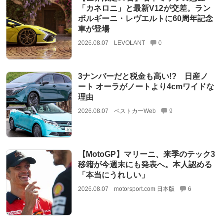
「カネロニ」と最新V12が交差。ラン
ボルギーニ・レヴエルトに60周年記念
車が登場
2026.08.07
LEVOLANT
0
3ナンバーだと税金も高い!? 日産ノ
ート オーラがノートより4cmワイドな
理由
2026.08.07
ベストカーWeb
9
【MotoGP】マリーニ、来季のテック3
移籍が今週末にも発表へ。本人認める
「本当にうれしい」
2026.08.07
motorsport.com 日本版
6