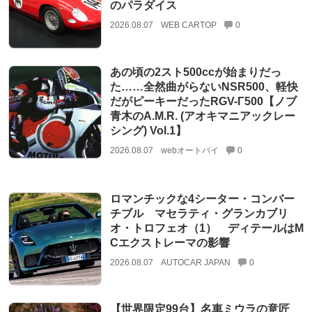
のパラダイス
2026.08.07
WEB CARTOP
0
あの頃の2スト500ccが始まりだっ
た……全然曲がらないNSR500、軽快
だがピーキーだったRGV-Γ500【ノブ
青木のA.M.R. (アオキマニアックレー
シング) Vol.1】
2026.08.07
webオートバイ
0
ロマンチックな4シーター・コンバー
チブル マセラティ・グランカブリ
オ・トロフェオ（1） ディテールはM
Cエクストレーマの影響
2026.08.07
AUTOCAR JAPAN
0
【世界限定99台】名車ミウラの意匠