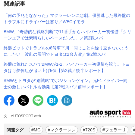
関連記事
「何の予兆もなかった」マクラーレンに悲劇。優勝逃した最終盤の
トラブルにドライバーは怒り／WECイモラ
BMW、“奇跡的な戦略判断”で11番手からハイパーカー初優勝「クリ
ーンエアでは素晴らしいペースだった」／第2戦スパ
終盤ピットでトラブルの8号車平川「同じことを繰り返さないよう
にしたい」波乱の展開でトヨタは2台入賞／第2戦スパ
終盤に荒れたスパでBMWが1-2、ハイパーカー初優勝を祝う。トヨ
タは可夢偉組が追い上げ5位【第2戦／後半レポート】
BMWとトヨタが“別戦略”でポジションゲイン。元F1ドライバー同
士の激しいバトルも勃発【第2戦スパ／前半レポート】
文：AUTOSPORT web
関連タグ
#MG
#マクラーレン
#720S
#フェラーリ