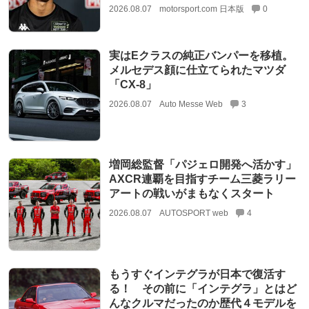
2026.08.07
motorsport.com 日本版
0
実はEクラスの純正バンパーを移植。
メルセデス顔に仕立てられたマツダ
「CX-8」
2026.08.07
Auto Messe Web
3
増岡総監督「パジェロ開発へ活かす」
AXCR連覇を目指すチーム三菱ラリー
アートの戦いがまもなくスタート
2026.08.07
AUTOSPORT web
4
もうすぐインテグラが日本で復活す
る！ その前に「インテグラ」とはど
んなクルマだったのか歴代４モデルを