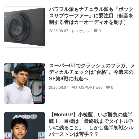
パワフル派もナチュラル派も「ボック
スサブウーファー」に要注目［低音を
制する者はカーオーディオを制す］
2026.08.07
レスポンス
0
スーパーGTでクラッシュのフラガ、メ
ディカルチェックは“合格”。今週末の
SF第8戦に出走へ
2026.08.07
AUTOSPORT web
0
【MotoGP】小椋藍、いざ勝負の後半
戦！ 目標は「最終戦までタイトル争
いに残ること」 しかし後半初戦シル
バーストンは苦手？？