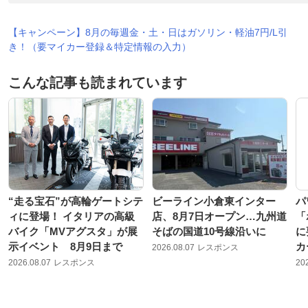
【キャンペーン】8月の毎週金・土・日はガソリン・軽油7円/L引
き！（要マイカー登録＆特定情報の入力）
こんな記事も読まれています
“走る宝石”が高輪ゲートシテ
ビーライン小倉東インター
パ
ィに登場！ イタリアの高級
店、8月7日オープン…九州道
「
バイク「MVアグスタ」が展
そばの国道10号線沿いに
に
示イベント 8月9日まで
カ
2026.08.07
レスポンス
2026.08.07
レスポンス
20