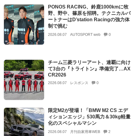
PONOS RACING、鈴鹿1000kmに牧
野、野中、篠原を招聘。テクニカルパ
ートナーはD’station Racingの強力体
制で挑む
2026.08.07
AUTOSPORT web
0
チーム三菱ラリーアート、連覇に向け
て3台の『トライトン』準備完了…AX
CR2026
2026.08.07
レスポンス
0
限定M2が登場！「BMW M2 CS エデ
ィションエッジ」530馬力＆30kg軽量
化のスペシャルマシン
2026.08.07
月刊自家用車WEB
2