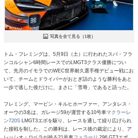
写真を全て見る（1枚）
トム・フレミングは、5月9日（土）に行われたスパ・フラ
ンコルシャン6時間レースでのLMGT3クラス優勝につい
て、先月のイモラでのWEC世界耐久選手権デビュー戦にお
いて、チームとドライバーがおとぎ話のような勝利をあと
一歩で逃した後だけに、まさに「雪辱」であると語った。
フレミング、マービン・キルヒホーファー、アンタレス・
オーウの3名は、ガレージ59が運営する10号車
マクラーレ
ン
720S
LMGT3エボを駆り、レースを通して繰り広げられ
た接戦を制した。この勝利は、レース後の裁定により、ア
レッシオ・ロベラが操る21号車
フェラーリ
296 GT3エボ