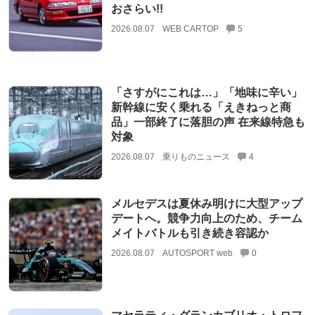
おさらい!!
2026.08.07
WEB CARTOP
5
「さすがにこれは…」「地味に辛い」
新幹線に安く乗れる「えきねっと商
品」一部終了に落胆の声 在来線特急も
対象
2026.08.07
乗りものニュース
4
メルセデスは夏休み明けに大型アップ
デートへ。競争力向上のため、チーム
メイトバトルも引き続き容認か
2026.08.07
AUTOSPORT web
0