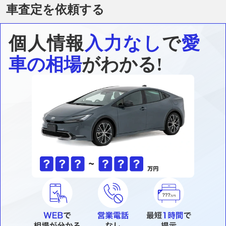
車査定を依頼する
個人情報
入力なし
で
愛
車の相場
がわかる!