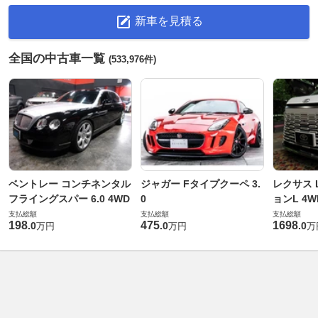
新車を見積る
全国の中古車一覧
(533,976件)
ベントレー コンチネンタル
ジャガー Fタイプクーペ 3.
レクサス L
フライングスパー 6.0 4WD
0
ョンL 4W
支払総額
支払総額
支払総額
198
475
1698
.
0
.
0
.
0
万円
万円
万