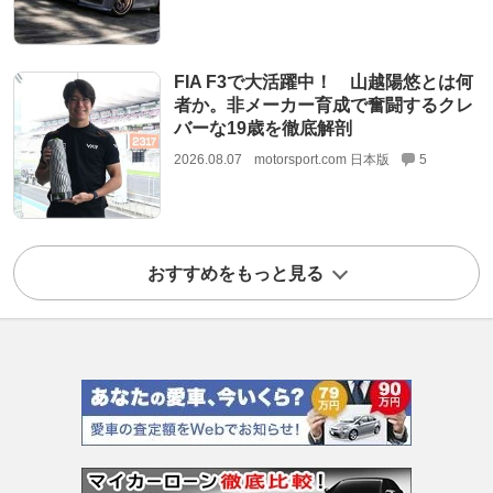
FIA F3で大活躍中！ 山越陽悠とは何
者か。非メーカー育成で奮闘するクレ
バーな19歳を徹底解剖
2026.08.07
motorsport.com 日本版
5
おすすめをもっと見る