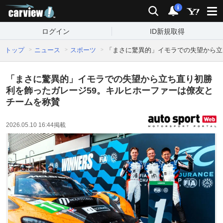
carview!
検索
通知
i
ログイン
ID新規取得
トップ
ニュース
スポーツ
「まさに驚異的」イモラでの失望から立
「まさに驚異的」イモラでの失望から立ち直り初勝
利を飾ったガレージ59。キルヒホーファーは僚友と
チームを称賛
2026.05.10 16:44
掲載