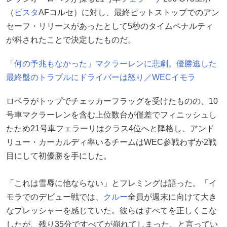
（
ビスタ
AFコルセ）に対し、最終ピットストップでのアン
セーフ・リリースがあったとして5秒のタイムペナルティ
が科されたことで決定したものだ。
「何の予兆もなかった」マクラーレンに悲劇。優勝逃した
最終盤のトラブルにドライバーは怒り／WECイモラ
ロベラがトップでチェッカーフラッグを受けたものの、10
号車マクラーレンを含む上位数台が僅差でフィニッシュし
たため21号車フェラーリはクラス4位へと降格し、アンド
リュー・カーカルディ率いるチームはWEC参戦わずか2戦
目にして初優勝を手にした。
「これは雪辱に他ならない」とフレミングは語った。「イ
モラでのデビュー戦では、
クルー
全員が週末に向けて大き
なプレッシャーを感じていた。彼らはすべてを正しくこな
したが、残り35分ですべてが崩れてしまった、と言ってい