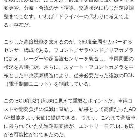
変更や、分岐・合流のナビ誘導、交通状況に応じた速度調
整までこなす。いわば「ドライバーの代わりに考えて走
る」存在だ。
こうした高度機能を支えるのが、360度全周をカバーする
センサー構成である。フロント／サラウンド／リアカメラ
に加え、レーダーや超音波センサーを統合し、車両周囲の
状況を常時把握。さらに、スマート・フロントカメラを中
核とした中央演算構造により、従来必要だった複数のECU
（電子制御ユニット）を削減している。
この“ECU削減”は地味に見えて重要なポイントだ。車両コ
ストや開発負担の低減に直結し、結果として高価だったAD
AS機能をより安価に提供できる。つまり、これまで高級車
に限られていた先進運転支援が、エントリーモデルにも広
がる可能性が出てきたのだ。