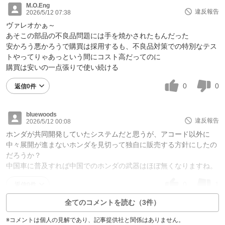
M.O.Eng
違反報告
2026/5/12 07:38
ヴァレオかぁ～
あそこの部品の不良品問題には手を焼かされたもんだった
安かろう悪かろうで購買は採用するも、不良品対策での特別なテス
トやってりゃあっという間にコスト高だってのに
購買は安いの一点張りで使い続ける
0
0
返信0件
bluewoods
違反報告
2026/5/12 00:08
ホンダが共同開発していたシステムだと思うが、アコード以外に
中々展開が進まないホンダを見切って独自に販売する方針にしたの
だろうか？
中国車に普及すれば中国でのホンダの武器はほぼ無くなりますね。
0
1
返信0件
全てのコメントを読む（3件）
※コメントは個人の見解であり、記事提供社と関係はありません。