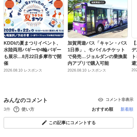
KDDIの夏まつりイベント、
加賀周遊バス「キャン・バス
【
水陸両用バギーや4輪バギー
1日券」、モバイルチケット
デ
も展示…8月22日多摩市で開
で発売…ジョルダンの乗換案
ト
催
内アプリで購入可能
避
20
2026.08.10
レスポンス
2026.08.10
レスポンス
みんなのコメント
コメント非表示
3件
使い方
おすすめ順
新着順
この記事にコメントする