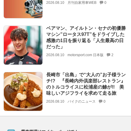
2026.08.10
月刊自家用車WEB
0
ベアマン、アイルトン・セナの初優勝
マシン”ロータス97T”をドライブした
感激の1日を振り返る「人生最高の日
だった」
2026.08.10
motorsport.com 日本版
2
長崎市「出島」で“大人の”お子様ラン
チ!? 『長崎内外倶楽部レストラン』
のトルコライスに松浦産の鯵が!! 美
味しいアジフライを求めて走る旅
2026.08.10
バイクのニュース
0