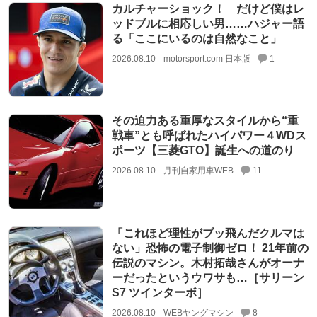
カルチャーショック！ だけど僕はレ
ッドブルに相応しい男……ハジャー語
る「ここにいるのは自然なこと」
2026.08.10
motorsport.com 日本版
1
その迫力ある重厚なスタイルから“重
戦車”とも呼ばれたハイパワー４WDス
ポーツ【三菱GTO】誕生への道のり
2026.08.10
月刊自家用車WEB
11
「これほど理性がブッ飛んだクルマは
ない」恐怖の電子制御ゼロ！ 21年前の
伝説のマシン。木村拓哉さんがオーナ
ーだったというウワサも…［サリーン
S7 ツインターボ］
2026.08.10
WEBヤングマシン
8