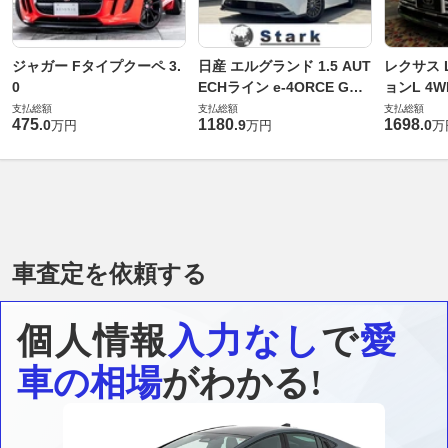
ジャガー Fタイプクーペ 3.
日産 エルグランド 1.5 AUT
レクサス L
0
ECHライン e-4ORCE Gス
ョンL 4W
ペック 4WD
支払総額
支払総額
支払総額
475
1180
1698
.
0
.
9
.
0
万円
万円
万
車査定を依頼する
個人情報
入力なし
で
愛
車の相場
がわかる!