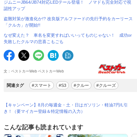
ジムニーJB64/JB74対応LEDテール登場！ ノマドも完全対応で視
認性アップ
盗難対策が激進化か!? 改良版アルファードの先行予約をカーリース
「クルカ」が開始!!
なぜ変えた？ 車名を変更すればいいってものじゃない！ 成功or
失敗したクルマの悲喜こもごも
文：ベストカーWeb ベストカーWeb
関連タグ
#スマート
#S3
#クルー
#クルーズ
【キャンペーン】8月の毎週金・土・日はガソリン・軽油7円/L引
き！（要マイカー登録＆特定情報の入力）
こんな記事も読まれています