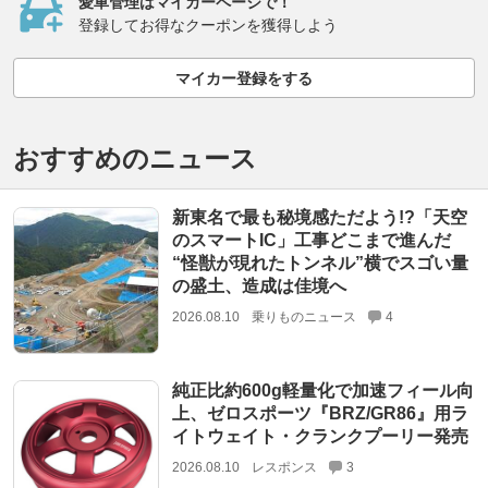
愛車管理はマイカーページで！
登録してお得なクーポンを獲得しよう
マイカー登録をする
おすすめのニュース
新東名で最も秘境感ただよう!?「天空
のスマートIC」工事どこまで進んだ
“怪獣が現れたトンネル”横でスゴい量
の盛土、造成は佳境へ
2026.08.10
乗りものニュース
4
純正比約600g軽量化で加速フィール向
上、ゼロスポーツ『BRZ/GR86』用ラ
イトウェイト・クランクプーリー発売
2026.08.10
レスポンス
3