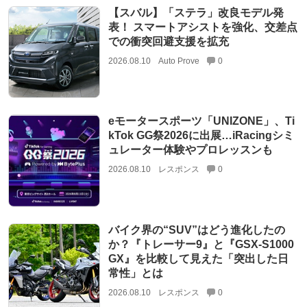
【スバル】「ステラ」改良モデル発
表！ スマートアシストを強化、交差点
での衝突回避支援を拡充
2026.08.10
Auto Prove
0
eモータースポーツ「UNIZONE」、Ti
kTok GG祭2026に出展…iRacingシミ
ュレーター体験やプロレッスンも
2026.08.10
レスポンス
0
バイク界の“SUV”はどう進化したの
か？『トレーサー9』と『GSX-S1000
GX』を比較して見えた「突出した日
常性」とは
2026.08.10
レスポンス
0