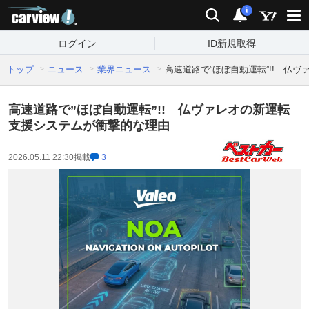
carview!
検索
通知
i
ログイン
ID新規取得
トップ
ニュース
業界ニュース
高速道路で”ほぼ自動運転”!! 仏
高速道路で”ほぼ自動運転”!! 仏ヴァレオの新運転
支援システムが衝撃的な理由
2026.05.11 22:30
掲載
3