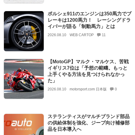
ポルシェ911のエンジンは350馬力でブ
レーキは1200馬力！ レーシングドラ
イバーが語る「制動馬力」とは
2026.08.10
WEB CARTOP
11
【MotoGP】マルク・マルケス、苦戦
イギリス7位は「予想の範疇。もっと
上手くやる方法を見つけられなかっ
た」
2026.08.10
motorsport.com 日本版
0
ステランティスがマルチブランド部品
の供給体制を強化、ジープ向け補修部
品を日本導入へ