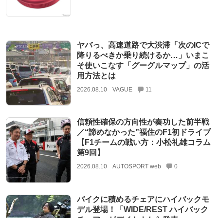
ヤバっ、高速道路で大渋滞「次のICで
降りるべきか乗り続けるか…」いまこ
そ使いこなす「グーグルマップ」の活
用方法とは
2026.08.10
VAGUE
11
信頼性確保の方向性が奏功した前半戦
／“諦めなかった”福住のF1初ドライブ
【F1チームの戦い方：小松礼雄コラム
第9回】
2026.08.10
AUTOSPORT web
0
バイクに積めるチェアにハイバックモ
デル登場！「WIDE/REST ハイバック