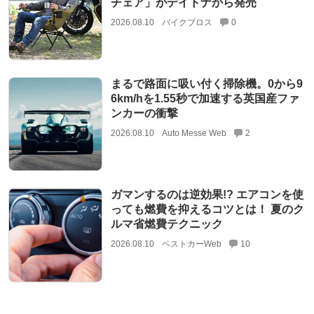
チェア」がデイトナから発売
2026.08.10
バイクブロス
0
まるで路面に吸い付く掃除機。0から9
6km/hを1.55秒で加速する英国産ファ
ンカーの衝撃
2026.08.10
Auto Messe Web
2
ガマンするのは逆効果!? エアコンを使
っても燃費を抑えるコツとは！ 夏のク
ルマ省燃費テクニック
2026.08.10
ベストカーWeb
10