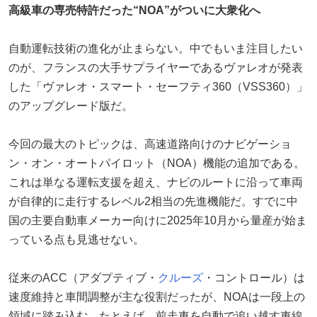
高級車の専売特許だった“NOA”がついに大衆化へ
自動運転技術の進化が止まらない。中でもいま注目したい
のが、フランスの大手サプライヤーであるヴァレオが発表
した「ヴァレオ・スマート・セーフティ360（VSS360）」
のアップグレード版だ。
今回の最大のトピックは、高速道路向けのナビゲーショ
ン・オン・オートパイロット（NOA）機能の追加である。
これは単なる運転支援を超え、ナビのルートに沿って車両
が自律的に走行するレベル2相当の先進機能だ。すでに中
国の主要自動車メーカー向けに2025年10月から量産が始ま
っている点も見逃せない。
従来のACC（アダプティブ・
クルーズ
・コントロール）は
速度維持と車間調整が主な役割だったが、NOAは一段上の
領域に踏み込む。たとえば、前走車を自動で追い越す車線