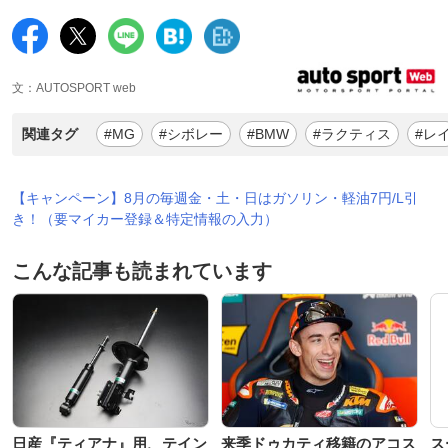
文：AUTOSPORT web
関連タグ
#MG
#シボレー
#BMW
#ラクティス
#レ
【キャンペーン】8月の毎週金・土・日はガソリン・軽油7円/L引
き！（要マイカー登録＆特定情報の入力）
こんな記事も読まれています
日産『ティアナ』用、テイン
来季ドゥカティ移籍のアコス
ス