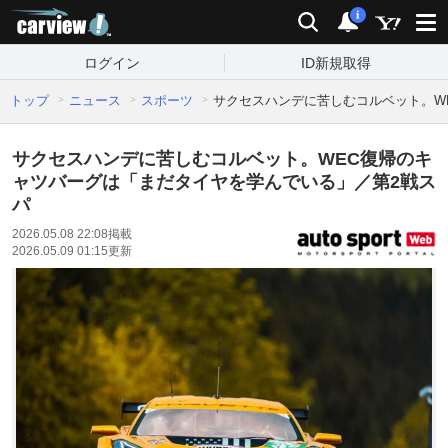
carview!
検索
通知
i
ログイン
ID新規取得
トップ
ニュース
スポーツ
サクセスハンデに苦しむコルベット。W
サクセスハンデに苦しむコルベット。WEC復帰のキ
ャツバーグは「まだタイヤを学んでいる」／第2戦ス
パ
2026.05.08 22:08
掲載
2026.05.09 01:15
更新