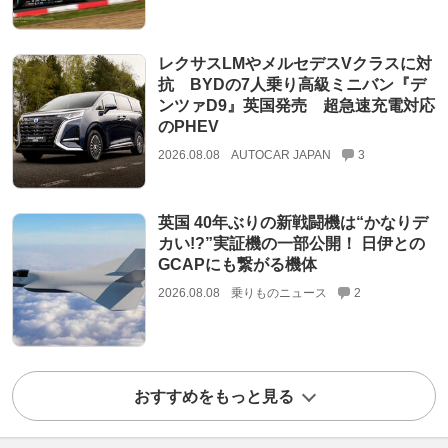
レクサスLMやメルセデスVクラスに対
抗 BYDの7人乗り高級ミニバン『デ
ンツァD9』英国発売 超急速充電対応
のPHEV
2026.08.08
AUTOCAR JAPAN
3
英国 40年ぶりの新戦闘機は“かなりデ
カい!?”実証機の一部公開！ 日伊との
GCAPにも繋がる機体
2026.08.08
乗りものニュース
2
おすすめをもっと見る