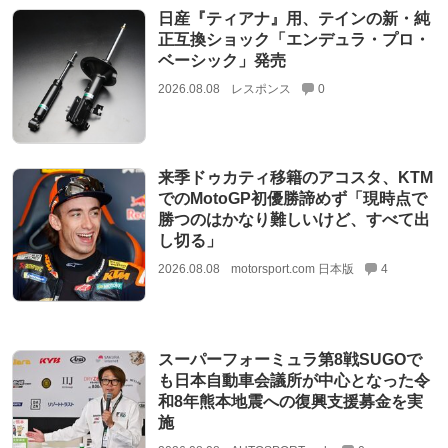
日産『ティアナ』用、テインの新・純
正互換ショック「エンデュラ・プロ・
ベーシック」発売
2026.08.08
レスポンス
0
来季ドゥカティ移籍のアコスタ、KTM
でのMotoGP初優勝諦めず「現時点で
勝つのはかなり難しいけど、すべて出
し切る」
2026.08.08
motorsport.com 日本版
4
スーパーフォーミュラ第8戦SUGOで
も日本自動車会議所が中心となった令
和8年熊本地震への復興支援募金を実
施