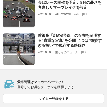
会12レース開催を予定。8月の暑さを
考慮しサマーブレイクを設定
2026.08.08
AUTOSPORT web
2
首都高「幻の8号線」の存在を証明す
る“貴重な写真”を公開 じつは“微妙す
ぎる扱い”で現存する路線!?
2026.08.08
乗りものニュース
2
愛車管理はマイカーページで！
登録してお得なクーポンを獲得しよう
マイカー登録をする