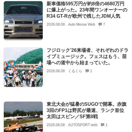
新車価格595万円が約8倍の4680万円
に爆上がった。23年間ワンオーナーの
R34 GT-Rが欧州で残したJDM人気
2026.08.08
Auto Messe Web
7
フジロック’26来場者、それぞれのドラ
イブミュージック。フェスはもう、苗
場への道中から始まっていた。
2026.08.08
くるくら
1
東北大会が猛暑のSUGOで開幕。赤旗
3回のFP1は野尻が最速、ランク首位
太田はスピン／SF第8戦
2026.08.08
AUTOSPORT web
1