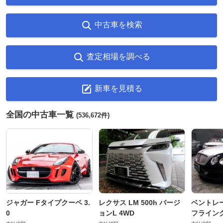
中古車を検索
査定相場を調べる
新車を見積る
全国の中古車一覧
(536,672件)
ジャガー Fタイプクーペ 3.
レクサス LM 500h バージ
ベントレ
0
ョンL 4WD
フライングス