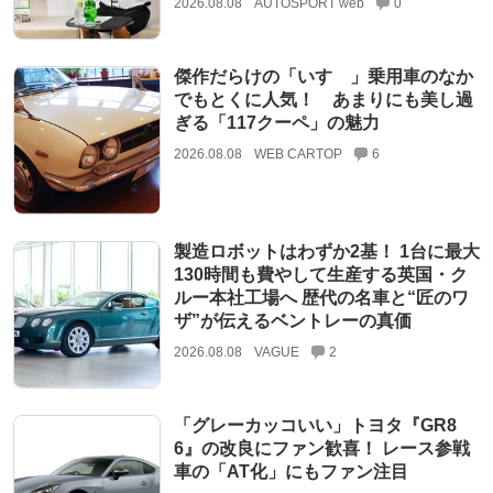
2026.08.08
AUTOSPORT web
0
傑作だらけの「いすゞ」乗用車のなか
でもとくに人気！ あまりにも美し過
ぎる「117クーペ」の魅力
2026.08.08
WEB CARTOP
6
製造ロボットはわずか2基！ 1台に最大
130時間も費やして生産する英国・ク
ルー本社工場へ 歴代の名車と“匠のワ
ザ”が伝えるベントレーの真価
2026.08.08
VAGUE
2
「グレーカッコいい」トヨタ『GR8
6』の改良にファン歓喜！ レース参戦
車の「AT化」にもファン注目