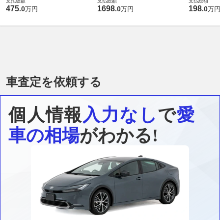
支払総額
支払総額
支払総額
475
1698
198
.
0
.
0
.
0
万円
万円
万
車査定を依頼する
個人情報
入力なし
で
愛
車の相場
がわかる!