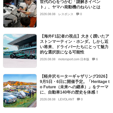
世代の心をつかむ「謎解きイベン
ト」、ヤマハ発動機のねらいとは
2026.08.08
レスポンス
0
【海外F1記者の視点】大きく躓いたア
ストンマーティン・ホンダ。しかし近
い将来、ドライバーたちにとって魅力
的な選択肢になる可能性
2026.08.08
motorsport.com 日本版
6
【軽井沢モーターギャザリング2026】
9月5日・6日に開催予定。「Heritage t
o Future（未来への継承）」をテーマ
に、自動車140年の歴史を体感！
2026.08.08
LEVOLANT
0