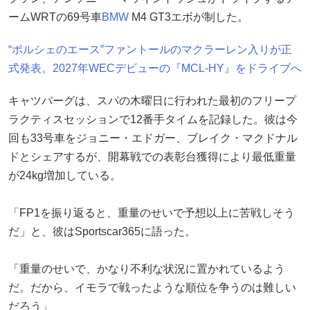
ームWRTの69号車
BMW
M4 GT3エボが制した。
“ポルシェのエース”ファントールのマクラーレン入りが正
式発表。2027年WECデビューの『MCL-HY』をドライブへ
キャツバーグは、スパの木曜日に行われた最初のフリープ
ラクティスセッションで12番手タイムを記録した。彼は今
回も33号車をジョニー・エドガー、ブレイク・マクドナル
ドとシェアするが、開幕戦での表彰台獲得により最低重量
が24kg増加している。
「FP1を振り返ると、重量のせいで予想以上に苦戦しそう
だ」と、彼はSportscar365に語った。
「重量のせいで、かなり不利な状況に置かれているよう
だ。だから、イモラで戦ったような順位を争うのは難しい
だろう」