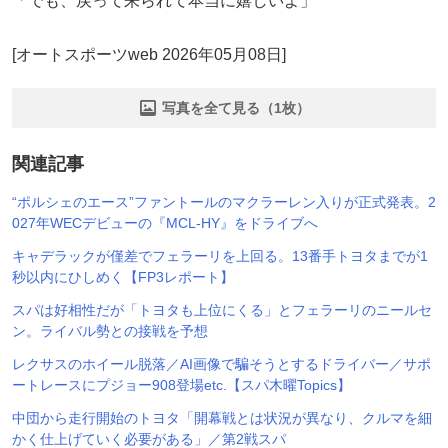
「でも、戻って来られて本当に嬉しいよ」
[オートスポーツweb 2026年05月08日]
写真を全て見る（1枚）
関連記事
“ポルシェのエース”ファントールのマクラーレン入りが正式発表。2
027年WECデビューの『MCL-HY』をドライブへ
キャデラックが僅差でフェラーリを上回る。13番手トヨタまでが1
秒以内にひしめく【FP3レポート】
スパは好相性だが「トヨタも上位にくる」とフェラーリのニールセ
ン。ライバル勢との接戦を予想
レクサスのホイール脱落／AI画像で騙そうとするドライバー／サポ
ートレースにプジョー908登場etc.【スパ木曜Topics】
中団から走行開始のトヨタ「開幕戦とは状況が異なり、クルマを細
かく仕上げていく必要がある」／第2戦スパ