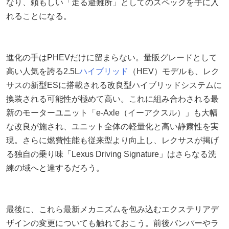
なり、頼もしい「走る避難所」としてのスペックを手に入
れることになる。
進化の手はPHEVだけに留まらない。量販グレードとして
高い人気を誇る2.5L
ハイブリッド
（HEV）モデルも、レク
サスの新型ESに搭載される改良型ハイブリッドシステムに
換装される可能性が極めて高い。これに組み合わされる最
新のモーターユニット「e-Axle（イーアクスル）」も大幅
な改良が施され、ユニット全体の軽量化と高い静粛性を実
現。さらに燃費性能も従来型より向上し、レクサスが掲げ
る独自の乗り味「Lexus Driving Signature」はさらなる洗
練の域へと達するだろう。
最後に、これら最新メカニズムを包み込むエクステリアデ
ザインの変更についても触れておこう。前後バンパーやラ