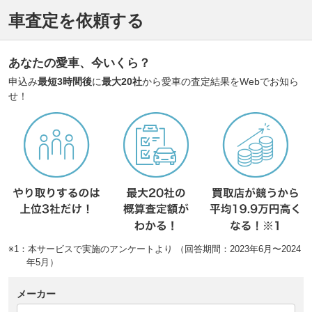
車査定を依頼する
あなたの愛車、今いくら？
申込み
最短3時間後
に
最大20社
から愛車の査定結果をWebでお知ら
せ！
※1：本サービスで実施のアンケートより （回答期間：2023年6月〜2024
年5月）
メーカー