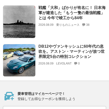
戦艦「大和」ばかりが有名に！ 日本海
軍が建造した「もう一隻の最強戦艦」
とは 今年で竣工から84年
2026.08.09
乗りものニュース
38
DB12やヴァンキッシュに60年代の息
吹を。アストン・マーティンが放つ世
界限定5台の特別コレクション
2026.08.09
LEVOLANT
0
愛車管理はマイカーページで！
登録してお得なクーポンを獲得しよう