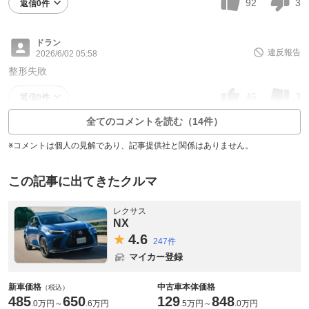
92
3
返信0件
ドラン
違反報告
2026/6/02 05:58
整形失敗
46
3
返信0件
全てのコメントを読む（14件）
※コメントは個人の見解であり、記事提供社と関係はありません。
この記事に出てきたクルマ
レクサス
NX
4.
6
247件
マイカー登録
新車価格
中古車本体価格
（税込）
485
650
129
848
.
0万円
～
.
6万円
.
5万円
～
.
0万円