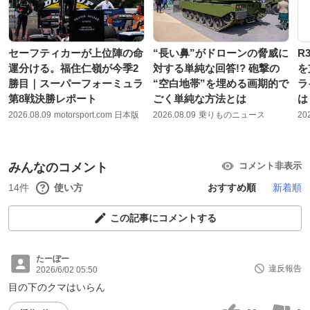
セーフティカーが上位陣の命
“長い鼻”がドローンの脅威に
R
運分ける。福住仁嶺が今季2
対する単純な回答!? 砲撃の
を
勝目｜スーパーフォーミュラ
“空白地帯”を埋める画期的で
ラ
第8戦決勝レポート
ごく単純な方法とは
は
2026.08.09
motorsport.com 日本版
2026.08.09
乗りものニュース
20
みんなのコメント
コメント非表示
14件
使い方
おすすめ順
新着順
この記事にコメントする
たーぼー
違反報告
2026/6/02 05:50
目の下のクマはいらん