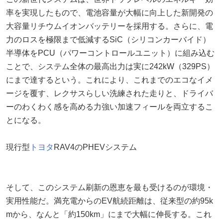
率を実現したもので、電池容量が大幅に向上した新開発の
大容量リチウムイオンバッテリーを採用する。さらに、電
力のロスを極限まで低減するSiC（シリコンカーバイド）
半導体をPCU（パワーコントロールユニット）に組み込む
ことで、システム全体の最高出力は実に242kW（329PS）
にまで達するという。これにより、これまでのエコなイメ
ージを覆す、レクサスらしい洗練された走りと、ドライバ
ーのわくわく感を高める力強い加速フィールを両立するこ
とになる。
現行型
トヨタ
RAV4のPHEVシステム
そして、このシステム刷新の恩恵を最も受けるのが環境・
実用性能だ。満充電からのEV航続距離は、従来型の約95k
mから、なんと「約150km」にまで大幅に伸長する。これ