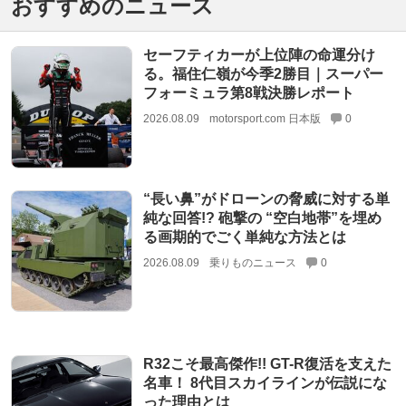
おすすめのニュース
セーフティカーが上位陣の命運分け
る。福住仁嶺が今季2勝目｜スーパー
フォーミュラ第8戦決勝レポート
2026.08.09
motorsport.com 日本版
0
“長い鼻”がドローンの脅威に対する単
純な回答!? 砲撃の “空白地帯”を埋め
る画期的でごく単純な方法とは
2026.08.09
乗りものニュース
0
R32こそ最高傑作!! GT-R復活を支えた
名車！ 8代目スカイラインが伝説にな
った理由とは