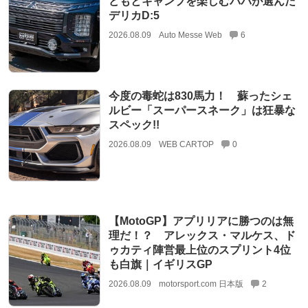
どもとキャンプを楽しむパパが選んだ
デリカD:5
2026.08.09
Auto Messe Web
6
今度の毒蛇は830馬力！ 蘇ったシェ
ルビー「スーパースネーク」は狂暴な
スペック!!
2026.08.09
WEB CARTOP
0
【MotoGP】アプリリアに勝つのは無
理だ！？ アレックス・マルケス、ド
ゥカティ陣営最上位のスプリント4位
も白旗｜イギリスGP
2026.08.09
motorsport.com 日本版
2