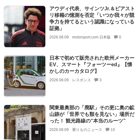
アウディ代表、サインツJr.＆ピアスト
リ移籍の憶測を否定「いつか我々が競
争力を持てるという認識になっている
証拠」
2026.08.09
motorsport.com 日本版
0
日本で初めて販売された欧州メーカー
EV、スマート『フォーツーed』【懐
かしのカーカタログ】
2026.08.09
レスポンス
3
関東最奥部の「廃駅」その更に奥の鉱
山跡が「世界でも類を見ない」場所だ
った！ 観光路線の“本当のルーツ”
2026.08.09
乗りものニュース
10