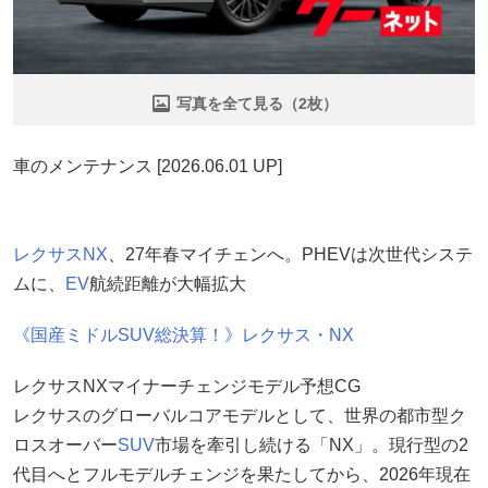
写真を全て見る（2枚）
車のメンテナンス [2026.06.01 UP]
レクサス
NX
、27年春マイチェンへ。PHEVは次世代システ
ムに、
EV
航続距離が大幅拡大
《国産ミドルSUV総決算！》レクサス・NX
レクサスNXマイナーチェンジモデル予想CG
レクサスのグローバルコアモデルとして、世界の都市型ク
ロスオーバー
SUV
市場を牽引し続ける「NX」。現行型の2
代目へとフルモデルチェンジを果たしてから、2026年現在