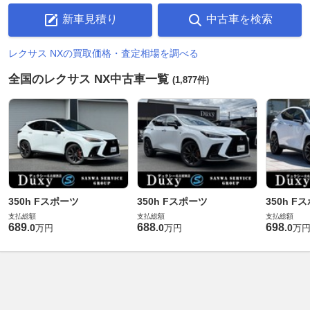
新車見積り
中古車を検索
レクサス NXの買取価格・査定相場を調べる
全国のレクサス NX中古車一覧
(1,877件)
350h Fスポーツ
350h Fスポーツ
350h F
支払総額
支払総額
支払総額
689
688
698
.
0
.
0
.
0
万円
万円
万