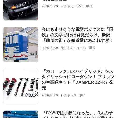
2026.08.09
ベストカーWeb
2
今にも走りそうな電話ボックスに「国
鉄」の文字 歩けば発見だらけ、新潟
「鉄道の街」が鉄道愛にあふれすぎ！
2026.08.09
乗りものニュース
0
『カローラクロスハイブリッド』をス
タイリッシュにローダウン！ ブリッツ
の車高調キット「DAMPER ZZ-R」発
売
2026.08.09
レスポンス
1
「CX-5では手狭になった」。3人の子