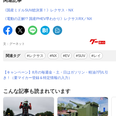
関連記事
《国産ミドルSUV総決算！》レクサス・NX
《電動の正解!? 国産PHEV早わかり》レクサスRX／NX
文：グーネット
関連タグ
#レクサス
#NX
#EV
#SUV
#レイ
【キャンペーン】8月の毎週金・土・日はガソリン・軽油7円/L引
き！（要マイカー登録＆特定情報の入力）
こんな記事も読まれています