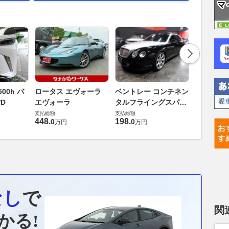
ダイハツ 
00h バ
ロータス エヴォーラ
ベントレー コンチネン
バス 66
D
エヴォーラ
タルフライングスパー
G
支払総額
6.0 4WD
支払総額
支払総額
169
.
9
万円
448
.
198
.
0
0
万円
万円
なし
で
関
かる!