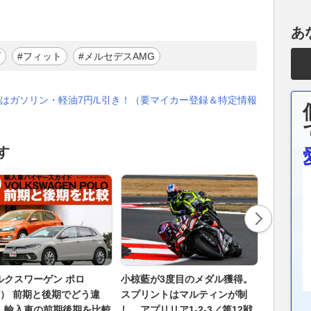
あ
ダ
#フィット
#メルセデスAMG
はガソリン・軽油7円/L引き！（要マイカー登録＆特定情報
す
ルクスワーゲン ポロ
小椋藍が3度目のメダル獲得。
好調の小
W） 前期と後期でどう違
スプリントはマルティンが制
耗に苦し
｜輸入車の前期後期を比較
し、アプリリア1-2-3／第12戦
位！ ホ