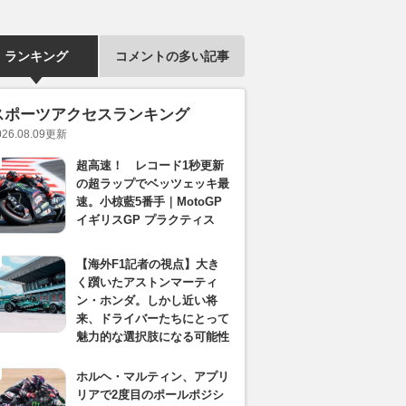
ランキング
コメントの多い記事
スポーツアクセスランキング
026.08.09
更新
超高速！ レコード1秒更新
の超ラップでベッツェッキ最
速。小椋藍5番手｜MotoGP
イギリスGP プラクティス
【海外F1記者の視点】大き
く躓いたアストンマーティ
ン・ホンダ。しかし近い将
来、ドライバーたちにとって
魅力的な選択肢になる可能性
ホルヘ・マルティン、アプリ
リアで2度目のポールポジシ