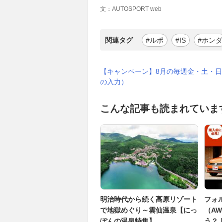
文：AUTOSPORT web
関連タグ
#ルポ
#IS
#ホン
【キャンペーン】8月の毎週金・土・日
の入力）
こんな記事も読まれていま
明治時代から続く高原リゾート
フォ
で地獄めぐり～雲仙温泉【にっ
（A
ぽんの温泉特集】
う？