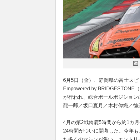
6月5日（金）、静岡県の富士スピー
Empowered by BRIDGES
が行われ、総合ポールポジションはST-
龍一郎／坂口夏月／木村偉織／徳
4月の第2戦鈴鹿5時間から約1カ
24時間がついに開幕した。今年
た多くのマシンが集い、エントリー