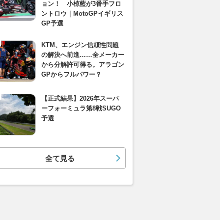
ョン！ 小椋藍が3番手フロ
ントロウ｜MotoGPイギリス
GP予選
KTM、エンジン信頼性問題
の解決へ前進……全メーカー
から分解許可得る。アラゴン
GPからフルパワー？
【正式結果】2026年スーパ
ーフォーミュラ第8戦SUGO
予選
全て見る