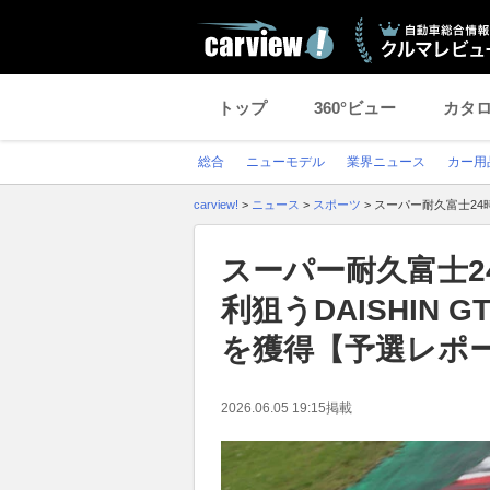
トップ
360°ビュー
カタ
総合
ニューモデル
業界ニュース
カー用
carview!
>
ニュース
>
スポーツ
>
スーパー耐久富士24
スーパー耐久富士2
利狙うDAISHIN
を獲得【予選レポ
2026.06.05 19:15
掲載