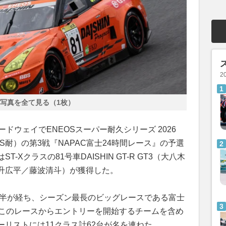
2
写真を全て見る（1枚）
ドウェイでENEOSスーパー耐久シリーズ 2026
TONE（S耐）の第3戦『NAPAC富士24時間レース』の予選
Xクラスの81号車DAISHIN GT-R GT3（大八木
升広平／藤波清斗）が獲得した。
月半が経ち、シーズン最長のビッグレースである富士
もこのレースからエントリーを開始するチームを含め
リストには11クラス計62台が名を連ねた。