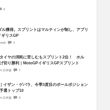
0
ダル獲得。スプリントはマルティンが制し、アプリ
戦イギリスGP
 web
4
タイヤの消耗に苦しむもスプリント2位！ ホル
切り勝利｜MotoGPイギリスGPスプリント
com 日本版
7
予選｜イザン・ゲバラ、今季3度目のポールポジション
予選トップ10
com 日本版
0