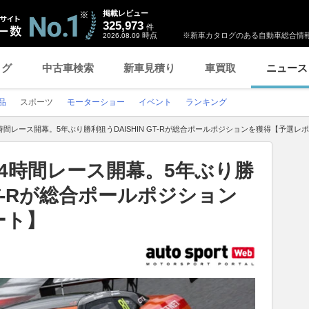
掲載レビュー
325,973
件
時点
※新車カタログのある自動車総合情報
2026.08.09
ログ
中古車検索
新車見積り
車買取
ニュース
品
スポーツ
モーターショー
イベント
ランキング
時間レース開幕。5年ぶり勝利狙うDAISHIN GT-Rが総合ポールポジションを獲得【予選レ
4時間レース開幕。5年ぶり勝
 GT-Rが総合ポールポジション
ート】