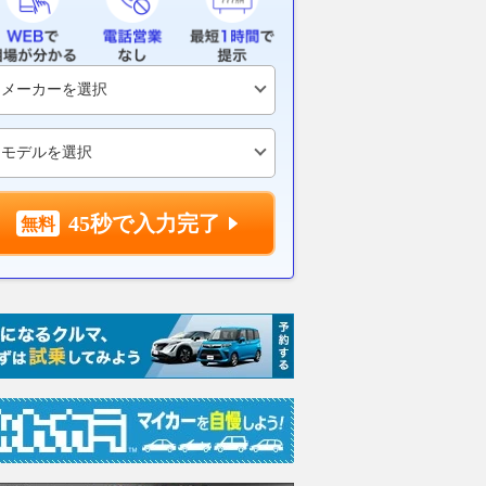
｜MotoGPイギリス
選トップ10
番手中団スタ
リント
2026.08.08
motorsport.com 日本版
2026.08.08
mot
motorsport.com 日本版
45秒で入力完了