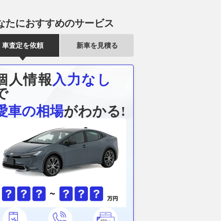
なたにおすすめのサービス
車査定を依頼
新車を見積る
個人情報
入力なし
で
愛車の相場
がわかる!
椋藍、リヤタイヤの消
Moto2イギリス予選｜イザン・
Moto3イギ
むもスプリント2
ゲバラ、今季3度目のポールポ
ト・オグデン
ルヘ・マルティンが逃
ジション獲得。佐々木歩夢が予
ル！ 山中琉聖