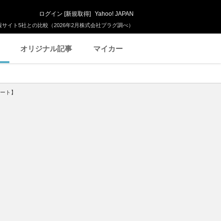
ログイン
[
新規取得
]
Yahoo! JAPAN
サイト5社との比較（2026年2月株式会社プラグ調べ）
オリジナル記事
マイカー
ポート】