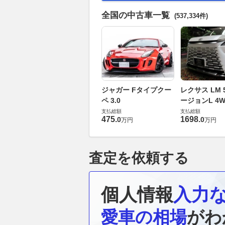
全国の中古車一覧
(537,334件)
ジャガー Fタイプクー
レクサス LM 5
ペ 3.0
ージョンL 4W
支払総額
支払総額
475
.
1698
.
0
0
万円
万円
査定を依頼する
個人情報
入力
愛車の相場
がわ