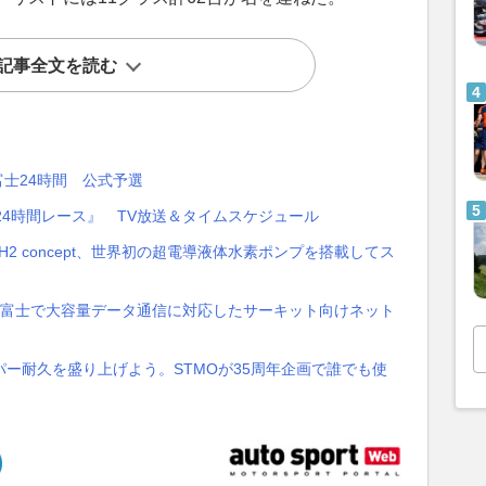
記事全文を読む
富士24時間 公式予選
士24時間レース』 TV放送＆タイムスケジュール
la H2 concept、世界初の超電導液体水素ポンプを搭載してス
戦富士で大容量データ通信に対応したサーキット向けネット
ー耐久を盛り上げよう。STMOが35周年企画で誰でも使