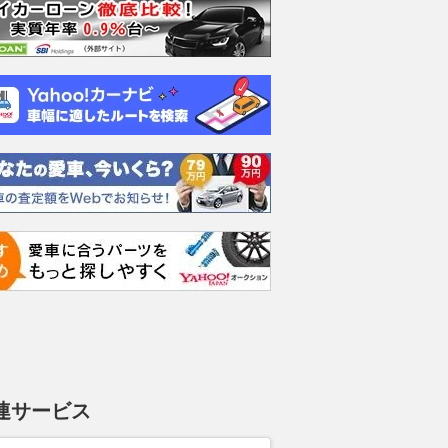
ムーヴキャン
ロールスロイス ゴース
ホンダ NSX 3.0
アスト
0 ストライプス
ト ロールスロイス ゴ
V8 
支払総額
898
.
0
万円
ースト(第1世代 / RR4)
ーツシ
支払総額
支払総額
905
.
589
.
1
0
万円
連サービス