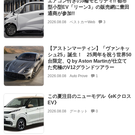
エアコン付きの3輪モビリティ!! 都市
型小型EV「リーン3」の販売網に豊田
通商が参加!!
2026.08.08
ベストカーWeb
3
【アストンマーティン】「ヴァンキッ
シュ25」誕生！ 25周年を祝う世界50
台限定、Q by Aston Martinが仕立て
た究極のV12グランドツアラー
2026.08.08
Auto Prove
1
この夏注目のニューモデル《eKクロス
EV》
2026.08.08
グーネット
0