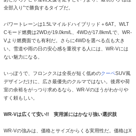
全部入り”で勝負するタイプだ。
パワートレーンは1.5Lマイルドハイブリッド＋6AT。WLT
Cモード燃費は2WDが19.0km/L、4WDが17.8km/Lで、WR-
Vより燃費面でも有利だ。さらに4WDを選べる点も大き
い。雪道や雨の日の安心感を重視する人には、WR-Vには
ない魅力になる。
いっぽうで、フロンクスは全長が短く低めの
クーペ
SUV風
デザインだけに、広さ最優先のクルマではない。後席や荷
室の余裕をがっつり求めるなら、WR-Vのほうがわかりや
すく頼もしい。
WR-Vは広くて安い!! 実用派にはかなり強い選択肢
WR-Vの強みは、価格とサイズからくる実用性だ。価格はX