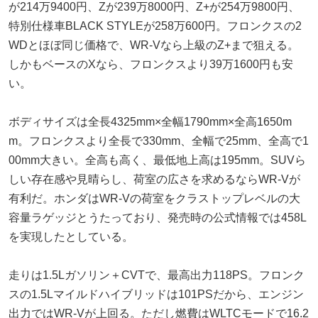
が214万9400円、Zが239万8000円、Z+が254万9800円、
特別仕様車BLACK STYLEが258万600円。フロンクスの2
WDとほぼ同じ価格で、WR-Vなら上級のZ+まで狙える。
しかもベースのXなら、フロンクスより39万1600円も安
い。
ボディサイズは全長4325mm×全幅1790mm×全高1650m
m。フロンクスより全長で330mm、全幅で25mm、全高で1
00mm大きい。全高も高く、最低地上高は195mm。SUVら
しい存在感や見晴らし、荷室の広さを求めるならWR-Vが
有利だ。ホンダはWR-Vの荷室をクラストップレベルの大
容量ラゲッジとうたっており、発売時の公式情報では458L
を実現したとしている。
走りは1.5Lガソリン＋CVTで、最高出力118PS。フロンク
スの1.5Lマイルドハイブリッドは101PSだから、エンジン
出力ではWR-Vが上回る。ただし燃費はWLTCモードで16.2