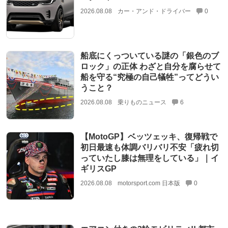
2026.08.08
カー・アンド・ドライバー
0
船底にくっついている謎の「銀色のブ
ロック」の正体 わざと自分を腐らせて
船を守る“究極の自己犠牲”ってどうい
うこと？
2026.08.08
乗りものニュース
6
【MotoGP】ベッツェッキ、復帰戦で
初日最速も体調バリバリ不安「疲れ切
っていたし膝は無理をしている」｜イ
ギリスGP
2026.08.08
motorsport.com 日本版
0