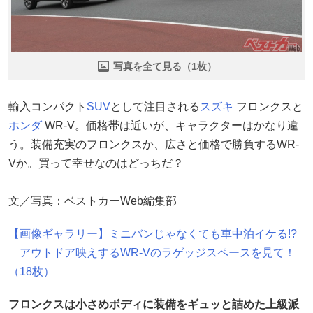
写真を全て見る（1枚）
輸入コンパクト
SUV
として注目される
スズキ
フロンクスと
ホンダ
WR-V。価格帯は近いが、キャラクターはかなり違
う。装備充実のフロンクスか、広さと価格で勝負するWR-
Vか。買って幸せなのはどっちだ？
文／写真：ベストカーWeb編集部
【画像ギャラリー】ミニバンじゃなくても車中泊イケる!?
アウトドア映えするWR-Vのラゲッジスペースを見て！
（18枚）
フロンクスは小さめボディに装備をギュッと詰めた上級派