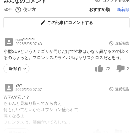
みんなのコメント
コメント非表示
50件
使い方
おすすめ順
新着順
この記事にコメントする
num********
違反報告
2026/6/05 07:43
小型SUVというカテゴリが同じだけで性格はかなり異なるので比べ
るのちょっと。フロンクスのライバルはヤリスクロスだと思う。
72
2
返信1件
YAY
違反報告
2026/6/05 07:57
WRVが安い？
ちゃんと見積り取ってから言え
何も付いてないからオプション盛られて
高くなるよ…
フロンクスは、装備付いてるしね…
72
23