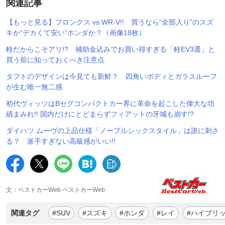
関連記事
【もっと見る】フロンクス vs WR-V!! 買うなら“全部入り”のスズ
キか“デカくて安い”ホンダか？（画像18枚）
軽だからこそアリ!? 補助金込みでお買い得すぎる「軽EV3選」と
買う前に知っておくべき注意点
タフトのデザインは今見ても新鮮？ 四角いボディとガラスルーフ
が生む唯一無二感
初代ヴィッツはBセグコンパクトカー界に革命を起こした偉大な功
績まみれ!! 国内だけにとどまらずフィアットの牙城も崩す!?
ダイハツ ムーヴの上品仕様「ノーブルシックスタイル」は誰に刺さ
る？ 派手すぎない高級感がいい!!
文：ベストカーWeb ベストカーWeb
関連タグ
#SUV
#スズキ
#ホンダ
#レイ
#ハイブリ