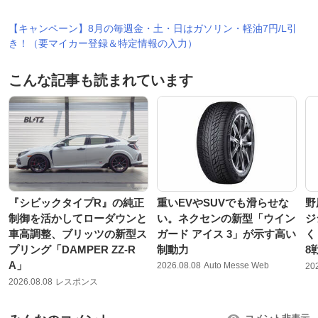
【キャンペーン】8月の毎週金・土・日はガソリン・軽油7円/L引
き！（要マイカー登録＆特定情報の入力）
こんな記事も読まれています
『シビックタイプR』の純正
重いEVやSUVでも滑らせな
野
制御を活かしてローダウンと
い。ネクセンの新型「ウイン
ジ
車高調整、ブリッツの新型ス
ガード アイス 3」が示す高い
く
プリング「DAMPER ZZ-R
制動力
8
A」
2026.08.08
Auto Messe Web
20
2026.08.08
レスポンス