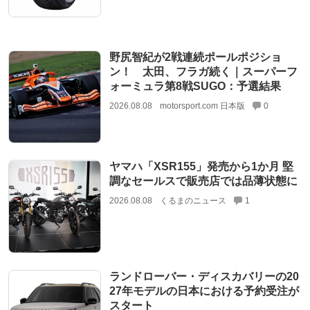
野尻智紀が2戦連続ポールポジショ
ン！ 太田、フラガ続く｜スーパーフ
ォーミュラ第8戦SUGO：予選結果
2026.08.08
motorsport.com 日本版
0
ヤマハ「XSR155」発売から1か月 堅
調なセールスで販売店では品薄状態に
2026.08.08
くるまのニュース
1
ランドローバー・ディスカバリーの20
27年モデルの日本における予約受注が
スタート