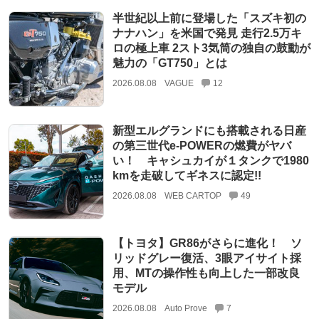
半世紀以上前に登場した「スズキ初の
ナナハン」を米国で発見 走行2.5万キ
ロの極上車 2スト3気筒の独自の鼓動が
魅力の「GT750」とは
2026.08.08
VAGUE
12
新型エルグランドにも搭載される日産
の第三世代e-POWERの燃費がヤバ
い！ キャシュカイが１タンクで1980
kmを走破してギネスに認定!!
2026.08.08
WEB CARTOP
49
【トヨタ】GR86がさらに進化！ ソ
リッドグレー復活、3眼アイサイト採
用、MTの操作性も向上した一部改良
モデル
2026.08.08
Auto Prove
7