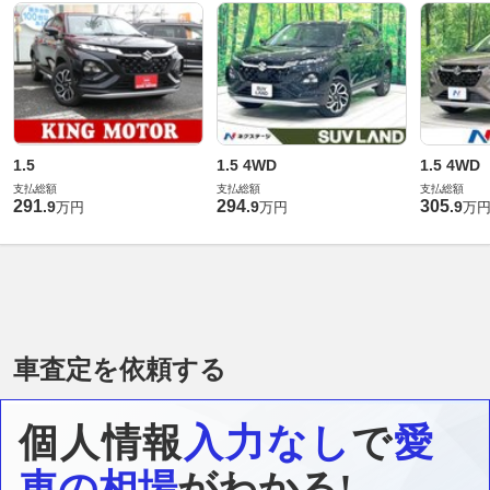
1.5
1.5 4WD
1.5 4WD
支払総額
支払総額
支払総額
291
294
305
.
9
.
9
.
9
万円
万円
万
車査定を依頼する
個人情報
入力なし
で
愛
車の相場
がわかる!