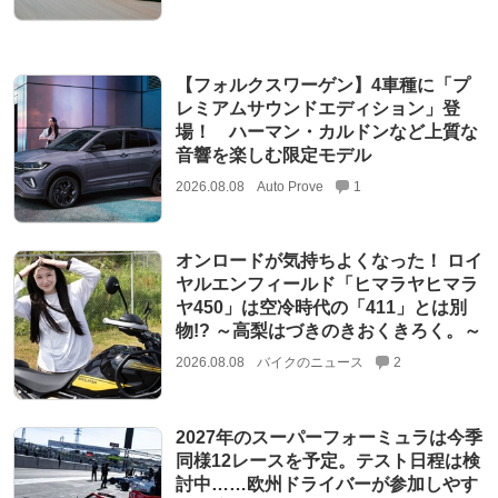
【フォルクスワーゲン】4車種に「プ
レミアムサウンドエディション」登
場！ ハーマン・カルドンなど上質な
音響を楽しむ限定モデル
2026.08.08
Auto Prove
1
オンロードが気持ちよくなった！ ロイ
ヤルエンフィールド「ヒマラヤヒマラ
ヤ450」は空冷時代の「411」とは別
物!? ～高梨はづきのきおくきろく。～
2026.08.08
バイクのニュース
2
2027年のスーパーフォーミュラは今季
同様12レースを予定。テスト日程は検
討中……欧州ドライバーが参加しやす