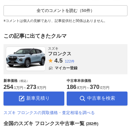
返信4件
全てのコメントを読む（50件）
※コメントは個人の見解であり、記事提供社と関係はありません。
この記事に出てきたクルマ
スズキ
フロンクス
4.
5
122件
マイカー登録
新車価格
中古車本体価格
（税込）
254
273
186
370
.
1万円
～
.
9万円
.
8万円
～
.
0万円
新車見積り
中古車を検索
スズキ フロンクスの買取価格・査定相場を調べる
全国のスズキ フロンクス中古車一覧
(282件)