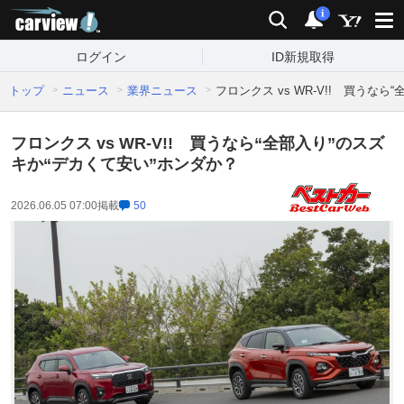
carview!
検索
通知
i
ログイン
ID新規取得
トップ
ニュース
業界ニュース
フロンクス vs WR-V!! 買うな
フロンクス vs WR-V!! 買うなら“全部入り”のスズ
キか“デカくて安い”ホンダか？
2026.06.05 07:00
掲載
50