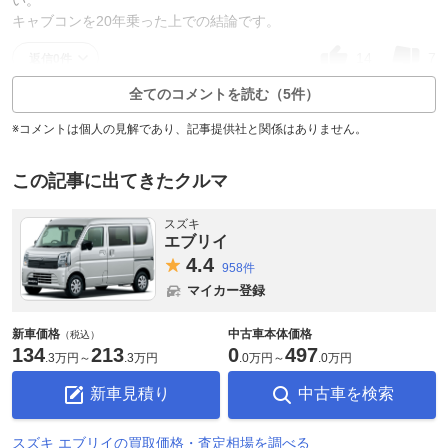
キャブコンを20年乗った上での結論です。
14
7
返信0件
全てのコメントを読む（5件）
※コメントは個人の見解であり、記事提供社と関係はありません。
この記事に出てきたクルマ
スズキ
エブリイ
4.
4
958件
マイカー登録
新車価格
中古車本体価格
（税込）
134
213
0
497
.
3万円
～
.
3万円
.
0万円
～
.
0万円
新車見積り
中古車を検索
スズキ エブリイの買取価格・査定相場を調べる