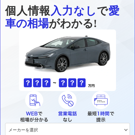
個人情報
入力なし
で
愛
車の相場
がわかる!