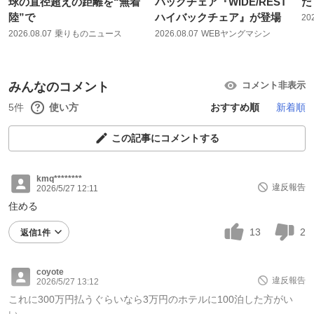
球の直径超えの距離を“無着
バックチェア『WIDE/REST
だ
陸”で
ハイバックチェア』が登場
20
2026.08.07
乗りものニュース
2026.08.07
WEBヤングマシン
みんなのコメント
コメント非表示
5件
使い方
おすすめ順
新着順
この記事にコメントする
kmq********
違反報告
2026/5/27 12:11
住める
13
2
返信1件
coyote
違反報告
2026/5/27 13:12
これに300万円払うぐらいなら3万円のホテルに100泊した方がい
い。