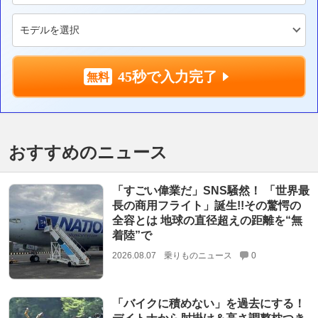
45秒で入力完了
おすすめのニュース
「すごい偉業だ」SNS騒然！ 「世界最
長の商用フライト」誕生!!その驚愕の
全容とは 地球の直径超えの距離を“無
着陸”で
2026.08.07
乗りものニュース
0
「バイクに積めない」を過去にする！