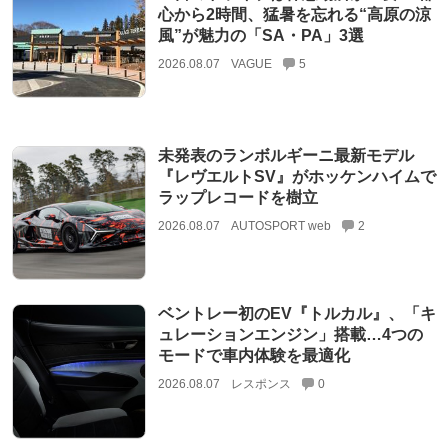
心から2時間、猛暑を忘れる“高原の涼
風”が魅力の「SA・PA」3選
2026.08.07
VAGUE
5
未発表のランボルギーニ最新モデル
『レヴエルトSV』がホッケンハイムで
ラップレコードを樹立
2026.08.07
AUTOSPORT web
2
ベントレー初のEV『トルカル』、「キ
ュレーションエンジン」搭載…4つの
モードで車内体験を最適化
2026.08.07
レスポンス
0