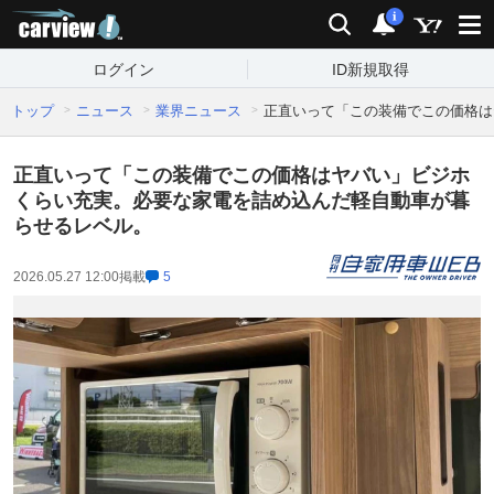
carview!
検索
通知
i
ログイン
ID新規取得
トップ
ニュース
業界ニュース
正直いって「この装備でこの価格は
正直いって「この装備でこの価格はヤバい」ビジホ
くらい充実。必要な家電を詰め込んだ軽自動車が暮
らせるレベル。
2026.05.27 12:00
掲載
5