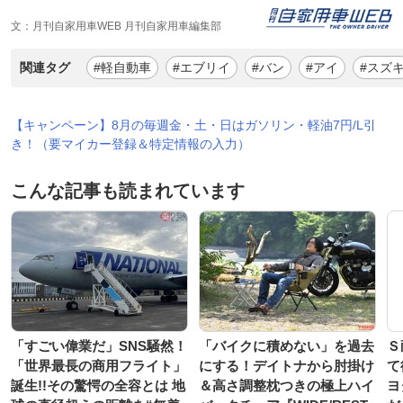
文：月刊自家用車WEB 月刊自家用車編集部
関連タグ
#軽自動車
#エブリイ
#バン
#アイ
#スズ
【キャンペーン】8月の毎週金・土・日はガソリン・軽油7円/L引
き！（要マイカー登録＆特定情報の入力）
こんな記事も読まれています
「すごい偉業だ」SNS騒然！
「バイクに積めない」を過去
Ｓ
「世界最長の商用フライト」
にする！デイトナから肘掛け
て
誕生!!その驚愕の全容とは 地
＆高さ調整枕つきの極上ハイ
ヨ