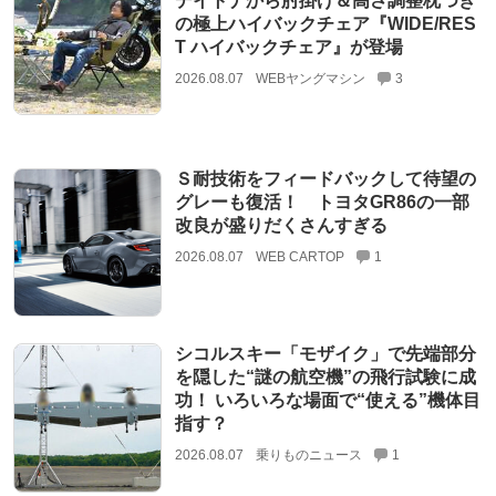
デイトナから肘掛け＆高さ調整枕つき
の極上ハイバックチェア『WIDE/RES
T ハイバックチェア』が登場
2026.08.07
WEBヤングマシン
3
Ｓ耐技術をフィードバックして待望の
グレーも復活！ トヨタGR86の一部
改良が盛りだくさんすぎる
2026.08.07
WEB CARTOP
1
シコルスキー「モザイク」で先端部分
を隠した“謎の航空機”の飛行試験に成
功！ いろいろな場面で“使える”機体目
指す？
2026.08.07
乗りものニュース
1