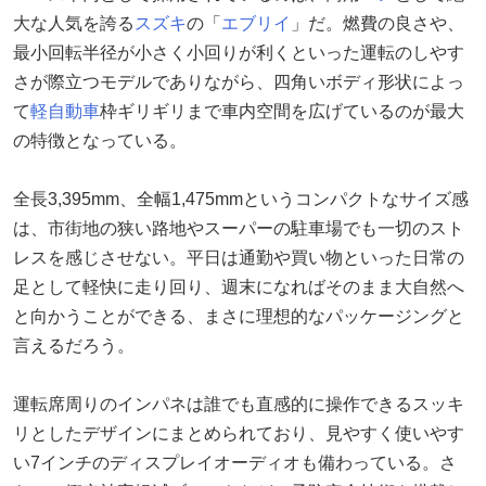
大な人気を誇る
スズキ
の「
エブリイ
」だ。燃費の良さや、
最小回転半径が小さく小回りが利くといった運転のしやす
さが際立つモデルでありながら、四角いボディ形状によっ
て
軽自動車
枠ギリギリまで車内空間を広げているのが最大
の特徴となっている。
全長3,395mm、全幅1,475mmというコンパクトなサイズ感
は、市街地の狭い路地やスーパーの駐車場でも一切のスト
レスを感じさせない。平日は通勤や買い物といった日常の
足として軽快に走り回り、週末になればそのまま大自然へ
と向かうことができる、まさに理想的なパッケージングと
言えるだろう。
運転席周りのインパネは誰でも直感的に操作できるスッキ
リとしたデザインにまとめられており、見やすく使いやす
い7インチのディスプレイオーディオも備わっている。さ