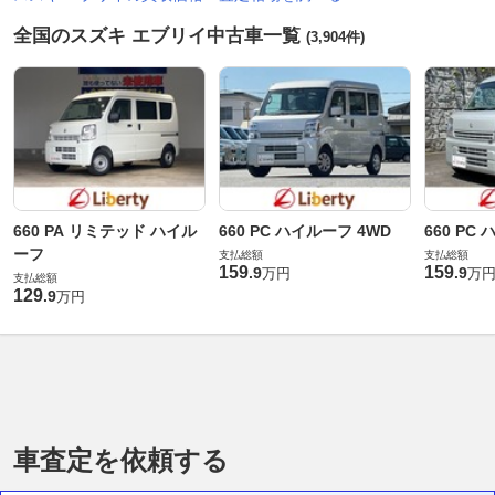
全国のスズキ エブリイ中古車一覧
(3,904件)
660 PA リミテッド ハイル
660 PC ハイルーフ 4WD
660 PC
ーフ
支払総額
支払総額
159
159
.
9
.
9
万円
万
支払総額
129
.
9
万円
車査定を依頼する