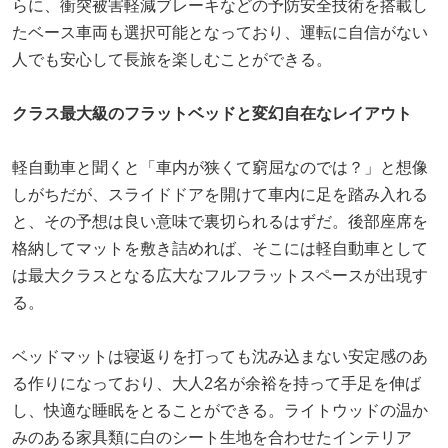
らに、衝突被害軽減ブレーキなどの予防安全技術を搭載し
たベース車両も選択可能となっており、運転に自信がない
人でも安心して長旅を楽しむことができる。
クラス最大級のフラットベッドと変幻自在なレイアウト
軽自動車と聞くと「車内が狭くて窮屈なのでは？」と想像
しがちだが、スライドドアを開けて車内に足を踏み入れる
と、その予想は良い意味で裏切られるはずだ。後部座席を
格納してマットを敷き詰めれば、そこには軽自動車として
は最大クラスとなる広大なフルフラットスペースが出現す
る。
ベッドマットは寝返りを打っても沈み込まない安定感のあ
る作りになっており、大人2名が余裕を持って手足を伸ば
し、快適な睡眠をとることができる。ライトウッドの温か
みのある家具類に白のシート生地を合わせたインテリア