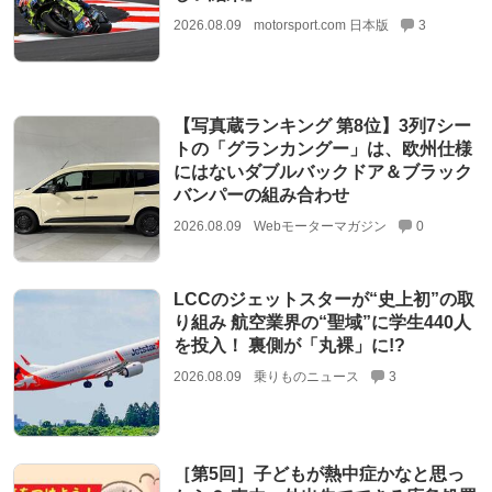
2026.08.09
motorsport.com 日本版
3
【写真蔵ランキング 第8位】3列7シー
トの「グランカングー」は、欧州仕様
にはないダブルバックドア＆ブラック
バンパーの組み合わせ
2026.08.09
Webモーターマガジン
0
LCCのジェットスターが“史上初”の取
り組み 航空業界の“聖域”に学生440人
を投入！ 裏側が「丸裸」に!?
2026.08.09
乗りものニュース
3
［第5回］子どもが熱中症かなと思っ