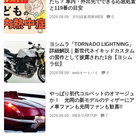
たら？ 車内・外出先でできる応急処置
と119番の目安
2026.08.09
月刊自家用車WEB
0
ヨシムラ「TORNADO LIGHTNING」
詳細解説｜新世代ネイキッドカスタム
の習作として披露された1台【ヨシム
ラ伝】
2026.08.09
webオートバイ
0
やっぱり初代コルベットのオマージュ
か！ 光岡の新モデルのティザーにア
メ車ファンも光岡ファンも歓喜!!
2026.08.09
WEB CARTOP
7