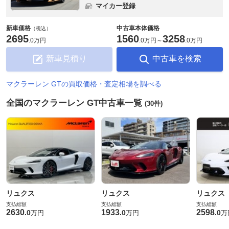
マイカー登録
新車価格
中古車本体価格
（税込）
2695
1560
3258
.
0万円
.
0万円
～
.
0万円
新車見積り
中古車を検索
マクラーレン GTの買取価格・査定相場を調べる
全国のマクラーレン GT中古車一覧
(30件)
リュクス
リュクス
リュクス
支払総額
支払総額
支払総額
2630
1933
2598
.
0
.
0
.
0
万円
万円
万