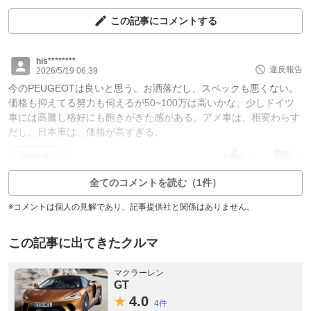
この記事にコメントする
his********
違反報告
2026/5/19 06:39
今のPEUGEOTは良いと思う。お洒落だし、スペックも悪くない。
価格も抑えてる努力も伺えるが50~100万は高いかな。少しドイツ
車には高騰し格好にも飽きがきた感がある。アメ車は、相変わらす
だし。日本車は、価格が高すぎる。
11
4
返信0件
全てのコメントを読む（1件）
※コメントは個人の見解であり、記事提供社と関係はありません。
この記事に出てきたクルマ
マクラーレン
GT
4.
0
4件