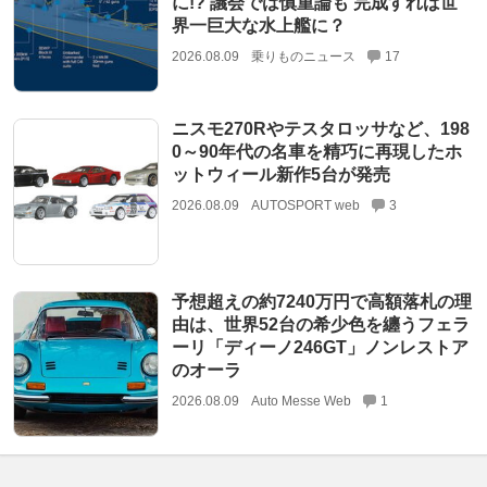
に!? 議会では慎重論も 完成すれば世
界一巨大な水上艦に？
2026.08.09
乗りものニュース
17
ニスモ270Rやテスタロッサなど、198
0～90年代の名車を精巧に再現したホ
ットウィール新作5台が発売
2026.08.09
AUTOSPORT web
3
予想超えの約7240万円で高額落札の理
由は、世界52台の希少色を纏うフェラ
ーリ「ディーノ246GT」ノンレストア
のオーラ
2026.08.09
Auto Messe Web
1