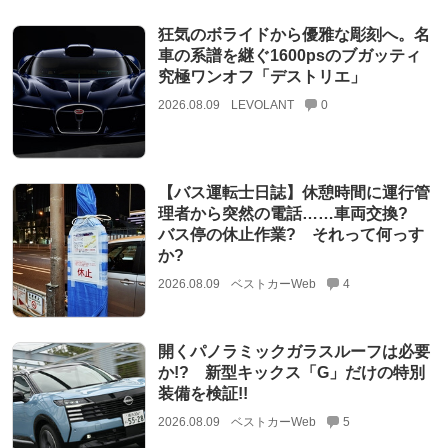
狂気のボライドから優雅な彫刻へ。名
車の系譜を継ぐ1600psのブガッティ
究極ワンオフ「デストリエ」
2026.08.09
LEVOLANT
0
【バス運転士日誌】休憩時間に運行管
理者から突然の電話……車両交換?
バス停の休止作業? それって何っす
か?
2026.08.09
ベストカーWeb
4
開くパノラミックガラスルーフは必要
か!? 新型キックス「G」だけの特別
装備を検証!!
2026.08.09
ベストカーWeb
5