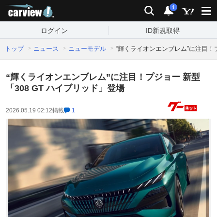
carview!
検索
通知
i
ログイン
ID新規取得
トップ
ニュース
ニューモデル
“輝くライオンエンブレム”に注目！プ
“輝くライオンエンブレム”に注目！プジョー 新型
「308 GT ハイブリッド」登場
2026.05.19 02:12
掲載
1