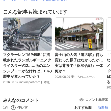
こんな記事も読まれています
マクラーレン“MP4/8B”に搭
富士山の人気「道の駅」何も
「
載されたランボルギーニ／ク
変わった様子はなかったが…
な
ライスラーV12……あのエン
実は背景で「訴訟合戦」一体
メ
ジンブローがなければ、F1の
何が？
ド
歴史が変わっていた？
日
2026.08.09
乗りものニュース
る
2026.08.09
motorsport.com 日本版
20
みんなのコメント
コメント非表示
1件
使い方
おすすめ順
新着順