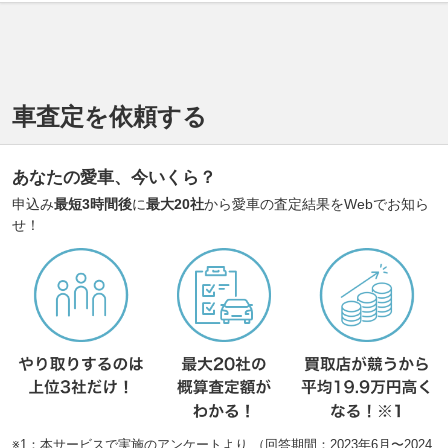
車査定を依頼する
あなたの愛車、今いくら？
申込み
最短3時間後
に
最大20社
から愛車の査定結果をWebでお知ら
せ！
※1：本サービスで実施のアンケートより （回答期間：2023年6月〜2024