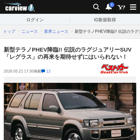
carview!
検索
通知
i
ログイン
ID新規取得
トップ
ニュース
業界ニュース
新型テラノPHEV降臨!! 伝説の
新型テラノPHEV降臨!! 伝説のラグジュアリーSUV
「レグラス」の再来を期待せずにはいられない！
2026.05.21 17:30
掲載
12