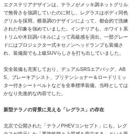
エクステリアデザインは、テラノがメッキ調ネットグリル
で無骨さを強調していたのに対し、レグラスはボディ同色
グリルを採用。横基調のデザインによって、都会的で洗練
された印象を強めていました。インテリアも、ホワイト系
トリムや木目調パネルによって高級感を演出。一部グレー
ドにはプロジェクター式キセノンヘッドランプも装備さ
れ、装備面でも上級SUVらしさを打ち出していました。
安全装備も充実しており、デュアルSRSエアバッグ、AB
S、ブレーキアシスト、プリテンショナー＆ロードリミッ
ター付きシートベルトなどを全車標準装備。当時としては
かなり先進的な内容でした。
新型テラノの背景に見える「レグラス」の存在
北京で公開された「テラノPHEVコンセプト」にも、レグ
ラスが提示した「悪路性能と上質感を両立する」という思