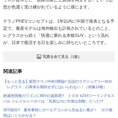
想が色濃く受け継がれているように感じます。
テラノPHEVコンセプトは、1年以内に中国で発表となる予
定で、量産モデルは海外輸出も計画されているとのこと。
レグラスから続く「快適に乗れる本格SUV」という流れ
が、日本で復活する日を楽しみに待ちたいところです。
写真を全て見る（1枚）
関連記事
【もっと見る】新型テラノPHEV降臨!! 伝説のラグジュアリーSUV
「レグラス」の再来を期待せずにはいられない！（画像13枚）
絶滅危惧種のワゴンにBEVの超新星!! トヨタ bZ4Xツーリング＆ス
バル トレイルシーカーは「兄弟なのに中身は別物」だった!?
30℃続出!! 夏本番前にカーエアコンから生ぬるい風が！ ガス補
填はいくらかかる？