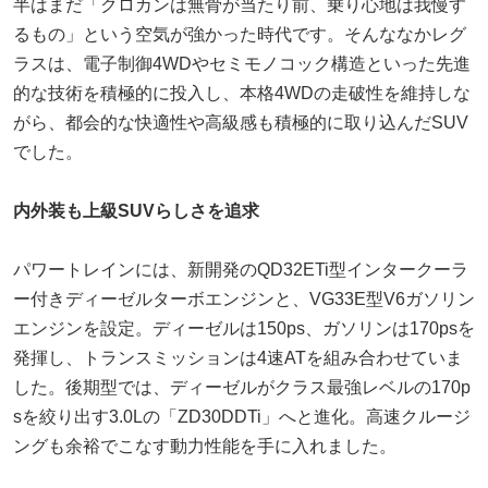
半はまだ「クロカンは無骨が当たり前、乗り心地は我慢す
るもの」という空気が強かった時代です。そんななかレグ
ラスは、電子制御4WDやセミモノコック構造といった先進
的な技術を積極的に投入し、本格4WDの走破性を維持しな
がら、都会的な快適性や高級感も積極的に取り込んだSUV
でした。
内外装も上級SUVらしさを追求
パワートレインには、新開発のQD32ETi型インタークーラ
ー付きディーゼルターボエンジンと、VG33E型V6ガソリン
エンジンを設定。ディーゼルは150ps、ガソリンは170psを
発揮し、トランスミッションは4速ATを組み合わせていま
した。後期型では、ディーゼルがクラス最強レベルの170p
sを絞り出す3.0Lの「ZD30DDTi」へと進化。高速クルージ
ングも余裕でこなす動力性能を手に入れました。