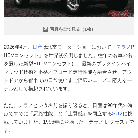
写真を全て見る（1枚）
2026年4月、
日産
は北京モーターショーにおいて「
テラノ
P
HEVコンセプト」を世界初公開しました。往年の名車の名
を冠した新型PHEVコンセプトは、最新のプラグインハイ
ブリッド技術と本格オフロード走行性能を融合させ、アウ
トドアから都市での日常使いまで幅広いニーズに応えるモ
デルとして構想されています。
ただ、テラノという名前を振り返ると、日産は90年代の時
点ですでに「悪路性能」と「上質感」を両立する
SUV
に挑
戦していました。1996年に登場した「テラノ レグラス」で
す。