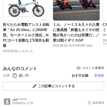
折りたたみ電動アシスト自転
ミル、ノーミス＆久々の入賞
C
車「Air 20 Ultra」に2026年
に達成感「終盤もタイヤの状
く
型、モータートルク強化…N
態が良かったのは収穫だ」／
ー
FCカード起動など5項目を刷
第12戦イギリスGP
20
カ
新
2026.08.09
AUTOSPORT web
2026.08.09
レスポンス
みんなのコメント
コメント非表示
12件
使い方
おすすめ順
新着順
この記事にコメントする
u06********
違反報告
2026/5/21 17:57