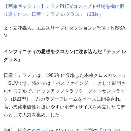
【画像ギャラリー】テラノPHEVコンセプト登場を機に振
り返りたい、日産「テラノ レグラス」（13枚）
文：立花義人、エムスリープロダクション／写真：NISSA
N
インフィニティの思想をクロカンに注ぎ込んだ「テラノ レ
グラス」
日産「テラノ」は、1986年に登場した本格クロスカントリ
ーSUVです。海外では「パスファインダー」として展開さ
れたモデルで、ピックアップトラック「ダットサントラッ
ク（D21型）」系のラダーフレームをベースに開発され、
高い悪路走破性と扱いやすいボディサイズを両立したモデ
ルとして人気を集めました。
当時、日産の
クロカン
SUVといえば、大型の「
サファリ
」