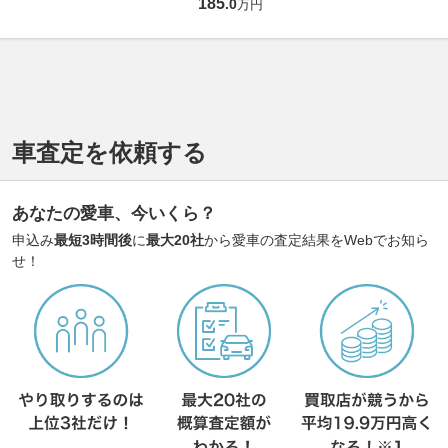
185
.
0
万円
車査定を依頼する
あなたの愛車、今いくら？
申込み
最短3時間後
に
最大20社
から愛車の査定結果をWebでお知ら
せ！