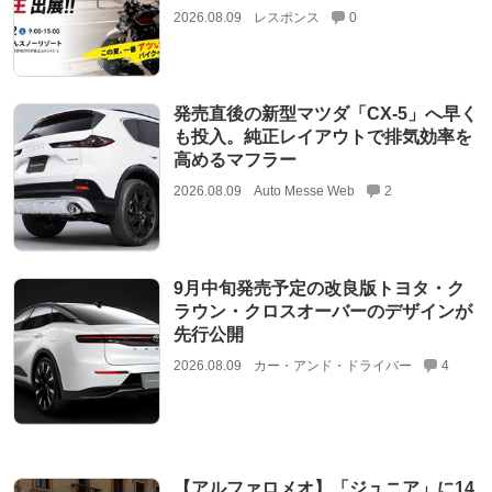
2026.08.09
レスポンス
0
発売直後の新型マツダ「CX-5」へ早く
も投入。純正レイアウトで排気効率を
高めるマフラー
2026.08.09
Auto Messe Web
2
9月中旬発売予定の改良版トヨタ・ク
ラウン・クロスオーバーのデザインが
先行公開
2026.08.09
カー・アンド・ドライバー
4
【アルファロメオ】「ジュニア」に14