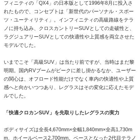
フィニティの「QX4」の日本版として1996年8月に投入さ
れたもので、コンセプトは「新世代のパーソナル・スポー
ツ・ユーティリティ」。インフィニティの高級路線をテラ
ノに持ち込み、クロスカントリーSUVとしての走破性と、
ラグジュアリーSUVとしての快適性や上質感を両立させた
モデルでした。
いまでこそ「高級SUV」は当たり前ですが、当時はまだ黎
明期。国内RVブームがピークに差し掛かるなか、ユーザー
の関心は、オフロード性能だけでなく車内の快適性や上質
感へと向かいつつあり、レグラスはその変化に応えたモデ
ルでした。
「快適クロカンSUV」を先取りしたレグラスの実力
ボディサイズは全長4,670mm×全幅1,840mm×全高1,730m
m、ホイールベース2,700mm。ベースとなった2代目テラノ