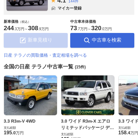
4.
1
144件
マイカー登録
新車価格
中古車本体価格
（税込）
244
308
73
320
.
3万円
～
.
9万円
.
7万円
～
.
0万円
新車見積り
中古車を検索
日産 テラノの買取価格・査定相場を調べる
全国の日産 テラノ中古車一覧
(15件)
3.3 R3m-V 4WD
3.0 ワイド R3m-X エアロ
3.3 ワイド
リミテッドパッケージ ディ
支払総額
支払総額
195
158
.
0
.
4
万円
万
ーゼルターボ 4WD
支払総額