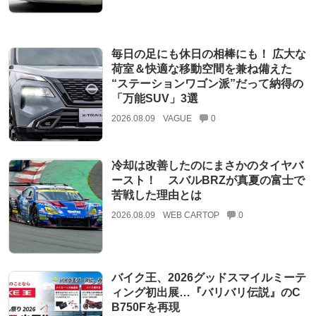
毎日の足にも休日の相棒にも！ 広大な
荷室＆快適な移動空間を兼ね備えた
“ステーションワゴン派”だって納得の
「万能SUV」3選
2026.08.09
VAGUE
0
冷却は改善したのにまさかのタイヤバ
ースト！ スバルBRZが真夏の富士で
苦戦した理由とは
2026.08.09
WEB CARTOP
0
バイク王、2026グッドスマイルミーテ
ィング初出展…『バリバリ伝説』のC
B750Fを再現