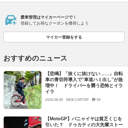
愛車管理はマイカーページで！
登録してお得なクーポンを獲得しよう
マイカー登録をする
おすすめのニュース
【悲鳴】「抜くに抜けない……」自転
車の青切符導入で”車道ハミ出し”が急
増中！ ドライバーを襲う恐怖とイラ
イラ
2026.08.09
WEB CARTOP
58
【MotoGP】バニャイヤは貧乏くじを
引いた？ ドゥカティの大先輩ストー