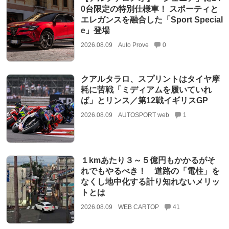
0台限定の特別仕様車！ スポーティと
エレガンスを融合した「Sport Special
e」登場
2026.08.09
Auto Prove
0
クアルタラロ、スプリントはタイヤ摩
耗に苦戦「ミディアムを履いていれ
ば」とリンス／第12戦イギリスGP
2026.08.09
AUTOSPORT web
1
１kmあたり３～５億円もかかるがそ
れでもやるべき！ 道路の「電柱」を
なくし地中化する計り知れないメリッ
トとは
2026.08.09
WEB CARTOP
41