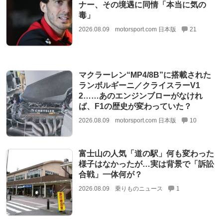
ナー、その境遇に同情「本当に気の
毒」
2026.08.09
motorsport.com 日本版
21
マクラーレン“MP4/8B”に搭載された
ランボルギーニ／クライスラーV1
2……あのエンジンブローがなけれ
ば、F1の歴史が変わっていた？
2026.08.09
motorsport.com 日本版
10
富士山の人気「道の駅」何も変わった
様子はなかったが…実は背景で「訴訟
合戦」一体何が？
2026.08.09
乗りものニュース
1