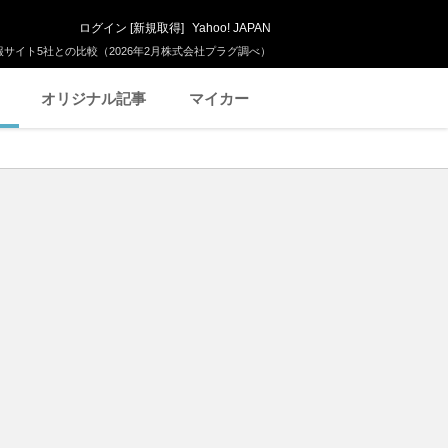
ログイン
[
新規取得
]
Yahoo! JAPAN
サイト5社との比較（2026年2月株式会社プラグ調べ）
オリジナル記事
マイカー