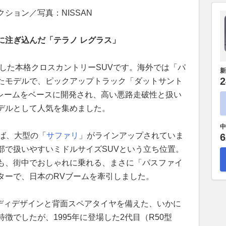
ション／写真：NISSAN
に注ぎ込んだ「テラノ レグラス」
場した本格クロスカントリーSUVです。海外では「パ
新
2
たモデルで、ピックアップトラック「ダットサント
フレームをベースに開発され、高い悪路走破性と扱い
デルとして人気を集めました。
中
えば、大型の「
サファリ
」がラインアップされていま
6
部で扱いやすいミドルサイズSUVという立ち位置。
も、街中でおしゃれに乗れる、まさに「パスファイ
ターで、日本のRVブームを牽引しました。
ボディデザインと背面スペアタイヤを備えた、いかに
徴でしたが、1995年に登場した2代目（R50型