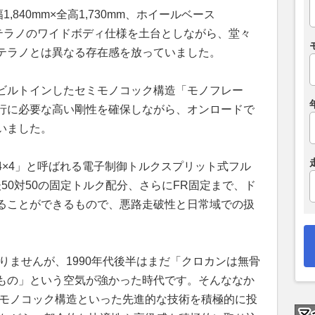
1,840mm×全高1,730mm、ホイールベース
代目テラノのワイドボディ仕様を土台としながら、堂々
テラノとは異なる存在感を放っていました。
ビルトインしたセミモノコック構造「モノフレー
行に必要な高い剛性を確保しながら、オンロードで
いました。
4×4」と呼ばれる電子制御トルクスプリット式フル
後50対50の固定トルク配分、さらにFR固定まで、ド
ることができるもので、悪路走破性と日常域での扱
りませんが、1990年代後半はまだ「クロカンは無骨
もの」という空気が強かった時代です。そんななか
ミモノコック構造といった先進的な技術を積極的に投