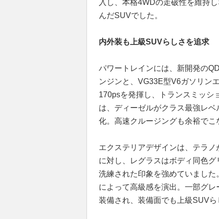
入し、本格4WDの走破性を維持
んだSUVでした。
内外装も上級SUVらしさを追求
パワートレインには、新開発のQD
ンジンと、VG33E型V6ガソリン
170psを発揮し、トランスミッ
は、ディーゼルがクラス最強レベルの1
化。高速クルージングも余裕でこ
エクステリアデザインは、テラノ
に対し、レグラスはボディ同色グ
洗練された印象を強めていました
によって高級感を演出。一部グレ
装備され、装備面でも上級SUV