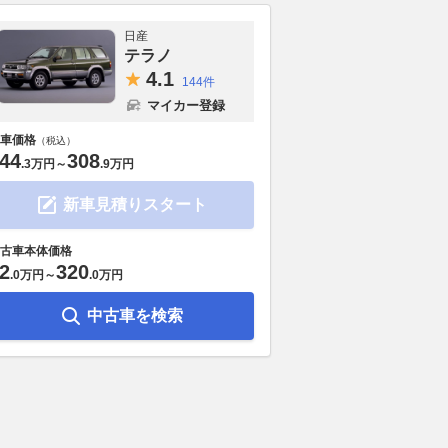
日産
テラノ
4.
1
144件
マイカー登録
車価格
（税込）
44
308
.
3万円
～
.
9万円
新車見積りスタート
古車本体価格
2
320
.
0万円
～
.
0万円
中古車を検索