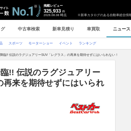
掲載レビュー
325,933
件
時点
※新車カタログのある自動車総合情報
2026.08.08
ログ
中古車検索
新車見積り
車買取
ニュース
品
スポーツ
モーターショー
イベント
ランキング
V降臨!! 伝説のラグジュアリーSUV「レグラス」の再来を期待せずにはいられない！
臨!! 伝説のラグジュアリー
」の再来を期待せずにはいられ