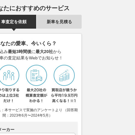
なたにおすすめのサービス
車査定を依頼
新車を見積る
あなたの愛車、今いくら？
込み
最短3時間後
に
最大20社
から
車の査定結果をWebでお知らせ！
1：本サービスで実施のアンケートより （回答期
間：2023年6月〜2024年5月）
メーカー