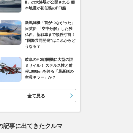
II」の大浴場が公開される 熊
本地震が初任務のPFI船
新戦闘機「首がつながった」
日英伊 「空中分解」した独
仏西、新戦車まで頓挫寸前！
“国際共同開発”はこれからど
うなる？
岐阜のF-2戦闘機に大型の謎
ミサイル！ ステルス性と射
程1000kmを誇る「最新鋭の
空母キラー」か？
全て見る
の記事に出てきたクルマ