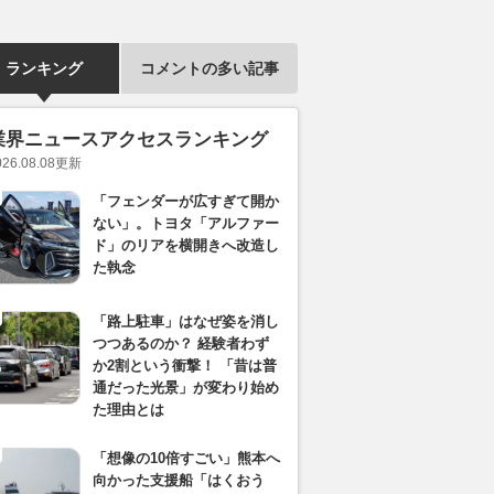
ランキング
コメントの多い記事
業界ニュースアクセスランキング
026.08.08
更新
「フェンダーが広すぎて開か
ない」。トヨタ「アルファー
ド」のリアを横開きへ改造し
た執念
「路上駐車」はなぜ姿を消し
つつあるのか？ 経験者わず
か2割という衝撃！ 「昔は普
通だった光景」が変わり始め
た理由とは
「想像の10倍すごい」熊本へ
向かった支援船「はくおう