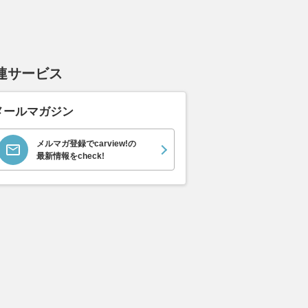
連サービス
メールマガジン
メルマガ登録でcarview!の
最新情報をcheck!