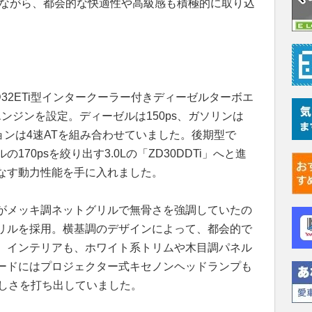
しながら、都会的な快適性や高級感も積極的に取り込
32ETi型インタークーラー付きディーゼルターボエ
エンジンを設定。ディーゼルは150ps、ガソリンは
ションは4速ATを組み合わせていました。後期型で
70psを絞り出す3.0Lの「ZD30DDTi」へと進
なす動力性能を手に入れました。
がメッキ調ネットグリルで無骨さを強調していたの
リルを採用。横基調のデザインによって、都会的で
。インテリアも、ホワイト系トリムや木目調パネル
ードにはプロジェクター式キセノンヘッドランプも
らしさを打ち出していました。