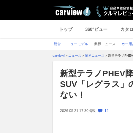
トップ
360°ビュー
カタ
総合
ニューモデル
業界ニュース
カー用
carview!
>
ニュース
>
業界ニュース
>
新型テラノPHE
新型テラノPHEV降
SUV「レグラス
ない！
2026.05.21 17:30
掲載
12