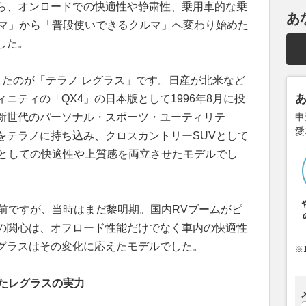
ら、オンロードでの快適性や静粛性、乗用車的な乗
あ
ルマ」から「普段使いできるクルマ」へ変わり始めた
した。
したのが「テラノ レグラス」です。日産が北米など
ニティの「QX4」の日本版として1996年8月に投
新世代のパーソナル・スポーツ・ユーティリテ
申
愛
をテラノに持ち込み、クロスカントリーSUVとして
Vとしての快適性や上質感を両立させたモデルでし
り前ですが、当時はまだ黎明期。国内RVブームがピ
の関心は、オフロード性能だけでなく車内の快適性
グラスはその変化に応えたモデルでした。
※
したレグラスの実力