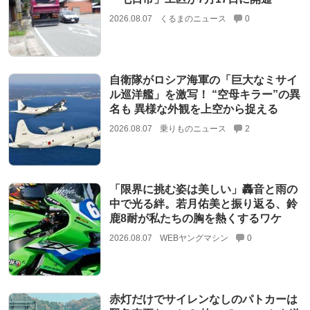
2026.08.07
くるまのニュース
0
自衛隊がロシア海軍の「巨大なミサイ
ル巡洋艦」を激写！ “空母キラー”の異
名も 異様な外観を上空から捉える
2026.08.07
乗りものニュース
2
「限界に挑む姿は美しい」轟音と雨の
中で光る絆。若月佑美と振り返る、鈴
鹿8耐が私たちの胸を熱くするワケ
2026.08.07
WEBヤングマシン
0
赤灯だけでサイレンなしのパトカーは