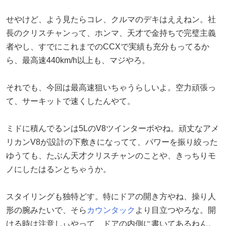
せやけど、よう見たらコレ、クルマのデキはええねン。社
長のクリスチャンって、ホンマ、天才で金持ちで完璧主義
者やし、すでにこれまでのCCXで実績も充分もってるか
ら、最高速440km/h以上も、マジやろ。
それでも、今回は最高速狙いちゃうらしいよ。空力頑張っ
て、サーキットで速くしたんやて。
ミドに積んでるンは5LのV8ツインターボやね。頑丈なアメ
リカンV8が設計の下敷きになってて、パワーを振り絞った
ゆうても、たぶん天才クリスチャンのことや、きっちりモ
ノにしたはるンとちゃうか。
スタイリングも独特どす。特にドアの開き方やね、操り人
形の腕みたいで、そら
カウンタック
より目立つやろな。開
ける時は注意しぃやって、ドアの内側に書いてあるねん。