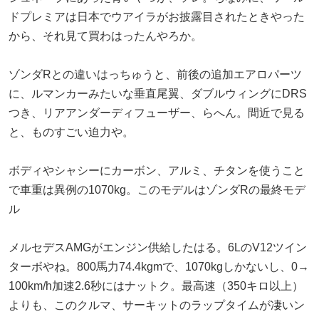
ドプレミアは日本でウアイラがお披露目されたときやった
から、それ見て買わはったんやろか。
ゾンダRとの違いはっちゅうと、前後の追加エアロパーツ
に、ルマンカーみたいな垂直尾翼、ダブルウィングにDRS
つき、リアアンダーディフューザー、らへん。間近で見る
と、ものすごい迫力や。
ボディやシャシーにカーボン、アルミ、チタンを使うこと
で車重は異例の1070kg。このモデルはゾンダRの最終モデ
ル
メルセデスAMGがエンジン供給したはる。6LのV12ツイン
ターボやね。800馬力74.4kgmで、1070kgしかないし、0→
100km/h加速2.6秒にはナットク。最高速（350キロ以上）
よりも、このクルマ、サーキットのラップタイムが凄いン