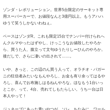
ゾンダ・レボリューション。世界5台限定のサーキット専
用スーパーカーで、お値段なんと3億円以上。もうアハハ
ゆうて笑うしかないわねぇ。
ベースはゾンダR。これも限定15台でナンバー付けられへ
んクルマやったはずやし、けっこうなお値段したやろか
ら、買うた人、腹立って文句ゆうたりしーひんのやろか。
後だしで、さらに凄いの出されて……。
いや、きっと、この辺のん買う人って、オラチオ・パガー
ニの狂信者みたいなもんやろし、お金も有り余ってはるや
ろし、喜んでお布施しはるねんやろな。ほなもう1台いっ
とこか、って。4台、売れてしもたらしい。うち一台は日
本人やって！
ジュネーブにあった青いやつが、ソレ。ちなみに、ワール