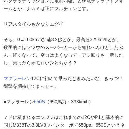
ルクラッチミッションに電制四駆、とか電子プラットフォ
ームとか、ナカミは正にフルチェンどす。
リアスタイルもかなりエグイ
そら、0→100km/h加速3.2秒とか、最高速325km/hとか、
数字的にはフツウのスーパーカーかも知れへんけど、たぶ
ん、軽くなって、空力はよくなって、アシ回りも一新した
し、乗ったらオモロいンとちゃう？
マクラーレン
12Cに初めて乗ったときみたいな、きっつい
衝撃を期待してまっせ～。
■マクラーレン
650S
（650馬力・333km/h）
ミドに積まれるエンジンはこれまでの12CやP1と基本的に
同じM838Tの3.8LV8ツインターボで650ps。650Sというネ