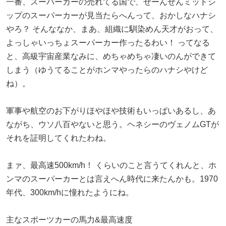
一番、スーパーカーの売れてる国で、ぜーんぜんミッドシ
ップのスーパーカーが見当たらへんって、おかしなハナシ
やろ？ そんななか、まあ、組織に馴染めん天才がおって、
よっしゃいっちょスーパーカー作ったるわい！ ってなる
と、高級宇宙産業なみに、めちゃめちゃ凄いのんができて
しまう（ゆうてることがホンマやったらのハナシやけど
ね）。
軍事や航空のお下がりほやほや技術もいっぱいあるし、あ
ながち、ウソ八百やないと思う。ヘネシーのヴェノムGTが
それを証明してくれたわね。
まァ、最高速500km/h！ くらいのこと言うてくれんと、ホ
ンマのスーパーカーとは言えへん時代に来たんかも。1970
年代、300km/hに憧れたようにね。
主なスポーツカーの馬力&最高速度