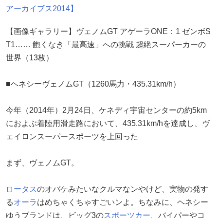
アーカイブス2014】
【画像ギャラリー】ヴェノムGT アゲーラONE：1 ゼンボS
T1…… 飽くなき「最高速」への挑戦 超絶スーパーカーの
世界（13枚）
■ヘネシーヴェノムGT（1260馬力・435.31km/h）
今年（2014年）2月24日、ケネディ宇宙センターの約5km
におよぶ着陸用滑走路において、435.31km/hを達成し、ヴ
ェイロンスーパースポーツを上回った
まず、ヴェノムGT。
ロータス
のオバケみたいなクルマなンやけど、実物の発す
る
オーラ
はめちゃくちゃすごいンよ。ちなみに、ヘネシー
ゆうブランドは、ビッグ3の
スポーツカー
、バイパーやコ