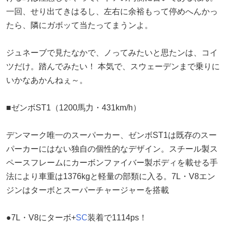
一回、せり出てきはるし、左右に余裕もって停めへんかっ
たら、隣にガボッて当たってまうンよ。
ジュネーブで見たなかで、ノってみたいと思たンは、コイ
ツだけ。踏んでみたい！ 本気で、スウェーデンまで乗りに
いかなあかんねぇ～。
■ゼンボST1（1200馬力・431km/h）
デンマーク唯一のスーパーカー、ゼンボST1は既存のスー
パーカーにはない独自の個性的なデザイン。スチール製ス
ペースフレームにカーボンファイバー製ボディを載せる手
法により車重は1376kgと軽量の部類に入る。7L・V8エン
ジンはターボとスーパーチャージャーを搭載
●7L・V8にターボ+
SC
装着で1114ps！