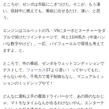
ところが、ゼンボは市販にこぎつけた。そこが、もう凄
い。収録中に燃えても、番組に出せるだけ、凄い、と思
う。
エンジンはコルベットの7L・V8にターボとスーチャーをダ
ブルで掛けたツインチャージで、何と1104馬力（中途ハン
パな数字やけど）。一応、バイフューエルで環境も考えて
ますよ、と。
ところで、件の番組、ゼンボをウェットコンディションで
テストして、
フォーカス
STより遅い！ ってやってもた。
そらないやろ、千馬力で電子制御もなし、マニュアルミッ
ションのミッドシップやで！
どんなに運転上手の覆面ドライバーかて、あの雨のなかじ
ゃ、マトモなタイムなんか出るわけないやん。エンターテ