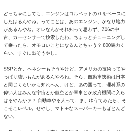
どっちゃにしても、エンジンはコルベットの7Lをベースに
したはるんやね。ってことは、あのエンジン、かなり地力
があるんやね。オレなんかそれ知って思わず、Z06の中
古、カーセンサーで検索したわ。ちょっとチューニングし
て乗ったら、オモロいことになるんとちゃう？ 800馬力く
らい、すぐに出そうやし。
SSPとか、ヘネシーもそうやけど、アメリカの技術ってや
っぱり凄いもんがあるんやろね。そら、自動車技術は日本
と同じくらいかも知れへん。けど、あの国って、理科系の
偉い人はみんな宇宙とか航空とか軍事とか政府機関に入ら
はるやんかァ？ 自動車やる人って、ま、ゆうてみたら、そ
こそこレベル。せやし、マトモなスーパーカーもほとんど
ない。