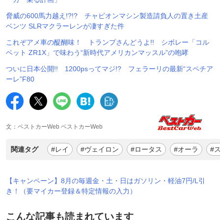
脅威の600馬力越え!?!? チャピオンマシン製造請負人の置き土産
ベンツ SLRマクラーレンが凄すぎた件
これぞアメ車の醍醐味！ トランプさんどうよ!! シボレー「コル
ベット ZR1X」で味わう“新時代アメリカンマッスル”の咆哮
ついに日本公開!! 1200psってマジ!? フェラーリの最新“スペチア
ーレ”F80
文：ベストカーWeb ベストカーWeb
関連タグ
#レイ
#ヴェイロン
#ロータス
#オーラ
#
【キャンペーン】8月の毎週金・土・日はガソリン・軽油7円/L引
き！（要マイカー登録＆特定情報の入力）
こんな記事も読まれています