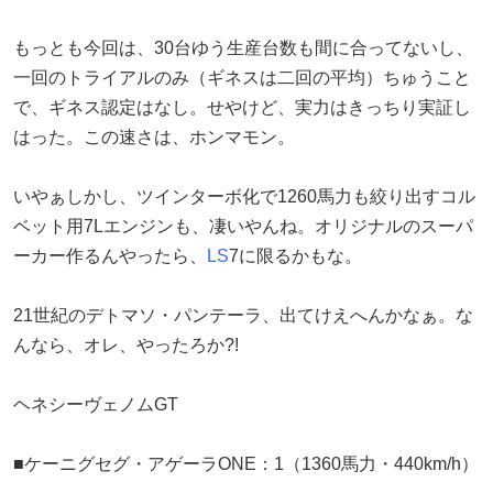
もっとも今回は、30台ゆう生産台数も間に合ってないし、
一回のトライアルのみ（ギネスは二回の平均）ちゅうこと
で、ギネス認定はなし。せやけど、実力はきっちり実証し
はった。この速さは、ホンマモン。
いやぁしかし、ツインターボ化で1260馬力も絞り出すコル
ベット用7Lエンジンも、凄いやんね。オリジナルのスーパ
ーカー作るんやったら、
LS
7に限るかもな。
21世紀のデトマソ・パンテーラ、出てけえへんかなぁ。な
んなら、オレ、やったろか?!
ヘネシーヴェノムGT
■ケーニグセグ・アゲーラONE：1（1360馬力・440km/h）