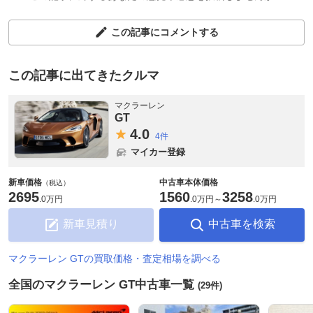
この記事にコメントする
この記事に出てきたクルマ
マクラーレン
GT
4.
0
4件
マイカー登録
新車価格
中古車本体価格
（税込）
2695
1560
3258
.
0万円
.
0万円
～
.
0万円
新車見積り
中古車を検索
マクラーレン GTの買取価格・査定相場を調べる
全国のマクラーレン GT中古車一覧
(29件)