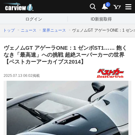
carview!
検索
通知
i
ログイン
ID新規取得
トップ
ニュース
業界ニュース
ヴェノムGT アゲーラONE：1 ゼ
ヴェノムGT アゲーラONE：1 ゼンボST1…… 飽く
なき「最高速」への挑戦 超絶スーパーカーの世界
【ベストカーアーカイブス2014】
2025.07.13 06:02
掲載