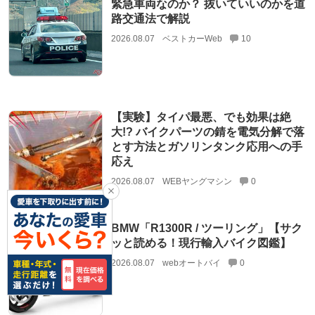
緊急車両なのか？ 抜いていいのかを道
路交通法で解説
2026.08.07
ベストカーWeb
10
【実験】タイパ最悪、でも効果は絶
大!? バイクパーツの錆を電気分解で落
とす方法とガソリンタンク応用への手
応え
2026.08.07
WEBヤングマシン
0
BMW「R1300R / ツーリング」【サク
ッと読める！現行輸入バイク図鑑】
2026.08.07
webオートバイ
0