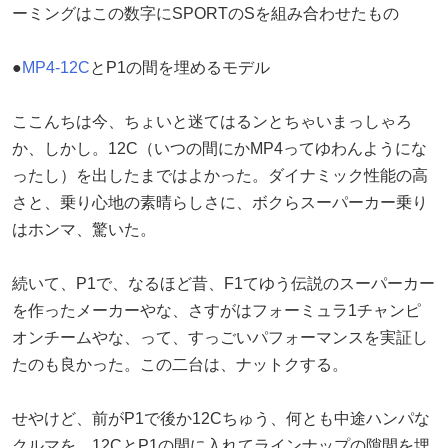
ーミングはこの数字にSPORTのSを組み合わせたもの
●
MP4-12C
とP1の間を埋めるモデル
ここんちは今、ちょいと迷てはるンとちゃいまっしゃろ
か、しかし。12C（いつの間にかMP4ってゆわんようにな
ったし）を出したまではよかった。ダイナミック性能の高
さと、乗り心地の素晴らしさに、ボクらスーパーカー乗り
はホンマ、驚いた。
続いて、P1で、なるほど昔、F1てゆう伝説のスーパーカー
を作ったメーカーやな、さすがはフォーミュラ1チャンピ
オンチームやな、って、すっごいパフォーマンスを実証し
たのも良かった。この二台は、ナットクする。
せやけど、前がP1で後か12Cちゅう、何とも中途ハンパな
クルマを、12CとP1の間に入れてラインナップの隙間を埋