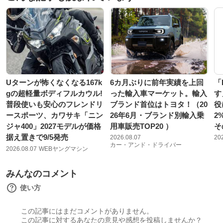
Uターンが怖くなくなる167k
6カ月ぶりに前年実績を上回
「
gの超軽量ボディフルカウル!
った輸入車マーケット。輸入
す
普段使いも安心のフレンドリ
ブランド首位はトヨタ！（20
役
ースポーツ、カワサキ「ニン
26年6月・ブランド別輸入乗
2
ジャ400」2027モデルが価格
用車販売TOP20 ）
そ
据え置きで9/5発売
2026.08.07
20
カー・アンド・ドライバー
2026.08.07
WEBヤングマシン
みんなのコメント
使い方
この記事にはまだコメントがありません。
この記事に対するあなたの意見や感想を投稿しませんか？