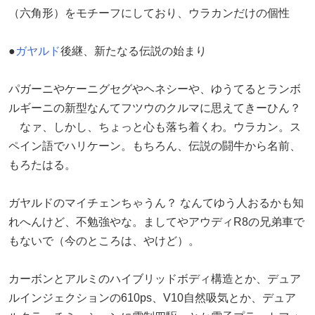
（六角形）をモチーフにしており、ウラカンだけの個性
●
ガヤルド
後継、新たなる伝説の始まり
パガーニやケーニグセグやヘネシーや、ゆうてるとランボ
ルギーニの新型なんてフツウのクルマに思えてきーひん？
なァ、しかし、ちょっと心も落ち着くわ。ウラカン。ス
ペイン語でハリケーン。もちろん、伝説の闘牛から名前、
もろたはる。
ガヤルドのマイチェンちゃうん？ なんてゆう人おるかも知
れへんけど、不勉強やな。ましてやアウディR8の兄弟車で
もないで（今のところは、やけど）。
カーボンとアルミのハイブリッドボディ構造とか、デュア
ルインジェクションの610ps、V10自然吸気とか、デュア