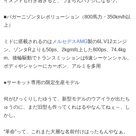
イメントも行き過ぎると、つまらんハナシになるワ。
■パガーニゾンタレボリューション（800馬力・350km/h以
上）
ミドに搭載されるのは
メルセデスAMG
製の6L V12エンジ
ン。ゾンタRよりも50ps、2kgm向上した800ps、74.4kg
m。後輪駆動でトランスミッションは6速シーケンシャル。
ボディやシャシーにカーボン、アルミを多用
●サーキット専用の限定生産モデル
何がびっくりしたゆうて、新型モデルのウアイラが出たち
ゅうのに、まだ旧型も作ってくれはるやなんてねぇ～、し
かし。
“革命”って、これまた大層な名前付けはったもんやなぁ。