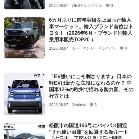
2026.08.07
WEBヤングマシン
0
6カ月ぶりに前年実績を上回った輸入
車マーケット。輸入ブランド首位はト
ヨタ！（2026年6月・ブランド別輸入
乗用車販売TOP20 ）
2026.08.07
カー・アンド・ドライバー
0
「EV嫌いにこそ刺さります」 日本の
軽EVは新たな主役になれるのか？ 中
国車12%の欧州で揺れる勢力図、その
行方とは
2026.08.07
Merkmal
6
松阪市の国道166号にバイパス開通
“すれ違い困難”を回避する新ルート
「七日市」工区が7月17日に開通