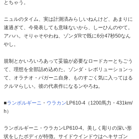
とちゃう。
ニュルのタイム、実は計測済みらしいねんけど、あまりに
速過ぎて、今発表しても意味ないから、しーひんのやて。
アハハ。そりゃそやわね、ゾンダRで既に6分47秒50なん
やし。
規制とかいろいろあって妥協が必要なロードカーとちごう
て、理想を全部詰め込めた。ゾンダ・レボリューションっ
て、オラチオ・パガーニ自身、ものすごく気に入ってはる
クルマらしい。彼の代表作になるンやろね。
■
ランボルギーニ
・
ウラカン
LP610-4（1200馬力・431km/
h）
ランボルギーニ・ウラカンLP610-4。美しく彫りの深い形
状をしたボディが特徴。サイドウインドウはヘキサゴン