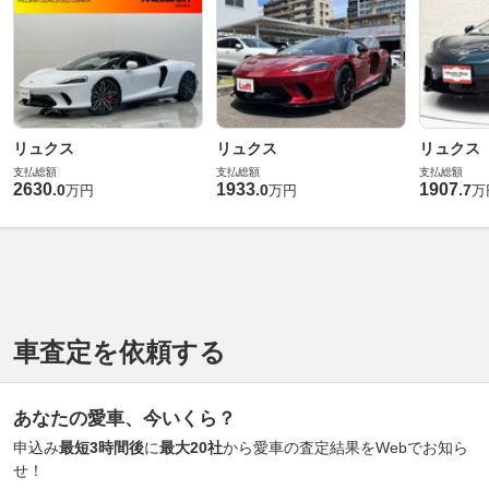
リュクス
リュクス
リュクス
支払総額
支払総額
支払総額
2630
1933
1907
.
0
.
0
.
7
万円
万円
万
車査定を依頼する
あなたの愛車、今いくら？
申込み
最短3時間後
に
最大20社
から愛車の査定結果をWebでお知ら
せ！