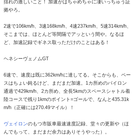
揺れの激しいこと！ 加速がはちゃめちゃに凄いっちゅう証
拠やろ。
2速で106km/h、3速168km/h、4速237km/h、5速314km/h、
そこまでは、ほとんど等間隔でアッという間や。なるほ
ど、加速記録でギネス取っただけのことはある！
ヘネシーヴェノムGT
6速で、速度は既に362km/hに達してる。そこからも、ペー
スはちょい鈍るけど、まだまだ加速。1カ所めのパイロン
通過で429km/h、2カ所め、全長5kmのスペースシャトル着
陸コースで残り1kmのポイント=ゴールで、なんと435.31k
m/h（正確には270.49マイル）！
ヴェイロン
のもつ市販車最速速度記録、堂々の更新や（ほ
んでもって、まだまだ余力はありそうやった）。