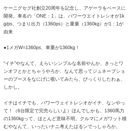
ケーニグセグ社創立20周年を記念し、アゲーラをベースに
開発。車名の「ONE：1」は、パワーウエイトレシオが1k
g/ps、つまり出力（1360ps）と重量（1360kg）が1：1が
由来
●1メガW=1360ps、車重が1360kg！
“イチ”やなんて、えらいシンプルな名前やんか、きっとワ
ンオフとかとちゃうやろか、なんて思ってジュネーブショ
ーのブースをなにげに覗いてみたら、びっくりしたわぁ、
しかし。
イチはイチでも、パワーウェイトレシオがイチ、なンやっ
て！（6台限定で完売らしいよ）ほんでしかも、1360馬力
の1360kgって、ほとんど意味不明。クルマにメガワット積
むやなんて、いったいナニ考えたはるンでっしゃろか。