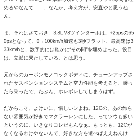
めるやなんて……。なんか、考え方が、安直やと思うね
ん。
ま、それはさておき。3.8L V8ツインターボは、+25‌psの65
0psとなって、0→100km/h加速も3秒フラット、最高速は3
33km/hと、数字的には確かに“その間”を埋めはった。役目
は、立派に果たしている、とは思う。
元からのカーボンモノコックボディに、チューンアップさ
れたサスペンションシステムと空力性能を考えると、乗っ
たら乗ったで、たぶん、ホレボレしてしまうはず。
だからこそ、よけいに、惜しいンよね。12Cの、あの飾ら
ない雰囲気が好きでマクラーレンにした、ってツウも多い
というのに、いきなりコレだもんなぁ。もっとも、12Cが
なくなるわけやないんで、好きな方を選べばええねんけ