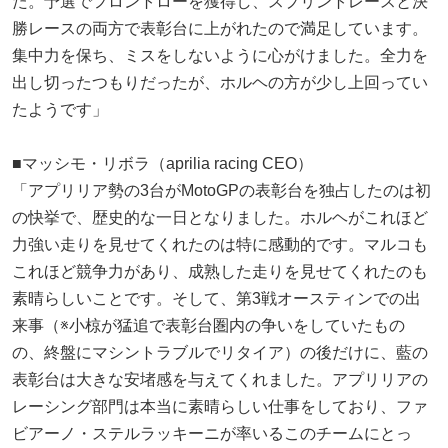
た。予選でフロントローを獲得し、スプリントレースと決
勝レースの両方で表彰台に上がれたので満足しています。
集中力を保ち、ミスをしないように心がけました。全力を
出し切ったつもりだったが、ホルヘの方が少し上回ってい
たようです」
■マッシモ・リボラ（aprilia racing CEO）
「アプリリア勢の3台がMotoGPの表彰台を独占したのは初
の快挙で、歴史的な一日となりました。ホルヘがこれほど
力強い走りを見せてくれたのは特に感動的です。マルコも
これほど競争力があり、成熟した走りを見せてくれたのも
素晴らしいことです。そして、第3戦オースティンでの出
来事（※小椋が猛追で表彰台圏内の争いをしていたもの
の、終盤にマシントラブルでリタイア）の後だけに、藍の
表彰台は大きな安堵感を与えてくれました。アプリリアの
レーシング部門は本当に素晴らしい仕事をしており、ファ
ビアーノ・ステルラッキーニが率いるこのチームにとっ