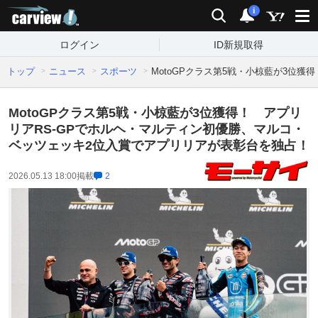
carview!
検索
通知
i
ログイン
ID新規取得
トップ
ニュース
スポーツ
MotoGPクラス第5戦・小椋藍が3位
MotoGPクラス第5戦・小椋藍が3位獲得！ アプリ
リアRS-GPでホルヘ・マルティン初優勝、マルコ・
ベッツェッキ2位入賞でアプリリアが表彰台を独占！
2026.05.13 18:00
掲載
2