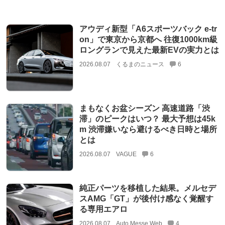
アウディ新型「A6スポーツバック e-tr
on」で東京から京都へ 往復1000km級
ロングランで見えた最新EVの実力とは
2026.08.07
くるまのニュース
6
まもなくお盆シーズン 高速道路「渋
滞」のピークはいつ？ 最大予想は45k
m 渋滞嫌いなら避けるべき日時と場所
とは
2026.08.07
VAGUE
6
純正パーツを移植した結果。メルセデ
スAMG「GT」が後付け感なく覚醒す
る専用エアロ
2026.08.07
Auto Messe Web
4