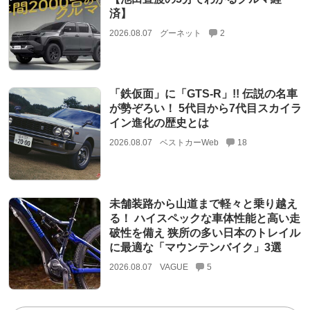
済】
2026.08.07
グーネット
2
「鉄仮面」に「GTS-R」!! 伝説の名車
が勢ぞろい！ 5代目から7代目スカイラ
イン進化の歴史とは
2026.08.07
ベストカーWeb
18
未舗装路から山道まで軽々と乗り越え
る！ ハイスペックな車体性能と高い走
破性を備え 狭所の多い日本のトレイル
に最適な「マウンテンバイク」3選
2026.08.07
VAGUE
5