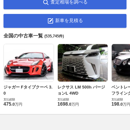
査定相場を調べる
新車を見積る
全国の中古車一覧
(535,745件)
ジャガー Fタイプクーペ 3.
レクサス LM 500h バージ
ベントレ
0
ョンL 4WD
フライングス
支払総額
支払総額
支払総額
475
1698
198
.
0
.
0
.
0
万円
万円
万