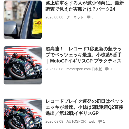
路上駐車をする人が減少傾向に。最新
調査で見えた実態とは？パーク24
2026.08.08
グーネット
3
超高速！ レコード1秒更新の超ラッ
プでベッツェッキ最速。小椋藍5番手
｜MotoGPイギリスGP プラクティス
2026.08.08
motorsport.com 日本版
0
レコードブレイク連発の初日はベッツ
ェッキが最速。小椋は5戦連続Q2直接
進出／第12戦イギリスGP
2026.08.08
AUTOSPORT web
1