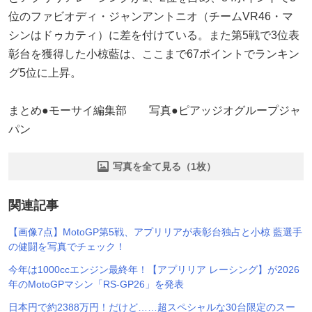
位のファビオディ・ジャンアントニオ（チームVR46・マ
シンはドゥカティ）に差を付けている。また第5戦で3位表
彰台を獲得した小椋藍は、ここまで67ポイントでランキン
グ5位に上昇。
まとめ●モーサイ編集部 写真●ピアッジオグループジャ
パン
写真を全て見る（1枚）
関連記事
【画像7点】MotoGP第5戦、アプリリアが表彰台独占と小椋 藍選手
の健闘を写真でチェック！
今年は1000ccエンジン最終年！【アプリリア レーシング】が2026
年のMotoGPマシン「RS-GP26」を発表
日本円で約2388万円！だけど……超スペシャルな30台限定のスー