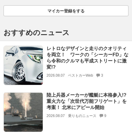
マイカー登録をする
おすすめのニュース
レトロなデザインと走りのクオリティ
を両立！ ワークの「シーカーFD」な
ら令和のクルマも平成ストリートに激
変!?
2026.08.07
ベストカーWeb
3
陸上兵器メーカーが艦艇に本格参入!?
重火力な「次世代万能フリゲート」を
考案！ 北米にアピール開始
2026.08.07
乗りものニュース
9