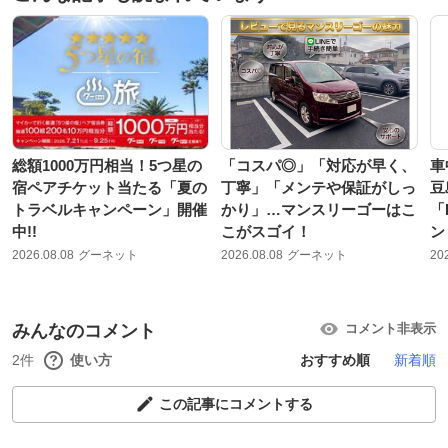
総額1000万円相当！5つ星の
「コスパ◎」「対応が早く、
車
宿ペアチケット当たる「夏の
丁寧」「メンテや保証がしっ
豆
トラベルキャンペーン」開催
かり」…マンスリーゴーはこ
「
中!!
こがスゴイ！
ン
2026.08.08
グーネット
2026.08.08
グーネット
20
みんなのコメント
コメント非表示
2件
使い方
おすすめ順
新着順
この記事にコメントする