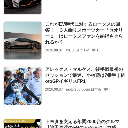
これがEV時代に対するロータスの回
答！ ３人乗りスポーツカー「セオリ
ー１」はロータスファンを納得させら
れるか？
2026.08.07
WEB CARTOP
13
アレックス・マルケス、後半戦最初の
セッションで最速。小椋藍は7番手｜M
otoGPイギリスFP1
2026.08.07
motorsport.com 日本版
4
トヨタを支える年間2000台のクルマ
【池田直渡の5分でわかるクルマ経