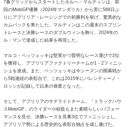
7番グリッドからスタートしたホルヘ・マルティンは、前
回のMotoGP優勝（2024年マンダリカ）から実に588日ぶ
りにアプリリア・レーシングでの初勝利を挙げ、驚異的な
カムバックを果たした。マルティンはこの週末のスプリン
トレースと決勝レースのダブルウィンを飾り、2024年の
ル・マンで達成した結果を再現した。
マルコ・ベッツェッキは堅実かつ賢明なレース運びで2位
を獲得し、アプリリアファクトリーチームが1－2フィニッ
シュを達成。また、ベッツェッキは今シーズンの開幕戦か
ら5戦連続の表彰台で、これは2015年にバレンティーノ・
ロッシが記録して以来の偉業となった。
そして、アプリリアのサテライトチーム、「トラックハウ
スMotoGP」のライダー小椋藍もまた素晴らしいパフォー
マンスを見せ、決勝レースを見事3位でフィニッシュし、
アプリリア勢による歴史的な表彰台独占を成し遂げた。