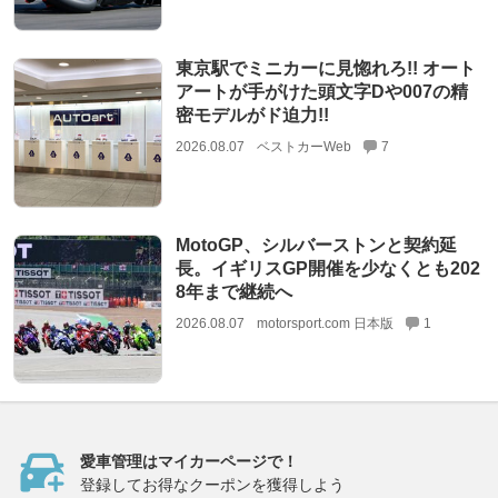
東京駅でミニカーに見惚れろ!! オート
アートが手がけた頭文字Dや007の精
密モデルがド迫力!!
2026.08.07
ベストカーWeb
7
MotoGP、シルバーストンと契約延
長。イギリスGP開催を少なくとも202
8年まで継続へ
2026.08.07
motorsport.com 日本版
1
愛車管理はマイカーページで！
登録してお得なクーポンを獲得しよう