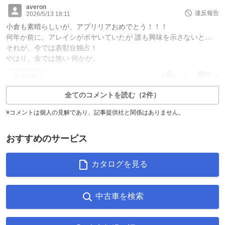
averon
違反報告
2026/5/13 18:11
小倉も素晴らしいが、アプリリアおめでとう！！！
何年か前に、アレイシがボヤいていたが 誰も興味を示さないと…
それが、今では表彰台独占！
やはり、金では無い 何かが。
16
4
返信1件
全てのコメントを読む（2件）
※コメントは個人の見解であり、記事提供社と関係はありません。
おすすめのサービス
カタログを見る
中古車を検索