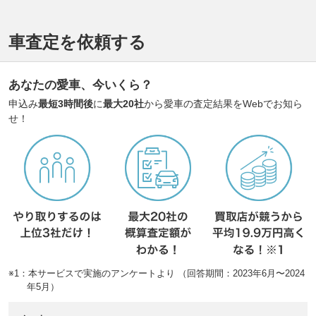
車査定を依頼する
あなたの愛車、今いくら？
申込み
最短3時間後
に
最大20社
から愛車の査定結果をWebでお知ら
せ！
※1：本サービスで実施のアンケートより （回答期間：2023年6月〜2024
年5月）