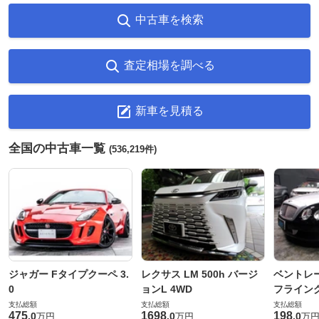
中古車を検索
査定相場を調べる
新車を見積る
全国の中古車一覧
(536,219件)
ジャガー Fタイプクーペ 3.
レクサス LM 500h バージ
ベントレ
0
ョンL 4WD
フライングス
支払総額
支払総額
支払総額
475
1698
198
.
0
.
0
.
0
万円
万円
万