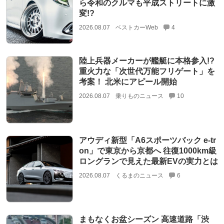
ら令和のクルマも平成ストリートに激
変!?
2026.08.07
ベストカーWeb
4
陸上兵器メーカーが艦艇に本格参入!?
重火力な「次世代万能フリゲート」を
考案！ 北米にアピール開始
2026.08.07
乗りものニュース
10
アウディ新型「A6スポーツバック e-tr
on」で東京から京都へ 往復1000km級
ロングランで見えた最新EVの実力とは
2026.08.07
くるまのニュース
6
まもなくお盆シーズン 高速道路「渋