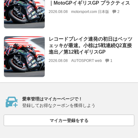
｜MotoGPイギリスGP プラクティス
2026.08.08
motorsport.com 日本版
2
レコードブレイク連発の初日はベッツ
ェッキが最速。小椋は5戦連続Q2直接
進出／第12戦イギリスGP
2026.08.08
AUTOSPORT web
1
愛車管理はマイカーページで！
登録してお得なクーポンを獲得しよう
マイカー登録をする