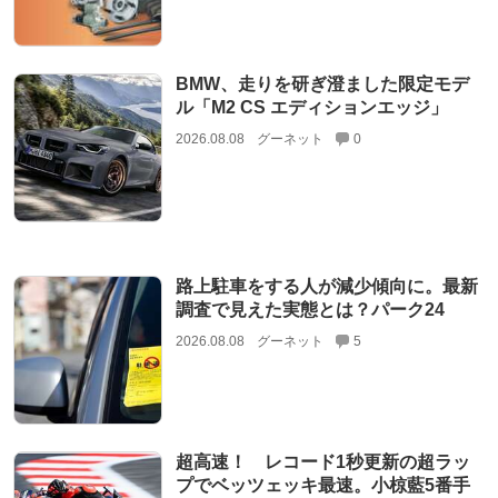
BMW、走りを研ぎ澄ました限定モデ
ル「M2 CS エディションエッジ」
2026.08.08
グーネット
0
路上駐車をする人が減少傾向に。最新
調査で見えた実態とは？パーク24
2026.08.08
グーネット
5
超高速！ レコード1秒更新の超ラッ
プでベッツェッキ最速。小椋藍5番手