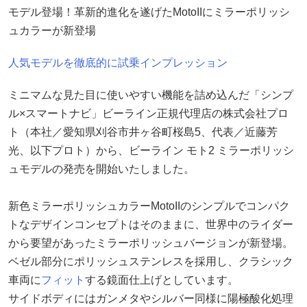
モデル登場！革新的進化を遂げたMotoIIにミラーポリッシ
ュカラーが新登場
人気モデルを徹底的に試乗インプレッション
ミニマムな見た目に使いやすい機能を詰め込んだ「シンプ
ル×スマートナビ」ビーライン正規代理店の株式会社プロ
ト（本社／愛知県刈谷市井ヶ谷町桜島5、代表／近藤芳
光、以下プロト）から、ビーライン モト2 ミラーポリッシ
ュモデルの発売を開始いたしました。
新色ミラーポリッシュカラーMotoIIのシンプルでコンパク
トなデザインコンセプトはそのままに、世界中のライダー
から要望があったミラーポリッシュバージョンが新登場。
ベゼル部分にポリッシュステンレスを採用し、クラシック
車両に
フィット
する鏡面仕上げとしています。
サイドボディにはガンメタやシルバー同様に陽極酸化処理