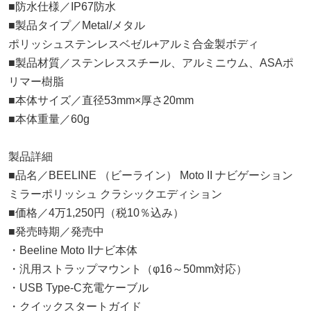
■防水仕様／IP67防水
■製品タイプ／Metal/メタル
ポリッシュステンレスベゼル+アルミ合金製ボディ
■製品材質／ステンレススチール、アルミニウム、ASAポ
リマー樹脂
■本体サイズ／直径53mm×厚さ20mm
■本体重量／60g
製品詳細
■品名／BEELINE （ビーライン） Moto II ナビゲーション
ミラーポリッシュ クラシックエディション
■価格／4万1,250円（税10％込み）
■発売時期／発売中
・Beeline Moto IIナビ本体
・汎用ストラップマウント（φ16～50mm対応）
・USB Type-C充電ケーブル
・クイックスタートガイド