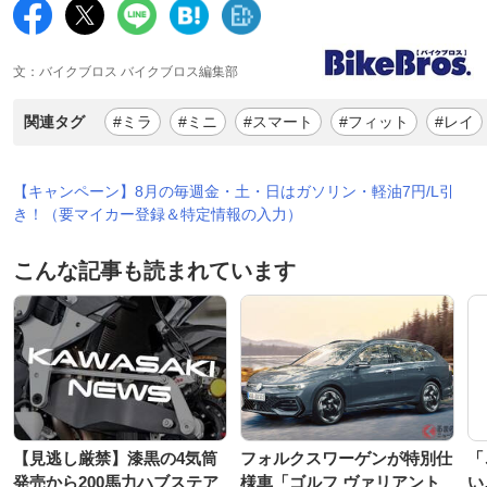
文：バイクブロス バイクブロス編集部
関連タグ
#ミラ
#ミニ
#スマート
#フィット
#レイ
【キャンペーン】8月の毎週金・土・日はガソリン・軽油7円/L引
き！（要マイカー登録＆特定情報の入力）
こんな記事も読まれています
【見逃し厳禁】漆黒の4気筒
フォルクスワーゲンが特別仕
「
発売から200馬力ハブステア
様車「ゴルフ ヴァリアント
い