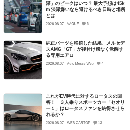
滞」のピークはいつ？ 最大予想は45k
m 渋滞嫌いなら避けるべき日時と場所
とは
2026.08.07
VAGUE
6
純正パーツを移植した結果。メルセデ
スAMG「GT」が後付け感なく覚醒す
る専用エアロ
2026.08.07
Auto Messe Web
4
これがEV時代に対するロータスの回
答！ ３人乗りスポーツカー「セオリ
ー１」はロータスファンを納得させら
れるか？
2026.08.07
WEB CARTOP
13