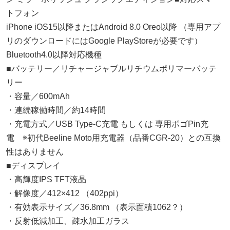
トフォン
iPhone iOS15以降またはAndroid 8.0 Oreo以降 （専用アプ
リのダウンロードにはGoogle PlayStoreが必要です）
Bluetooth4.0以降対応機種
■バッテリー／リチャージャブルリチウムポリマーバッテ
リー
・容量／600mAh
・連続稼働時間／約14時間
・充電方式／USB Type-C充電 もしくは 専用ポゴPin充
電 ※初代Beeline Moto用充電器（品番CGR-20）との互換
性はありません
■ディスプレイ
・高輝度IPS TFT液晶
・解像度／412×412 （402ppi）
・有効表示サイズ／36.8mm （表示面積1062？）
・反射低減加工、疎水加工ガラス