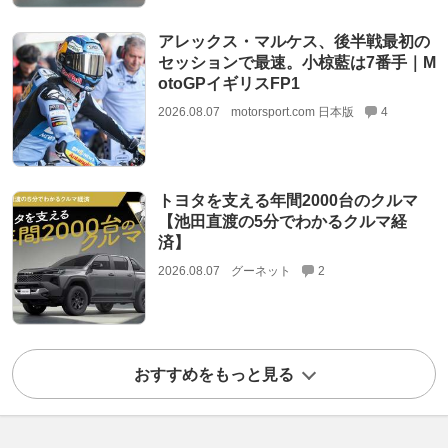
アレックス・マルケス、後半戦最初の
セッションで最速。小椋藍は7番手｜M
otoGPイギリスFP1
2026.08.07
motorsport.com 日本版
4
トヨタを支える年間2000台のクルマ
【池田直渡の5分でわかるクルマ経
済】
2026.08.07
グーネット
2
おすすめをもっと見る