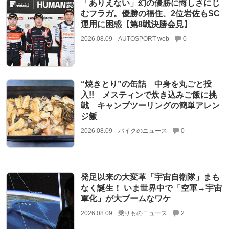
「ありえない」幻の優勝に悔しさにじ
むフラガ。優勝の福住、2位岩佐もSC
運用に困惑【第8戦決勝会見】
2026.08.09
AUTOSPORT web
0
“焼きとり”の缶詰 中身を丸ごと投
入!! メスティンで炊き込みご飯に挑
戦 キャンプツーリングの簡単アレン
ジ飯
2026.08.09
バイクのニュース
0
発足以来の大変革「宇宙自衛隊」まも
なく誕生！ いま世界中で「空軍→宇宙
軍化」が大ブームなワケ
2026.08.09
乗りものニュース
2