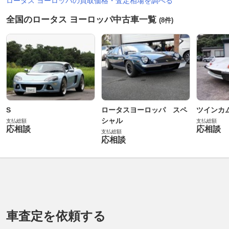
ロータス ヨーロッパの買取価格・査定相場を調べる
全国のロータス ヨーロッパ中古車一覧
(8件)
S
ロータスヨーロッパ スペ
ツインカ
シャル
支払総額
支払総額
応相談
応相談
支払総額
応相談
車査定を依頼する