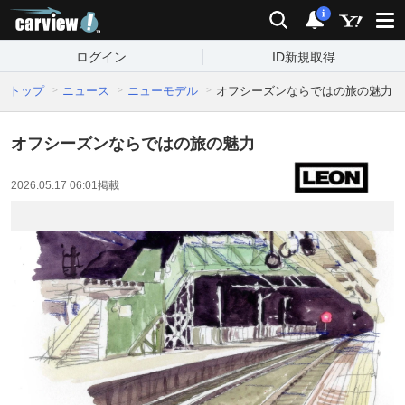
carview!
検索
通知
i
ログイン
ID新規取得
トップ
ニュース
ニューモデル
オフシーズンならではの旅の魅力
オフシーズンならではの旅の魅力
2026.05.17 06:01
掲載