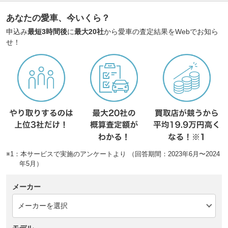
あなたの愛車、今いくら？
申込み
最短3時間後
に
最大20社
から愛車の査定結果をWebでお知ら
せ！
※1：本サービスで実施のアンケートより （回答期間：2023年6月〜2024
年5月）
メーカー