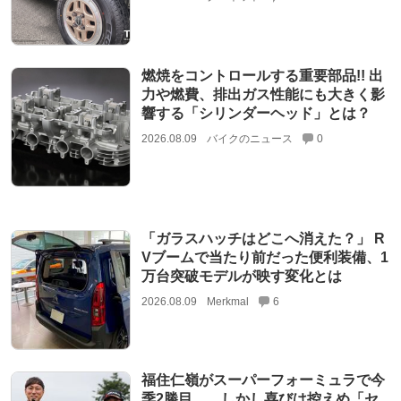
燃焼をコントロールする重要部品!! 出
力や燃費、排出ガス性能にも大きく影
響する「シリンダーヘッド」とは？
2026.08.09
バイクのニュース
0
「ガラスハッチはどこへ消えた？」 R
Vブームで当たり前だった便利装備、1
万台突破モデルが映す変化とは
2026.08.09
Merkmal
6
福住仁嶺がスーパーフォーミュラで今
季2勝目……しかし喜びは控えめ「セ