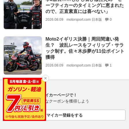
ーフティカーのタイミングに恵まれた
ので、正直素直には喜べない」
2026.08.09
motorsport.com 日本版
0
Moto2イギリス決勝｜周回間違い発
生？ 波乱レースをフィリップ・サラ
ック制す。佐々木歩夢が11位ポイント
獲得
2026.08.09
motorsport.com 日本版
1
愛車管理はマイカーページで！
登録してお得なクーポンを獲得しよう
マイカー登録をする