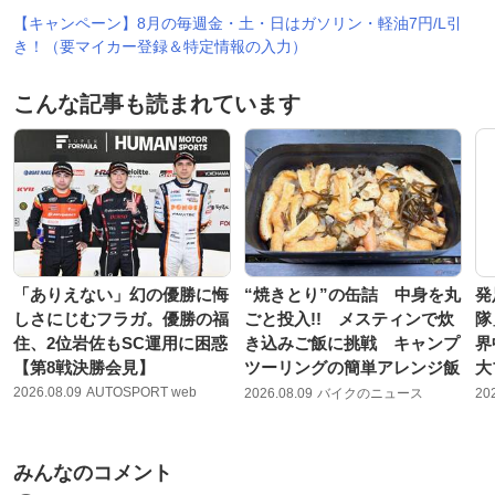
【キャンペーン】8月の毎週金・土・日はガソリン・軽油7円/L引
き！（要マイカー登録＆特定情報の入力）
こんな記事も読まれています
「ありえない」幻の優勝に悔
“焼きとり”の缶詰 中身を丸
発
しさにじむフラガ。優勝の福
ごと投入!! メスティンで炊
隊
住、2位岩佐もSC運用に困惑
き込みご飯に挑戦 キャンプ
界
【第8戦決勝会見】
ツーリングの簡単アレンジ飯
大
2026.08.09
AUTOSPORT web
2026.08.09
バイクのニュース
20
みんなのコメント