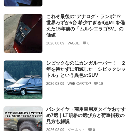
これぞ最後の“アナログ・ランボ”!?
世界わずか5台 希少すぎる6速MTを備
えた15年前の「ムルシエラゴSV」の
価値
2026.08.09
VAGUE
0
シビックなのにカンガルーバー！ ２
年を待たずに消滅した「シビックシャ
トル」という異色のSUV
2026.08.09
WEB CARTOP
16
バンタイヤ・商用車用夏タイヤおすす
め7選｜LT規格の選び方と荷重指数の
見方も解説
2026.08.09
グーネット
0