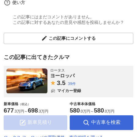
使い方
この記事にはまだコメントがありません。
この記事に対するあなたの意見や感想を投稿しませんか？
この記事にコメントする
この記事に出てきたクルマ
ロータス
ヨーロッパ
3.
5
39件
マイカー登録
新車価格
中古車本体価格
（税込）
677
698
580
580
.
3万円
～
.
3万円
.
0万円
～
.
0万円
新車見積り
中古車を検索