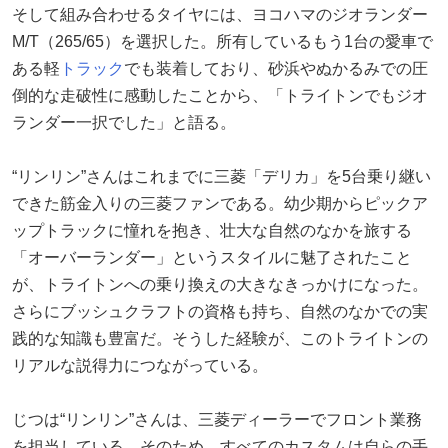
そして組み合わせるタイヤには、ヨコハマのジオランダー
M/T（265/65）を選択した。所有しているもう1台の愛車で
ある軽
トラック
でも装着しており、砂浜やぬかるみでの圧
倒的な走破性に感動したことから、「トライトンでもジオ
ランダー一択でした」と語る。
“リンリン”さんはこれまでに三菱「デリカ」を5台乗り継い
できた筋金入りの三菱ファンである。幼少期からピックア
ップトラックに憧れを抱き、壮大な自然のなかを旅する
「オーバーランダー」というスタイルに魅了されたこと
が、トライトンへの乗り換えの大きなきっかけになった。
さらにブッシュクラフトの資格も持ち、自然のなかでの実
践的な知識も豊富だ。そうした経験が、このトライトンの
リアルな説得力につながっている。
じつは“リンリン”さんは、三菱ディーラーでフロント業務
を担当している。そのため、すべてのカスタムは自らの手