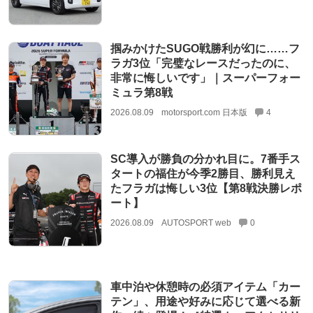
掴みかけたSUGO戦勝利が幻に……フ
ラガ3位「完璧なレースだったのに、
非常に悔しいです」｜スーパーフォー
ミュラ第8戦
2026.08.09
motorsport.com 日本版
4
SC導入が勝負の分かれ目に。7番手ス
タートの福住が今季2勝目、勝利見え
たフラガは悔しい3位【第8戦決勝レポ
ート】
2026.08.09
AUTOSPORT web
0
車中泊や休憩時の必須アイテム「カー
テン」、用途や好みに応じて選べる新