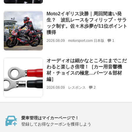
Moto2イギリス決勝｜周回間違い発
生？ 波乱レースをフィリップ・サラ
ック制す。佐々木歩夢が11位ポイント
獲得
2026.08.09
motorsport.com 日本版
1
オーディオは細かなところにまでこだ
わると楽しさ倍増！［カー用音響機
材・チョイスの極意…パーツ＆部材
編］
2026.08.09
レスポンス
2
愛車管理はマイカーページで！
登録してお得なクーポンを獲得しよう