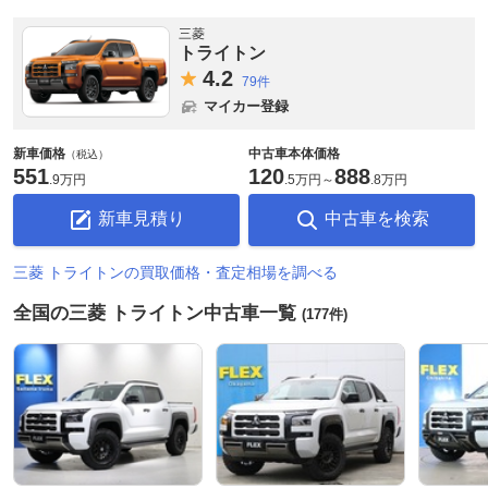
三菱
トライトン
4.
2
79件
マイカー登録
新車価格
中古車本体価格
（税込）
551
120
888
.
9万円
.
5万円
～
.
8万円
新車見積り
中古車を検索
三菱 トライトンの買取価格・査定相場を調べる
全国の三菱 トライトン中古車一覧
(177件)