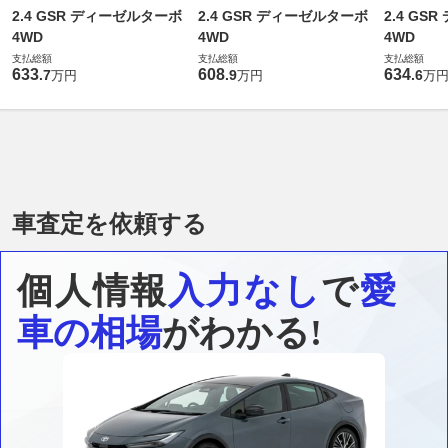
2.4 GSR ディーゼルターボ
2.4 GSR ディーゼルターボ
2.4 GS
4WD
4WD
4WD
支払総額
支払総額
支払総額
633
608
634
.
7
.
9
.
6
万円
万円
万
車査定を依頼する
個人情報
入力なし
で
愛
車の相場
がわかる!