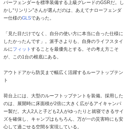
バーフェンダーを標準装備する上級グレードのGSRだ。し
かし“リンリン”さんが選んだのは、あえてナローフェンダ
ー仕様の
GLS
であった。
「見た目だけでなく、自分の使い方に本当に合った仕様に
したかったんです」。派手さよりも、自身のライフスタイ
ルに
フィット
することを最優先とする。その考え方こそ
が、この1台の根底にある。
アウトドアから防災まで幅広く活躍するルーフトップテン
ト
荷台上には、大型のルーフトップテントを装備。採用した
のは、展開時に床面積が2倍に大きく広がるアイキャンパ
ー製だ。大人2人と子ども2人がゆったりと就寝できるサイ
ズを確保し、キャンプはもちろん、万が一の災害時にも安
心して過ごせる空間を実現している。