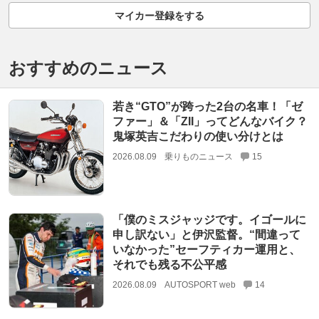
マイカー登録をする
おすすめのニュース
若き“GTO”が跨った2台の名車！「ゼ
ファー」＆「ZII」ってどんなバイク？
鬼塚英吉こだわりの使い分けとは
2026.08.09
乗りものニュース
15
「僕のミスジャッジです。イゴールに
申し訳ない」と伊沢監督。“間違って
いなかった”セーフティカー運用と、
それでも残る不公平感
2026.08.09
AUTOSPORT web
14