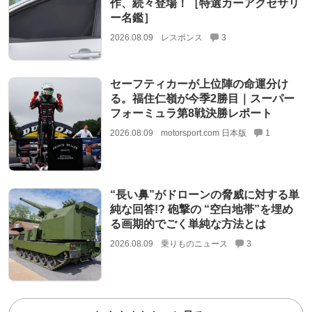
作、続々登場！［特選カーアクセサリ
ー名鑑］
2026.08.09
レスポンス
3
セーフティカーが上位陣の命運分け
る。福住仁嶺が今季2勝目｜スーパー
フォーミュラ第8戦決勝レポート
2026.08.09
motorsport.com 日本版
1
“長い鼻”がドローンの脅威に対する単
純な回答!? 砲撃の “空白地帯”を埋め
る画期的でごく単純な方法とは
2026.08.09
乗りものニュース
3