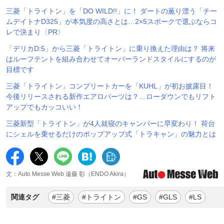
三菱「トライトン」を「DO WILD!!」に！ ダートの薫り漂う「チー
ムデイトナD325」が本気度の高さとは…2×5スポークで選ぶならコ
レで決まり〈PR〉
「デリカD:5」から三菱「トライトン」に乗り換えた理由は？ 将来
はルーフテントを組み合わせてオーバーランドスタイルにするのが
目標です
三菱「トライトン」コンプリートカーを「KUHL」が初お披露目！
今後リリースされる新作エアロパーツは？…ローダウンでもリフト
アップでもカッコいい！
三菱新型「トライトン」が4人就寝のキャンパーに早変わり！ 荷台
にシェルを乗せるだけのポップアップ式「トラキャン」の魅力とは
文：Auto Messe Web 遠藤 彰（ENDO Akira）
関連タグ
#三菱
#トライトン
#GS
#GLS
#LS