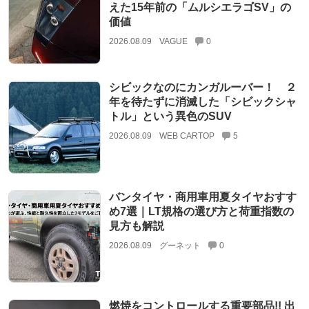
えた15年前の「ムルシエラゴSV」の
価値
2026.08.09
VAGUE
0
シビックなのにカンガルーバー！ ２
年を待たずに消滅した「シビックシャ
トル」という異色のSUV
2026.08.09
WEB CARTOP
5
バンタイヤ・商用車用夏タイヤおすす
め7選｜LT規格の選び方と荷重指数の
見方も解説
2026.08.09
グーネット
0
燃焼をコントロールする重要部品!! 出