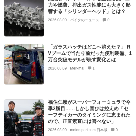
力や燃費、排出ガス性能にも大きく影
響する「シリンダーヘッド」とは？
2026.08.09
バイクのニュース
0
「ガラスハッチはどこへ消えた？」 R
Vブームで当たり前だった便利装備、1
万台突破モデルが映す変化とは
2026.08.09
Merkmal
1
福住仁嶺がスーパーフォーミュラで今
季2勝目……しかし喜びは控えめ「セ
ーフティカーのタイミングに恵まれた
ので、正直素直には喜べない」
2026.08.09
motorsport.com 日本版
0