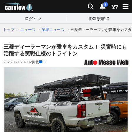
carview!
検索
通知
i
ログイン
ID新規取得
トップ
ニュース
業界ニュース
三菱ディーラーマンが愛車をカスタ
三菱ディーラーマンが愛車をカスタム！ 災害時にも
活躍する実戦仕様のトライトン
2026.05.16 07:32
掲載
3