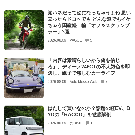
泥ハネだって絵になっちゃうよね 思い
立ったらドコへでも どんな道でもイケ
ちゃう国産軽二輪「オフ＆スクランブ
ラー」3選
2026.08.09
VAGUE
5
「内容は素晴らしいから俺を信じ
ろ」。ディーノ246GTの不人気色を即
決し、親子で慈しむカーライフ
2026.08.09
Auto Messe Web
7
はたして買いなのか？話題の軽EV、B
YDの「RACCO」を徹底解剖
2026.08.09
@DIME
1