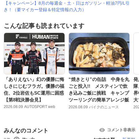
【キャンペーン】8月の毎週金・土・日はガソリン・軽油7円/L引
き！（要マイカー登録＆特定情報の入力）
こんな記事も読まれています
「ありえない」幻の優勝に悔
“焼きとり”の缶詰 中身を丸
発
しさにじむフラガ。優勝の福
ごと投入!! メスティンで炊
隊
住、2位岩佐もSC運用に困惑
き込みご飯に挑戦 キャンプ
界
【第8戦決勝会見】
ツーリングの簡単アレンジ飯
大
2026.08.09
AUTOSPORT web
2026.08.09
バイクのニュース
20
みんなのコメント
コメント非表示