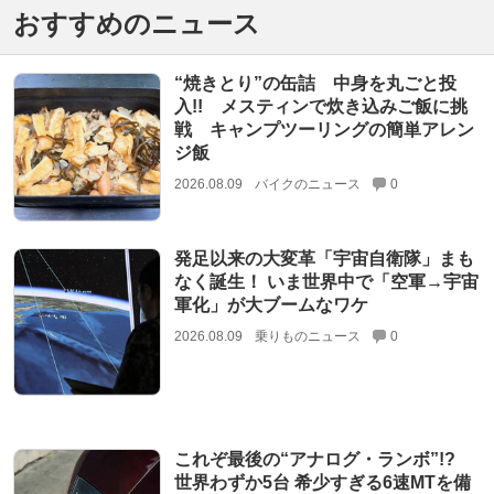
おすすめのニュース
“焼きとり”の缶詰 中身を丸ごと投
入!! メスティンで炊き込みご飯に挑
戦 キャンプツーリングの簡単アレン
ジ飯
2026.08.09
バイクのニュース
0
発足以来の大変革「宇宙自衛隊」まも
なく誕生！ いま世界中で「空軍→宇宙
軍化」が大ブームなワケ
2026.08.09
乗りものニュース
0
これぞ最後の“アナログ・ランボ”!?
世界わずか5台 希少すぎる6速MTを備