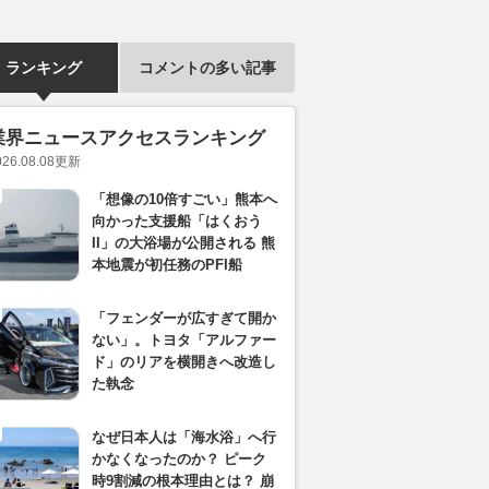
ランキング
コメントの多い記事
業界ニュースアクセスランキング
026.08.08
更新
「想像の10倍すごい」熊本へ
向かった支援船「はくおう
II」の大浴場が公開される 熊
本地震が初任務のPFI船
「フェンダーが広すぎて開か
ない」。トヨタ「アルファー
ド」のリアを横開きへ改造し
た執念
なぜ日本人は「海水浴」へ行
かなくなったのか？ ピーク
時9割減の根本理由とは？ 崩