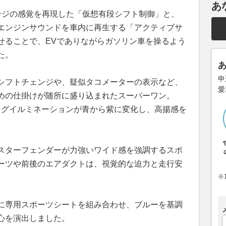
あ
ンジの感覚を再現した「仮想有段シフト制御」と、
エンジンサウンドを車内に再生する「アクティブサ
せることで、EVでありながらガソリン車を操るよう
た。
申
シフトチェンジや、疑似タコメーターの表示など、
愛
めの仕掛けが随所に盛り込まれたスーパーワン。
ロングイルミネーションが青から紫に変化し、高揚感を
スターフェンダーが力強いワイド感を強調するスポ
ーツや前後のエアダクトは、視覚的な迫力と走行安
※
に専用スポーツシートを組み合わせ、ブルーを基調
心を演出しました。