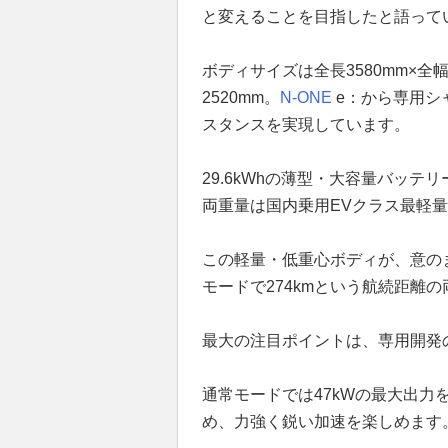
と変えることを目指したと語って
ボディサイズは全長3580mm×全幅
2520mm。
N-ONE
e：から専用シ
スタンスを実現しています。
29.6kWhの薄型・大容量バッ
両重量は国内乗用EVクラス最軽量級
この軽量・低重心ボディが、意の
モードで274kmという航続距離
最大の注目ポイントは、専用開発の
通常モードでは47kWの最大出力を、
め、力強く鋭い加速を楽しめます