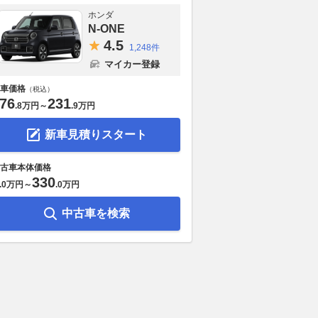
ホンダ
N-ONE
4.
5
1,248件
マイカー登録
車価格
（税込）
76
231
.
8万円
～
.
9万円
新車見積りスタート
古車本体価格
330
.
0万円
～
.
0万円
中古車を検索