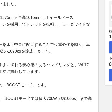
いました。
1575mm×全高1615mm、ホイールベース
ャシを採用してトレッドを拡幅し、ロー＆ワイドな
新
1
テリーを床下中央に配置することで低重心化を図り、車
の1090kgを達成しました。
中
0
ままに操れる安心感のあるハンドリングと、WLTC
の両立に貢献しています。
「BOOSTモード」です。
BOOSTモードでは最大70kW（約100ps）まで高
。