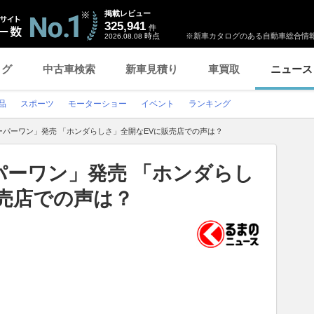
掲載レビュー
325,941
件
時点
※新車カタログのある自動車総合情報
2026.08.08
ログ
中古車検索
新車見積り
車買取
ニュース
品
スポーツ
モーターショー
イベント
ランキング
ーパーワン」発売 「ホンダらしさ」全開なEVに販売店での声は？
パーワン」発売 「ホンダらし
売店での声は？