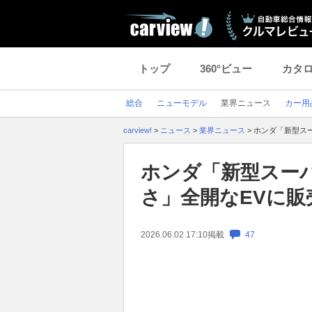
トップ
360°ビュー
カタ
総合
ニューモデル
業界ニュース
カー用
carview!
>
ニュース
>
業界ニュース
>
ホンダ「新型ス
ホンダ「新型スー
さ」全開なEVに販
2026.06.02 17:10
掲載
47