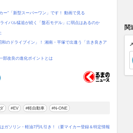
カー”「新型スーパーワン」です！ 動画で見る
？ ライバル猛追が続く「盤石モデル」に弱点はあるのか
関
た
昭和のドライブイン」！ 湘南・平塚で出逢う「古き良きア
 一部改良の進化ポイントとは
ダ
#EV
#軽自動車
#N-ONE
はガソリン・軽油7円/L引き！（要マイカー登録＆特定情報