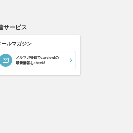
連サービス
メールマガジン
メルマガ登録でcarview!の
最新情報をcheck!