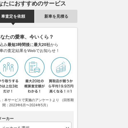
なたにおすすめのサービス
車査定を依頼
新車を見積る
あなたの愛車、今いくら？
込み
最短3時間後
に
最大20社
から
車の査定結果をWebでお知らせ！
1：本サービスで実施のアンケートより （回答期
間：2023年6月〜2024年5月）
メーカー