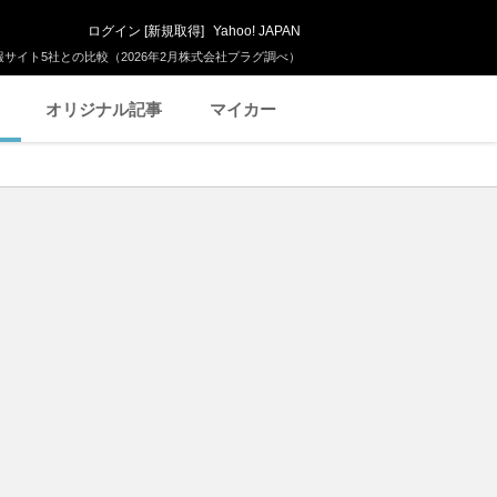
ログイン
[
新規取得
]
Yahoo! JAPAN
サイト5社との比較（2026年2月株式会社プラグ調べ）
オリジナル記事
マイカー