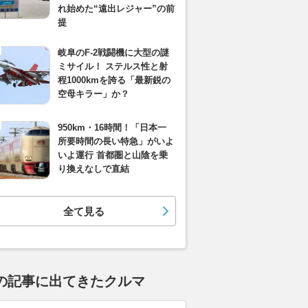
れ始めた“遠出レジャー”の前
提
岐阜のF-2戦闘機に大型の謎
ミサイル！ ステルス性と射
程1000kmを誇る「最新鋭の
空母キラー」か？
950km・16時間！「日本一
所要時間の長い特急」がいよ
いよ運行 首都圏と山陰を乗
り換えなしで直結
全て見る
の記事に出てきたクルマ