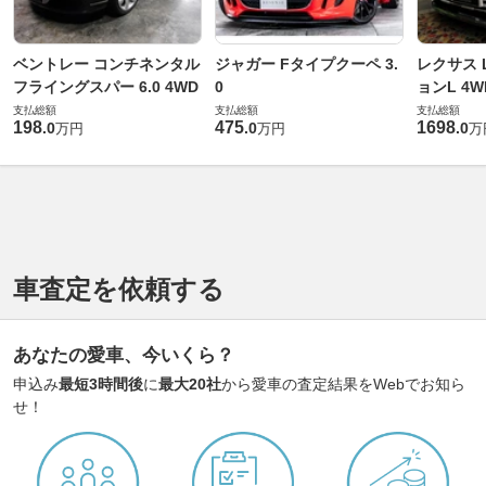
ベントレー コンチネンタル
ジャガー Fタイプクーペ 3.
レクサス L
フライングスパー 6.0 4WD
0
ョンL 4W
支払総額
支払総額
支払総額
198
475
1698
.
0
.
0
.
0
万円
万円
万
車査定を依頼する
あなたの愛車、今いくら？
申込み
最短3時間後
に
最大20社
から愛車の査定結果をWebでお知ら
せ！