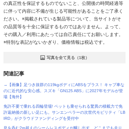
の真正性を保証するものでないこと、公開後の時間経過等
に伴って内容に不備が生じる可能性があることをご了承く
ださい。※掲載されている製品等について、当サイトがそ
の品質等を十全に保証するものではありません。よって、
その購入／利用にあたっては自己責任にてお願いします。
※特別な表記がないかぎり、価格情報は税込です。
写真を全て見る（1枚）
関連記事
→【画像】足つき抜群の119kgボディにABSをプラス！ キャブ車な
のに近代的な安心感。スズキ「GN125 ABS」に2027年モデルが登
場【海外】
免許不要で乗れる四輪登場! ペットも乗せられる驚異の積載力で免
許返納後の新しい足にも。サンエンペラーの次世代モビリティ「LB
IRD」がクラウドファンディングを受付中
息を呑む2m超えのシームレスボディが醸し出す、どこまでも走り