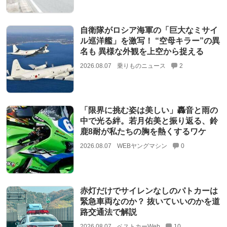
自衛隊がロシア海軍の「巨大なミサイ
ル巡洋艦」を激写！ “空母キラー”の異
名も 異様な外観を上空から捉える
2026.08.07
乗りものニュース
2
「限界に挑む姿は美しい」轟音と雨の
中で光る絆。若月佑美と振り返る、鈴
鹿8耐が私たちの胸を熱くするワケ
2026.08.07
WEBヤングマシン
0
赤灯だけでサイレンなしのパトカーは
緊急車両なのか？ 抜いていいのかを道
路交通法で解説
2026.08.07
ベストカーWeb
10