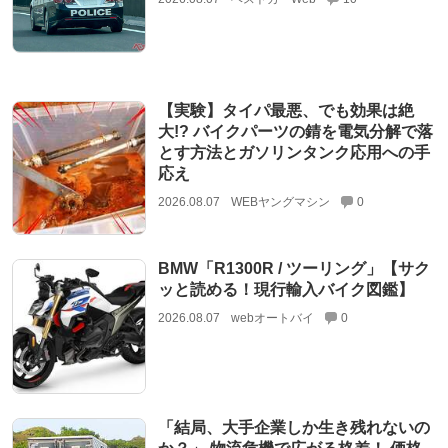
【実験】タイパ最悪、でも効果は絶
大!? バイクパーツの錆を電気分解で落
とす方法とガソリンタンク応用への手
応え
2026.08.07
WEBヤングマシン
0
BMW「R1300R / ツーリング」【サク
ッと読める！現行輸入バイク図鑑】
2026.08.07
webオートバイ
0
「結局、大手企業しか生き残れないの