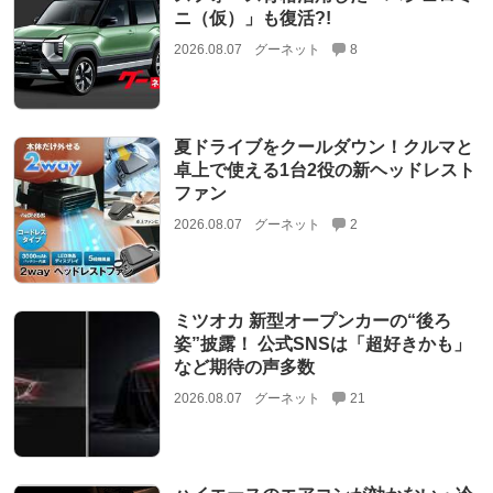
ニ（仮）」も復活?!
2026.08.07
グーネット
8
夏ドライブをクールダウン！クルマと
卓上で使える1台2役の新ヘッドレスト
ファン
2026.08.07
グーネット
2
ミツオカ 新型オープンカーの“後ろ
姿”披露！ 公式SNSは「超好きかも」
など期待の声多数
2026.08.07
グーネット
21