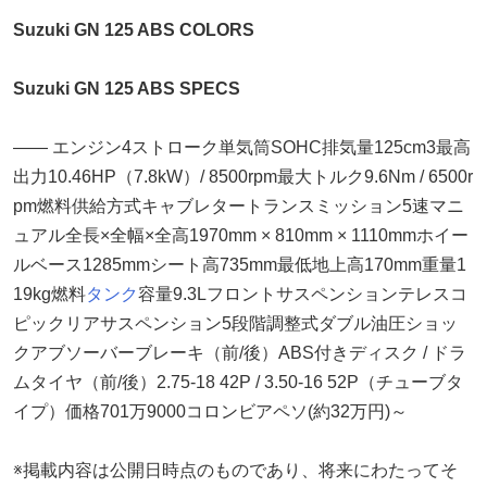
Suzuki GN 125 ABS COLORS
Suzuki GN 125 ABS SPECS
―― エンジン4ストローク単気筒SOHC排気量125cm3最高
出力10.46HP（7.8kW）/ 8500rpm最大トルク9.6Nm / 6500r
pm燃料供給方式キャブレタートランスミッション5速マニ
ュアル全長×全幅×全高1970mm × 810mm × 1110mmホイー
ルベース1285mmシート高735mm最低地上高170mm重量1
19kg燃料
タンク
容量9.3Lフロントサスペンションテレスコ
ピックリアサスペンション5段階調整式ダブル油圧ショッ
クアブソーバーブレーキ（前/後）ABS付きディスク / ドラ
ムタイヤ（前/後）2.75-18 42P / 3.50-16 52P（チューブタ
イプ）価格701万9000コロンビアペソ(約32万円)～
※掲載内容は公開日時点のものであり、将来にわたってそ