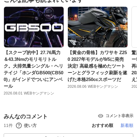
【スクープ的中】27.76馬力
【黄金の骨格】カワサキ Z25
驚
＆43.3Nmのモリモリトル
0 2027年モデルが9/5に発売
ー
ク。大排気量シングル・ヘリ
決定! 高級感を極めたツート
再
テイジ「ホンダGB500(CB50
ーンとグラフィック刷新を遂
2
0)」がインドでついにアンベ
げた本格250ccスポーツだ
え
ール
2026.08.06
WEBヤングマシン
20
2026.08.01
WEBヤングマシン
みんなのコメント
コメント非表示
11件
使い方
おすすめ順
新着順