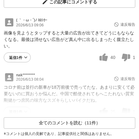
この記事にコメントする
( ｀・ω・´)ﾉ ﾖﾛｼｸｰ
違反報告
2026/6/13 09:06
画像を見ようとタップすると大量の広告が出てきてどうにもならな
くなる。最後は消せない広告がど真ん中に出るしまったく腹立たし
い。
40
1
返信1件
nak********
違反報告
2026/6/13 08:04
コロナ前は並行の新車が18万前後で売ってたな。あまりに安くて必
要ないのに買おうか悩んだ。中国で酷使されてもへこたれない質実
剛健かつ庶民の味方なスズキらしいバイクだね。
25
1
返信1件
全てのコメントを読む（11件）
※コメントは個人の見解であり、記事提供社と関係はありません。