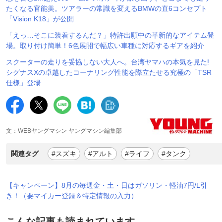
たくなる官能美。ツアラーの常識を変えるBMWの直6コンセプト
「Vision K18」が公開
「えっ…そこに装着するんだ？」特許出願中の革新的なアイテム登
場。取り付け簡単！6色展開で幅広い車種に対応するギアを紹介
スクーターの走りを妥協しない大人へ。台湾ヤマハの本気を見た!
シグナスXの卓越したコーナリング性能を際立たせる究極の「TSR
仕様」登場
文：WEBヤングマシン ヤングマシン編集部
関連タグ
#スズキ
#アルト
#ライフ
#タンク
【キャンペーン】8月の毎週金・土・日はガソリン・軽油7円/L引
き！（要マイカー登録＆特定情報の入力）
こんな記事も読まれています