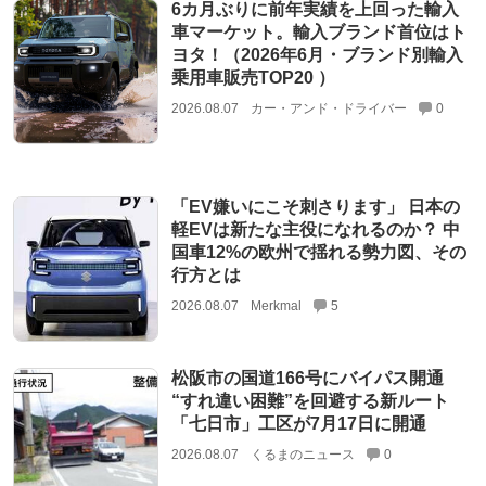
6カ月ぶりに前年実績を上回った輸入
車マーケット。輸入ブランド首位はト
ヨタ！（2026年6月・ブランド別輸入
乗用車販売TOP20 ）
2026.08.07
カー・アンド・ドライバー
0
「EV嫌いにこそ刺さります」 日本の
軽EVは新たな主役になれるのか？ 中
国車12%の欧州で揺れる勢力図、その
行方とは
2026.08.07
Merkmal
5
松阪市の国道166号にバイパス開通
“すれ違い困難”を回避する新ルート
「七日市」工区が7月17日に開通
2026.08.07
くるまのニュース
0