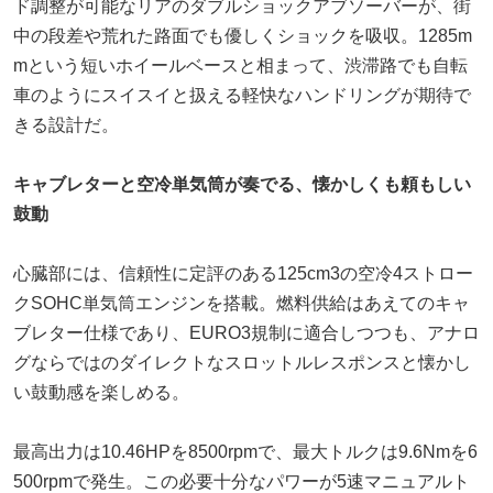
ド調整が可能なリアのダブルショックアブソーバーが、街
中の段差や荒れた路面でも優しくショックを吸収。1285m
mという短いホイールベースと相まって、渋滞路でも自転
車のようにスイスイと扱える軽快なハンドリングが期待で
きる設計だ。
キャブレターと空冷単気筒が奏でる、懐かしくも頼もしい
鼓動
心臓部には、信頼性に定評のある125cm3の空冷4ストロー
クSOHC単気筒エンジンを搭載。燃料供給はあえてのキャ
ブレター仕様であり、EURO3規制に適合しつつも、アナロ
グならではのダイレクトなスロットルレスポンスと懐かし
い鼓動感を楽しめる。
最高出力は10.46HPを8500rpmで、最大トルクは9.6Nmを6
500rpmで発生。この必要十分なパワーが5速マニュアルト