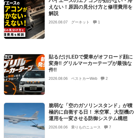
ハイエースのエアコンが効かない・冷
えない！原因の見分け方と修理費用を
解説
2026.08.07
グーネット
1
貼るだけLEDで愛車がオフロード顔に
変身!! グリルマーカーテープが最強な
件!!
2026.08.06
ベストカーWeb
2
脆弱な「空のガソリンスタンド」が積
極的に自衛する日！ 米空軍、大型機の
運用を一変させる防御システム構想
2026.08.06
乗りものニュース
7