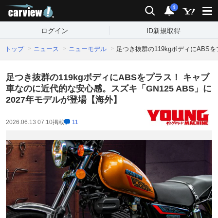
carview!
検索
通知
i
ログイン
ID新規取得
トップ
ニュース
ニューモデル
足つき抜群の119kgボディにABS
足つき抜群の119kgボディにABSをプラス！ キャブ
車なのに近代的な安心感。スズキ「GN125 ABS」に
2027年モデルが登場【海外】
2026.06.13 07:10
掲載
11