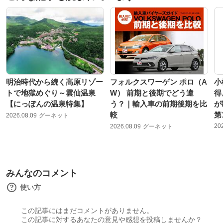
明治時代から続く高原リゾー
フォルクスワーゲン ポロ（A
小
トで地獄めぐり～雲仙温泉
W） 前期と後期でどう違
得
【にっぽんの温泉特集】
う？｜輸入車の前期後期を比
が
較
第
2026.08.09
グーネット
20
2026.08.09
グーネット
みんなのコメント
使い方
この記事にはまだコメントがありません。
この記事に対するあなたの意見や感想を投稿しませんか？