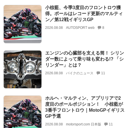
小椋藍、今季3度目のフロントロウ獲
得。ポールはレコード更新のマルティ
ン／第12戦イギリスGP
2026.08.08
AUTOSPORT web
8
エンジンの心臓部を支える筒！ シリン
ダー数によって乗り味も変わる!? 「シ
リンダー」とは？
2026.08.08
バイクのニュース
11
ホルヘ・マルティン、アプリリアで2
度目のポールポジション！ 小椋藍が
3番手フロントロウ｜MotoGPイギリス
GP予選
2026.08.08
motorsport.com 日本版
11