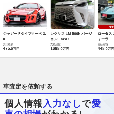
ジャガー Fタイプクーペ 3.
レクサス LM 500h バージ
ロータス 
0
ョンL 4WD
ォーラ
支払総額
支払総額
支払総額
475
1698
448
.
0
.
0
.
0
万円
万円
万
車査定を依頼する
個人情報
入力なし
で
愛