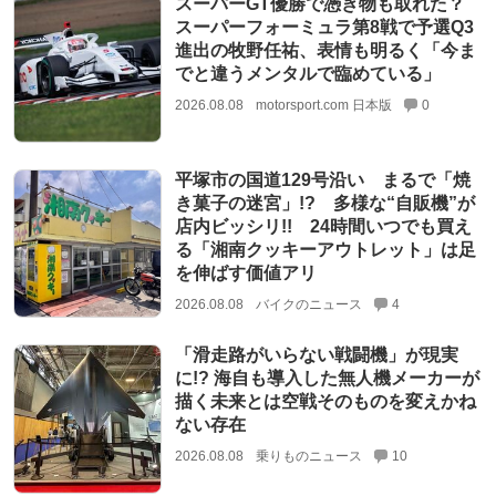
スーパーGT優勝で憑き物も取れた？
スーパーフォーミュラ第8戦で予選Q3
進出の牧野任祐、表情も明るく「今ま
でと違うメンタルで臨めている」
2026.08.08
motorsport.com 日本版
0
平塚市の国道129号沿い まるで「焼
き菓子の迷宮」!? 多様な“自販機”が
店内ビッシリ!! 24時間いつでも買え
る「湘南クッキーアウトレット」は足
を伸ばす価値アリ
2026.08.08
バイクのニュース
4
「滑走路がいらない戦闘機」が現実
に!? 海自も導入した無人機メーカーが
描く未来とは空戦そのものを変えかね
ない存在
2026.08.08
乗りものニュース
10