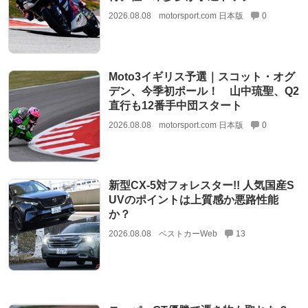
2026.08.08
motorsport.com 日本版
0
Moto3イギリス予選｜スコット・オグ
デン、今季初ポール！ 山中琉聖、Q2
直行も12番手中団スタート
2026.08.08
motorsport.com 日本版
0
新型CX-5対フォレスター!! 人気国産S
UVのポイントは上質感か悪路性能
か？
2026.08.08
ベストカーWeb
13