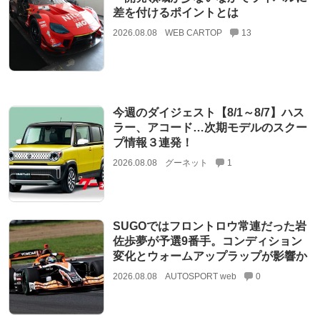
差を付けるポイントとは
2026.08.08
WEB CARTOP
13
今週のダイジェスト【8/1～8/7】ハス
ラー、アコード…次期モデルのスクー
プ情報３連発！
2026.08.08
グーネット
1
SUGOではフロントロウ常連だった岩
佐歩夢が予選9番手。コンディション
変化とウォームアップラップが影響か
2026.08.08
AUTOSPORT web
0