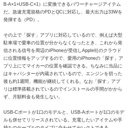
B-A×1+USB-C×1）に変換できるパワーチャージアイテム
だ。急速充電規格のPDとQCに対応し、最大出力は33Wを
発揮する（PD）。
その上で「探す」アプリに対応しているので、例えば大型
駐車場で愛車の位置が分からなくなったとき、これから発
信される信号を周辺のiPhoneが受信しApple社のクラウド
に位置情報をアップするので、愛用のiPhoneの「探す」ア
プリ上にてマイカーの位置を確認できる。ちなみに当品に
はキャパシターが内蔵されているので、エンジンを切った
後も約1週間、機能が継続してくれる。なお「探す」アプ
リは標準搭載されているのでインストールの手間がかから
ず、月額料金も発生しない。
USB-Cポートが1口のモデルと、USB-Aポートが1口のモデ
ルも併せてリリースされている。充電したいアイテムや手
持ちのケーブルのタイプに合わせてセレクトできる。