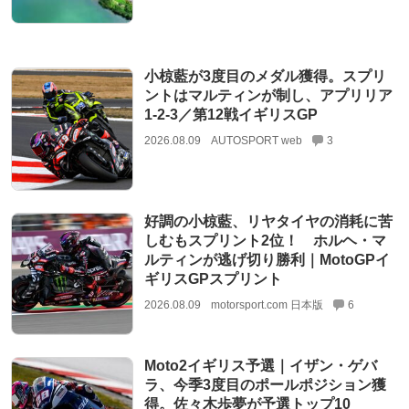
小椋藍が3度目のメダル獲得。スプリ
ントはマルティンが制し、アプリリア
1-2-3／第12戦イギリスGP
2026.08.09
AUTOSPORT web
3
好調の小椋藍、リヤタイヤの消耗に苦
しむもスプリント2位！ ホルヘ・マ
ルティンが逃げ切り勝利｜MotoGPイ
ギリスGPスプリント
2026.08.09
motorsport.com 日本版
6
Moto2イギリス予選｜イザン・ゲバ
ラ、今季3度目のポールポジション獲
得。佐々木歩夢が予選トップ10