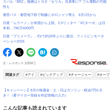
スバル『BRZ』後継はトヨタ『セリカ』兄弟車に!? フル電動の可能
性も
都営バス・都営地下鉄で制服にポロシャツ導入 6月1日から
日産『ムラーノ』が米国から上陸、2.0リッター「VCターボ」は日
本初…796万4000円
日産『プリメーラ』、EVで約20年ぶりに復活…フィリピンモータ
ーショー2026
文：レスポンス 太田祥三
関連タグ
#アイ
#ピックアップ
#チャージャー
#オープ
【キャンペーン】8月の毎週金・土・日はガソリン・軽油7円/L引
き！（要マイカー登録＆特定情報の入力）
こんな記事も読まれています