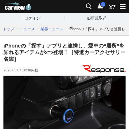
carview!
検索
通知
i
ログイン
ID新規取得
トップ
ニュース
業界ニュース
iPhoneの「探す」アプリと連携
iPhoneの「探す」アプリと連携し、愛車の“居所”を
知れるアイテムが2つ登場！［特選カーアクセサリー
名鑑］
2026.06.07 18:38
掲載