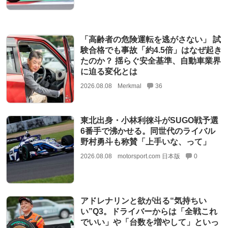
「高齢者の危険運転を逃がさない」 試
験合格でも事故「約4.5倍」はなぜ起き
たのか？ 揺らぐ安全基準、自動車業界
に迫る変化とは
2026.08.08
Merkmal
36
東北出身・小林利徠斗がSUGO戦予選
6番手で沸かせる。同世代のライバル
野村勇斗も称賛「上手いな、って」
2026.08.08
motorsport.com 日本版
0
アドレナリンと欲が出る“気持ちい
い”Q3。ドライバーからは「全戦これ
でいい」や「台数を増やして」といっ