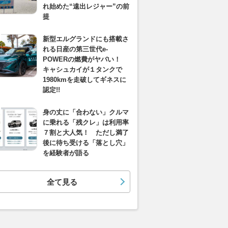
れ始めた“遠出レジャー”の前
提
新型エルグランドにも搭載さ
れる日産の第三世代e-
POWERの燃費がヤバい！
キャシュカイが１タンクで
1980kmを走破してギネスに
認定!!
身の丈に「合わない」クルマ
に乗れる「残クレ」は利用率
７割と大人気！ ただし満了
後に待ち受ける「落とし穴」
を経験者が語る
全て見る