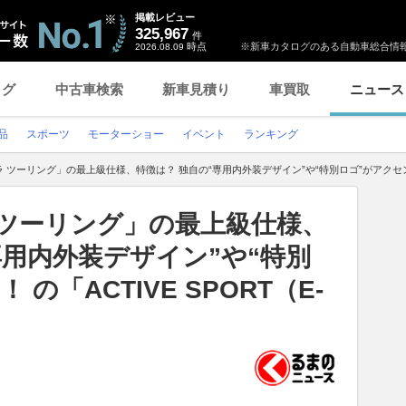
掲載レビュー
325,967
件
時点
※新車カタログのある自動車総合情報
2026.08.09
ログ
中古車検索
新車見積り
車買取
ニュース
品
スポーツ
モーターショー
イベント
ランキング
 ツーリング」の最上級仕様、特徴は？ 独自の“専用内外装デザイン”や“特別ロゴ”がアクセント！ 
 ツーリング」の最上級仕様、
専用内外装デザイン”や“特別
の「ACTIVE SPORT（E-