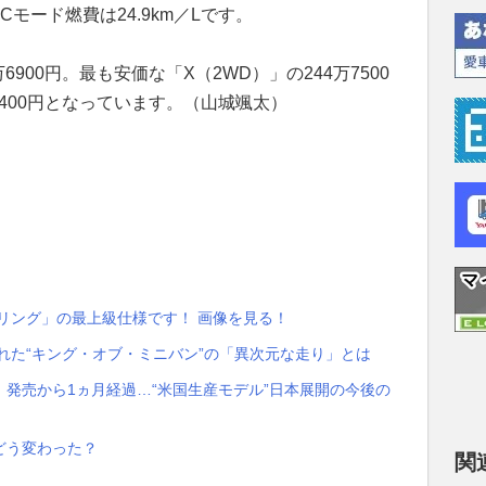
TCモード燃費は24.9km／Lです。
900円。最も安価な「X（2WD）」の244万7500
9400円となっています。（山城颯太）
リング」の最上級仕様です！ 画像を見る！
れた“キング・オブ・ミニバン”の「異次元な走り」とは
発売から1ヵ月経過…“米国生産モデル”日本展開の今後の
どう変わった？
関