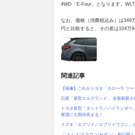
4WD「E-Four」となります。WL
なお、価格（消費税込み）は349万6
円と比較すると、その差は104万
関連記事
【画像】これがトヨタ「カローラ ツー
日産「新型エルグランド」 全面刷新さ
トヨタ新型「タンドラ／ハイランダー」
展望にも期待高まる！
スズキ「エブリイ／エブリイワゴン」
「“トムス”クラウン“セダン”」初公開！