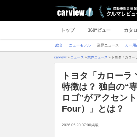
トップ
360°ビュー
カタ
総合
ニューモデル
業界ニュース
カー用
carview!
>
ニュース
>
業界ニュース
>
トヨタ「カローラ
トヨタ「カローラ
特徴は？ 独自の“
ロゴ”がアクセント！ 
Four）」とは？
2026.05.20 07:00
掲載