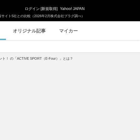
ログイン
[
新規取得
]
Yahoo! JAPAN
サイト5社との比較（2026年2月株式会社プラグ調べ）
オリジナル記事
マイカー
の「ACTIVE SPORT（E-Four）」とは？