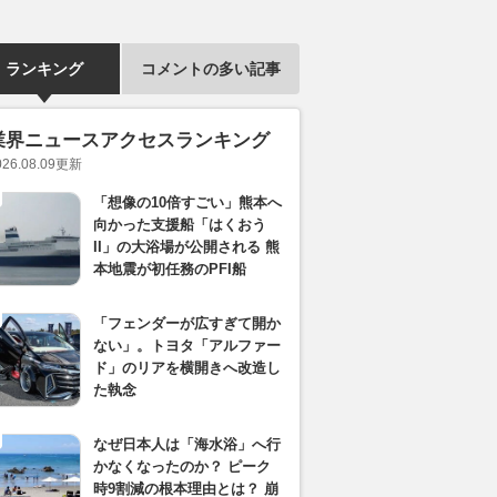
ランキング
コメントの多い記事
業界ニュースアクセスランキング
026.08.09
更新
「想像の10倍すごい」熊本へ
向かった支援船「はくおう
II」の大浴場が公開される 熊
本地震が初任務のPFI船
「フェンダーが広すぎて開か
ない」。トヨタ「アルファー
ド」のリアを横開きへ改造し
た執念
なぜ日本人は「海水浴」へ行
かなくなったのか？ ピーク
時9割減の根本理由とは？ 崩