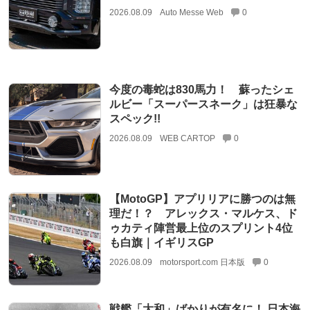
2026.08.09
Auto Messe Web
0
今度の毒蛇は830馬力！ 蘇ったシェ
ルビー「スーパースネーク」は狂暴な
スペック!!
2026.08.09
WEB CARTOP
0
【MotoGP】アプリリアに勝つのは無
理だ！？ アレックス・マルケス、ド
ゥカティ陣営最上位のスプリント4位
も白旗｜イギリスGP
2026.08.09
motorsport.com 日本版
0
戦艦「大和」ばかりが有名に！ 日本海