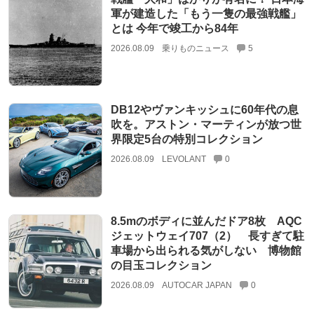
軍が建造した「もう一隻の最強戦艦」
とは 今年で竣工から84年
2026.08.09
乗りものニュース
5
DB12やヴァンキッシュに60年代の息
吹を。アストン・マーティンが放つ世
界限定5台の特別コレクション
2026.08.09
LEVOLANT
0
8.5mのボディに並んだドア8枚 AQC
ジェットウェイ707（2） 長すぎて駐
車場から出られる気がしない 博物館
の目玉コレクション
2026.08.09
AUTOCAR JAPAN
0