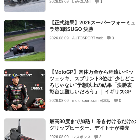
2026.08.09
LEVOLANT
1
【正式結果】2026スーパーフォーミュ
ラ第8戦SUGO 決勝
2026.08.09
AUTOSPORT web
3
【MotoGP】肉体万全から程遠いベッ
ツェッキ、スプリント3位は”少しどこ
ろじゃない”予想以上の結果「決勝表
彰台は難しいだろう」｜イギリスGP
2026.08.09
motorsport.com 日本版
0
最高80度まで加熱！ 巻き付けるだけの
グリップヒーター、デイトナが発売
2026.08.09
レスポンス
8