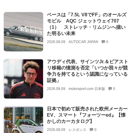
ベースは「7.5L V8でFF」のオールズ
モビル AQC ジェットウェイ707
（1） ストレッチ・リムジンへ描い
た明るい未来
2026.08.09
AUTOCAR JAPAN
0
アウディ代表、サインツJr.＆ピアスト
リ移籍の憶測を否定「いつか我々が競
争力を持てるという認識になっている
証拠」
2026.08.09
motorsport.com 日本版
0
日本で初めて販売された欧州メーカー
EV、スマート『フォーツーed』【懐
かしのカーカタログ】
2026.08.09
レスポンス
0