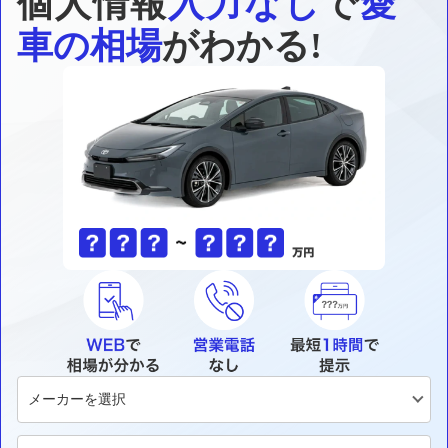
個人情報
入力なし
で
愛
車の相場
がわかる!