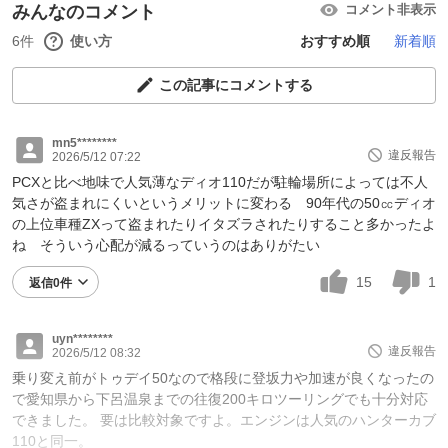
みんなのコメント
コメント非表示
6件
使い方
おすすめ順
新着順
この記事にコメントする
mn5********
違反報告
2026/5/12 07:22
PCXと比べ地味で人気薄なディオ110だが駐輪場所によっては不人
気さが盗まれにくいというメリットに変わる 90年代の50㏄ディオ
の上位車種ZXって盗まれたりイタズラされたりすること多かったよ
ね そういう心配が減るっていうのはありがたい
15
1
返信0件
uyn********
違反報告
2026/5/12 08:32
乗り変え前がトゥデイ50なので格段に登坂力や加速が良くなったの
で愛知県から下呂温泉までの往復200キロツーリングでも十分対応
できました。 要は比較対象ですよ。エンジンは人気のハンターカブ
110と同一。