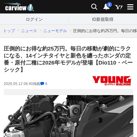
carview!
検索
通知
i
ログイン
ID新規取得
トップ
ニュース
ニューモデル
圧倒的にお得な約25万円。毎日の移
圧倒的にお得な約25万円。毎日の移動が劇的にラク
になる、14インチタイヤと新色を纏ったホンダの定
番・原付二種に2026年モデルが登場【Dio110・ベー
シック】
2026.05.12 06:40
掲載
6