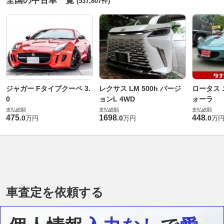
全国の中古車一覧
(537,807件)
ジャガー Fタイプクーペ 3.
レクサス LM 500h バージ
ロータス 
0
ョンL 4WD
ォーラ
支払総額
支払総額
支払総額
475
1698
448
.
0
.
0
.
0
万円
万円
万
車査定を依頼する