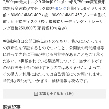
7,500rpm最大トルク9.0Nm[0.92kgf・m]/ 5,750rpm変速機形
式無段変速式(Vマチック)燃料
タンク
容量4.9 Lタイヤサイズ
前：80/90-14M/C 40P / 後：90/90-14M/C 46Pブレーキ形式
前：油圧式ディスク / 後：機械式リーディング・トレーリ
ング価格250,800円(消費税10％込み)
※掲載内容は公開日時点のものであり、将来にわたってそ
の真正性を保証するものでないこと、公開後の時間経過等
に伴って内容に不備が生じる可能性があることをご了承く
ださい。※掲載されている製品等について、当サイトがそ
の品質等を十全に保証するものではありません。よって、
その購入／利用にあたっては自己責任にてお願いします。
※特別な表記がないかぎり、価格情報は税込です。
写真を全て見る（1枚）
関連記事