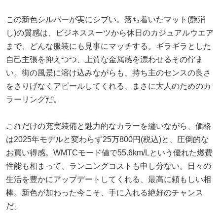
この新色シルバーが実にシブい。落ち着いたマット(艶消
し)の質感は、ビジネススーツから休日のカジュアルウエア
まで、どんな服装にも見事にマッチする。ギラギラとした
自己主張を抑えつつ、上質な金属感を漂わせるその佇ま
い。街の風景に溶け込みながらも、持ち主のセンスの良さ
をさりげなくアピールしてくれる、まさに大人のためのカ
ラーリングだ。
これだけの充実装備と魅力的なカラーを纏いながら、価格
は2025年モデルと変わらず25万800円(税込)と、圧倒的な
お買い得感。WMTCモード値で55.6km/Lという優れた燃費
性能も相まって、ランニングコストも申し分ない。日々の
生活を豊かにアップデートしてくれる、最高に頼もしい相
棒。新色が加わった今こそ、手に入れる絶好のチャンス
だ。