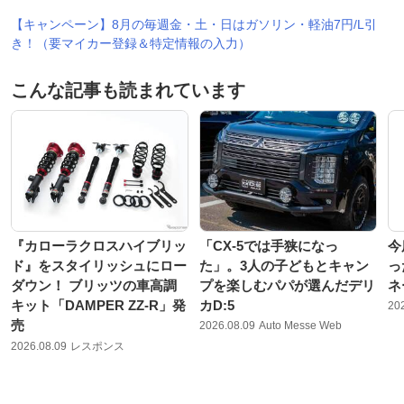
【キャンペーン】8月の毎週金・土・日はガソリン・軽油7円/L引
き！（要マイカー登録＆特定情報の入力）
こんな記事も読まれています
『カローラクロスハイブリッ
「CX-5では手狭になっ
今
ド』をスタイリッシュにロー
た」。3人の子どもとキャン
っ
ダウン！ ブリッツの車高調
プを楽しむパパが選んだデリ
ネ
キット「DAMPER ZZ-R」発
カD:5
20
売
2026.08.09
Auto Messe Web
2026.08.09
レスポンス