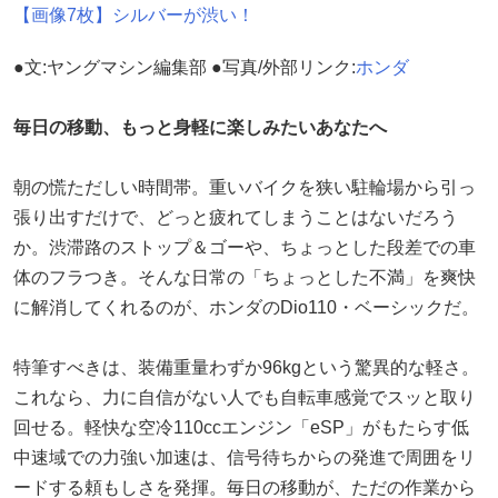
【画像7枚】シルバーが渋い！
●文:ヤングマシン編集部 ●写真/外部リンク:
ホンダ
毎日の移動、もっと身軽に楽しみたいあなたへ
朝の慌ただしい時間帯。重いバイクを狭い駐輪場から引っ
張り出すだけで、どっと疲れてしまうことはないだろう
か。渋滞路のストップ＆ゴーや、ちょっとした段差での車
体のフラつき。そんな日常の「ちょっとした不満」を爽快
に解消してくれるのが、ホンダのDio110・ベーシックだ。
特筆すべきは、装備重量わずか96kgという驚異的な軽さ。
これなら、力に自信がない人でも自転車感覚でスッと取り
回せる。軽快な空冷110ccエンジン「eSP」がもたらす低
中速域での力強い加速は、信号待ちからの発進で周囲をリ
ードする頼もしさを発揮。毎日の移動が、ただの作業から