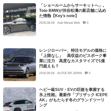
「ショールームからサーキットへ」。
Toto BMWが渋谷松濤の新店舗に込め
た情熱【Key’s note】
2026.08.09
Auto Messe Web
0
レンジローバー、特注モデルの価格に
「上限なし」 高収益のビスポーク事
業に注力 高度なカスタマイズで1億
円超えも？
2026.08.09
AUTOCAR JAPAN
0
ヘビー級SUV・EVの巨躯を掌握する
氷上性能。最新作「ブリザック ICEPE
AK」がもたらす冬のグランドツーリ
ング