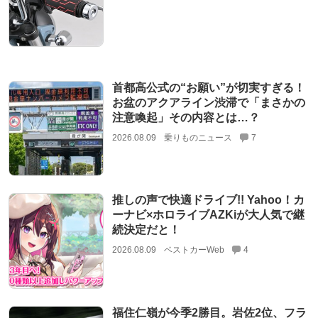
首都高公式の“お願い”が切実すぎる！
お盆のアクアライン渋滞で「まさかの
注意喚起」その内容とは…？
2026.08.09
乗りものニュース
7
推しの声で快適ドライブ!! Yahoo！カ
ーナビ×ホロライブAZKiが大人気で継
続決定だと！
2026.08.09
ベストカーWeb
4
福住仁嶺が今季2勝目。岩佐2位、フラ