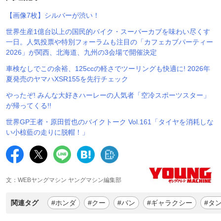
【画像7枚】シルバーが渋い！
世界生産1億台以上の国民的バイク・スーパーカブを味わい尽くす
一日。人気投票や特別フォーラムも注目の「カフェカブパーティー
2026」が関西、北海道、九州の3会場で開催決定
車検なしでこの余裕、125ccの軽さでツーリングも快適に! 2026年
夏発売のヤマハXSR155を先行チェック
やったぞ! みんな大好きハーレーの人気者「空冷スポーツスター」
が帰ってくる!!
世界GP王者・原田哲也のバイクトーク Vol.161「タイヤを消耗しな
い小椋藍の走りに脱帽！」
文：WEBヤングマシン ヤングマシン編集部
関連タグ
#ホンダ
#クー
#バン
#ギャラクシー
#タ