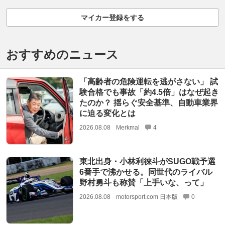
マイカー登録をする
おすすめのニュース
「高齢者の危険運転を逃がさない」 試
験合格でも事故「約4.5倍」はなぜ起き
たのか？ 揺らぐ安全基準、自動車業界
に迫る変化とは
2026.08.08
Merkmal
4
東北出身・小林利徠斗がSUGO戦予選
6番手で沸かせる。同世代のライバル
野村勇斗も称賛「上手いな、って」
2026.08.08
motorsport.com 日本版
0