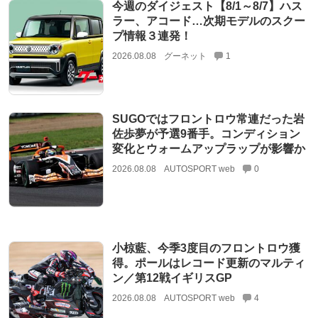
今週のダイジェスト【8/1～8/7】ハス
ラー、アコード…次期モデルのスクー
プ情報３連発！
2026.08.08
グーネット
1
SUGOではフロントロウ常連だった岩
佐歩夢が予選9番手。コンディション
変化とウォームアップラップが影響か
2026.08.08
AUTOSPORT web
0
小椋藍、今季3度目のフロントロウ獲
得。ポールはレコード更新のマルティ
ン／第12戦イギリスGP
2026.08.08
AUTOSPORT web
4