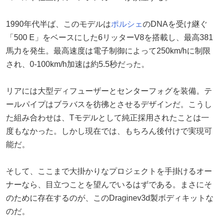
1990年代半ば、このモデルは
ポルシェ
のDNAを受け継ぐ
「500 E」をベースにした6リッターV8を搭載し、最高381
馬力を発生。最高速度は電子制御によって250km/hに制限
され、0-100km/h加速は約5.5秒だった。
リアには大型ディフューザーとセンターフォグを装備。テ
ールパイプはブラバスを彷彿とさせるデザインだ。こうし
た組み合わせは、Tモデルとして純正採用されたことは一
度もなかった。しかし現在では、もちろん後付けで実現可
能だ。
そして、ここまで大掛かりなプロジェクトを手掛けるオー
ナーなら、目立つことを望んでいるはずである。まさにそ
のために存在するのが、このDraginev3d製ボディキットな
のだ。