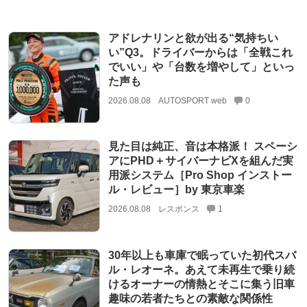
アドレナリンと欲が出る“気持ちい
い”Q3。ドライバーからは「全戦これ
でいい」や「台数を増やして」といっ
た声も
2026.08.08
AUTOSPORT web
0
見た目は純正、音は本格派！ スペーシ
アにPHD＋サイバーナビXを組んだ実
用派システム［Pro Shop インストー
ル・レビュー］by 東京車楽
2026.08.08
レスポンス
1
30年以上も車庫で眠っていた初代スバ
ル・レオーネ。あえて未再生で乗り続
けるオーナーの情熱とそこに集う旧車
趣味の若者たちとの素敵な関係性