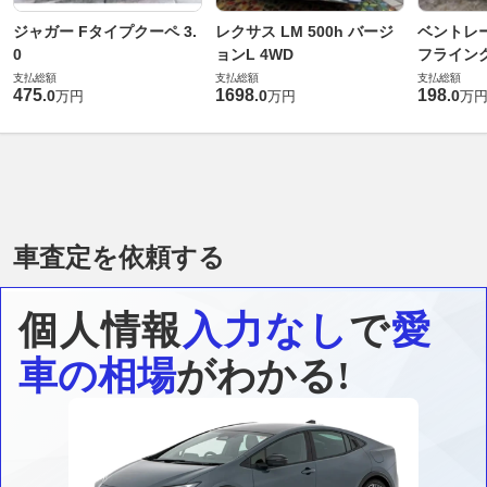
ジャガー Fタイプクーペ 3.
レクサス LM 500h バージ
ベントレ
0
ョンL 4WD
フライングス
支払総額
支払総額
支払総額
475
1698
198
.
0
.
0
.
0
万円
万円
万
車査定を依頼する
個人情報
入力なし
で
愛
車の相場
がわかる!