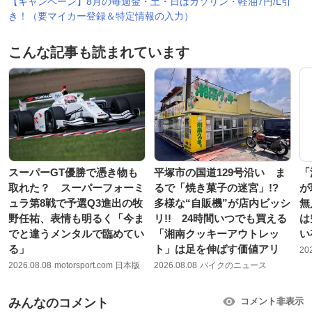
【キャンペーン】8月の毎週金・土・日はガソリン・軽油7円/L引
き！（要マイカー登録＆特定情報の入力）
こんな記事も読まれています
スーパーGT優勝で憑き物も
平塚市の国道129号沿い ま
「
取れた？ スーパーフォーミ
るで「焼き菓子の迷宮」!?
が
ュラ第8戦で予選Q3進出の牧
多様な“自販機”が店内ビッシ
無
野任祐、表情も明るく「今ま
リ!! 24時間いつでも買える
は
でと違うメンタルで臨めてい
「湘南クッキーアウトレッ
い
る」
ト」は足を伸ばす価値アリ
20
2026.08.08
motorsport.com 日本版
2026.08.08
バイクのニュース
みんなのコメント
コメント非表示