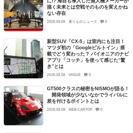
に!? 海自も導入した無人機メーカーが
描く未来とは空戦そのものを変えかね
ない存在
2026.08.08
乗りものニュース
0
新型SUV「CX-5」は室内にも注目！
マツダ初の「Googleビルトイン」搭
載でどう変わった？ パイオニアのナビ
アプリ「コッチ」を使って感じた“驚
き”とは
2026.08.08
VAGUE
0
GT500クラスの秘密をNISMOが語る！
開発領域が少ないなかでライバルに
差を付けるポイントとは
2026.08.08
WEB CARTOP
0