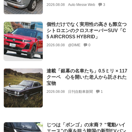
2026.08.08
Auto Messe Web
3
個性だけでなく実用性の高さも際立つ
シトロエンのクロスオーバーSUV「C
5 AIRCROSS HYBRID」
2026.08.08
@DIME
0
連載「銀幕の名車たち」0.5ミリ × 117
クーペ 心を開いた老人から託された
宝物
2026.08.08
日刊自動車新聞
1
じつは「ボンゴ」の末裔？ “電動ハイ
エース”の座を狙う韓国の新型EVバン