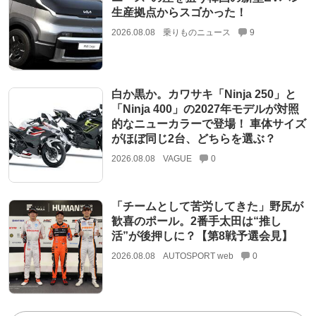
生産拠点からスゴかった！
2026.08.08
乗りものニュース
9
白か黒か。カワサキ「Ninja 250」と
「Ninja 400」の2027年モデルが対照
的なニューカラーで登場！ 車体サイズ
がほぼ同じ2台、どちらを選ぶ？
2026.08.08
VAGUE
0
「チームとして苦労してきた」野尻が
歓喜のポール。2番手太田は“推し
活”が後押しに？【第8戦予選会見】
2026.08.08
AUTOSPORT web
0