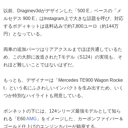
以前、Draginev3dがデザインした「500 E」ベースの「メ
ルセデス 900 E」はInstagram上で大きな話題を呼び、対応
するボディキットは送料込みで約7,800ユーロ（約144万
円）となっている。
両車の追加パーツはリアアクスルまでほぼ共通しているた
め、この大胆に改造されたTモデル（S124）の実現も、そ
れほど難しいことではないはずだ。
もっとも、デザイナーは「Mercedes TE900 Wagon Rocke
t」という名にふさわしいインパクトを生み出すため、いく
つか特別なハイライトも用意している。
ボンネットの下には、124シリーズ最強モデルとして知ら
れる「E60
AMG
」をイメージした、カーボンファイバー＆
ゴールド仕上げのエンジンカバーが鎮座する。