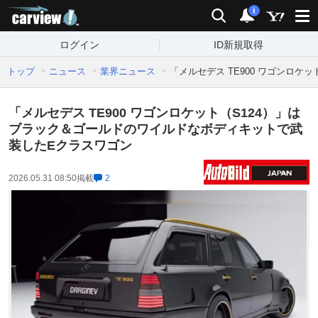
carview!
検索
通知
i
ログイン
ID新規取得
トップ
ニュース
業界ニュース
「メルセデス TE900 ワゴンロ
「メルセデス TE900 ワゴンロケット（S124）」は
ブラック＆ゴールドのワイルドなボディキットで武
装したEクラスワゴン
2026.05.31 08:50
掲載
2