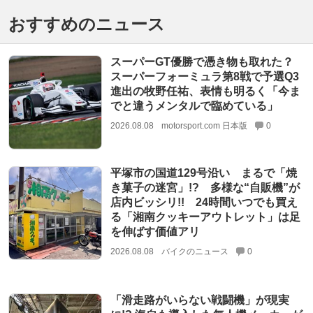
おすすめのニュース
スーパーGT優勝で憑き物も取れた？
スーパーフォーミュラ第8戦で予選Q3
進出の牧野任祐、表情も明るく「今ま
でと違うメンタルで臨めている」
2026.08.08
motorsport.com 日本版
0
平塚市の国道129号沿い まるで「焼
き菓子の迷宮」!? 多様な“自販機”が
店内ビッシリ!! 24時間いつでも買え
る「湘南クッキーアウトレット」は足
を伸ばす価値アリ
2026.08.08
バイクのニュース
0
「滑走路がいらない戦闘機」が現実