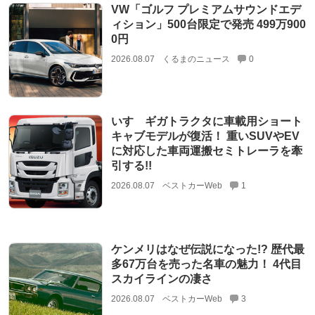
VW「ゴルフ プレミアムサウンドエデ
ィション」500台限定で発売 499万900
0円
2026.08.07
くるまのニュース
0
いすゞギガトラクタに車載用ショート
キャブモデルが復活！ 重いSUVやEV
に対応した車両運搬セミトレーラを牽
引する!!
2026.08.07
ベストカーWeb
1
ケンメリはなぜ伝説になった!? 歴代最
多67万台を売った名車の魅力！ 4代目
スカイラインの凄さ
2026.08.07
ベストカーWeb
3