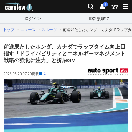
carview!
検索
通知
i
ログイン
ID新規取得
トップ
ニュース
スポーツ
前進果たしたホンダ、カナダでラップタ
前進果たしたホンダ、カナダでラップタイム向上目
指す「ドライバビリティとエネルギーマネジメント
戦略の強化に注力」と折原GM
2026.05.20 07:29
掲載
4