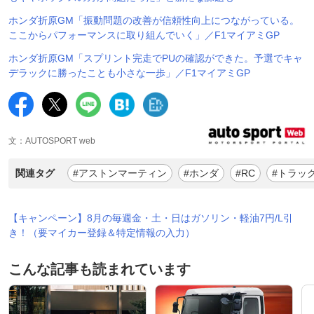
ホンダ折原GM「振動問題の改善が信頼性向上につながっている。
ここからパフォーマンスに取り組んでいく」／F1マイアミGP
ホンダ折原GM「スプリント完走でPUの確認ができた。予選でキャ
デラックに勝ったことも小さな一歩」／F1マイアミGP
文：AUTOSPORT web
関連タグ
#アストンマーティン
#ホンダ
#RC
#トラッ
【キャンペーン】8月の毎週金・土・日はガソリン・軽油7円/L引
き！（要マイカー登録＆特定情報の入力）
こんな記事も読まれています