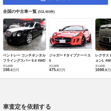
全国の中古車一覧
(532,403件)
ベントレー コンチネンタル
ジャガー Fタイプクーペ 3.
レクサス L
フライングスパー 6.0 4WD
0
ョンL 4W
支払総額
支払総額
支払総額
198
475
1698
.
0
.
0
.
0
万円
万円
万
車査定を依頼する