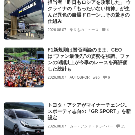
担当者「昨日もロシアを攻撃した」 ウ
クライナの「もったいない精神」が生
んだ異色の自爆ドローン…その驚きの
仕組み
2026.08.07
乗りものニュース
4
F1新規則は賛否両論のまま。CEO
は“ファン最優先”の姿勢を強調、ファ
ンの6割以上が今季のレースを高評価
した統計も
2026.08.07
AUTOSPORT web
6
トヨタ・アクアがマイナーチェンジ。
スポーティ志向の「GR SPORT」を新
設定
2026.08.07
カー・アンド・ドライバー
15