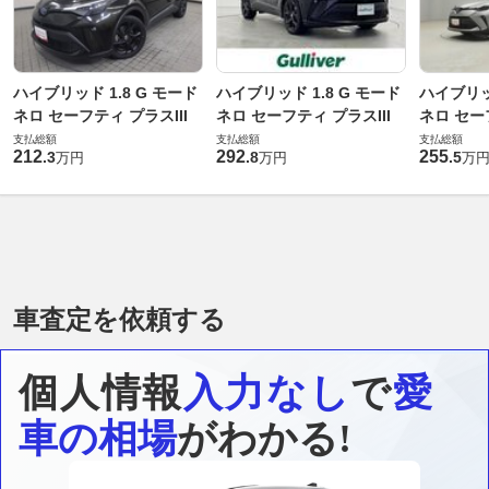
ハイブリッド 1.8 G モード
ハイブリッド 1.8 G モード
ハイブリッド
ネロ セーフティ プラスIII
ネロ セーフティ プラスIII
ネロ セーフ
支払総額
支払総額
支払総額
212
292
255
.
3
.
8
.
5
万円
万円
万
車査定を依頼する
個人情報
入力なし
で
愛
車の相場
がわかる!