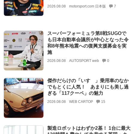
2026.08.08
motorsport.com 日本版
7
スーパーフォーミュラ第8戦SUGOで
も日本自動車会議所が中心となった令
和8年熊本地震への復興支援募金を実
施
2026.08.08
AUTOSPORT web
0
傑作だらけの「いすゞ」乗用車のなか
でもとくに人気！ あまりにも美し過
ぎる「117クーペ」の魅力
2026.08.08
WEB CARTOP
15
製造ロボットはわずか2基！ 1台に最大