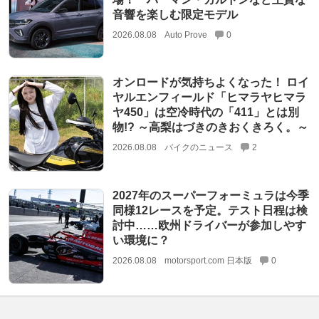
音響を楽しむ限定モデル
2026.08.08
Auto Prove
0
オンロードが気持ちよくなった！ ロイ
ヤルエンフィールド「ヒマラヤヒマラ
ヤ450」は空冷時代の「411」とは別
物!? ～高梨はづきのきおくきろく。～
2026.08.08
バイクのニュース
2
2027年のスーパーフォーミュラは今季
同様12レースを予定。テスト日程は検
討中……欧州ドライバーが参加しやす
い環境に？
2026.08.08
motorsport.com 日本版
0