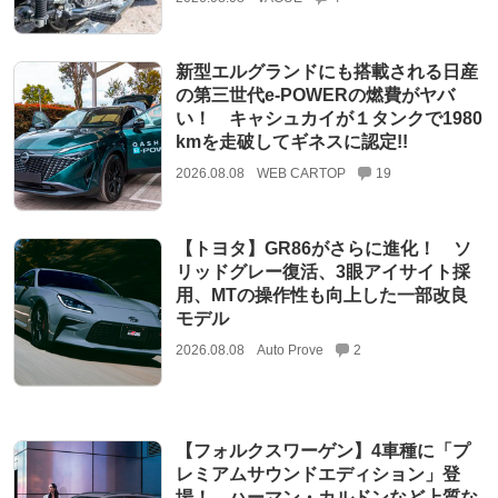
新型エルグランドにも搭載される日産
の第三世代e-POWERの燃費がヤバ
い！ キャシュカイが１タンクで1980
kmを走破してギネスに認定!!
2026.08.08
WEB CARTOP
19
【トヨタ】GR86がさらに進化！ ソ
リッドグレー復活、3眼アイサイト採
用、MTの操作性も向上した一部改良
モデル
2026.08.08
Auto Prove
2
【フォルクスワーゲン】4車種に「プ
レミアムサウンドエディション」登
場！ ハーマン・カルドンなど上質な