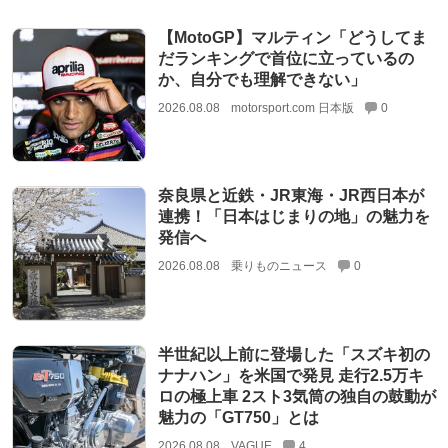
【MotoGP】マルティン「どうしてま
だランキングで首位に立っているの
か、自分でも理解できない」
2026.08.08
motorsport.com 日本版
0
奈良県と近鉄・JR東海・JR西日本が
連携！「日本はじまりの地」の魅力を
発信へ
2026.08.08
乗りものニュース
0
半世紀以上前に登場した「スズキ初の
ナナハン」を米国で発見 走行2.5万キ
ロの極上車 2スト3気筒の独自の鼓動が
魅力の「GT750」とは
2026.08.08
VAGUE
4