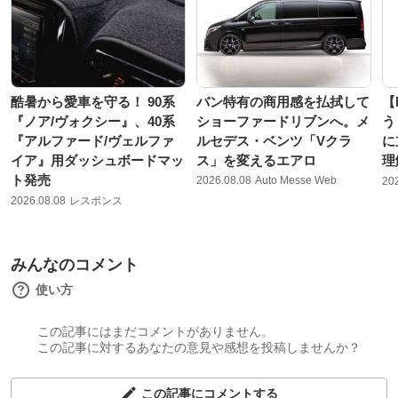
酷暑から愛車を守る！ 90系
バン特有の商用感を払拭して
【
『ノア/ヴォクシー』、40系
ショーファードリブンへ。メ
う
『アルファード/ヴェルファ
ルセデス・ベンツ「Vクラ
に
イア』用ダッシュボードマッ
ス」を変えるエアロ
理
ト発売
2026.08.08
Auto Messe Web
20
2026.08.08
レスポンス
みんなのコメント
使い方
この記事にはまだコメントがありません。
この記事に対するあなたの意見や感想を投稿しませんか？
この記事にコメントする