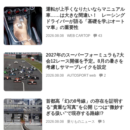
運転が上手くなりたいならマニュアル
車……は大きな間違い！ レーシング
ドライバーが語る「基礎を学ぶオート
マ車」の重要性
2026.08.08
WEB CARTOP
43
2027年のスーパーフォーミュラも7大
会12レース開催を予定。8月の暑さを
考慮しサマーブレイクを設定
2026.08.08
AUTOSPORT web
2
首都高「幻の8号線」の存在を証明す
る“貴重な写真”を公開 じつは“微妙す
ぎる扱い”で現存する路線!?
2026.08.08
乗りものニュース
5