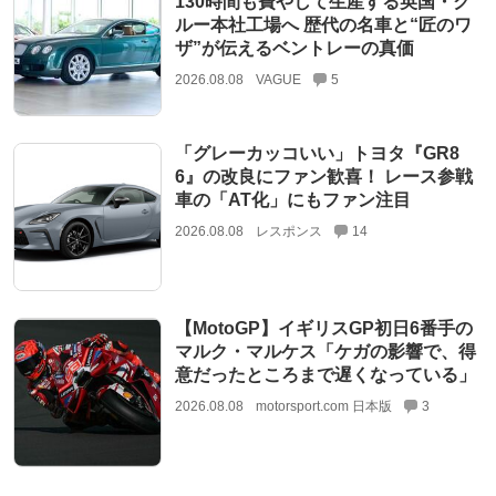
130時間も費やして生産する英国・ク
ルー本社工場へ 歴代の名車と“匠のワ
ザ”が伝えるベントレーの真価
2026.08.08
VAGUE
5
「グレーカッコいい」トヨタ『GR8
6』の改良にファン歓喜！ レース参戦
車の「AT化」にもファン注目
2026.08.08
レスポンス
14
【MotoGP】イギリスGP初日6番手の
マルク・マルケス「ケガの影響で、得
意だったところまで遅くなっている」
2026.08.08
motorsport.com 日本版
3