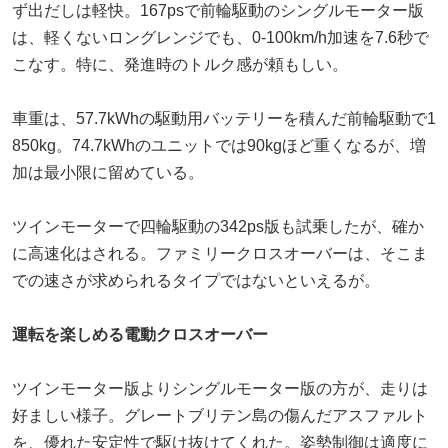
ず出だしは軽快。167psで前輪駆動のシングルモーター版
は、軽くないロングレンジでも、0-100km/h加速を7.6秒で
こなす。特に、発進時のトルク感が頼もしい。
車重は、57.7kWhの駆動用バッテリーを積んだ前輪駆動で1
850kg。74.7kWhのユニットでは90kgほど重くなるが、増
加は最小限に留めている。
ツインモーターで四輪駆動の342ps版も試乗したが、確か
に高速化はされる。ファミリークロスオーバーは、そこま
での速さが求められるタイプではないといえるが。
運転を楽しめる電動クロスオーバー
ツインモーター版よりシングルモーター版の方が、走りは
好ましい様子。グレートブリテン島の傷んだアスファルト
を、優れた安定性で駆け抜けてくれた。姿勢制御は適度に