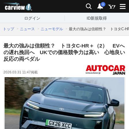
carview!
検索
通知
i
ログイン
ID新規取得
トップ
ニュース
ニューモデル
最大の強みは信頼性？ トヨタC-H
最大の強みは信頼性？ トヨタC-HR＋（2） EVへ
の遅れ挽回へ UKでの価格競争力は高い 心地良い
反応の両ペダル
2026.03.31 11:47
掲載