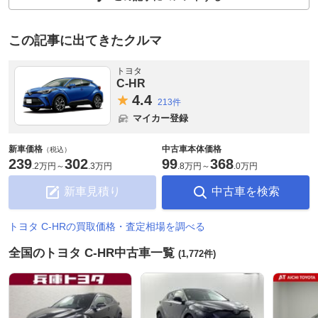
この記事に出てきたクルマ
トヨタ
C-HR
4.
4
213件
マイカー登録
新車価格
中古車本体価格
（税込）
239
302
99
368
.
2万円
～
.
3万円
.
8万円
～
.
0万円
新車見積り
中古車を検索
トヨタ C-HRの買取価格・査定相場を調べる
全国のトヨタ C-HR中古車一覧
(1,772件)