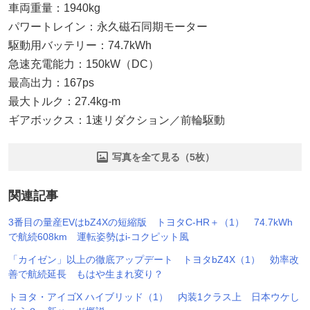
車両重量：1940kg
パワートレイン：永久磁石同期モーター
駆動用バッテリー：74.7kWh
急速充電能力：150kW（DC）
最高出力：167ps
最大トルク：27.4kg-m
ギアボックス：1速リダクション／前輪駆動
写真を全て見る（5枚）
関連記事
3番目の量産EVはbZ4Xの短縮版 トヨタC-HR＋（1） 74.7kWh
で航続608km 運転姿勢はi-コクピット風
「カイゼン」以上の徹底アップデート トヨタbZ4X（1） 効率改
善で航続延長 もはや生まれ変り？
トヨタ・アイゴX ハイブリッド（1） 内装1クラス上 日本ウケし