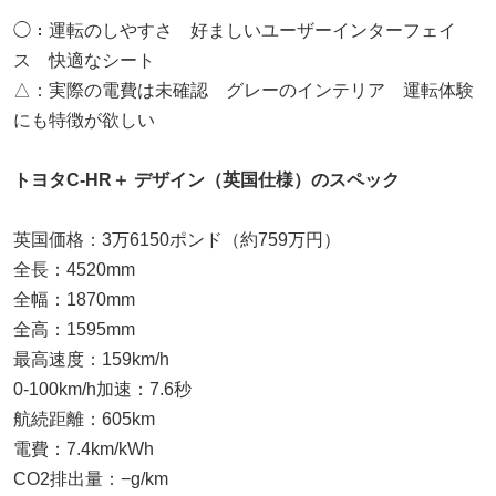
◯：運転のしやすさ 好ましいユーザーインターフェイ
ス 快適なシート
△：実際の電費は未確認 グレーのインテリア 運転体験
にも特徴が欲しい
トヨタC-HR＋ デザイン（英国仕様）のスペック
英国価格：3万6150ポンド（約759万円）
全長：4520mm
全幅：1870mm
全高：1595mm
最高速度：159km/h
0-100km/h加速：7.6秒
航続距離：605km
電費：7.4km/kWh
CO2排出量：−g/km