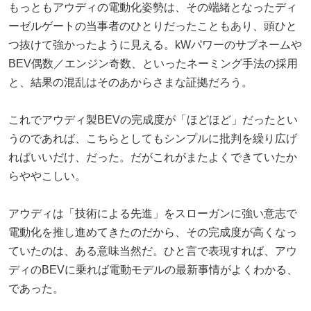
もっともアウディの電動化姿勢は、その端緒となったディ
ーゼルゲートの当事者のひとりだったこともあり、頭ひと
つ抜けて強かったように見える。kWパワーのサブネームや
BEV偶数／エンジン奇数、といったネーミング手法の採用
と、結果の混乱はそのあからさまな証拠だろう。
これでアウディ製BEVの完成度が「ほどほど」だったとい
うのであれば、こちらとしてもシンプルに批判を繰り広げ
ればいいだけ、だった。だがこれがまたよくできていたか
らややこしい。
アウディは「技術による先進」をスローガンに強い意志で
電動化を推し進めてきたのだから、その完成度が高くなっ
ていたのは、ある意味当然だ。ひと言で表現すれば、アウ
ディのBEVに乗れば電動モデルの最新事情がよくわかる、
であった。