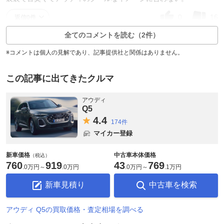
0
16
返信0件
全てのコメントを読む（2件）
※コメントは個人の見解であり、記事提供社と関係はありません。
この記事に出てきたクルマ
アウディ
Q5
4.
4
174件
マイカー登録
新車価格
中古車本体価格
（税込）
760
919
43
769
.
0万円
～
.
0万円
.
0万円
～
.
1万円
新車見積り
中古車を検索
アウディ Q5の買取価格・査定相場を調べる