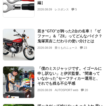
編］
2026.08.09
レスポンス
5
若き“GTO”が跨った2台の名車！「ゼ
ファー」＆「ZII」ってどんなバイク？
鬼塚英吉こだわりの使い分けとは
2026.08.09
乗りものニュース
23
「僕のミスジャッジです。イゴールに
申し訳ない」と伊沢監督。“間違って
いなかった”セーフティカー運用と、
それでも残る不公平感
2026.08.09
AUTOSPORT web
20