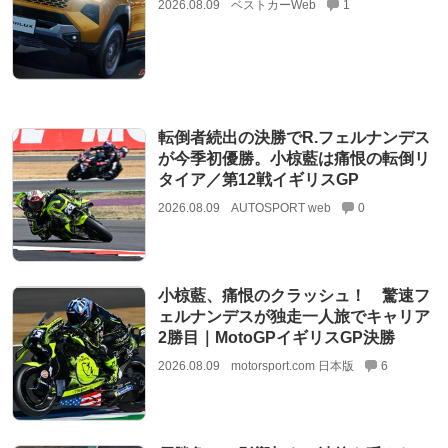
2026.08.09
ベストカーWeb
1
転倒者続出の決勝でR.フェルナンデス
が今季初優勝。小椋藍は痛恨の転倒リ
タイア／第12戦イギリスGP
2026.08.09
AUTOSPORT web
0
小椋藍、痛恨のクラッシュ！ 驚速フ
ェルナンデスが独走一人旅でキャリア
2勝目｜MotoGPイギリスGP決勝
2026.08.09
motorsport.com 日本版
6