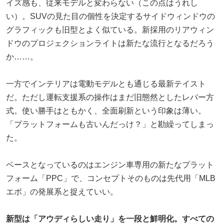
イズ感も、従来モデルと変わらない（この点はうれし
い）。SUVの見た目の個性を決定するサイドウィンドウの
グラフィックも旧型とよく似ている。新採用のリアウィン
ドウのプロジェクションライトは新たな流行となるだろう
か……。
一方でインテリアは電動モデルとも通じる最新テイスト
だ。ただし運転支援系の操作はまだ旧態然としたレバー方
式。使い勝手はともかく、全面刷新という印象は薄い。
「プラットフォームも古いんだっけ？」と勘繰ってしまっ
た。
ベースとなっているのはエンジン車専用の新たなプラット
フォーム「PPC」で、コンセプトそのものは先代用「MLB
エボ」の発展系と捉えていい。
新型は「アウディらしい走り」を一段と鮮明化。すべての