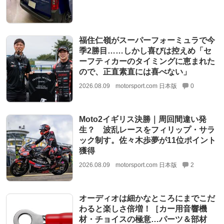
福住仁嶺がスーパーフォーミュラで今
季2勝目……しかし喜びは控えめ「セ
ーフティカーのタイミングに恵まれた
ので、正直素直には喜べない」
2026.08.09
motorsport.com 日本版
0
Moto2イギリス決勝｜周回間違い発
生？ 波乱レースをフィリップ・サラ
ック制す。佐々木歩夢が11位ポイント
獲得
2026.08.09
motorsport.com 日本版
2
オーディオは細かなところにまでこだ
わると楽しさ倍増！［カー用音響機
材・チョイスの極意…パーツ＆部材