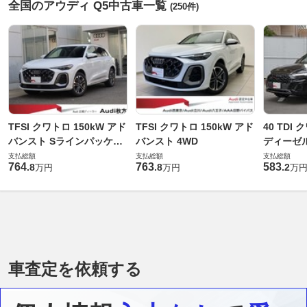
全国のアウディ Q5中古車一覧
(250件)
TFSI クワトロ 150kW アド
TFSI クワトロ 150kW アド
40 TDI
バンスト Sラインパッケー
バンスト 4WD
ディーゼル
ジ 4WD
支払総額
支払総額
支払総額
764
763
583
.
8
.
8
.
2
万円
万円
万
車査定を依頼する