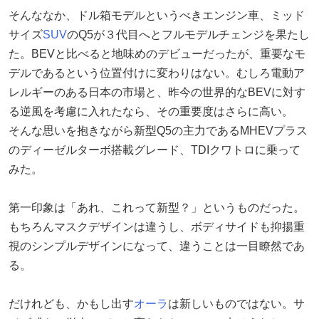
そんななか、ドル箱モデルというべきエンジン車、ミッド
サイズ
SUV
のQ5が３代目へとフルモデルチェンジを果たし
た。BEVと比べると地味めのデビューだったが、重要なモ
デルであるという位置付けに変わりはない。むしろ電動ア
レルギーのある日本の市場と、昨今の世界的なBEVに対す
る逆風を考慮に入れたなら、その重要度はさらに高い。
そんな思いを抱きながら新型Q5の主力であるMHEVプラス
のディーゼルターボ搭載グレード、TDIクワトロに乗って
みた。
第一印象は「あれ、これって新型？」というものだった。
もちろんマスクデザインは違うし、ボディサイドも抑揚重
視のシンプルデザインになって、違うことは一目瞭然であ
る。
だけれども、かもし出す
オーラ
は新しいものではない。サ