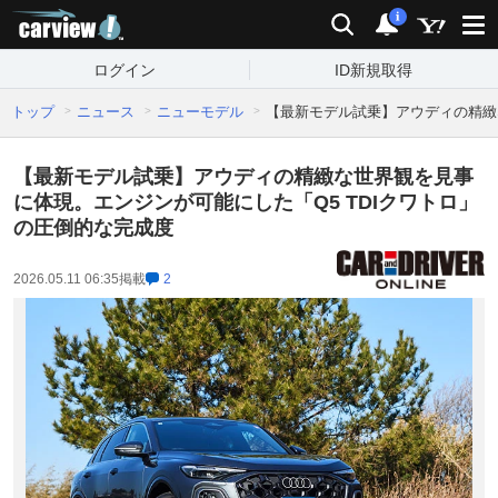
carview!
検索
通知
i
ログイン
ID新規取得
トップ
ニュース
ニューモデル
【最新モデル試乗】アウディの精緻
【最新モデル試乗】アウディの精緻な世界観を見事
に体現。エンジンが可能にした「Q5 TDIクワトロ」
の圧倒的な完成度
2026.05.11 06:35
掲載
2