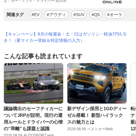
文：カー・アンド・ドライバー 西川淳
関連タグ
#EV
#アウディ
#SUV
#Q5
#オーラ
【キャンペーン】8月の毎週金・土・日はガソリン・軽油7円/L引
き！（要マイカー登録＆特定情報の入力）
こんな記事も読まれています
議論噴出のセーフティカーに
新デザイン採用と1GDディー
転
ついてJRPが説明。現行の運
ゼル搭載！ 新型ハイラック
ナ
用ルールとドライバーの心情
スの魅力とは
藍
の”乖離”も課題と認識
1
2026.08.09
ベストカーWeb
2026.08.09
AUTOSPORT web
20