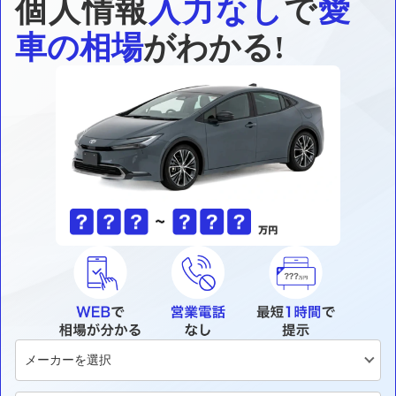
個人情報
入力なし
で
愛
車の相場
がわかる!