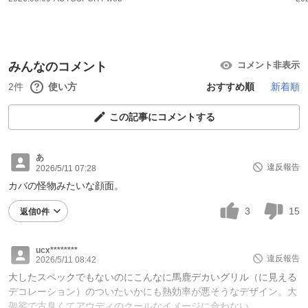
みんなのコメント
コメント非表示
2件
使い方
おすすめ順
新着順
この記事にコメントする
あ
違反報告
2026/5/11 07:28
カバの怪物みたいな顔面。
3
15
返信0件
ucx********
違反報告
2026/5/11 08:42
大したスペックでもないのにこんなに馬鹿デカいグリル（に見える
デコレーション）のついたいかにも熱効率が悪そうなデザイン。大
袈裟で古臭くてアウディのクールなイメージに合わない。