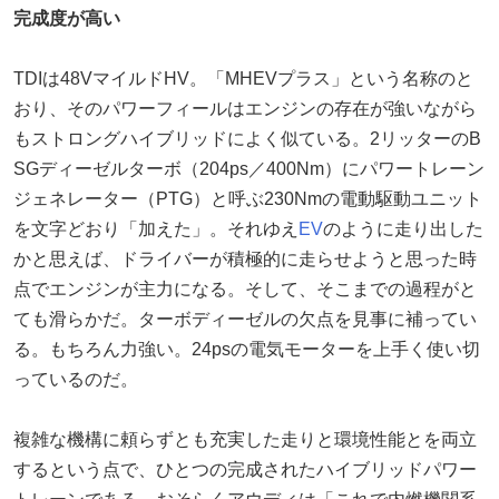
完成度が高い
TDIは48VマイルドHV。「MHEVプラス」という名称のと
おり、そのパワーフィールはエンジンの存在が強いながら
もストロングハイブリッドによく似ている。2リッターのB
SGディーゼルターボ（204ps／400Nm）にパワートレーン
ジェネレーター（PTG）と呼ぶ230Nmの電動駆動ユニット
を文字どおり「加えた」。それゆえ
EV
のように走り出した
かと思えば、ドライバーが積極的に走らせようと思った時
点でエンジンが主力になる。そして、そこまでの過程がと
ても滑らかだ。ターボディーゼルの欠点を見事に補ってい
る。もちろん力強い。24psの電気モーターを上手く使い切
っているのだ。
複雑な機構に頼らずとも充実した走りと環境性能とを両立
するという点で、ひとつの完成されたハイブリッドパワー