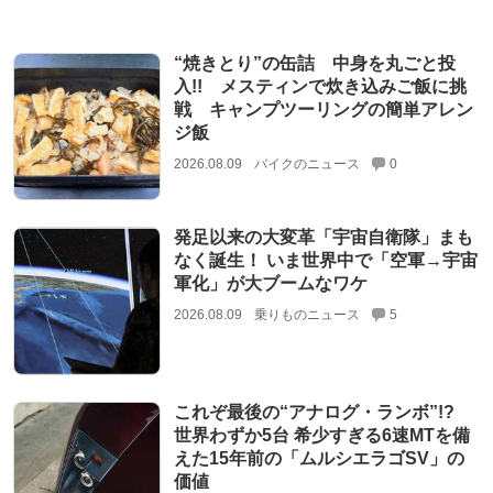
“焼きとり”の缶詰 中身を丸ごと投
入!! メスティンで炊き込みご飯に挑
戦 キャンプツーリングの簡単アレン
ジ飯
2026.08.09
バイクのニュース
0
発足以来の大変革「宇宙自衛隊」まも
なく誕生！ いま世界中で「空軍→宇宙
軍化」が大ブームなワケ
2026.08.09
乗りものニュース
5
これぞ最後の“アナログ・ランボ”!?
世界わずか5台 希少すぎる6速MTを備
えた15年前の「ムルシエラゴSV」の
価値