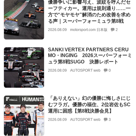
優勝争いに影響与え、波紋を呼んだセ
ーフティカー。運用は規則通り……一
方で“モヤモヤ”解消のため改善を求め
る声｜スーパーフォーミュラ第8戦
2026.08.09
motorsport.com 日本版
2
SANKI VERTEX PARTNERS CERU
MO・INGING 2026スーパーフォーミ
ュラ第8戦SUGO 決勝レポート
2026.08.09
AUTOSPORT web
0
「ありえない」幻の優勝に悔しさにじ
むフラガ。優勝の福住、2位岩佐もSC
運用に困惑【第8戦決勝会見】
2026.08.09
AUTOSPORT web
3