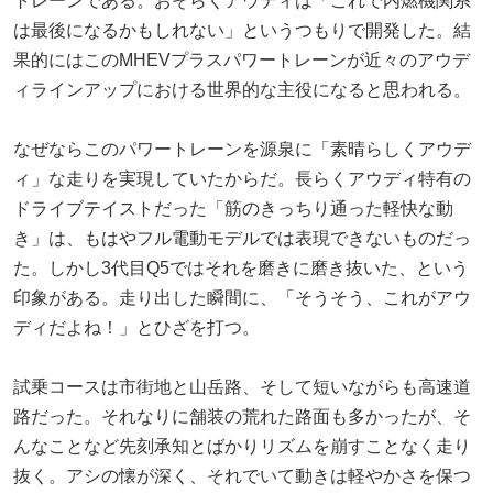
トレーンである。おそらくアウディは「これで内燃機関系
は最後になるかもしれない」というつもりで開発した。結
果的にはこのMHEVプラスパワートレーンが近々のアウデ
ィラインアップにおける世界的な主役になると思われる。
なぜならこのパワートレーンを源泉に「素晴らしくアウデ
ィ」な走りを実現していたからだ。長らくアウディ特有の
ドライブテイストだった「筋のきっちり通った軽快な動
き」は、もはやフル電動モデルでは表現できないものだっ
た。しかし3代目Q5ではそれを磨きに磨き抜いた、という
印象がある。走り出した瞬間に、「そうそう、これがアウ
ディだよね！」とひざを打つ。
試乗コースは市街地と山岳路、そして短いながらも高速道
路だった。それなりに舗装の荒れた路面も多かったが、そ
んなことなど先刻承知とばかりリズムを崩すことなく走り
抜く。アシの懐が深く、それでいて動きは軽やかさを保つ