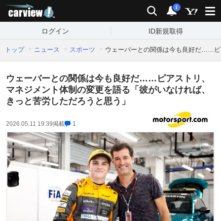
carview!
検索
通知
i
ログイン
ID新規取得
トップ
ニュース
スポーツ
ウェーバーとの関係は今も良好だ……ピ
ウェーバーとの関係は今も良好だ……ピアストリ、
マネジメント体制の変更を語る「彼がいなければ、
きっと苦労しただろうと思う」
2026.05.11 19:39
掲載
1