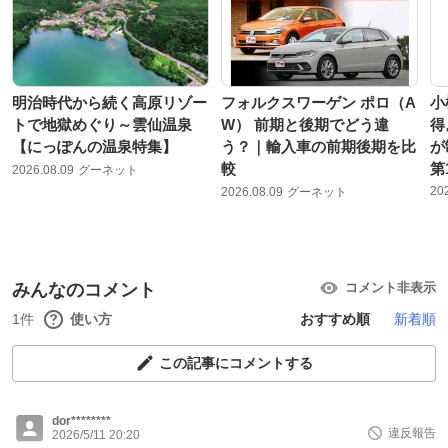
明治時代から続く高原リゾー
フォルクスワーゲン ポロ（A
小
トで地獄めぐり～雲仙温泉
W） 前期と後期でどう違
得
【にっぽんの温泉特集】
う？｜輸入車の前期後期を比
が
較
第
2026.08.09
グーネット
20
2026.08.09
グーネット
みんなのコメント
コメント非表示
1件
使い方
おすすめ順
新着順
この記事にコメントする
dor********
違反報告
2026/5/11 20:20