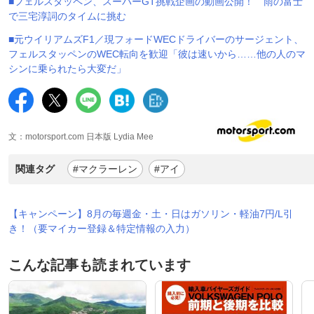
■フェルスタッペン、スーパーGT挑戦企画の動画公開！ 雨の富士
で三宅淳詞のタイムに挑む
■元ウイリアムズF1／現フォードWECドライバーのサージェント、
フェルスタッペンのWEC転向を歓迎「彼は速いから……他の人のマ
シンに乗られたら大変だ」
文：motorsport.com 日本版 Lydia Mee
関連タグ
#マクラーレン
#アイ
【キャンペーン】8月の毎週金・土・日はガソリン・軽油7円/L引
き！（要マイカー登録＆特定情報の入力）
こんな記事も読まれています