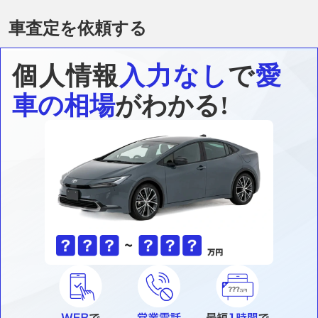
車査定を依頼する
個人情報
入力なし
で
愛
車の相場
がわかる!