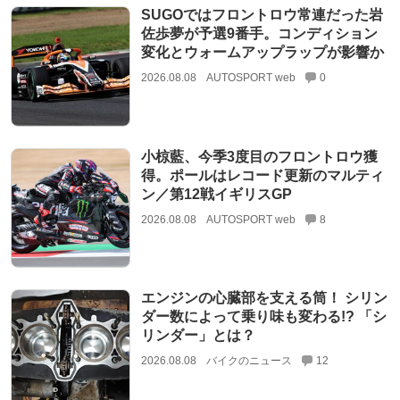
SUGOではフロントロウ常連だった岩
佐歩夢が予選9番手。コンディション
変化とウォームアップラップが影響か
2026.08.08
AUTOSPORT web
0
小椋藍、今季3度目のフロントロウ獲
得。ポールはレコード更新のマルティ
ン／第12戦イギリスGP
2026.08.08
AUTOSPORT web
8
エンジンの心臓部を支える筒！ シリン
ダー数によって乗り味も変わる!? 「シ
リンダー」とは？
2026.08.08
バイクのニュース
12