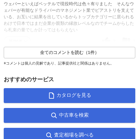
ウェバーといえばベッテルで現役時代は色々有りました そんなウ
ェバーが有能なドライバーのマネジメント業でピアストリを支えて
いる、お互いに結果を出しているからトップカテゴリーに居られる
わけで日本ではまだ企業か親類の縁故レベルなのでチームからした
ら札束の量でしか計ってはもらえない
2
2
返信0件
全てのコメントを読む（1件）
※コメントは個人の見解であり、記事提供社と関係はありません。
おすすめのサービス
カタログを見る
中古車を検索
査定相場を調べる