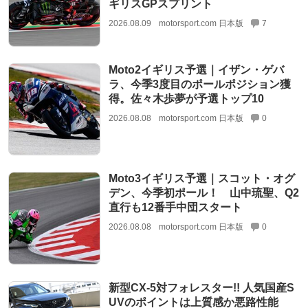
ギリスGPスプリント
2026.08.09
motorsport.com 日本版
7
Moto2イギリス予選｜イザン・ゲバ
ラ、今季3度目のポールポジション獲
得。佐々木歩夢が予選トップ10
2026.08.08
motorsport.com 日本版
0
Moto3イギリス予選｜スコット・オグ
デン、今季初ポール！ 山中琉聖、Q2
直行も12番手中団スタート
2026.08.08
motorsport.com 日本版
0
新型CX-5対フォレスター!! 人気国産S
UVのポイントは上質感か悪路性能