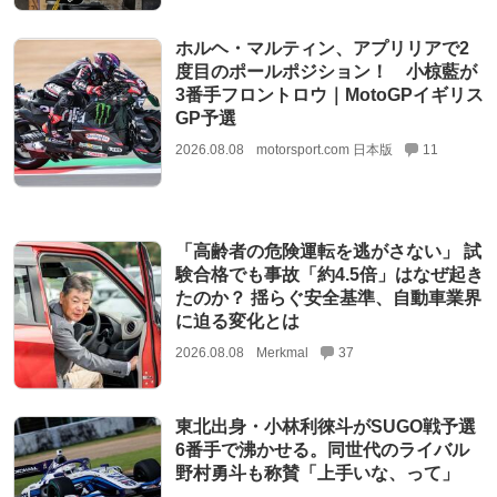
ホルヘ・マルティン、アプリリアで2
度目のポールポジション！ 小椋藍が
3番手フロントロウ｜MotoGPイギリス
GP予選
2026.08.08
motorsport.com 日本版
11
「高齢者の危険運転を逃がさない」 試
験合格でも事故「約4.5倍」はなぜ起き
たのか？ 揺らぐ安全基準、自動車業界
に迫る変化とは
2026.08.08
Merkmal
37
東北出身・小林利徠斗がSUGO戦予選
6番手で沸かせる。同世代のライバル
野村勇斗も称賛「上手いな、って」