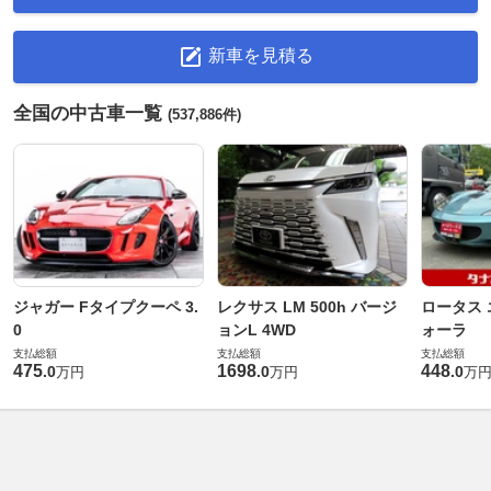
新車を見積る
全国の中古車一覧
(537,886件)
ジャガー Fタイプクーペ 3.
レクサス LM 500h バージ
ロータス 
0
ョンL 4WD
ォーラ
支払総額
支払総額
支払総額
475
1698
448
.
0
.
0
.
0
万円
万円
万