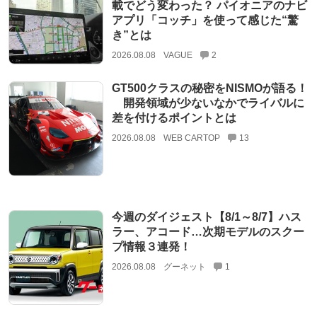
載でどう変わった？ パイオニアのナビ
アプリ「コッチ」を使って感じた“驚
き”とは
2026.08.08
VAGUE
2
GT500クラスの秘密をNISMOが語る！
開発領域が少ないなかでライバルに
差を付けるポイントとは
2026.08.08
WEB CARTOP
13
今週のダイジェスト【8/1～8/7】ハス
ラー、アコード…次期モデルのスクー
プ情報３連発！
2026.08.08
グーネット
1