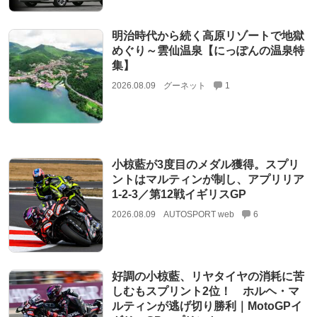
明治時代から続く高原リゾートで地獄
めぐり～雲仙温泉【にっぽんの温泉特
集】
2026.08.09
グーネット
1
小椋藍が3度目のメダル獲得。スプリ
ントはマルティンが制し、アプリリア
1-2-3／第12戦イギリスGP
2026.08.09
AUTOSPORT web
6
好調の小椋藍、リヤタイヤの消耗に苦
しむもスプリント2位！ ホルヘ・マ
ルティンが逃げ切り勝利｜MotoGPイ