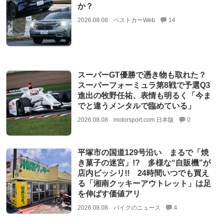
か？
2026.08.08
ベストカーWeb
14
スーパーGT優勝で憑き物も取れた？
スーパーフォーミュラ第8戦で予選Q3
進出の牧野任祐、表情も明るく「今ま
でと違うメンタルで臨めている」
2026.08.08
motorsport.com 日本版
0
平塚市の国道129号沿い まるで「焼
き菓子の迷宮」!? 多様な“自販機”が
店内ビッシリ!! 24時間いつでも買え
る「湘南クッキーアウトレット」は足
を伸ばす価値アリ
2026.08.08
バイクのニュース
4