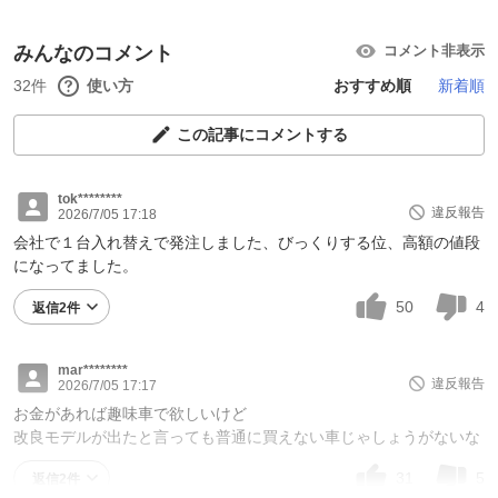
みんなのコメント
コメント非表示
32件
使い方
おすすめ順
新着順
この記事にコメントする
tok********
違反報告
2026/7/05 17:18
会社で１台入れ替えで発注しました、びっくりする位、高額の値段
になってました。
50
4
返信2件
mar********
違反報告
2026/7/05 17:17
お金があれば趣味車で欲しいけど
改良モデルが出たと言っても普通に買えない車じゃしょうがないな
31
5
返信2件