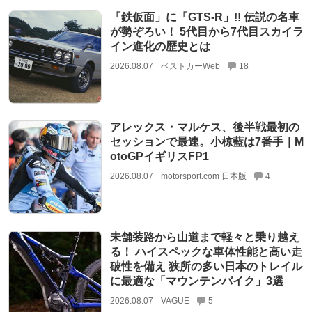
「鉄仮面」に「GTS-R」!! 伝説の名車
が勢ぞろい！ 5代目から7代目スカイラ
イン進化の歴史とは
2026.08.07
ベストカーWeb
18
アレックス・マルケス、後半戦最初の
セッションで最速。小椋藍は7番手｜M
otoGPイギリスFP1
2026.08.07
motorsport.com 日本版
4
未舗装路から山道まで軽々と乗り越え
る！ ハイスペックな車体性能と高い走
破性を備え 狭所の多い日本のトレイル
に最適な「マウンテンバイク」3選
2026.08.07
VAGUE
5