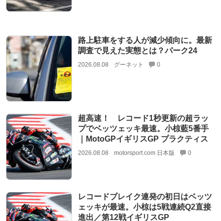
路上駐車をする人が減少傾向に。最新
調査で見えた実態とは？パーク24
2026.08.08
グーネット
0
超高速！ レコード1秒更新の超ラッ
プでベッツェッキ最速。小椋藍5番手
｜MotoGPイギリスGP プラクティス
2026.08.08
motorsport.com 日本版
0
レコードブレイク連発の初日はベッツ
ェッキが最速。小椋は5戦連続Q2直接
進出／第12戦イギリスGP