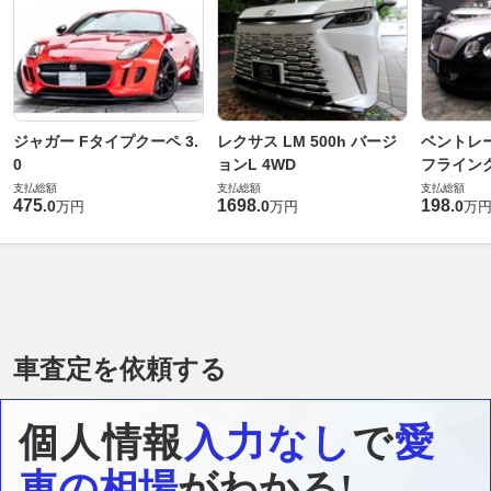
ジャガー Fタイプクーペ 3.
レクサス LM 500h バージ
ベントレ
0
ョンL 4WD
フライングス
支払総額
支払総額
支払総額
475
1698
198
.
0
.
0
.
0
万円
万円
万
車査定を依頼する
個人情報
入力なし
で
愛
車の相場
がわかる!