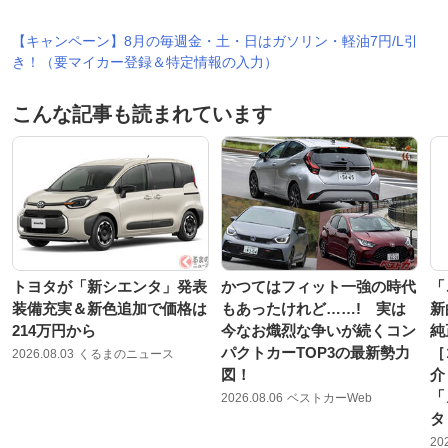
【キャンペーン】8月の毎週金・土・日はガソリン・軽油7円/L引
き！（要マイカー登録＆特定情報の入力）
こんな記事も読まれています
トヨタが「新シエンタ」発表
かつてはフィット一強の時代
「
装備充実＆新色追加で価格は
もあったけれど……! 実は
新
214万円から
今なお熾烈な争いが続くコン
純
パクトカーTOP3の最新勢力
［
2026.08.03
くるまのニュース
図！
介
「
2026.08.06
ベストカーWeb
タ
20