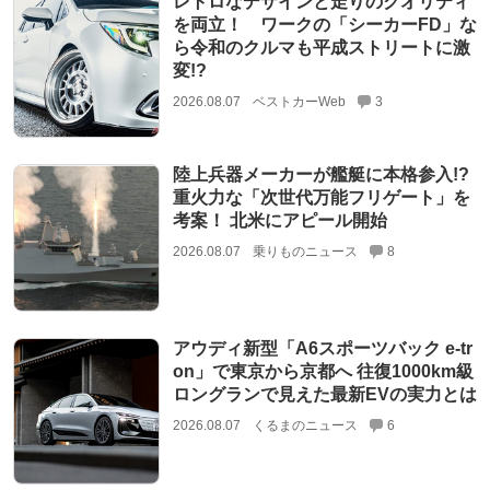
レトロなデザインと走りのクオリティ
を両立！ ワークの「シーカーFD」な
ら令和のクルマも平成ストリートに激
変!?
2026.08.07
ベストカーWeb
3
陸上兵器メーカーが艦艇に本格参入!?
重火力な「次世代万能フリゲート」を
考案！ 北米にアピール開始
2026.08.07
乗りものニュース
8
アウディ新型「A6スポーツバック e-tr
on」で東京から京都へ 往復1000km級
ロングランで見えた最新EVの実力とは
2026.08.07
くるまのニュース
6