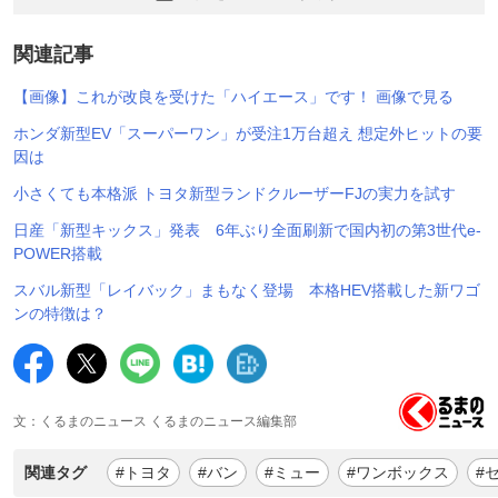
関連記事
【画像】これが改良を受けた「ハイエース」です！ 画像で見る
ホンダ新型EV「スーパーワン」が受注1万台超え 想定外ヒットの要
因は
小さくても本格派 トヨタ新型ランドクルーザーFJの実力を試す
日産「新型キックス」発表 6年ぶり全面刷新で国内初の第3世代e-
POWER搭載
スバル新型「レイバック」まもなく登場 本格HEV搭載した新ワゴ
ンの特徴は？
文：くるまのニュース くるまのニュース編集部
関連タグ
#トヨタ
#バン
#ミュー
#ワンボックス
#