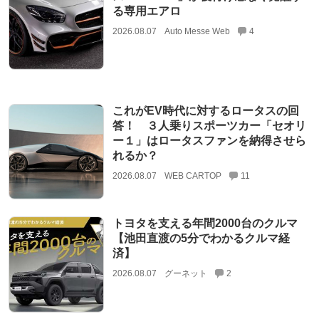
る専用エアロ
2026.08.07
Auto Messe Web
4
これがEV時代に対するロータスの回
答！ ３人乗りスポーツカー「セオリ
ー１」はロータスファンを納得させら
れるか？
2026.08.07
WEB CARTOP
11
トヨタを支える年間2000台のクルマ
【池田直渡の5分でわかるクルマ経
済】
2026.08.07
グーネット
2