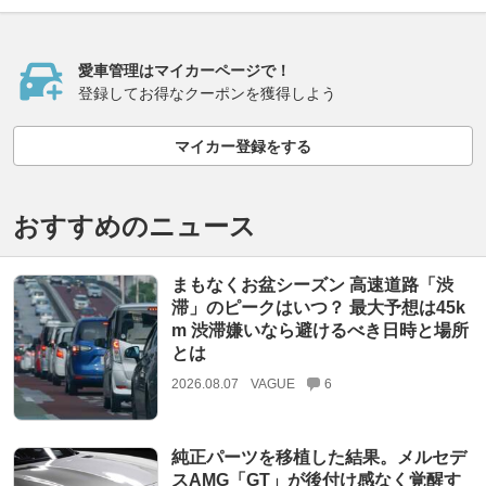
愛車管理はマイカーページで！
登録してお得なクーポンを獲得しよう
マイカー登録をする
おすすめのニュース
まもなくお盆シーズン 高速道路「渋
滞」のピークはいつ？ 最大予想は45k
m 渋滞嫌いなら避けるべき日時と場所
とは
2026.08.07
VAGUE
6
純正パーツを移植した結果。メルセデ
スAMG「GT」が後付け感なく覚醒す