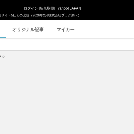
ログイン
[
新規取得
]
Yahoo! JAPAN
サイト5社との比較（2026年2月株式会社プラグ調べ）
オリジナル記事
マイカー
ぎる