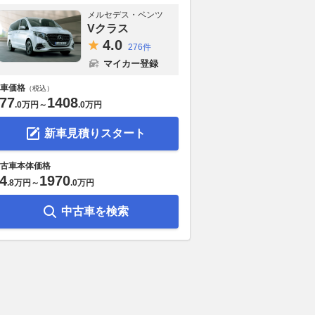
メルセデス・ベンツ
Vクラス
4.
0
276件
マイカー登録
車価格
（税込）
77
1408
.
0万円
～
.
0万円
新車見積りスタート
古車本体価格
4
1970
.
8万円
～
.
0万円
中古車を検索