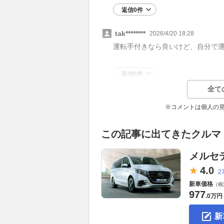
返信0件
tak********
2026/4/20 18:28
運転手付きなら良いけど、自分で
返信0件
全て
※コメントは個人の
この記事に出てきたクルマ
メルセ
4.
0
2
新車価格
（税
977
.
0万円
新