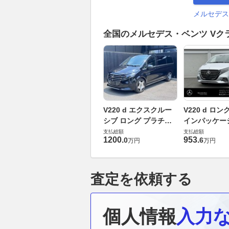
メルセデス
全国のメルセデス・ベンツ V
V220 d エクスクルー
V220 d ロン
シブ ロング プラチナ
インパッケー
スイート ディーゼルタ
ゼルターボ MP
支払総額
支払総額
1200
.
953
.
0
6
万円
万円
ーボ MP202601
査定を依頼する
個人情報
入力