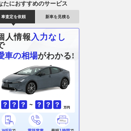
なたにおすすめのサービス
車査定を依頼
新車を見積る
個人情報
入力なし
で
挑む姿は美しい」轟音
赤灯だけでサイレンなしのパト
【実験】タイ
で光る絆。若月佑美と
カーは緊急車両なのか？ 抜い
は絶大!? バ
愛車の相場
がわかる!
、鈴鹿8耐が私たちの
ていいのかを道路交通法で解説
電気分解で落
するワケ
ンタンク応用
2026.08.07
ベストカーWeb
WEBヤングマシン
2026.08.07
WE