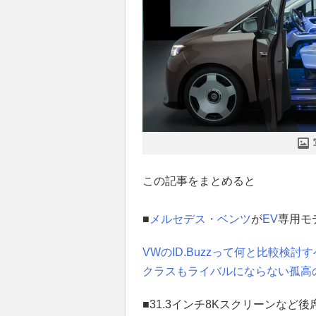
この記事をまとめると
■
メルセデス・ベンツ
が
EV
専用モ
VWのID.Buzzって何と比較検
クラスもライバルにならない孤高
■31.3インチ8Kスクリーンなど