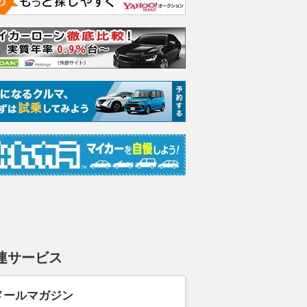
 ロング AMGラ
V220 d ロング ディー
V220 d ロング AMGラ
V220
ージ ディー
ゼルターボ MP202601
インパッケージ ディー
インパ
MP202601
ゼルターボ MP202601
ゼルター
支払総額
支払総額
支払総額
929
.
1013
.
1005
.
7
1
万円
万円
連サービス
メールマガジン