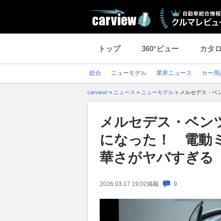
トップ
360°ビュー
カタ
総合
ニューモデル
業界ニュース
カー用
carview!
>
ニュース
>
ニューモデル
>
メルセデス・ベ
メルセデス・ベン
になった！ 電動ミ
華さがヤバすぎる
2026.03.17 19:02
掲載
9