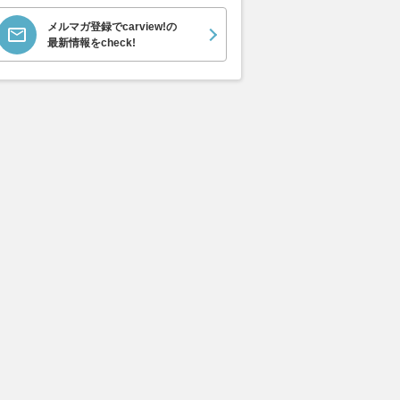
メルマガ登録でcarview!の
最新情報をcheck!