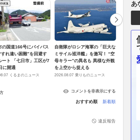
あ
市の国道166号にバイパス
自衛隊がロシア海軍の「巨大な
「限界に
 “すれ違い困難”を回避す
ミサイル巡洋艦」を激写！ “空
と雨の中
ルート 「七日市」工区が7
母キラー”の異名も 異様な外観
振り返る
7日に開通
を上空から捉える
胸を熱く
08.07
くるまのニュース
2026.08.07
乗りものニュース
2026.08.07
コメントを非表示にする
方
おすすめ順
新着順
違反報告