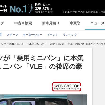
掲載レビュー
325,876
件
時点
※新車カタログのある自動車総合情報
2026.08.07
ログ
中古車検索
新車見積り
車買取
ニュース
品
スポーツ
モーターショー
イベント
ランキング
ンツが「乗用ミニバン」に本気になった！ 電動ミニバン「VLE」の後席の豪華さがヤバす
ツが「乗用ミニバン」に本気
ニバン「VLE」の後席の豪