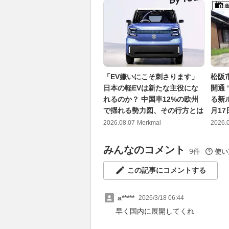
「EV嫌いにこそ刺さります」
松阪
日本の軽EVは新たな主役にな
開通
れるのか？ 中国車12%の欧州
る新
で揺れる勢力図、その行方とは
月1
2026.08.07
Merkmal
2026.
みんなのコメント
9件
使い
この記事にコメントする
a*****
2026/3/18 06:44
早く国内に展開してくれ