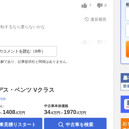
7
0
違反報告
運転するなら要らないかな
2
0
のコメントを読む（9件）
見解であり、記事提供社と関係はありません。
デス・ベンツ Vクラス
76件
中古車本体価格
込）
1408
34
1970
～
.
0万円
.
8万円
～
.
0万円
車見積りスタート
中古車を検索