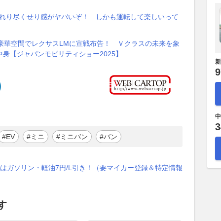
至れり尽くせり感がヤバいぞ！ しかも運転して楽しいって
豪華空間でレクサスLMに宣戦布告！ Ｖクラスの未来を象
身【ジャパンモビリティショー2025】
新
9
中
3
#EV
#ミニ
#ミニバン
#バン
はガソリン・軽油7円/L引き！（要マイカー登録＆特定情報
す