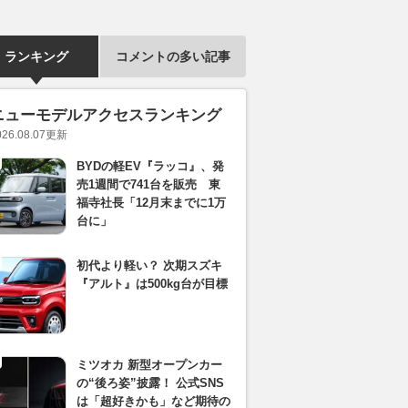
ランキング
コメントの多い記事
ニューモデルアクセスランキング
026.08.07
更新
BYDの軽EV『ラッコ』、発
売1週間で741台を販売 東
福寺社長「12月末までに1万
台に」
初代より軽い？ 次期スズキ
『アルト』は500kg台が目標
ミツオカ 新型オープンカー
の“後ろ姿”披露！ 公式SNS
は「超好きかも」など期待の