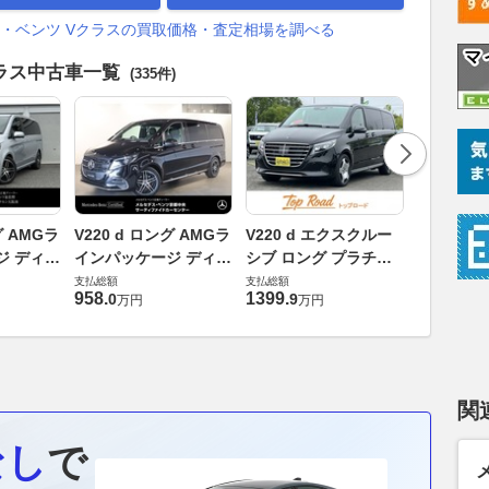
・ベンツ Vクラスの買取価格・査定相場を調べる
クラス中古車一覧
(335件)
V220 d
グ AMGラ
V220 d ロング AMGラ
V220 d エクスクルー
インパッケ
ジ ディー
インパッケージ ディー
シブ ロング プラチナ
ゼルターボ 
支払総額
202601
ゼルターボ MP202602
スイート ディーゼルタ
支払総額
支払総額
940
.
6
万円
958
.
1399
.
0
9
万円
万円
ーボ MP202601
関
なし
で