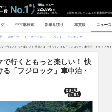
掲載レビュー
325,895
件
時点
※新車カタログのある自動車総合情報
2026.08.07
ログ
中古車検索
新車見積り
車買取
ニュース
品
スポーツ
モーターショー
イベント
ランキング
ルマで行くともっと楽しい！ 快適さまで持っていける「フジロック」車中泊・ドライブガイ
マで行くともっと楽しい！ 快
ける「フジロック」車中泊・
新