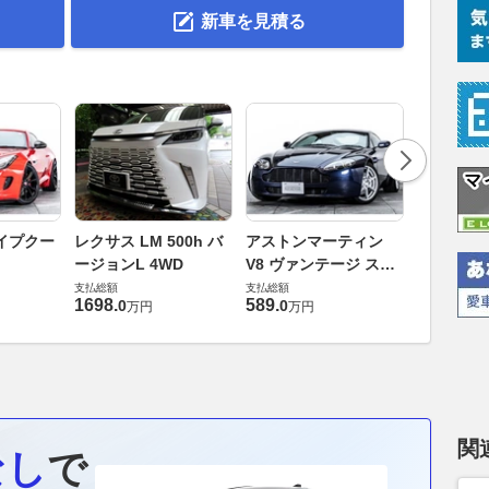
新車を見積る
ロータス 
イプクー
レクサス LM 500h バ
アストンマーティン
エヴォー
ージョンL 4WD
V8 ヴァンテージ スポ
支払総額
ーツシフト
支払総額
支払総額
448
.
0
万円
1698
.
589
.
0
0
万円
万円
関
なし
で