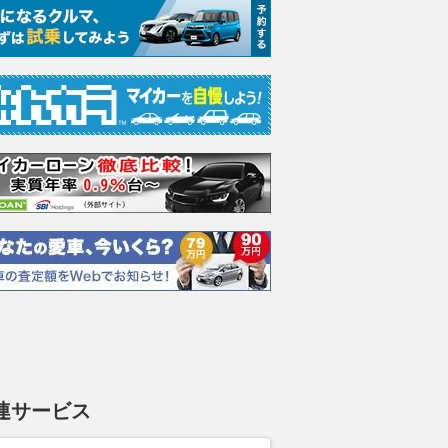
エヴォーラ
ホンダ NSX 3.0
ロールスロイス ゴース
日産 
ラ
ト ロールスロイス ゴ
ック 
支払総額
898
.
0
万円
ースト(第1世代 / RR4)
支払総額
支払総額
905
.
220
.
1
0
万円
連サービス