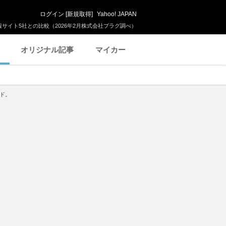
ログイン
[
新規取得
]
Yahoo! JAPAN
サイト5社との比較（2026年2月株式会社プラグ調べ）
オリジナル記事
マイカー
ド。