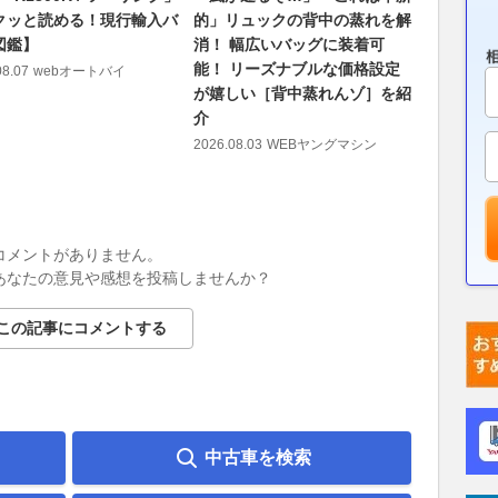
クッと読める！現行輸入バ
的」リュックの背中の蒸れを解
ざ作り直
図鑑】
消！ 幅広いバッグに装着可
開通へ 
能！ リーズナブルな価格設定
ぶ剥がして
08.07
webオートバイ
が嬉しい［背中蒸れんゾ］を紹
国道の代
介
2026.08.06
2026.08.03
WEBヤングマシン
コメントがありません。
あなたの意見や感想を投稿しませんか？
この記事にコメントする
中古車を検索