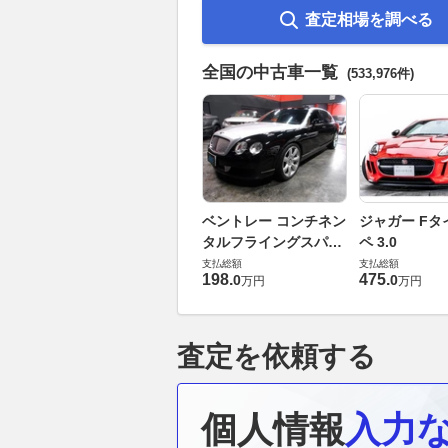
査定相場を調べる
全国の中古車一覧
(533,976件)
ベントレー コンチネン
ジャガー Fタ
タルフライングスパー
ペ 3.0
6.0 4WD
支払総額
支払総額
198
.
475
.
0
0
万円
万円
査定を依頼する
個人情報
入力