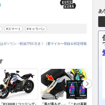
あ
イ
#スマート
#キャラバン
はガソリン・軽油7円/L引き！（要マイカー登録＆特定情報
す
「R1300R / ツーリング」
「風が通るぞ…」「これは革新
紀伊半島