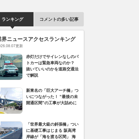
ランキング
コメントの多い記事
業界ニュースアクセスランキング
026.08.07
更新
赤灯だけでサイレンなしのパ
トカーは緊急車両なのか？
抜いていいのかを道路交通法
で解説
新東名の「巨大アーチ橋」つ
いにつながった！ “最後の未
開通区間”の工事が大詰めに
「世界最大級の斜張橋」つい
に基礎工事はじまる 阪高湾
岸線が「海を渡る区間」 海