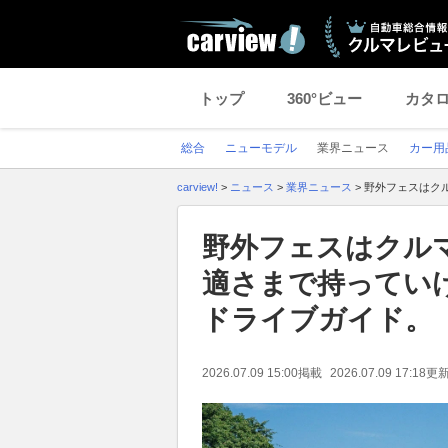
トップ
360°ビュー
カタ
総合
ニューモデル
業界ニュース
カー用
carview!
>
ニュース
>
業界ニュース
>
野外フェスはク
野外フェスはクル
適さまで持ってい
ドライブガイド。
2026.07.09 15:00
掲載
2026.07.09 17:18
更