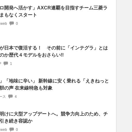
ロ開発へ活かす」AXCR連覇を目指すチーム三菱ラ
まもなくスタート
 web
0
が日本で復活する！ その前に「インテグラ」とは
のか歴代４モデルをおさらい!!
P
1
」「地味に辛い」 新幹線に安く乗れる「えきねっと
胆の声 在来線特急も対象
ース
4
明けに大型アップデートへ。競争力向上のため、チ
引き続き容認か
 web
0