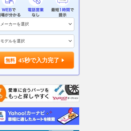
したトンネル」ついに
的なフロアマットが登場。純正
カバンに！ 
内部コンクリート“ぜん
品をそのまま活かせる［ゴリラ
の解体屋が始
”約3年遅れ 唯一の
マットベース］を紹介！ トヨ
し涙が止まらな
替路に
タの人気ミニバン「ノア・ヴォ
2026.08.06
WEB
クシー」にピッタリ！
乗りものニュース
2026.08.06
月刊自家用車WEB
45秒で入力完了