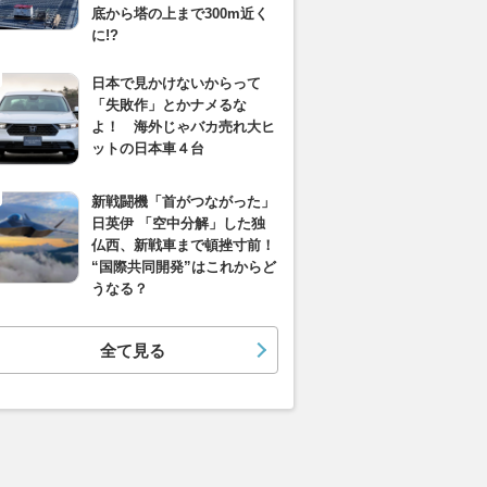
底から塔の上まで300m近く
に!?
日本で見かけないからって
「失敗作」とかナメるな
よ！ 海外じゃバカ売れ大ヒ
ットの日本車４台
新戦闘機「首がつながった」
日英伊 「空中分解」した独
仏西、新戦車まで頓挫寸前！
“国際共同開発”はこれからど
うなる？
全て見る