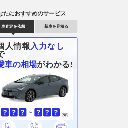
なたにおすすめのサービス
車査定を依頼
新車を見積る
個人情報
入力なし
で
愛車の相場
がわかる!
の山中を貫く「わざわ
「この発想はなかった…」革新
もう走れない