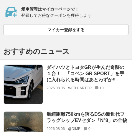
愛車管理はマイカーページで！
登録してお得なクーポンを獲得しよう
マイカー登録をする
おすすめのニュース
ダイハツとトヨタGRが生んだ奇跡の
１台！ 「コペン GR SPORT」を手
に入れられる時間はあとわずか!!
2026.08.06
WEB CARTOP
10
航続距離750kmを誇るDSの新世代フ
ラッグシップEVセダン「N°8」の全貌
2026.08.06
@DIME
0