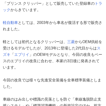
「プリンス クリッパー」として販売していた登録車の
トラ
ック
からきています。
軽自動車
としては、2003年から車名が復活する形で販売さ
れました。
軽としては初代となるクリッパーは、
三菱
からOEM供給を
受けるモデルでしたが、2013年に登場した2代目からは
ス
ズキ
「
エブリイ
」のOEMモデルとなり、今回の改良もベー
スのエブリイの改良に合わせ、本家の3日後に発表されて
います。
今回の改良では様々な先進安全装備を全車標準装備としま
した。
車線のはみ出しや標識の見落としを防ぐ「車線逸脱防止支
援システム」や「標識認識機能」の新規設定のほか、前方