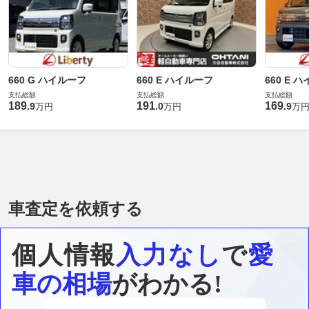
660 G ハイルーフ
660 E ハイルーフ
660 E 
支払総額
支払総額
支払総額
189
191
169
.
9
.
0
.
9
万円
万円
万
車査定を依頼する
個人情報
入力なし
で
愛
車の相場
がわかる!