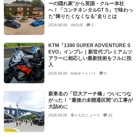
ーの隠れ家”から英国・クルー本社
へ！「コンチネンタルGT S」で味わっ
た“降りたくなくなる”走りとは
2026.08.06
VAGUE
2
KTM「1390 SUPER ADVENTURE S
EVO」インプレ｜新世代プレミアムツ
アラーに相応しい最新技術をフルに投
入
2026.08.06
webオートバイ
0
新東名の「巨大アーチ橋」ついにつな
がった！ “最後の未開通区間”の工事が
大詰めに
2026.08.06
乗りものニュース
32