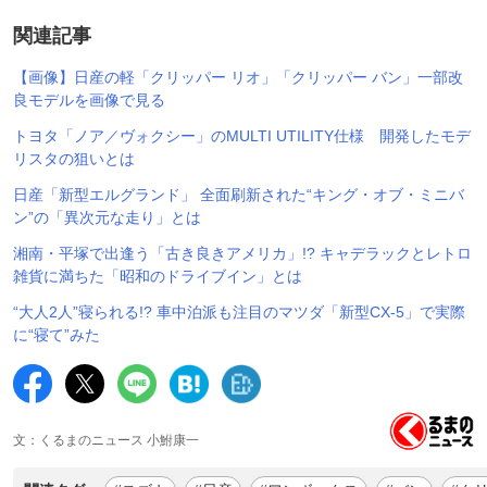
関連記事
【画像】日産の軽「クリッパー リオ」「クリッパー バン」一部改
良モデルを画像で見る
トヨタ「ノア／ヴォクシー」のMULTI UTILITY仕様 開発したモデ
リスタの狙いとは
日産「新型エルグランド」 全面刷新された“キング・オブ・ミニバ
ン”の「異次元な走り」とは
湘南・平塚で出逢う「古き良きアメリカ」!? キャデラックとレトロ
雑貨に満ちた「昭和のドライブイン」とは
“大人2人”寝られる!? 車中泊派も注目のマツダ「新型CX-5」で実際
に“寝て”みた
文：くるまのニュース 小鮒康一