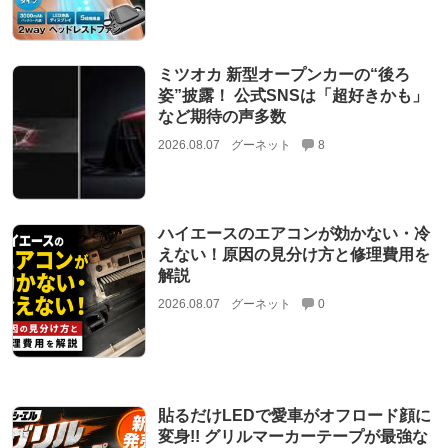
ミツオカ 新型オープンカーの“後ろ
姿”披露！ 公式SNSは「超好きかも」
など期待の声多数
2026.08.07
グーネット
8
ハイエースのエアコンが効かない・冷
えない！原因の見分け方と修理費用を
解説
2026.08.07
グーネット
0
貼るだけLEDで愛車がオフロード顔に
変身!! グリルマーカーテープが最強な