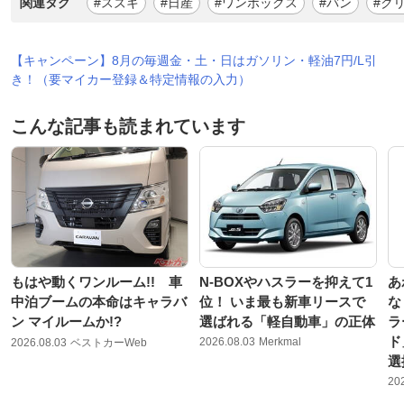
関連タグ
#スズキ
#日産
#ワンボックス
#バン
#ク
【キャンペーン】8月の毎週金・土・日はガソリン・軽油7円/L引
き！（要マイカー登録＆特定情報の入力）
こんな記事も読まれています
もはや動くワンルーム!! 車
N-BOXやハスラーを抑えて1
あ
中泊ブームの本命はキャラバ
位！ いま最も新車リースで
な
ン マイルームか!?
選ばれる「軽自動車」の正体
ラ
ド
2026.08.03
Merkmal
2026.08.03
ベストカーWeb
選
20