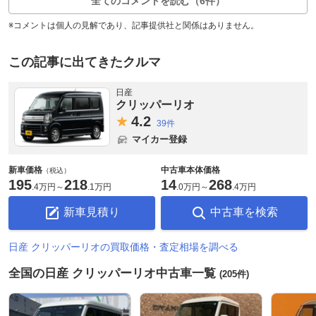
全てのコメントを読む（6件）
※コメントは個人の見解であり、記事提供社と関係はありません。
この記事に出てきたクルマ
日産
クリッパーリオ
4.
2
39件
マイカー登録
新車価格
中古車本体価格
（税込）
195
218
14
268
.
4万円
～
.
1万円
.
0万円
～
.
4万円
新車見積り
中古車を検索
日産 クリッパーリオの買取価格・査定相場を調べる
全国の日産 クリッパーリオ中古車一覧
(205件)