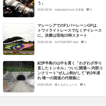
う」
2026.08.06
motorsport.com 日本版
0
マレーシアでのF1バーレーンGPは、
トワイライトレースでなくデイレース
に。決勝は現地15時スタート
2026.08.06
AUTOSPORT web
0
紀伊半島の山中を貫く「わざわざ作り
直したトンネル」ついに開通へ 内部コ
ンクリート“ぜんぶ剥がして”約3年遅
れ 唯一の国道の代替路に
2026.08.06
乗りものニュース
9