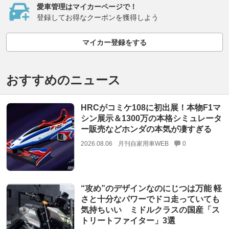
愛車管理はマイカーページで！
登録してお得なクーポンを獲得しよう
マイカー登録をする
おすすめのニュース
HRCがコミケ108に初出展！本物F1マ
シン展示＆1300万の本格シミュレータ
ー販売などホンダの本気が凄すぎる
2026.08.06
月刊自家用車WEB
0
“攻め”のデザインなのにじつは万能 軽
さと十分なパワーでドコ走っていても
気持ちいい ミドルクラスの国産「ス
トリートファイター」3選