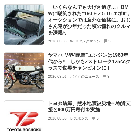
「いくらなんでも大げさ過ぎ…」BM
Wに嘲笑された“190 E 2.5-16 エボII”。
オークションでは意外な価格に。おじ
さん達が少年だった頃の憧れのクルマ
を深堀り
2026.08.06
WEBヤングマシン
5
ヤマハ“V型4気筒”エンジンは1960年
代から!! しかも2ストローク125ccク
ラスで世界チャンピオンに!!
2026.08.06
バイクのニュース
3
トヨタ紡織、熊本地震被災地へ物資支
援と600万円寄付を実施
2026.08.06
レスポンス
0