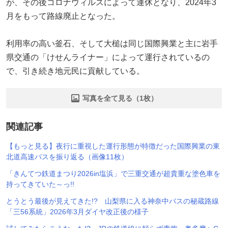
が、その後コロナウィルスによって運休となり、2024年3
月をもって路線廃止となった。
利用率の高い釜石、そして大槌は同じ国際興業と主に岩手
県交通の「けせんライナー」によって運行されているの
で、引き続き地元民に貢献している。
写真を全て見る（1枚）
関連記事
【もっと見る】夜行に重視した運行形態が特徴だった国際興業の東
北道高速バスを振り返る（画像11枚）
「きんてつ鉄道まつり2026in塩浜」で三重交通が超貴重な塗色車を
持ってきていた～っ!!
とうとう最後が見えてきた!? 山梨県に入る神奈中バスの秘蔵路線
「三56系統」2026年3月ダイヤ改正後の様子