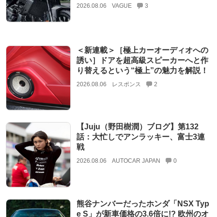
2026.08.06
VAGUE
3
＜新連載＞［極上カーオーディオへの
誘い］ドアを超高級スピーカーへと作
り替えるという“極上”の魅力を解説！
2026.08.06
レスポンス
2
【Juju（野田樹潤）ブログ】第132
話：大忙しでアンラッキー、富士3連
戦
2026.08.06
AUTOCAR JAPAN
0
熊谷ナンバーだったホンダ「NSX Typ
e S」が新車価格の3.6倍に!? 欧州のオ