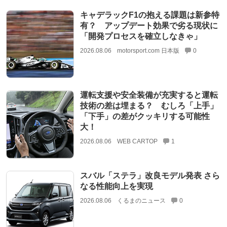
キャデラックF1の抱える課題は新参特
有？ アップデート効果で劣る現状に
「開発プロセスを確立しなきゃ」
2026.08.06
motorsport.com 日本版
0
運転支援や安全装備が充実すると運転
技術の差は埋まる？ むしろ「上手」
「下手」の差がクッキリする可能性
大！
2026.08.06
WEB CARTOP
1
スバル「ステラ」改良モデル発表 さら
なる性能向上を実現
2026.08.06
くるまのニュース
0