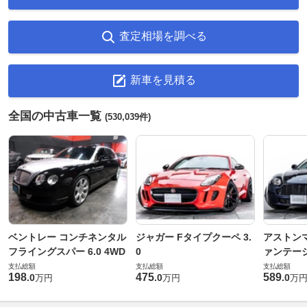
査定相場を調べる
新車を見積る
全国の中古車一覧
(530,039件)
ベントレー コンチネンタル
ジャガー Fタイプクーペ 3.
アストンマ
フライングスパー 6.0 4WD
0
ァンテー
支払総額
支払総額
支払総額
198
475
589
.
0
.
0
.
0
万円
万円
万