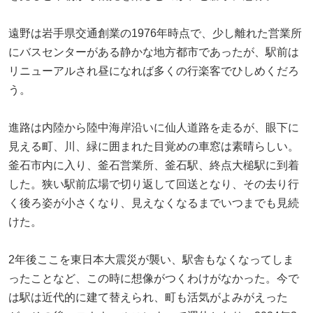
遠野は岩手県交通創業の1976年時点で、少し離れた営業所
にバスセンターがある静かな地方都市であったが、駅前は
リニューアルされ昼になれば多くの行楽客でひしめくだろ
う。
進路は内陸から陸中海岸沿いに仙人道路を走るが、眼下に
見える町、川、緑に囲まれた目覚めの車窓は素晴らしい。
釜石市内に入り、釜石営業所、釜石駅、終点大槌駅に到着
した。狭い駅前広場で切り返して回送となり、その去り行
く後ろ姿が小さくなり、見えなくなるまでいつまでも見続
けた。
2年後ここを東日本大震災が襲い、駅舎もなくなってしま
ったことなど、この時に想像がつくわけがなかった。今で
は駅は近代的に建て替えられ、町も活気がよみがえった