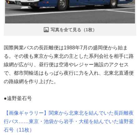
写真を全て見る（1枚）
国際興業バスの長距離便は1988年7月の盛岡便から始ま
る。その後も東京から東北の主とした系列会社を相手に路
線網が広がり、昼行便は空港やレジャー施設のアクセス
で、都市間輸送はもっぱら夜行に力を入れ、北東北直通便
の路線網を作り上げた。
●遠野釜石号
【画像ギャラリー】関東から北東北を結んでいた長距離夜
行バス……東京・池袋から岩手・大槌を結んでいた遠野釜
石号（11枚）