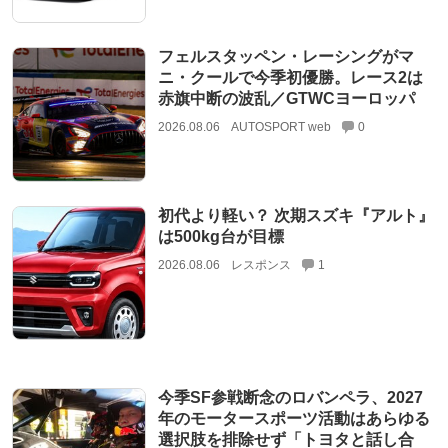
フェルスタッペン・レーシングがマ
ニ・クールで今季初優勝。レース2は
赤旗中断の波乱／GTWCヨーロッパ
2026.08.06
AUTOSPORT web
0
初代より軽い？ 次期スズキ『アルト』
は500kg台が目標
2026.08.06
レスポンス
1
今季SF参戦断念のロバンペラ、2027
年のモータースポーツ活動はあらゆる
選択肢を排除せず「トヨタと話し合