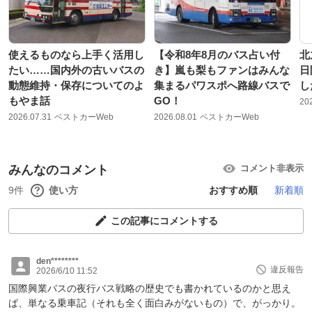
使えるものなら上手く活用し
【令和8年8月のバス占い付
北
たい……国内外の古いバスの
き】嵐も梨もファンはみんな
日
動態維持・保存についてのよ
集まるパワスポへ路線バスで
し
もやま話
GO！
20
2026.07.31
ベストカーWeb
2026.08.01
ベストカーWeb
みんなのコメント
コメント非表示
9件
使い方
おすすめ順
新着順
この記事にコメントする
den********
違反報告
2026/6/10 11:52
国際興業バスの夜行バス戦略の歴史でも書かれているのかと思え
ば、単なる乗車記（それも全く面白みがないもの）で、がっかり。