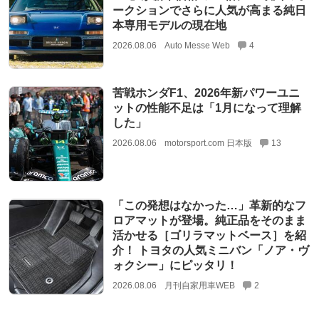
ークションでさらに人気が高まる純日
本専用モデルの現在地
2026.08.06
Auto Messe Web
4
苦戦ホンダF1、2026年新パワーユニ
ットの性能不足は「1月になって理解
した」
2026.08.06
motorsport.com 日本版
13
「この発想はなかった…」革新的なフ
ロアマットが登場。純正品をそのまま
活かせる［ゴリラマットベース］を紹
介！ トヨタの人気ミニバン「ノア・ヴ
ォクシー」にピッタリ！
2026.08.06
月刊自家用車WEB
2