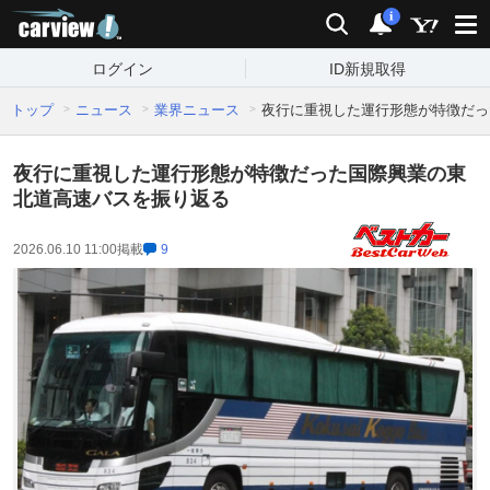
carview!
検索
通知
i
ログイン
ID新規取得
トップ
ニュース
業界ニュース
夜行に重視した運行形態が特徴だっ
夜行に重視した運行形態が特徴だった国際興業の東
北道高速バスを振り返る
2026.06.10 11:00
掲載
9