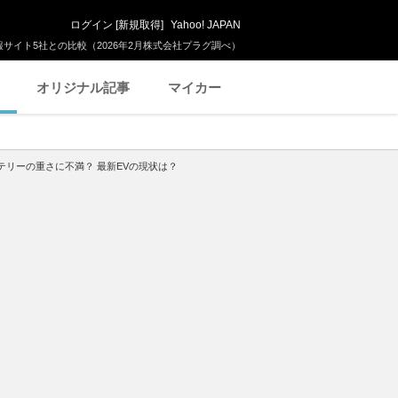
ログイン
[
新規取得
]
Yahoo! JAPAN
サイト5社との比較（2026年2月株式会社プラグ調べ）
オリジナル記事
マイカー
テリーの重さに不満？ 最新EVの現状は？