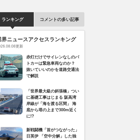
ランキング
コメントの多い記事
業界ニュースアクセスランキング
026.08.08
更新
赤灯だけでサイレンなしのパ
トカーは緊急車両なのか？
抜いていいのかを道路交通法
で解説
「世界最大級の斜張橋」つい
に基礎工事はじまる 阪高湾
岸線が「海を渡る区間」 海
底から塔の上まで300m近く
に!?
新戦闘機「首がつながった」
日英伊 「空中分解」した独