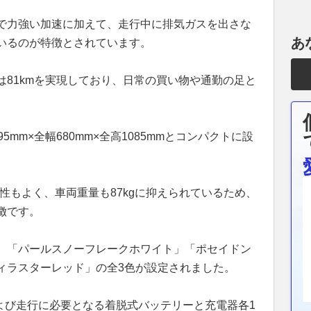
で力強い加速に加えて、走行中に排気ガスを出さな
あ
いるのが特徴とされています。
81kmを実現しており、日常の買い物や通勤の足と
。
mm×全幅680mm×全高1085mmとコンパクトに設
き性もよく、車両重量も87kgに抑えられているため、
徴です。
、「パールスノーフレークホワイト」「ポセイドン
ィラスターレッド」の全3色が設定されました。
よび走行に必要となる着脱式バッテリーと充電器各1