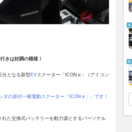
売れ行きは好調の模様！
種区分となる新型
EV
スクーター「ICON e：（アイコン
ンダの原付一種電動スクーター「ICON e：」です！
載された交換式バッテリーを動力源とするパーソナル