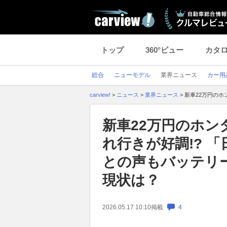
トップ
360°ビュー
カタ
総合
ニューモデル
業界ニュース
カー用
carview!
>
ニュース
>
業界ニュース
>
新車22万円のホ
新車22万円のホン
れ行きが好調!? 
との声もバッテリー
現状は？
2026.05.17 10:10
掲載
4