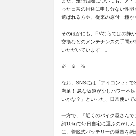
また、走行距離についても、アイ
った日常の用途に申し分ない性能
選ばれる方や、従来の原付一種か
そのほかにも、EVならではの静
交換などのメンテナンスの手間が
いただいています」。
※ ※ ※
なお、SNSには「アイコン e：
満足！ 急な坂道が少しパワー不
いかな？」といった、日常使いで
一方で、「近くのバイク屋さんで
約10kgで毎日自宅に運ぶのがし
に、着脱式バッテリーの重量を懸