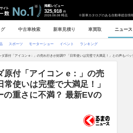
掲載レビュー
325,918
件
時点
※新車カタログのある自動車総合情報
2026.08.08
ログ
中古車検索
新車見積り
車買取
ニュース
品
スポーツ
モーターショー
イベント
ランキング
ンダ原付「アイコン e：」の売れ行きが好調!? 「日常使いは完璧で大満足！」との声もバッ
ダ原付「アイコン e：」の売
「日常使いは完璧で大満足！」
の重さに不満？ 最新EVの