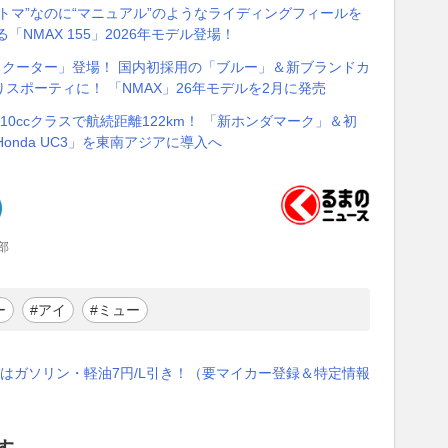
ートマ”なのに“マニュアル”のようなライディングフィールを
る「NMAX 155」2026年モデル登場！
スクーター」登場！ 国内初採用の「ブルー」＆新ブランドカ
スポーティに！ 「NMAX」26年モデルを2月に発売
10ccクラスで航続距離122km！ 「新ホンダマーク」＆初
onda UC3」を東南アジアに導入へ
部
ー
#アイ
#ミュー
はガソリン・軽油7円/L引き！（要マイカー登録＆特定情報