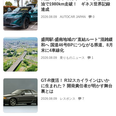
油で1980km走破！ ギネス世界記録
達成
2026.08.09
AUTOCAR JAPAN
0
盛岡駅‐盛南地域の“直結ルート”混雑緩
和へ 国道46号BPにつながる県道、8月
末に4車線化
2026.08.09
乗りものニュース
1
GT-R復活！ R32スカイラインはいか
に生まれた？ 開発責任者が明かす舞台
裏とは
2026.08.09
レスポンス
7