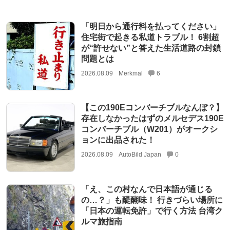
「明日から通行料を払ってください」
住宅街で起きる私道トラブル！ 6割超
が“許せない”と答えた生活道路の封鎖
問題とは
2026.08.09
Merkmal
6
【この190Eコンバーチブルなんぼ？】
存在しなかったはずのメルセデス190E
コンバーチブル（W201）がオークシ
ョンに出品された！
2026.08.09
AutoBild Japan
0
「え、この村なんで日本語が通じる
の…？」も醍醐味！ 行きづらい場所に
「日本の運転免許」で行く方法 台湾ク
ルマ旅指南