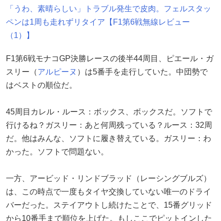
「うわ、素晴らしい」トラブル発生で皮肉。フェルスタッ
ペンは1周も走れずリタイア【F1第6戦無線レビュー
（1）】
F1第6戦モナコGP決勝レースの後半44周目、ピエール・ガ
スリー（
アルピーヌ
）は5番手を走行していた。中団勢で
はベストの順位だ。
45周目カレル・ルース：ボックス、ボックスだ。ソフトで
行けるね？ガスリー：あと何周残っている？ルース：32周
だ。他はみんな、ソフトに履き替えている。ガスリー：わ
かった。ソフトで問題ない。
一方、アービッド・リンドブラッド（レーシングブルズ）
は、この時点で一度もタイヤ交換していない唯一のドライ
バーだった。ステイアウトし続けたことで、15番グリッド
から10番手まで順位を上げた。もしここでピットインした