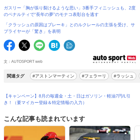
ガスリー「胸が張り裂けるような思い」3番手フィニッシュも、2度
のペナルティで“長年の夢”のモナコ表彰台を逃す
「クラッシュの原因はブレーキ」とのルクレールの主張を受け、サ
プライヤーが「驚き」を表明
文：AUTOSPORT web
関連タグ
#アストンマーティン
#フェラーリ
#ラッシュ
【キャンペーン】8月の毎週金・土・日はガソリン・軽油7円/L引
き！（要マイカー登録＆特定情報の入力）
こんな記事も読まれています