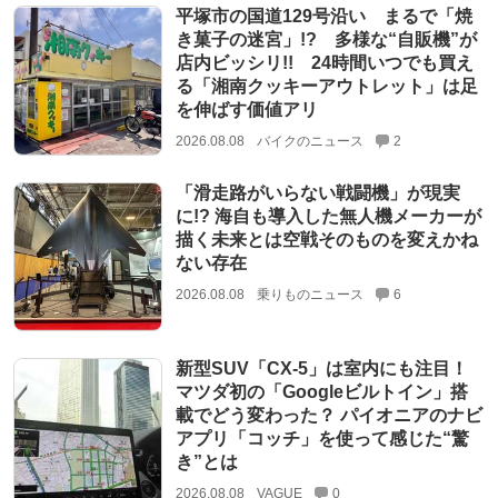
平塚市の国道129号沿い まるで「焼
き菓子の迷宮」!? 多様な“自販機”が
店内ビッシリ!! 24時間いつでも買え
る「湘南クッキーアウトレット」は足
を伸ばす価値アリ
2026.08.08
バイクのニュース
2
「滑走路がいらない戦闘機」が現実
に!? 海自も導入した無人機メーカーが
描く未来とは空戦そのものを変えかね
ない存在
2026.08.08
乗りものニュース
6
新型SUV「CX-5」は室内にも注目！
マツダ初の「Googleビルトイン」搭
載でどう変わった？ パイオニアのナビ
アプリ「コッチ」を使って感じた“驚
き”とは
2026.08.08
VAGUE
0