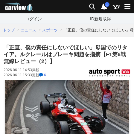
carview!
検索
通知
i
ログイン
ID新規取得
トップ
ニュース
スポーツ
「正直、僕の責任にしないでほしい」母
「正直、僕の責任にしないでほしい」母国でのリタ
イア。ルクレールはブレーキ問題を指摘【F1第6戦
無線レビュー（2）】
2026.06.11 14:53
掲載
2026.06.11 15:33
更新
6