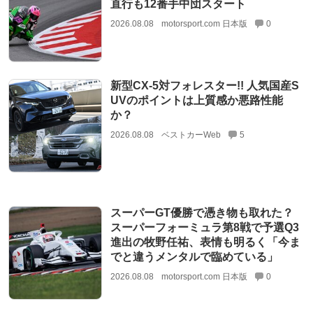
直行も12番手中団スタート
2026.08.08
motorsport.com 日本版
0
新型CX-5対フォレスター!! 人気国産S
UVのポイントは上質感か悪路性能
か？
2026.08.08
ベストカーWeb
5
スーパーGT優勝で憑き物も取れた？
スーパーフォーミュラ第8戦で予選Q3
進出の牧野任祐、表情も明るく「今ま
でと違うメンタルで臨めている」
2026.08.08
motorsport.com 日本版
0