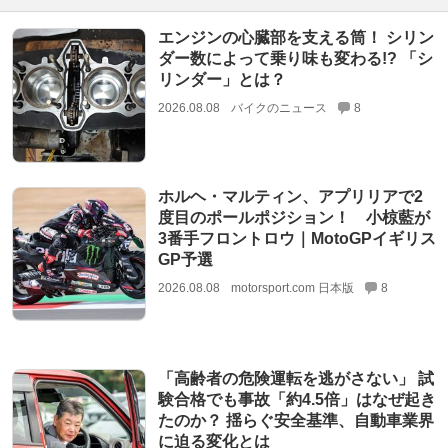
エンジンの心臓部を支える筒！ シリン
ダー数によって乗り味も変わる!? 「シ
リンダー」とは？
2026.08.08
バイクのニュース
8
ホルヘ・マルティン、アプリリアで2
度目のポールポジション！ 小椋藍が
3番手フロントロウ｜MotoGPイギリス
GP予選
2026.08.08
motorsport.com 日本版
8
「高齢者の危険運転を逃がさない」 試
験合格でも事故「約4.5倍」はなぜ起き
たのか？ 揺らぐ安全基準、自動車業界
に迫る変化とは