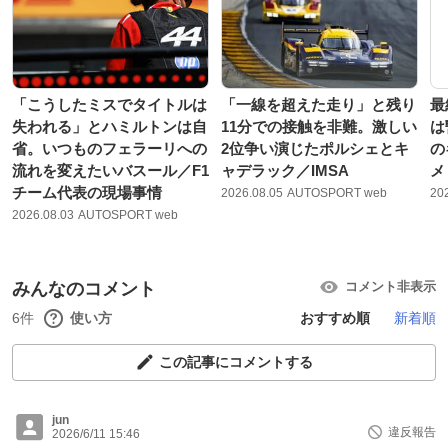
「こうしたミスでタイトルは
「一線を超えた走り」と残り
最
失われる」とハミルトンは自
11分での接触を非難。激しい
は
省。いつものフェラーリへの
2位争い演じたポルシェとキ
の
流れを変えたいバスール／F1
ャデラック／IMSA
メ
チーム代表の現場事情
2026.08.05
AUTOSPORT web
20
2026.08.03
AUTOSPORT web
みんなのコメント
コメント非表示
6件
使い方
おすすめ順
新着順
この記事にコメントする
jun
違反報告
2026/6/11 15:46