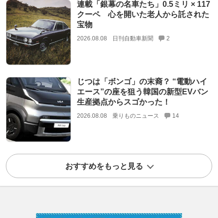
連載「銀幕の名車たち」0.5ミリ × 117
クーペ 心を開いた老人から託された
宝物
2026.08.08
日刊自動車新聞
2
じつは「ボンゴ」の末裔？ “電動ハイ
エース”の座を狙う韓国の新型EVバン
生産拠点からスゴかった！
2026.08.08
乗りものニュース
14
おすすめをもっと見る