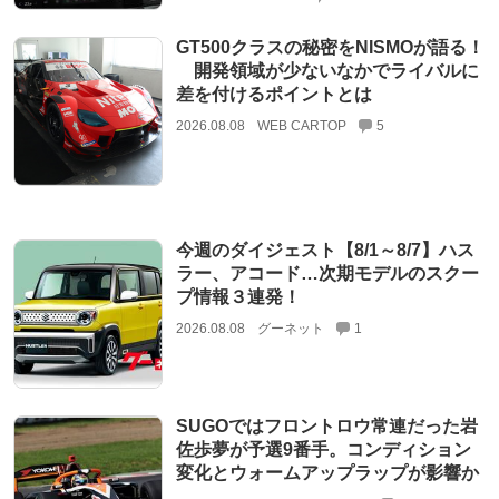
GT500クラスの秘密をNISMOが語る！
開発領域が少ないなかでライバルに
差を付けるポイントとは
2026.08.08
WEB CARTOP
5
今週のダイジェスト【8/1～8/7】ハス
ラー、アコード…次期モデルのスクー
プ情報３連発！
2026.08.08
グーネット
1
SUGOではフロントロウ常連だった岩
佐歩夢が予選9番手。コンディション
変化とウォームアップラップが影響か