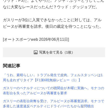
ウッド：P3だ、よくやった。アジャ：ふう～どうしてこん
なに大変なレースだったんだ？ウッド：グッジョブだ。
ガスリーが3位に入賞できなかったことに対しては、アル
ピーヌが再審査を請求。後日の裁定を待つことになった。
[オートスポーツweb 2026年06月11日]
写真を全て見る（1枚）
関連記事
「うわ、素晴らしい」トラブル発生で皮肉。フェルスタッペンは1
周も走れずリタイア【F1第6戦無線レビュー（1）】
ガスリーのペナルティについての聴聞会が木曜に実施へ。モナコの
表彰台を失ったアルピーヌが再審査を要求
ガスリーの表彰台剥奪を受け、アルピーヌが再審査請求。モナコで
多発した速度違反ペナルティにドライバーたちから疑問噴出