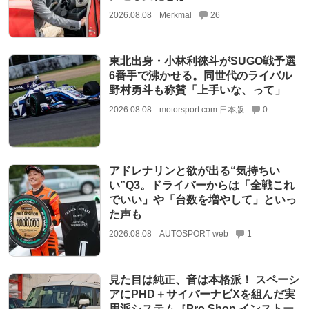
2026.08.08
Merkmal
26
東北出身・小林利徠斗がSUGO戦予選
6番手で沸かせる。同世代のライバル
野村勇斗も称賛「上手いな、って」
2026.08.08
motorsport.com 日本版
0
アドレナリンと欲が出る“気持ちい
い”Q3。ドライバーからは「全戦これ
でいい」や「台数を増やして」といっ
た声も
2026.08.08
AUTOSPORT web
1
見た目は純正、音は本格派！ スペーシ
アにPHD＋サイバーナビXを組んだ実
用派システム［Pro Shop インストー