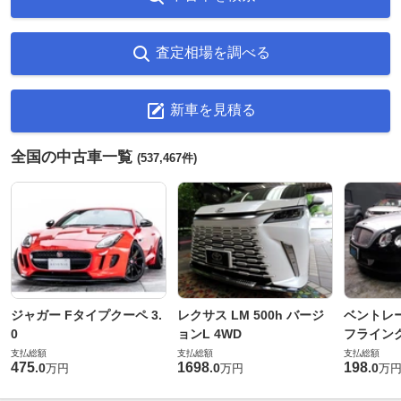
査定相場を調べる
新車を見積る
全国の中古車一覧
(537,467件)
ジャガー Fタイプクーペ 3.
レクサス LM 500h バージ
ベントレ
0
ョンL 4WD
フライングス
支払総額
支払総額
支払総額
475
1698
198
.
0
.
0
.
0
万円
万円
万