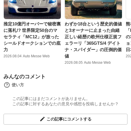
推定10億円オーバーで秘密裏
わずか18台という歴史的価値
熊
に落札!? 世界限定50台のマ
と3オーナーに止まった由緒
「
セラティ「MC12」が放った
正しい経歴の欧州仕様正規フ
の
シールドオークションでの底
ェラーリ「365GTS/4 デイト
ョ
力
ナ・スパイダー」の圧倒的価
日
値
2026.08.04
Auto Messe Web
20
2026.08.05
Auto Messe Web
みんなのコメント
使い方
この記事にはまだコメントがありません。
この記事に対するあなたの意見や感想を投稿しませんか？
この記事にコメントする