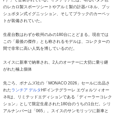
のレカロ製スポーツシートやアルミ製の計器パネル、プッ
シュボタン式イグニッション、そしてブラックのカーペッ
トが装備されていた。
生産台数はわずか欧州のみの180台にとどまる。現在では
この「最後の傑作」とも称されるモデルは、コレクターの
間で非常に高い人気を博しているのだ。
スイスに新車で納車され、2人のオーナーに大切に乗り継
がれた極上個体
先ごろ、ボナムズ社の「MONACO 2026」セールに出品さ
れた
ランチア デルタ
HFインテグラーレ エヴォルツィオー
ネIIは、リミテッドエディションである「ディーラーコレク
ション」として限定生産された180台のうちの1台だ。シリ
アルナンバーは「065」。スイスのサンモリッツに新車と