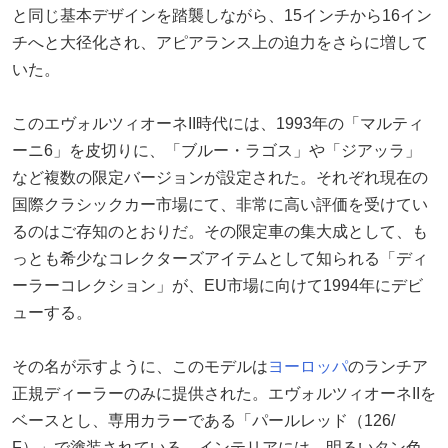
と同じ基本デザインを踏襲しながら、15インチから16イン
チへと大径化され、アピアランス上の迫力をさらに増して
いた。
このエヴォルツィオーネII時代には、1993年の「マルティ
ーニ6」を皮切りに、「ブルー・ラゴス」や「ジアッラ」
など複数の限定バージョンが設定された。それぞれ現在の
国際クラシックカー市場にて、非常に高い評価を受けてい
るのはご存知のとおりだ。その限定車の集大成として、も
っとも希少なコレクターズアイテムとして知られる「ディ
ーラーコレクション」が、EU市場に向けて1994年にデビ
ューする。
その名が示すように、このモデルは
ヨーロッパ
のランチア
正規ディーラーのみに提供された。エヴォルツィオーネIIを
ベースとし、専用カラーである「パールレッド（126/
F）」で塗装されている。インテリアには、明るいタン色