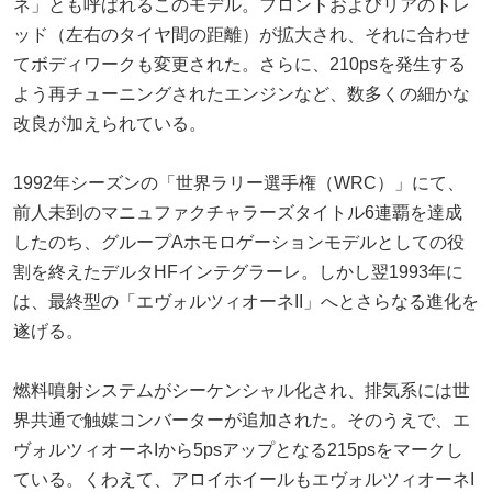
ネ」とも呼ばれるこのモデル。フロントおよびリアのトレ
ッド（左右のタイヤ間の距離）が拡大され、それに合わせ
てボディワークも変更された。さらに、210psを発生する
よう再チューニングされたエンジンなど、数多くの細かな
改良が加えられている。
1992年シーズンの「世界ラリー選手権（WRC）」にて、
前人未到のマニュファクチャラーズタイトル6連覇を達成
したのち、グループAホモロゲーションモデルとしての役
割を終えたデルタHFインテグラーレ。しかし翌1993年に
は、最終型の「エヴォルツィオーネII」へとさらなる進化を
遂げる。
燃料噴射システムがシーケンシャル化され、排気系には世
界共通で触媒コンバーターが追加された。そのうえで、エ
ヴォルツィオーネIから5psアップとなる215psをマークし
ている。くわえて、アロイホイールもエヴォルツィオーネI