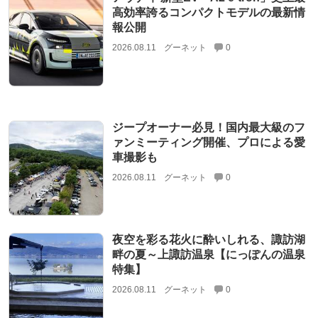
高効率誇るコンパクトモデルの最新情
報公開
2026.08.11
グーネット
0
ジープオーナー必見！国内最大級のフ
ァンミーティング開催、プロによる愛
車撮影も
2026.08.11
グーネット
0
夜空を彩る花火に酔いしれる、諏訪湖
畔の夏～上諏訪温泉【にっぽんの温泉
特集】
2026.08.11
グーネット
0