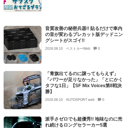
音質改善の秘密兵器!! 貼るだけで車内
の音が変わるプレカット版デッドニン
グシートがスゴイ!!
2026.08.10
ベストカーWeb
0
「青旗出てるのに譲ってもらえず」
「パワーが足りなかった」「とにかく
タフな1日」【SF Mix Voices第8戦決
勝】
2026.08.10
AUTOSPORT web
0
派手さゼロでも超優秀!! 地味なのに売
れ続けるロングセラーカー5選