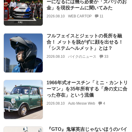
ーになるには幾ら必要か「ズバリのお
金」を現役チームに聞いてみた
2026.08.10
WEB CARTOP
11
フルフェイスとジェットの長所を融
合！ メットを脱がずに顔を出せる！
「システムヘルメット」とは？
2026.08.10
バイクのニュース
33
1966年式オースチン「ミニ・カントリ
ーマン」を35年所有する「身の丈に合
った存在」という流儀
2026.08.10
Auto Messe Web
4
『GTO』鬼塚英吉じゃないほうのバイ