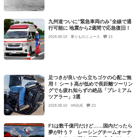
九州道ついに“緊急車両のみ”全線で通
行可能に 地震から2週間で応急復旧！
2026.08.10
乗りものニュース
13
足つきが良いから立ちゴケの心配ご無
用！ シート高が低めで長距離ツーリン
グでも疲れ知らずの絶品「プレミアム
ツアラー」3選
2026.08.10
VAGUE
23
F1は数千億円だけど……国内だったら
夢が叶う？ レーシングチームオーナ