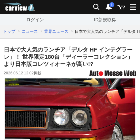
carview!
検索
通知
i
ログイン
ID新規取得
トップ
ニュース
業界ニュース
日本で大人気のランチア「デルタ H
日本で大人気のランチア「デルタ HF インテグラー
レ」！ 世界限定180台「ディーラーコレクション」
より日本版コレツィオーネが高い!?
2026.06.12 12:02
掲載