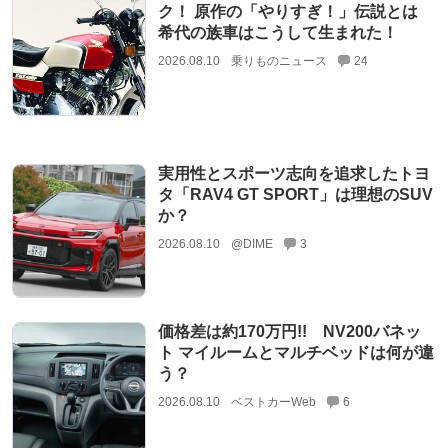
ク！ 原作の「やりすぎ！」伝説とは
希代の族車はこうして生まれた！
2026.08.10
乗りものニュース
24
実用性とスポーツ志向を追求したトヨ
タ「RAV4 GT SPORT」は理想のSUV
か？
2026.08.10
@DIME
3
価格差は約170万円!! NV200バネッ
ト マイルームとマルチベッドは何が違
う？
2026.08.10
ベストカーWeb
6