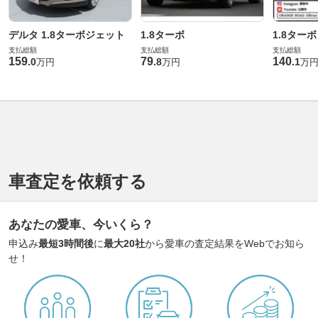
デルタ 1.8ターボジェット
1.8ターボ
1.8ターボ
支払総額
支払総額
支払総額
159
79
140
.
0
.
8
.
1
万円
万円
万
車査定を依頼する
あなたの愛車、今いくら？
申込み
最短3時間後
に
最大20社
から愛車の査定結果をWebでお知ら
せ！