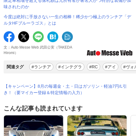
限定車相場を超える落札額は元所有者が著名人かつ特別な装備が加
味されたのか
今度は絶対に手放さない一生の相棒！稀少かつ極上のランチア「デ
ルタHFブルーラゴス」とは
文：Auto Messe Web 武田公実（TAKEDA
Hiromi）
関連タグ
#ランチア
#インテグラ
#RC
#アイ
#ヴォ
【キャンペーン】8月の毎週金・土・日はガソリン・軽油7円/L引
き！（要マイカー登録＆特定情報の入力）
こんな記事も読まれています