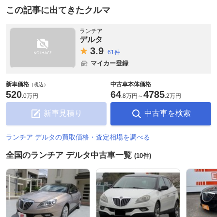
この記事に出てきたクルマ
ランチア
デルタ
3.
9
61件
マイカー登録
新車価格
中古車本体価格
（税込）
520
64
4785
.
0万円
.
8万円
～
.
2万円
新車見積り
中古車を検索
ランチア デルタの買取価格・査定相場を調べる
全国のランチア デルタ中古車一覧
(10件)