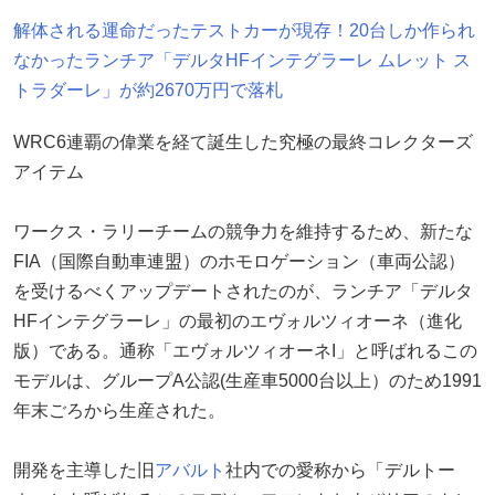
解体される運命だったテストカーが現存！20台しか作られ
なかったランチア「デルタHFインテグラーレ ムレット ス
トラダーレ」が約2670万円で落札
WRC6連覇の偉業を経て誕生した究極の最終コレクターズ
アイテム
ワークス・ラリーチームの競争力を維持するため、新たな
FIA（国際自動車連盟）のホモロゲーション（車両公認）
を受けるべくアップデートされたのが、ランチア「デルタ
HFインテグラーレ」の最初のエヴォルツィオーネ（進化
版）である。通称「エヴォルツィオーネI」と呼ばれるこの
モデルは、グループA公認(生産車5000台以上）のため1991
年末ごろから生産された。
開発を主導した旧
アバルト
社内での愛称から「デルトー