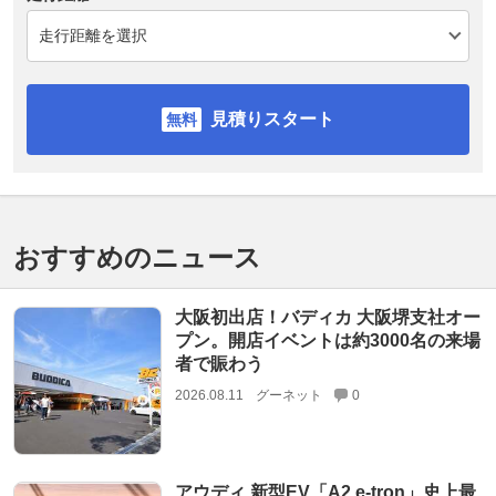
見積りスタート
おすすめのニュース
大阪初出店！バディカ 大阪堺支社オー
プン。開店イベントは約3000名の来場
者で賑わう
2026.08.11
グーネット
0
アウディ 新型EV「A2 e-tron」史上最