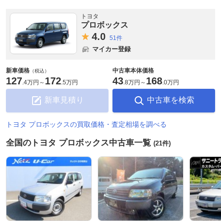
トヨタ
プロボックス
4.
0
51件
マイカー登録
新車価格
中古車本体価格
（税込）
127
172
43
168
.
4万円
～
.
5万円
.
8万円
～
.
0万円
新車見積り
中古車を検索
トヨタ プロボックスの買取価格・査定相場を調べる
全国のトヨタ プロボックス中古車一覧
(21件)