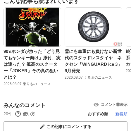
こんな記事も読まれています
90’sホンダが放った「どう見
雪にも車重にも負けない新世
純
てもヤンキー向け」原付、実
代のスタッドレスタイヤ ネ
系
は違った？ 孤高のスクータ
クセン「WINGUARD ice 3」
カ
ー「JOKER」その真の狙い
9月発売
20
とは？
2026.08.07
くるまのニュース
2026.08.07
乗りものニュース
みんなのコメント
コメント非表示
20件
使い方
おすすめ順
新着順
この記事にコメントする