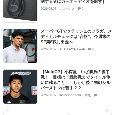
制する者はカーオーディオを制す］
2026.08.07
レスポンス
0
スーパーGTでクラッシュのフラガ、メ
ディカルチェックは“合格”。今週末の
SF第8戦に出走へ
2026.08.07
AUTOSPORT web
0
【MotoGP】小椋藍、いざ勝負の後半
戦！ 目標は「最終戦までタイトル争
いに残ること」 しかし後半初戦シル
バーストンは苦手？？
2026.08.07
motorsport.com 日本版
0