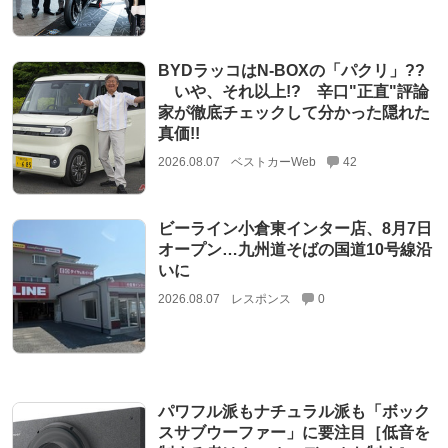
BYDラッコはN-BOXの「パクリ」??
いや、それ以上!? 辛口"正直"評論
家が徹底チェックして分かった隠れた
真価!!
2026.08.07
ベストカーWeb
42
ビーライン小倉東インター店、8月7日
オープン…九州道そばの国道10号線沿
いに
2026.08.07
レスポンス
0
パワフル派もナチュラル派も「ボック
スサブウーファー」に要注目［低音を