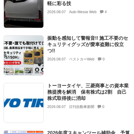
軽に彩る技
2026.08.07
Auto Messe Web
4
振動を感知して警報音!! 施工不要のセ
キュリティグッズが愛車盗難に役立
つ!!
2026.08.07
ベストカーWeb
0
トーヨータイヤ、三菱商事との資本業
務提携を解消 保有株式は2割 自己
株式取得後に消却
2026.08.07
日刊自動車新聞
0
2026年度スキャンツール補助金、予算