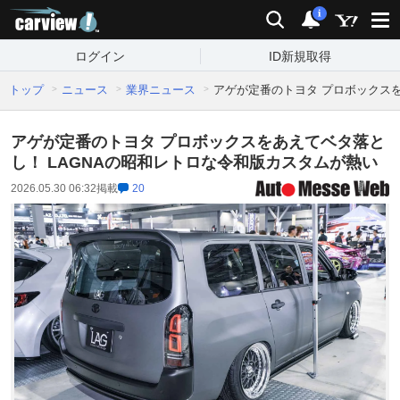
carview!
検索
通知
i
ログイン
ID新規取得
トップ
ニュース
業界ニュース
アゲが定番のトヨタ プロボックスを
アゲが定番のトヨタ プロボックスをあえてベタ落と
し！ LAGNAの昭和レトロな令和版カスタムが熱い
2026.05.30 06:32
掲載
20