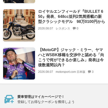
ロイヤルエンフィールド『BULLET 6
50』発表、648cc並列2気筒搭載の新
型クラシックモデル 98万0100円から
2026.08.07
レスポンス
0
【MotoGP】ジャック・ミラー、ヤマ
ハとWSBK移籍を交渉中と認める「向
こうで何ができるか楽しみ」発表は今
後数週間以内？
2026.08.07
motorsport.com 日本版
3
愛車管理はマイカーページで！
登録してお得なクーポンを獲得しよう