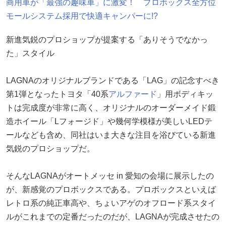
商用車が「最強の趣味車」に激変！ プロボックス全方位
モールシステム採用で快適キャンパーに!?
新進気鋭のプロショップが提案する「ありそうでなかっ
た」スタイル
LAGNAのオリジナルブランドである「LAG」の記念すべき
第1弾となったトヨタ「40系
アルファード
」用ボディキッ
トは完成度が非常に高く、オリジナルのオーダーメイド鍛
造ホイール「Lフォージド」や幾何学模様が美しいLEDテ
ールなども含め、同社はいま大きな注目を浴びている新進
気鋭のプロショップだ。
そんなLAGNAがオートメッセ in 愛知の会場に展示したの
が、新感覚のプロボックスである。プロボックスといえば
レトロ系の純正車高や、ちょいアゲのオフロード系スタイ
ルがこれまでの定番だったのだが、LAGNAが完成させたの