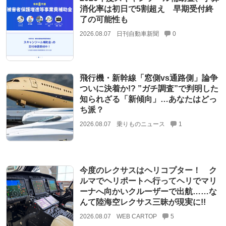
消化率は初日で5割超え 早期受付終
了の可能性も
2026.08.07
日刊自動車新聞
0
飛行機・新幹線「窓側vs通路側」論争
ついに決着か!? ”ガチ調査”で判明した
知られざる「新傾向」…あなたはどっ
ち派？
2026.08.07
乗りものニュース
1
今度のレクサスはヘリコプター！ ク
ルマでヘリポートへ行ってヘリでマリ
ーナへ向かいクルーザーで出航……な
んて陸海空レクサス三昧が現実に!!
2026.08.07
WEB CARTOP
5