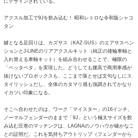
にデザインされている。
アクスル加工で9Jを飲み込む！ 昭和レトロな令和版シャコ
タン
鍵となる足回りは、カズサス（KAZ-SUS）のエアサスペン
ションとJ-LINEのリアアクスルキット（純正の後輪車軸と
入れ替える車軸キット）を組み合わせることで、極限の
「ベッタベタ」を実現した。どうしても腰高で商用車感が
抜けないプロボックスも、ここまで落とせば文句なしにス
タイリッシュだし、全体のカタマリ感も強調されてかなり
イカツい印象になる。
そこへ合わせたのは、ワーク「マイスター」の16インチ。
ノーマルフェンダーのままで「9J」という極太サイズを飲
み込む圧巻のマッチングは、LAGNAのノウハウが確かなこ
との証明だ。これを気持ちアウトリップ（フェンダーから