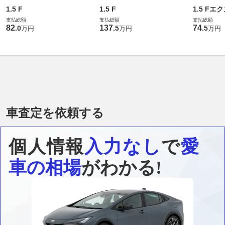
1.5 F
1.5 F
1.5 F
支払総額
支払総額
支払総額
82
137
74
.
0
.
5
.
5
万円
万円
万円
車査定を依頼する
個人情報
入力なし
で
愛
車の相場
がわかる!