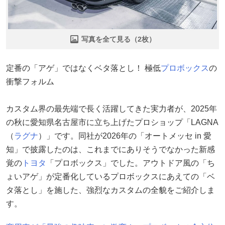
写真を全て見る（2枚）
定番の「アゲ」ではなくベタ落とし！ 極低
プロボックス
の
衝撃フォルム
カスタム界の最先端で長く活躍してきた実力者が、2025年
の秋に愛知県名古屋市に立ち上げたプロショップ「LAGNA
（
ラグナ
）」です。同社が2026年の「オートメッセ in 愛
知」で披露したのは、これまでにありそうでなかった新感
覚の
トヨタ
「プロボックス」でした。アウトドア風の「ち
ょいアゲ」が定番化しているプロボックスにあえての「ベ
タ落とし」を施した、強烈なカスタムの全貌をご紹介しま
す。