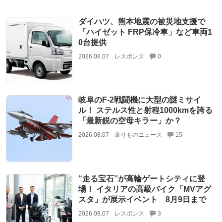
ダイハツ、熊本地震の被災地支援で
「ハイゼット FRP保冷車」など車両1
0台提供
2026.08.07
レスポンス
0
岐阜のF-2戦闘機に大型の謎ミサイ
ル！ ステルス性と射程1000kmを誇る
「最新鋭の空母キラー」か？
2026.08.07
乗りものニュース
15
“走る宝石”が高輪ゲートシティに登
場！ イタリアの高級バイク「MVアグ
スタ」が展示イベント 8月9日まで
2026.08.07
レスポンス
3