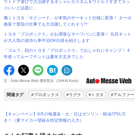
ウトドア遊びで大活躍するオシャレカスタム＆ワイルドすぎてカッ
コいいと話題に…
働くトヨタ「サクシード」が本気のサーキット仕様に変身！ ターボ
換装で普段の仕事でも大活躍してくれそう!?
トヨタ「プロボックス」がお洒落なサーフバンに変身！ 丸目キット
が大人気の波待ち車中泊OK仕様を紹介します
「ゴルフ」顔のトヨタ「プロボックス」でおしゃれにキャンプ！ 4
年使ってルーフテントは夏冬大丈夫でした
文：Auto Messe Web 酒井賢次（SAKAI Kenji）
関連タグ
#プロボックス
#ラグナ
#トヨタ
#アルファー
【キャンペーン】8月の毎週金・土・日はガソリン・軽油7円/L引
き！（要マイカー登録＆特定情報の入力）