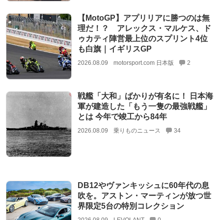
【MotoGP】アプリリアに勝つのは無
理だ！？ アレックス・マルケス、ド
ゥカティ陣営最上位のスプリント4位
も白旗｜イギリスGP
2026.08.09
motorsport.com 日本版
2
戦艦「大和」ばかりが有名に！ 日本海
軍が建造した「もう一隻の最強戦艦」
とは 今年で竣工から84年
2026.08.09
乗りものニュース
34
DB12やヴァンキッシュに60年代の息
吹を。アストン・マーティンが放つ世
界限定5台の特別コレクション
2026.08.09
LEVOLANT
0