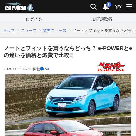
carview!
検索
通知
i
ログイン
ID新規取得
トップ
ニュース
業界ニュース
ノートとフィットを買うならどっち？ 
ノートとフィットを買うならどっち？ e-POWERとe
の違いを価格と燃費で比較!!
2026.06.15 07:00
掲載
54