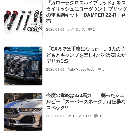
『カローラクロスハイブリッド』をス
タイリッシュにローダウン！ ブリッツ
の車高調キット「DAMPER ZZ-R」発
売
2026.08.09
レスポンス
1
「CX-5では手狭になった」。3人の子
どもとキャンプを楽しむパパが選んだ
デリカD:5
2026.08.09
Auto Messe Web
5
今度の毒蛇は830馬力！ 蘇ったシェ
ルビー「スーパースネーク」は狂暴な
スペック!!
2026.08.09
WEB CARTOP
0