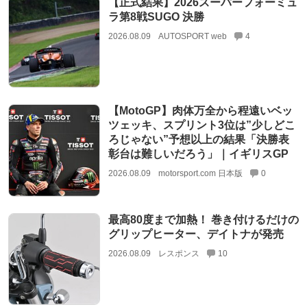
【正式結果】2026スーパーフォーミュ
ラ第8戦SUGO 決勝
2026.08.09
AUTOSPORT web
4
【MotoGP】肉体万全から程遠いベッ
ツェッキ、スプリント3位は”少しどこ
ろじゃない”予想以上の結果「決勝表
彰台は難しいだろう」｜イギリスGP
2026.08.09
motorsport.com 日本版
0
最高80度まで加熱！ 巻き付けるだけの
グリップヒーター、デイトナが発売
2026.08.09
レスポンス
10