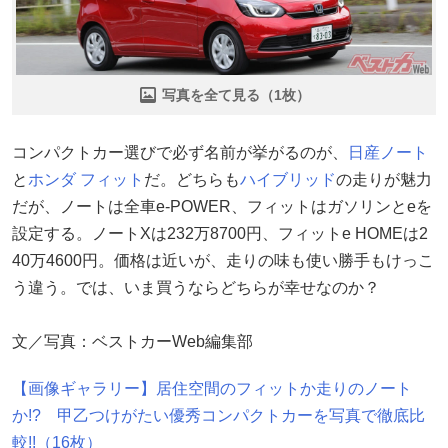
写真を全て見る（1枚）
コンパクトカー選びで必ず名前が挙がるのが、
日産
ノート
と
ホンダ
フィット
だ。どちらも
ハイブリッド
の走りが魅力
だが、ノートは全車e-POWER、フィットはガソリンとeを
設定する。ノートXは232万8700円、フィットe HOMEは2
40万4600円。価格は近いが、走りの味も使い勝手もけっこ
う違う。では、いま買うならどちらが幸せなのか？
文／写真：ベストカーWeb編集部
【画像ギャラリー】居住空間のフィットか走りのノート
か!? 甲乙つけがたい優秀コンパクトカーを写真で徹底比
較!!（16枚）