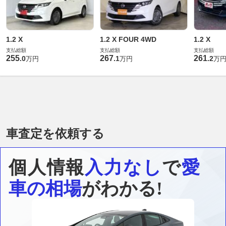
1.2 X
1.2 X FOUR 4WD
1.2 X
支払総額
支払総額
支払総額
255
267
261
.
0
.
1
.
2
万円
万円
万
車査定を依頼する
個人情報
入力なし
で
愛
車の相場
がわかる!