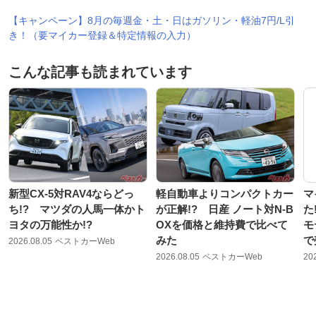
【キャンペーン】8月の毎週金・土・日はガソリン・軽油7円/L引
き！（要マイカー登録＆特定情報の入力）
こんな記事も読まれています
新型CX-5対RAV4ならどっ
軽自動車よりコンパクトカー
マ
ち!? マツダの人馬一体かト
が正解!? 日産 ノート対N-B
た
ヨタの万能性か!?
OXを価格と維持費で比べて
モ
みた
で
2026.08.05
ベストカーWeb
2026.08.05
ベストカーWeb
20