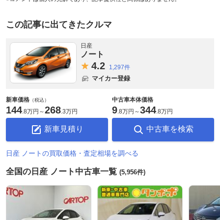
この記事に出てきたクルマ
日産
ノート
4.
2
1,297件
マイカー登録
新車価格
中古車本体価格
（税込）
144
268
9
344
.
8万円
～
.
3万円
.
8万円
～
.
8万円
新車見積り
中古車を検索
日産 ノートの買取価格・査定相場を調べる
全国の日産 ノート中古車一覧
(5,956件)