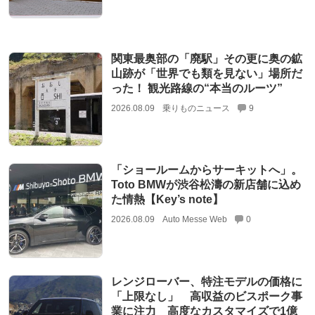
関東最奥部の「廃駅」その更に奥の鉱
山跡が「世界でも類を見ない」場所だ
った！ 観光路線の“本当のルーツ”
2026.08.09
乗りものニュース
9
「ショールームからサーキットへ」。
Toto BMWが渋谷松濤の新店舗に込め
た情熱【Key’s note】
2026.08.09
Auto Messe Web
0
レンジローバー、特注モデルの価格に
「上限なし」 高収益のビスポーク事
業に注力 高度なカスタマイズで1億