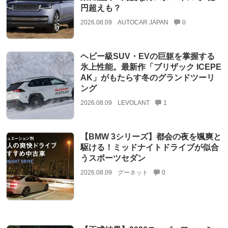
円超えも？
2026.08.09
AUTOCAR JAPAN
0
ヘビー級SUV・EVの巨躯を掌握する
氷上性能。最新作「ブリザック ICEPE
AK」がもたらす冬のグランドツーリ
ング
2026.08.09
LEVOLANT
1
【BMW 3シリーズ】都会の夜を颯爽と
駆ける！ミッドナイトドライブが似合
うスポーツセダン
2026.08.09
グーネット
0