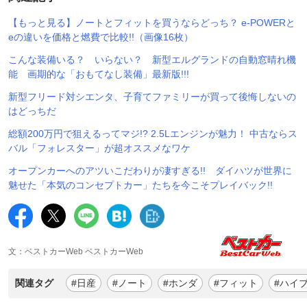
【もっと見る】ノートとフィットを買うならどっち？ e-POWERと
eの違いを価格と燃費で比較!!（画像16枚）
こんな装備いる？ いらない？ 新型エルグランドの自動窓晴れ機
能 画期的な「おもてなし装備」最新版!!!
新型フリード対シエンタ、子育てファミリーが買って後悔しないの
はどっちだ
総額200万円で狙えるってマジ!? 2.5Lエンジンが魅力！ 中古ならス
バル「フォレスター」が超オススメなワケ
オープンカーへのアツいこだわりが凄すぎる!! ダイハツが世界に
魅せた「本気のコンセプトカー」たちを今こそプレイバック!!
文：ベストカーWeb ベストカーWeb
関連タグ
#日産
#ノート
#ホンダ
#フィット
#ハイ