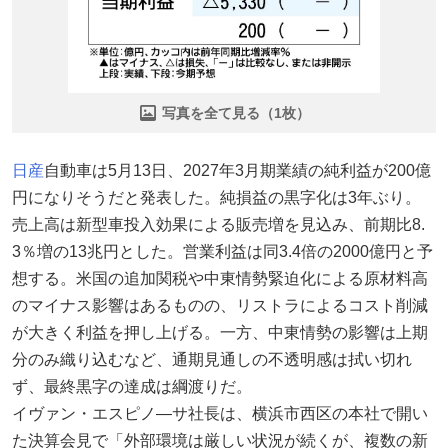
写真を全て見る（1枚）
日産
自動車は5月13日、2027年3月期業績の純利益が200億
円になりそうだと発表した。純損益の黒字化は3年ぶり。
売上高は新型車投入効果による販売増を見込み、前期比8.
3％増の13兆円とした。営業利益は同3.4倍の2000億円と予
想する。米国の追加関税や中東情勢緊迫化による原材料高
のマイナス影響はあるものの、リストラによるコスト削減
が大きく利益を押し上げる。一方、中東情勢の影響は上期
分のみ織り込むなど、通期見通しの不透明感は拭い切れ
ず、最終黒字の達成は綱渡りだ。
イヴァン・エスピノ―サ社長は、横浜市西区の本社で開い
た決算会見で「外部環境は厳しい状況が続くが、複数の新