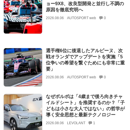
ョー9X8、改良型開発と並行し不調の
原因を徹底究明へ
2026.08.06
AUTOSPORT web
0
選手権6位に後退したアルピーヌ、次
戦オランダでアップデートを実施「5
位争いの希望を繋ぐためにも非常に重
要」
2026.08.06
AUTOSPORT web
0
なぜボルボは「4歳まで後ろ向きチャ
イルドシート」を推奨するのか？「子
どもは小さな大人ではない」の哲学が
導く安全思想と最新テクノロジー
2026.08.06
LEVOLANT
1