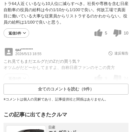
トラ64人近くいるなら10人位に減らすべき。社長や専務を含む日産
自動車の役員の給料は今の1/10から1/100で良い。何故工場で真面
目に働いている大事な従業員からリストラするのかわからない。役
員の給料は1/100で良いと思う。
5
10
返信3件
qaz********
違反報告
2026/5/13 18:55
これ見てもまだエルグだのZだの買う気？
オツムがだどーかしてますよ、自称日産ファンのそこの貴方
9
24
返信4件
全てのコメントを読む（9件）
※コメントは個人の見解であり、記事提供社と関係はありません。
この記事に出てきたクルマ
日産