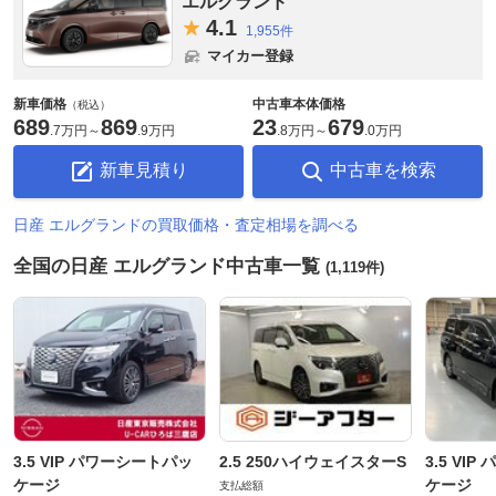
エルグランド
4.
1
1,955件
マイカー登録
新車価格
中古車本体価格
（税込）
689
869
23
679
.
7万円
～
.
9万円
.
8万円
～
.
0万円
新車見積り
中古車を検索
日産 エルグランドの買取価格・査定相場を調べる
全国の日産 エルグランド中古車一覧
(1,119件)
3.5 VIP パワーシートパッ
2.5 250ハイウェイスターS
3.5 VI
ケージ
ケージ
支払総額