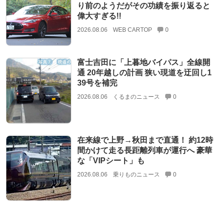
り前のようだがその功績を振り返ると
偉大すぎる!!
2026.08.06
WEB CARTOP
0
富士吉田に「上暮地バイパス」全線開
通 20年越しの計画 狭い現道を迂回し1
39号を補完
2026.08.06
くるまのニュース
0
在来線で上野→秋田まで直通！ 約12時
間かけて走る長距離列車が運行へ 豪華
な「VIPシート」も
2026.08.06
乗りものニュース
0