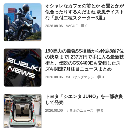
オシャレなカフェの前とか 石畳とかが
似合ったりするんだよね 欧風テイスト
な「原付二種スクーター3選」
2026.08.06
VAGUE
0
190馬力の最強SS復活から鈴鹿8耐7位
の快挙まで! 237万円で手に入る最新技
術と、伝説のGSX400Eも交錯したス
ズキ関連7月注目ニュースまとめ
2026.08.06
WEBヤングマシン
3
トヨタ「シエンタ JUNO」を一部改良
して発売
2026.08.06
くるまのニュース
0