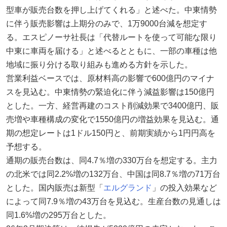
型車が販売台数を押し上げてくれる」と述べた。中東情勢
に伴う販売影響は上期分のみで、1万9000台減を想定す
る。エスピノーサ社長は「代替ルートを使って可能な限り
中東に車両を届ける」と述べるとともに、一部の車種は他
地域に振り分ける取り組みも進める方針を示した。
営業利益ベースでは、原材料高の影響で600億円のマイナ
スを見込む。中東情勢の緊迫化に伴う減益影響は150億円
とした。一方、経営再建のコスト削減効果で3400億円、販
売増や車種構成の変化で1550億円の増益効果を見込む。通
期の想定レートは1ドル150円と、前期実績から1円円高を
予想する。
通期の販売台数は、同4.7％増の330万台を想定する。主力
の北米では同2.2%増の132万台、中国は同8.7％増の71万台
とした。国内販売は新型「
エルグランド
」の投入効果など
によって同7.9％増の43万台を見込む。生産台数の見通しは
同1.6%増の295万台とした。