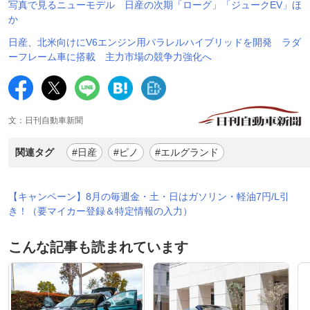
写真で見るニューモデル 日産の次期「ローグ」「ジュークEV」ほ
か
日産、北米向けにV6エンジン用パラレルハイブリッドを開発 ラダ
ーフレーム車に搭載 主力市場の競争力強化へ
文：日刊自動車新聞
関連タグ
#日産
#ピノ
#エルグランド
【キャンペーン】8月の毎週金・土・日はガソリン・軽油7円/L引
き！（要マイカー登録＆特定情報の入力）
こんな記事も読まれています