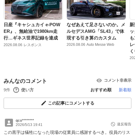
日産『キャシュカイ e-POW
なぜあえて足さないのか。メ
新
ER』、無給油で1980km走
ルセデスAMG「SL43」で体
ッ
行…ギネス世界記録を達成
現する引き算のカスタム
も
レ
2026.08.06
Auto Messe Web
2026.08.06
レスポンス
く
20
みんなのコメント
コメント非表示
9件
使い方
おすすめ順
新着順
この記事にコメントする
qco********
違反報告
2026/5/13 19:41
この黒字は犠牲になった現場の従業員に感謝するべき。役員のリス