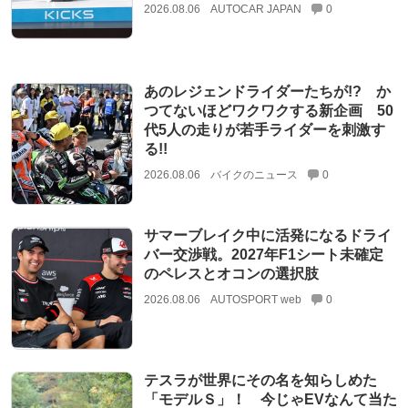
2026.08.06
AUTOCAR JAPAN
0
あのレジェンドライダーたちが!? か
つてないほどワクワクする新企画 50
代5人の走りが若手ライダーを刺激す
る!!
2026.08.06
バイクのニュース
0
サマーブレイク中に活発になるドライ
バー交渉戦。2027年F1シート未確定
のペレスとオコンの選択肢
2026.08.06
AUTOSPORT web
0
テスラが世界にその名を知らしめた
「モデルＳ」！ 今じゃEVなんて当た