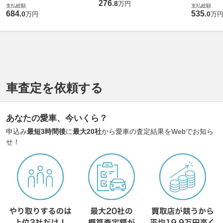
276
.
8
万円
支払総額
支払総額
684
535
.
0
.
0
万円
万
車査定を依頼する
あなたの愛車、今いくら？
申込み
最短3時間後
に
最大20社
から愛車の査定結果をWebでお知ら
せ！