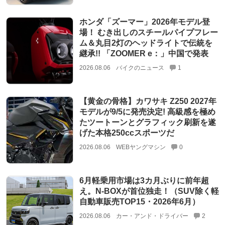
ホンダ「ズーマー」2026年モデル登
場！ むき出しのスチールパイプフレー
ム＆丸目2灯のヘッドライトで伝統を
継承!! 「ZOOMER e：」中国で発表
2026.08.06
バイクのニュース
1
【黄金の骨格】カワサキ Z250 2027年
モデルが9/5に発売決定! 高級感を極め
たツートーンとグラフィック刷新を遂
げた本格250ccスポーツだ
2026.08.06
WEBヤングマシン
0
6月軽乗用市場は3カ月ぶりに前年超
え。N-BOXが首位独走！（SUV除く軽
自動車販売TOP15・2026年6月）
2026.08.06
カー・アンド・ドライバー
2