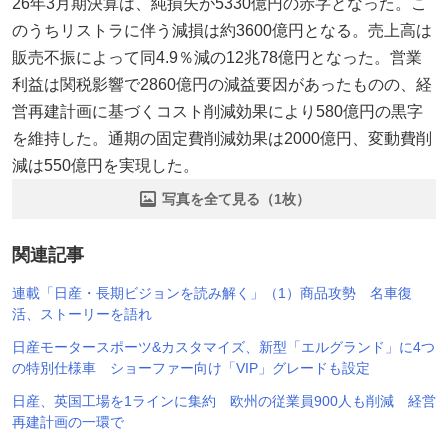
26年3月期決算は、純損失が5330億円の赤字となった。こ
のうちリストラに伴う減損は約3600億円となる。売上高は
販売不振によって同4.9％減の12兆78億円となった。営業
利益は関税影響で2860億円の減益要因があったものの、経
営再建計画に基づくコスト削減効果により580億円の黒字
を維持した。通期の固定費削減効果は2000億円、変動費削
減は550億円を実現した。
写真を全て見る（1枚）
関連記事
連載「日産・長期ビジョンを読み解く」（1）商品攻勢 名車復
活、ストーリーを語れ
日産モータースポーツ&カスタマイズ、新型「エルグランド」に4つ
の特別仕様車 ショーファー向け「VIP」グレードも設定
日産、英国工場を1ラインに集約 欧州の従業員900人も削減 経営
再建計画の一環で