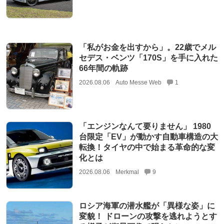
「私がお金を出すから」。22歳でメル
セデス・ベンツ「170S」を手に入れた
66年間の軌跡
2026.08.06
Auto Messe Web
1
「エンジンなんて要りません」 1980
台限定「EV」が動かす自動車構造の大
転換！タイヤの中で始まる革命的な変
化とは
2026.08.06
Merkmal
9
ロシア海軍の潜水艦が「異様な姿」に
変貌！ ドローンの攻撃を逃れようとす