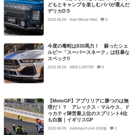
どもとキャンプを楽しむパパが選んだ
デリカD:5
2026.08.09
Auto Messe Web
6
今度の毒蛇は830馬力！ 蘇ったシェ
ルビー「スーパースネーク」は狂暴な
スペック!!
2026.08.09
WEB CARTOP
0
【MotoGP】アプリリアに勝つのは無
理だ！？ アレックス・マルケス、ド
ゥカティ陣営最上位のスプリント4位
も白旗｜イギリスGP
2026.08.09
motorsport.com 日本版
2