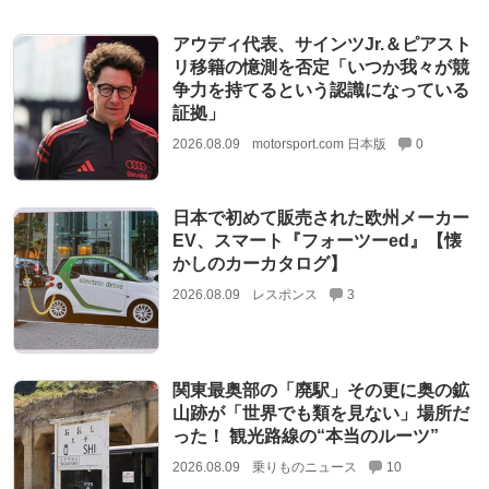
アウディ代表、サインツJr.＆ピアスト
リ移籍の憶測を否定「いつか我々が競
争力を持てるという認識になっている
証拠」
2026.08.09
motorsport.com 日本版
0
日本で初めて販売された欧州メーカー
EV、スマート『フォーツーed』【懐
かしのカーカタログ】
2026.08.09
レスポンス
3
関東最奥部の「廃駅」その更に奥の鉱
山跡が「世界でも類を見ない」場所だ
った！ 観光路線の“本当のルーツ”
2026.08.09
乗りものニュース
10