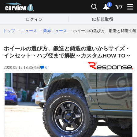
carview!
検索
通知
i
ログイン
ID新規取得
トップ
ニュース
業界ニュース
ホイールの選び方、鍛造と鋳造の違
ホイールの選び方、鍛造と鋳造の違いからサイズ・
インセット・ハブ径まで解説～カスタムHOW TO～
2026.05.12 18:35
掲載
6