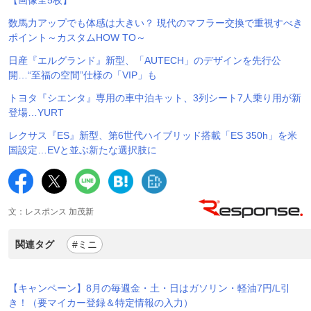
数馬力アップでも体感は大きい？ 現代のマフラー交換で重視すべき
ポイント～カスタムHOW TO～
日産『エルグランド』新型、「AUTECH」のデザインを先行公
開…“至福の空間”仕様の「VIP」も
トヨタ『シエンタ』専用の車中泊キット、3列シート7人乗り用が新
登場…YURT
レクサス『ES』新型、第6世代ハイブリッド搭載「ES 350h」を米
国設定…EVと並ぶ新たな選択肢に
文：レスポンス 加茂新
関連タグ
#ミニ
【キャンペーン】8月の毎週金・土・日はガソリン・軽油7円/L引
き！（要マイカー登録＆特定情報の入力）