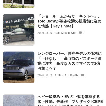
「ショールームからサーキットへ」。
Toto BMWが渋谷松濤の新店舗に込め
た情熱【Key’s note】
2026.08.09
Auto Messe Web
0
レンジローバー、特注モデルの価格に
「上限なし」 高収益のビスポーク事
業に注力 高度なカスタマイズで1億
円超えも？
2026.08.09
AUTOCAR JAPAN
0
ヘビー級SUV・EVの巨躯を掌握する
氷上性能。最新作「ブリザック ICEPE