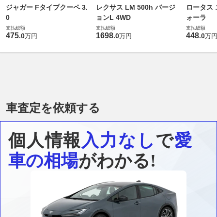
ジャガー Fタイプクーペ 3.
レクサス LM 500h バージ
ロータス 
0
ョンL 4WD
ォーラ
支払総額
支払総額
支払総額
475
1698
448
.
0
.
0
.
0
万円
万円
万
車査定を依頼する
個人情報
入力なし
で
愛
車の相場
がわかる!