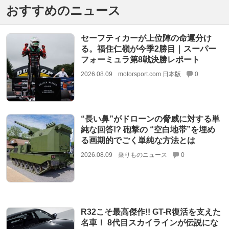
おすすめのニュース
セーフティカーが上位陣の命運分け
る。福住仁嶺が今季2勝目｜スーパー
フォーミュラ第8戦決勝レポート
2026.08.09
motorsport.com 日本版
0
“長い鼻”がドローンの脅威に対する単
純な回答!? 砲撃の “空白地帯”を埋め
る画期的でごく単純な方法とは
2026.08.09
乗りものニュース
0
R32こそ最高傑作!! GT-R復活を支えた
名車！ 8代目スカイラインが伝説にな