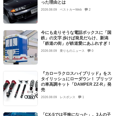
った理由とは
2026.08.09
ベストカーWeb
2
今にも走りそうな電話ボックスに「国
鉄」の文字 歩けば発見だらけ、新潟
「鉄道の街」が鉄道愛にあふれすぎ！
2026.08.09
乗りものニュース
0
『カローラクロスハイブリッド』をス
タイリッシュにローダウン！ ブリッツ
の車高調キット「DAMPER ZZ-R」発
売
2026.08.09
レスポンス
1
「CX-5では手狭になった」。3人の子