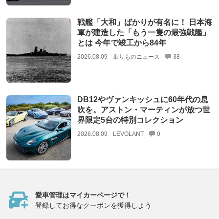
戦艦「大和」ばかりが有名に！ 日本海
軍が建造した「もう一隻の最強戦艦」
とは 今年で竣工から84年
2026.08.09
乗りものニュース
38
DB12やヴァンキッシュに60年代の息
吹を。アストン・マーティンが放つ世
界限定5台の特別コレクション
2026.08.09
LEVOLANT
0
愛車管理はマイカーページで！
登録してお得なクーポンを獲得しよう