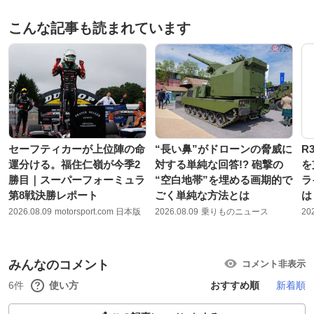
こんな記事も読まれています
セーフティカーが上位陣の命
“長い鼻”がドローンの脅威に
R
運分ける。福住仁嶺が今季2
対する単純な回答!? 砲撃の
を
勝目｜スーパーフォーミュラ
“空白地帯”を埋める画期的で
ラ
第8戦決勝レポート
ごく単純な方法とは
は
2026.08.09
motorsport.com 日本版
2026.08.09
乗りものニュース
20
みんなのコメント
コメント非表示
6件
使い方
おすすめ順
新着順