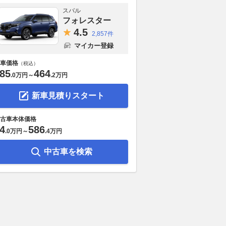
スバル
フォレスター
4.
5
2,857件
マイカー登録
車価格
（税込）
85
464
.
0万円
～
.
2万円
新車見積りスタート
古車本体価格
4
586
.
0万円
～
.
4万円
中古車を検索