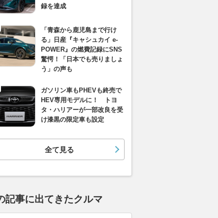
録を達成
「青森から鹿児島まで行け
る」日産『キャシュカイ e-
POWER』の燃費記録にSNS
驚愕！「日本でも売りましょ
う」の声も
ガソリン車もPHEVも終売で
HEV専用モデルに！ トヨ
タ・ハリアーが一部改良を受
け漆黒の限定車も設定
全て見る
の記事に出てきたクルマ