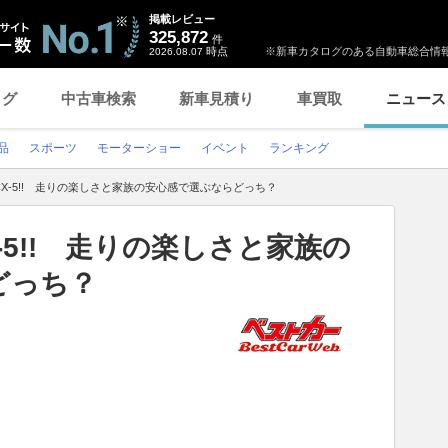
掲載レビュー
325,872
件
時点
※新車カタログのある自動車総合情報
2026.08.07
ログ
中古車検索
新車見積り
車買取
ニュース
品
スポーツ
モーターショー
イベント
ランキング
X-5!! 走りの楽しさと家族の安心感で選ぶならどっち？
-5!! 走りの楽しさと家族の
どっち？