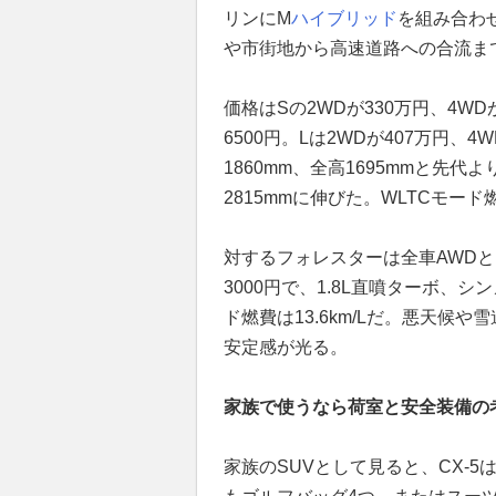
リンにM
ハイブリッド
を組み合わせた
や市街地から高速道路への合流ま
価格はSの2WDが330万円、4WDが
6500円。Lは2WDが407万円、4W
1860mm、全高1695mmと先
2815mmに伸びた。WLTCモード燃費
対するフォレスターは全車AWDと
3000円で、1.8L直噴ターボ、
ド燃費は13.6km/Lだ。悪天
安定感が光る。
家族で使うなら荷室と安全装備の
家族のSUVとして見ると、CX-