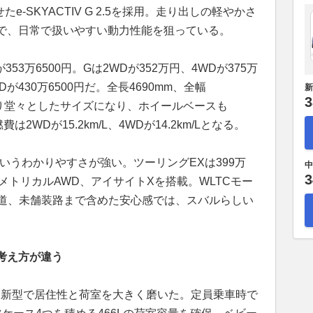
e-SKYACTIV G 2.5を採用。走り出しの軽やかさ
で、日常で扱いやすい動力性能を狙っている。
353万6500円。Gは2WDが352万円、4WDが375万
Dが430万6500円だ。全長4690mm、全幅
新
3
代より堂々としたサイズになり、ホイールベースも
は2WDが15.2km/L、4WDが14.2km/Lとなる。
いうわかりやすさが強い。ツーリングEXは399万
中
3
シンメトリカルAWD、アイサイトXを搭載。WLTCモー
候や雪道、未舗装路まで含めた安心感では、スバルらしい
考え方が違う
5は新型で居住性と荷室を大きく磨いた。定員乗車時で