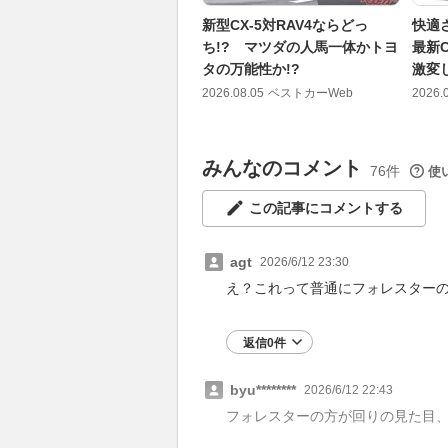
新型CX-5対RAV4ならどっ
快適
ち!? マツダの人馬一体かトヨ
最新
タの万能性か!?
激変
2026.08.05
ベストカーWeb
2026.
みんなのコメント
76件
使
この記事にコメントする
agt
2026/6/12 23:30
え？これって普通にフォレスター
返信0件
byu********
2026/6/12 22:43
フォレスターの方が回りの見た目