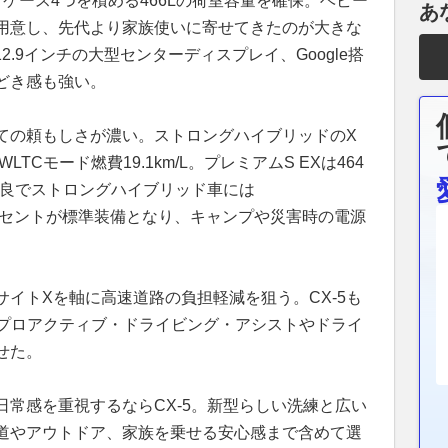
ケース4つを積める466Lの荷室容量を確保。ベビー
あ
用意し、先代より家族使いに寄せてきたのが大きな
2.9インチの大型センターディスプレイ、Google搭
どき感も強い。
ての頼もしさが濃い。ストロングハイブリッドのX
WLTCモード燃費19.1km/L。プレミアムS EXは464
回の改良でストロングハイブリッド車には
ーコンセントが標準装備となり、キャンプや災害時の電源
イトXを軸に高速道路の負担軽減を狙う。CX-5も
載し、プロアクティブ・ドライビング・アシストやドライ
せた。
常感を重視するならCX-5。新型らしい洗練と広い
道やアウトドア、家族を乗せる安心感まで含めて選