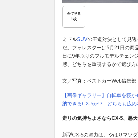
全て見る
1枚
ミドル
SUV
の王道対決として見逃
だ。フォレスターは5月21日の商品
日に9年ぶりのフルモデルチェン
感、どちらを重視するかで選び方
文／写真：ベストカーWeb編集部
【画像ギャラリー】自転車を寝か
納できるCX-5か!? どちらも広
走りの気持ちよさならCX-5、悪
新型CX-5の魅力は、やはりマツ