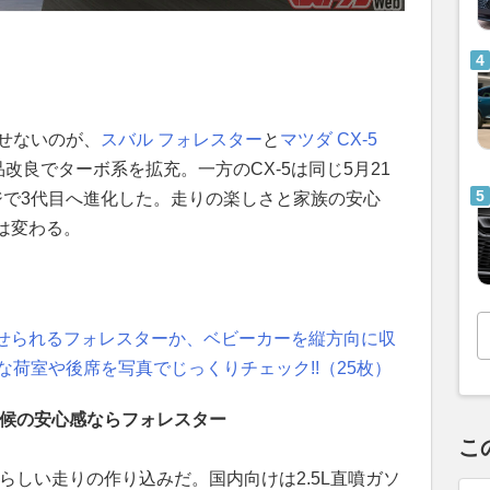
せないのが、
スバル
フォレスター
と
マツダ
CX-5
改良でターボ系を拡充。一方のCX-5は同じ5月21
ジで3代目へ進化した。走りの楽しさと家族の安心
は変わる。
せられるフォレスターか、ベビーカーを縦方向に収
めな荷室や後席を写真でじっくりチェック!!（25枚）
天候の安心感ならフォレスター
こ
ダらしい走りの作り込みだ。国内向けは2.5L直噴ガソ