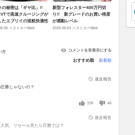
さの秘密は「ギヤ比」!!
新型フォレスター400万円切
5人乗り
CVTで高速クルージングが
り!! 新グレードのお買い得度
裕か!? 
したエブリイの巡航快適性
が感動レベル
ダ フリー
08.06
ベストカーWeb
2026.08.03
ベストカーWeb
2026.07.31
コメントを非表示にする
い方
おすすめ順
新着順
違反報告
の圧勝じゃないの？
156
48
違反報告
、人気、リセール見たら圧勝では？