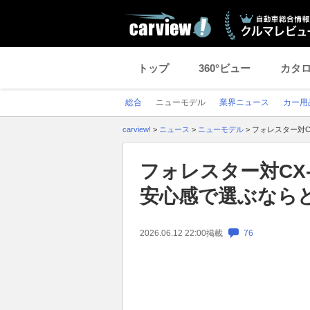
トップ
360°ビュー
カタ
総合
ニューモデル
業界ニュース
カー用
carview!
>
ニュース
>
ニューモデル
>
フォレスター対C
フォレスター対CX
安心感で選ぶなら
2026.06.12 22:00
掲載
76