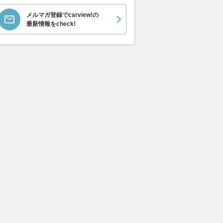
の気軽さか6人乗りの余
ハリアーが選ばれ続けるワケっ
王道のノア／
メルマガ登録でcarview!の
スズキ ソリオ対ホン
て!? 新型RAV4と新型CX-5は
ステップワゴン
最新情報をcheck!
ドを徹底比較!!
どうなんだ!?!?
進技術のセレナ
ズミニバン3
ベストカーWeb
2026.08.05
ベストカーWeb
2026.07.31
ベス