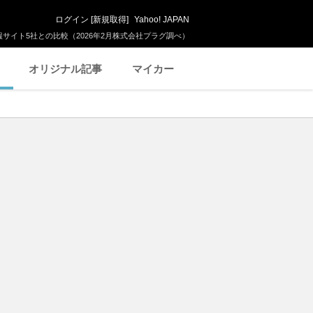
ログイン
[
新規取得
]
Yahoo! JAPAN
サイト5社との比較（2026年2月株式会社プラグ調べ）
オリジナル記事
マイカー