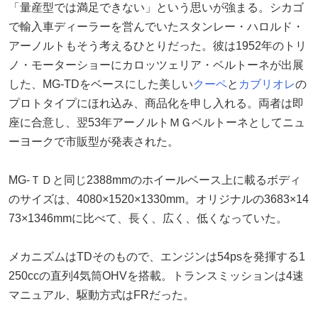
「量産型では満足できない」という思いが強まる。シカゴ
で輸入車ディーラーを営んでいたスタンレー・ハロルド・
アーノルトもそう考えるひとりだった。彼は1952年のトリ
ノ・モーターショーにカロッツェリア・ベルトーネが出展
した、MG-TDをベースにした美しい
クーペ
と
カブリオレ
の
プロトタイプにほれ込み、商品化を申し入れる。両者は即
座に合意し、翌53年アーノルトＭＧベルトーネとしてニュ
ーヨークで市販型が発表された。
MG-ＴＤと同じ2388mmのホイールベース上に載るボディ
のサイズは、4080×1520×1330mm。オリジナルの3683×14
73×1346mmに比べて、長く、広く、低くなっていた。
メカニズムはTDそのもので、エンジンは54psを発揮する1
250ccの直列4気筒OHVを搭載。トランスミッションは4速
マニュアル、駆動方式はFRだった。