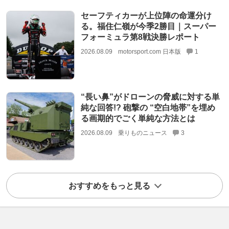
セーフティカーが上位陣の命運分け
る。福住仁嶺が今季2勝目｜スーパー
フォーミュラ第8戦決勝レポート
2026.08.09
motorsport.com 日本版
1
“長い鼻”がドローンの脅威に対する単
純な回答!? 砲撃の “空白地帯”を埋め
る画期的でごく単純な方法とは
2026.08.09
乗りものニュース
3
おすすめをもっと見る