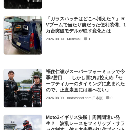
「ガラスハッチはどこへ消えた？」 R
Vブームで当たり前だった便利装備、1
万台突破モデルが映す変化とは
2026.08.09
Merkmal
1
福住仁嶺がスーパーフォーミュラで今
季2勝目……しかし喜びは控えめ「セ
ーフティカーのタイミングに恵まれた
ので、正直素直には喜べない」
2026.08.09
motorsport.com 日本版
0
Moto2イギリス決勝｜周回間違い発
生？ 波乱レースをフィリップ・サラ
ック制す。佐々木歩夢が11位ポイント