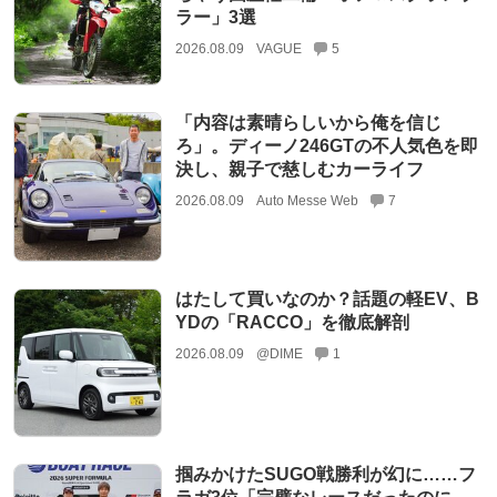
ラー」3選
2026.08.09
VAGUE
5
「内容は素晴らしいから俺を信じ
ろ」。ディーノ246GTの不人気色を即
決し、親子で慈しむカーライフ
2026.08.09
Auto Messe Web
7
はたして買いなのか？話題の軽EV、B
YDの「RACCO」を徹底解剖
2026.08.09
@DIME
1
掴みかけたSUGO戦勝利が幻に……フ