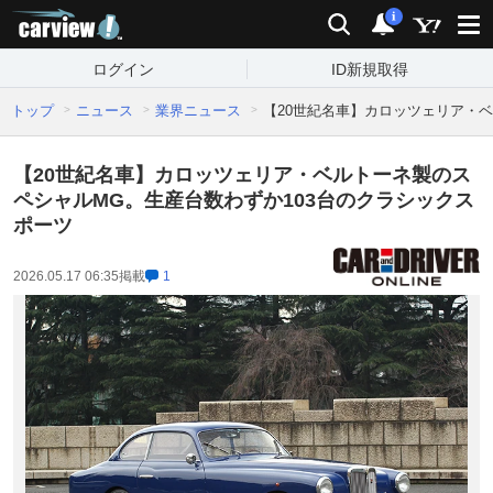
carview!
検索
通知
i
ログイン
ID新規取得
トップ
ニュース
業界ニュース
【20世紀名車】カロッツェリア・
【20世紀名車】カロッツェリア・ベルトーネ製のス
ペシャルMG。生産台数わずか103台のクラシックス
ポーツ
2026.05.17 06:35
掲載
1