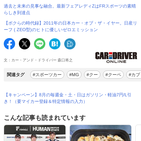
過去と未来の見事な融合。最新フェアレディZはFRスポーツの素晴
らしき到達点
【ボクらの時代録】2011年の日本カー・オブ・ザ・イヤー。日産リ
ーフ ( ZEO型)のヒトに優しいゼロエミッション
文：カー・アンド・ドライバー 森口将之
関連タグ
#スポーツカー
#MG
#クー
#クーペ
#カブ
【キャンペーン】8月の毎週金・土・日はガソリン・軽油7円/L引
き！（要マイカー登録＆特定情報の入力）
こんな記事も読まれています