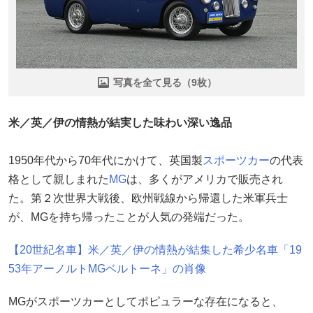
写真を全て見る（9枚）
米／英／伊の情熱が結実した味わい深い逸品
1950年代から70年代にかけて、英国製
スポーツカー
の代表
格として親しまれた
MG
は、多くがアメリカで販売され
た。第２次世界大戦後、欧州戦線から帰還した米軍兵士
が、MGを持ち帰ったことが人気の発端だった。
【20世紀名車】米／英／伊の情熱が結集した希少名車「19
53年アーノルトMGベルトーネ」の肖像
MGがスポーツカーとしてポピュラーな存在になると、