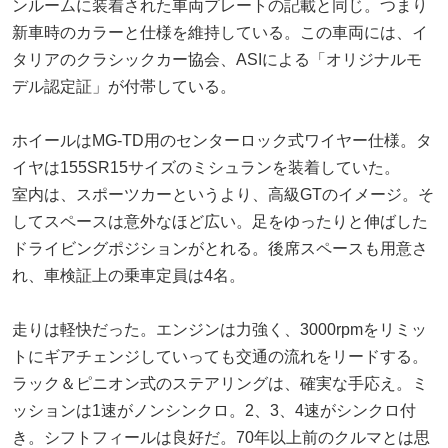
ンルームに装着された車両プレートの記載と同じ。つまり
新車時のカラーと仕様を維持している。この車両には、イ
タリアのクラシックカー協会、ASIによる「オリジナルモ
デル認定証」が付帯している。
ホイールはMG-TD用のセンターロック式ワイヤー仕様。タ
イヤは155SR15サイズのミシュランを装着していた。
室内は、スポーツカーというより、高級GTのイメージ。そ
してスペースは意外なほど広い。足をゆったりと伸ばした
ドライビングポジションがとれる。後席スペースも用意さ
れ、車検証上の乗車定員は4名。
走りは軽快だった。エンジンは力強く、3000rpmをリミッ
トにギアチェンジしていっても交通の流れをリードする。
ラック＆ピニオン式のステアリングは、確実な手応え。ミ
ッションは1速がノンシンクロ。2、3、4速がシンクロ付
き。シフトフィールは良好だ。70年以上前のクルマとは思