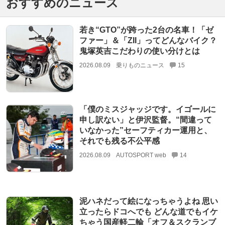
おすすめのニュース
若き“GTO”が跨った2台の名車！「ゼ
ファー」＆「ZII」ってどんなバイク？
鬼塚英吉こだわりの使い分けとは
2026.08.09
乗りものニュース
15
「僕のミスジャッジです。イゴールに
申し訳ない」と伊沢監督。“間違って
いなかった”セーフティカー運用と、
それでも残る不公平感
2026.08.09
AUTOSPORT web
14
泥ハネだって絵になっちゃうよね 思い
立ったらドコへでも どんな道でもイケ
ちゃう国産軽二輪「オフ＆スクランブ