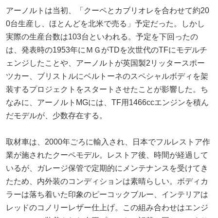
アーノルトは当初、「クーペとカブリオレを合わせて約20
0台生産し、ほとんどを北米で売る」予定だった。しかし
実際の生産台数は103台といわれる。予定を下回ったの
は、発表時の1953年にＭＧがTDを次世代のTFにモデルチ
ェンジしたことや、アーノルトが英国製2リッタースポー
ツカー、ブリストルにベルトーネのスペシャルボディを架
装するプロジェクトをスタートさせたことが影響した。ち
なみに、アーノルトMGには、TF用1466ccエンジンを積ん
だモデルが、少数存在する。
取材車は、2000年ごろに輸入され、日本でフルレストア作
業が施されたクーペモデル。レストア後、時間が経過して
いるが、ガレージ保管で定期的にメンテナンスを受けてき
たため、内外装のコンディションは素晴らしい。ボディカ
ラーは落ち着いた印象のピーコックブルー、インテリアは
レッドのコノリーレザー仕上げ。この組み合わせはエンジ