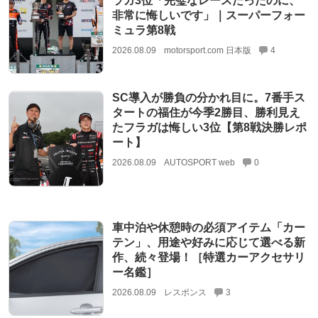
ラガ3位「完璧なレースだったのに、
非常に悔しいです」｜スーパーフォー
ミュラ第8戦
2026.08.09
motorsport.com 日本版
4
SC導入が勝負の分かれ目に。7番手ス
タートの福住が今季2勝目、勝利見え
たフラガは悔しい3位【第8戦決勝レポ
ート】
2026.08.09
AUTOSPORT web
0
車中泊や休憩時の必須アイテム「カー
テン」、用途や好みに応じて選べる新
作、続々登場！［特選カーアクセサリ
ー名鑑］
2026.08.09
レスポンス
3