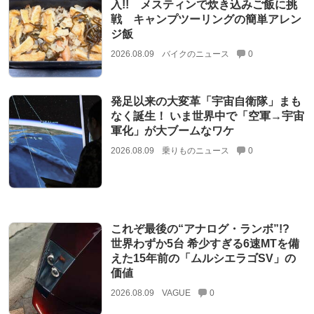
入!! メスティンで炊き込みご飯に挑
戦 キャンプツーリングの簡単アレン
ジ飯
2026.08.09
バイクのニュース
0
発足以来の大変革「宇宙自衛隊」まも
なく誕生！ いま世界中で「空軍→宇宙
軍化」が大ブームなワケ
2026.08.09
乗りものニュース
0
これぞ最後の“アナログ・ランボ”!?
世界わずか5台 希少すぎる6速MTを備
えた15年前の「ムルシエラゴSV」の
価値
2026.08.09
VAGUE
0