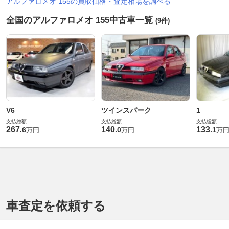
アルファロメオ 155の買取価格・査定相場を調べる
全国のアルファロメオ 155中古車一覧
(9件)
V6
ツインスパーク
1
支払総額
支払総額
支払総額
267
140
133
.
6
.
0
.
1
万円
万円
万
車査定を依頼する