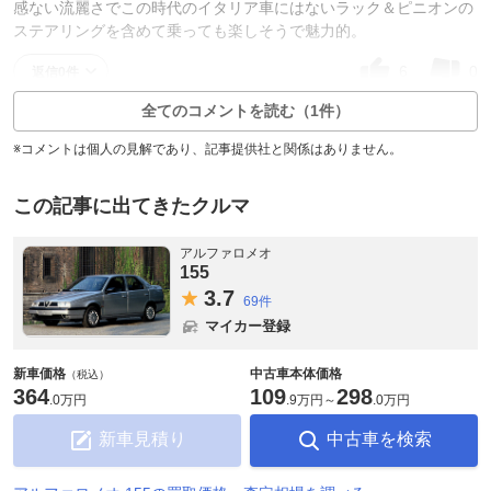
感ない流麗さでこの時代のイタリア車にはないラック＆ピニオンの
ステアリングを含めて乗っても楽しそうで魅力的。
6
0
返信0件
全てのコメントを読む（1件）
※コメントは個人の見解であり、記事提供社と関係はありません。
この記事に出てきたクルマ
アルファロメオ
155
3.
7
69件
マイカー登録
新車価格
中古車本体価格
（税込）
364
109
298
.
0万円
.
9万円
～
.
0万円
新車見積り
中古車を検索