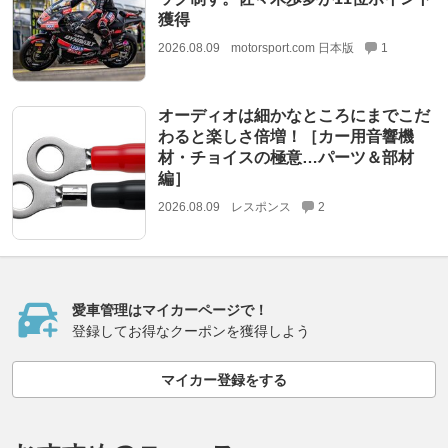
獲得
2026.08.09
motorsport.com 日本版
1
オーディオは細かなところにまでこだ
わると楽しさ倍増！［カー用音響機
材・チョイスの極意…パーツ＆部材
編］
2026.08.09
レスポンス
2
愛車管理はマイカーページで！
登録してお得なクーポンを獲得しよう
マイカー登録をする