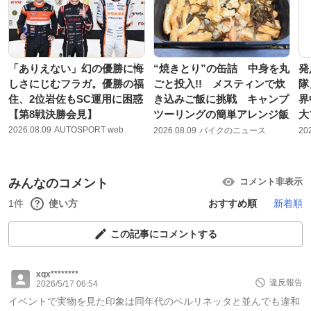
「ありえない」幻の優勝に悔
“焼きとり”の缶詰 中身を丸
発
しさにじむフラガ。優勝の福
ごと投入!! メスティンで炊
隊
住、2位岩佐もSC運用に困惑
き込みご飯に挑戦 キャンプ
界
【第8戦決勝会見】
ツーリングの簡単アレンジ飯
大
2026.08.09
AUTOSPORT web
2026.08.09
バイクのニュース
20
みんなのコメント
コメント非表示
1件
使い方
おすすめ順
新着順
この記事にコメントする
xqx********
違反報告
2026/5/17 06:54
イベントで実物を見た印象は同年代のベルリネッタと並んでも違和