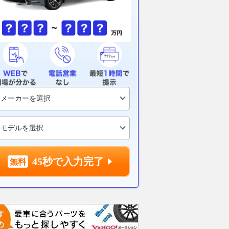
スのヘッドライトが点
「コレめっちゃいいじゃん！」
ちゃんとハマ
暗い！バルブ交換・
運転の不安が解消された！ あ
見ると重大事
・黄ばみ取りの費用を解
らゆる車種に対応。死角をフォ
く！ ホイー
ローしてくれる便利なアイテム
さ」「ピッチ
を紹介！［カーメイト・CZ496
て合わないと
グーネット
補助ミラー サイドアンダー
2026.08.04
WEB
45秒で入力完了
用］
2026.08.04
月刊自家用車WEB