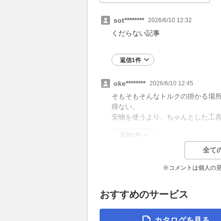
sot********
2026/6/10 12:32
くだらない記事
返信1件
oke********
2026/6/10 12:45
そもそもそんなトルクの掛かる場所
得ない。
安物を使うより、ちゃんとした工
返信2件
全て
※コメントは個人の
おすすめのサービス
カタログを見る