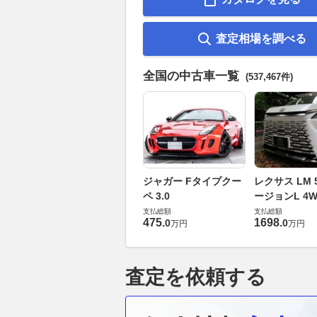
査定相場を調べる
全国の中古車一覧
(537,467件)
ジャガー Fタイプクー
レクサス LM 5
ペ 3.0
ージョンL 4W
支払総額
支払総額
475
.
1698
.
0
0
万円
万円
査定を依頼する