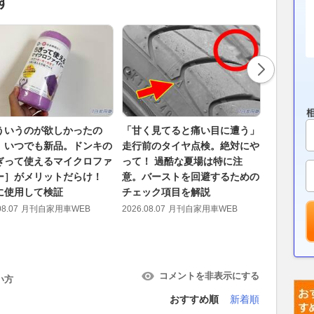
す
ういうのが欲しかったの
「甘く見てると痛い目に遭う」
ハイエー
」いつでも新品。ドンキの
走行前のタイヤ点検。絶対にや
かない・
ぎって使えるマイクロファ
って！ 過酷な夏場は特に注
LED化
ー］がメリットだらけ！
意。バーストを回避するための
説
に使用して検証
チェック項目を解説
2026.08.05
08.07
月刊自家用車WEB
2026.08.07
月刊自家用車WEB
コメントを非表示にする
い方
おすすめ順
新着順