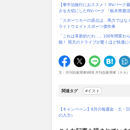
【車中泊旅行におススメ！ RVパーク
さを大切にしたRVパーク 『栃木県鹿沼市／R
「スポーツカーの原点は、馬力ではなく
ライトウエイトスポーツ傑作車
「これは革新的だわ…」100年間変わ
能！ 雨天のドライブが驚くほど快適に
文：月刊自家用車WEB 月刊自家用車（ナカ）
関連タグ
#イスト
【キャンペーン】8月の毎週金・土・日
の入力）