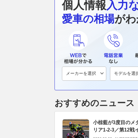
個人情報
入力
愛車の相場
がわ
おすすめのニュース
小椋藍が3度目のメ
リア1-2-3／第12