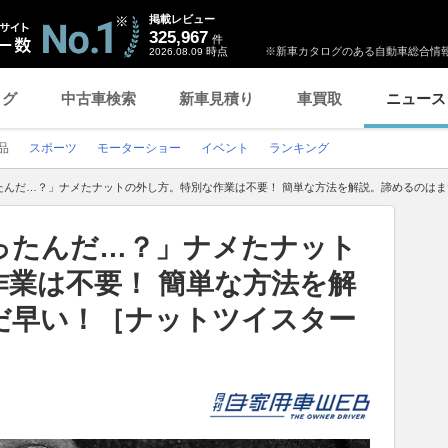
掲載レビュー
325,967
件
時点
※新車カタログのある自動車総合情報
2026.08.09
ログ
中古車検索
新車見積り
車買取
ニュース
品
スポーツ
モーターショー
イベント
ランキング
たんだ…？」ナメたナットの外し方。特別な作業は不要！ 簡単な方法を解説。諦めるのは
ったんだ…？」ナメたナット
作業は不要！ 簡単な方法を解
だ早い！［ナットツイスター