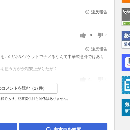
違反報告
18
3
違反報告
を､メガネやソケットでナメるなんて中華製意外ではあり
具を使う方が余程安上がりだが？
21
6
のコメントを読む（17件）
見解であり、記事提供社と関係はありません。
中古車を検索