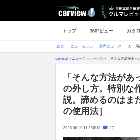
トップ
360°ビュー
カタ
総合
ニューモデル
業界ニュース
カー用
carview!
>
ニュース
>
カー用品
>
「そんな方法があっ
「そんな方法があ
の外し方。特別な
説。諦めるのはま
の使用法］
2026.06.10 11:55
掲載
17