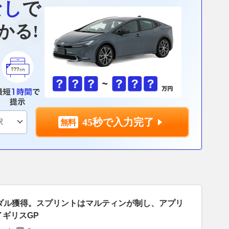
なし
で
かる!
45秒で入力完了
ダル獲得。スプリントはマルティンが制し、アプリ
戦イギリスGP