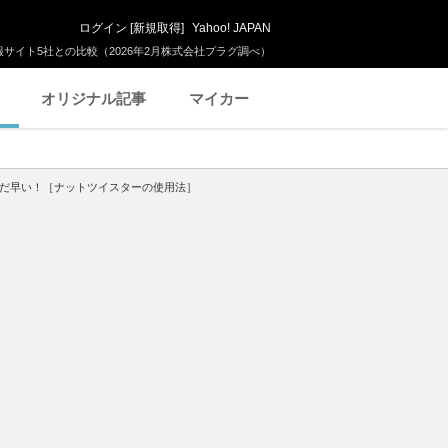
ログイン
[
新規取得
]
Yahoo! JAPAN
サイト5社との比較（2026年2月株式会社プラグ調べ）
オリジナル記事
マイカー
まだ早い！［ナットツイスターの使用法］