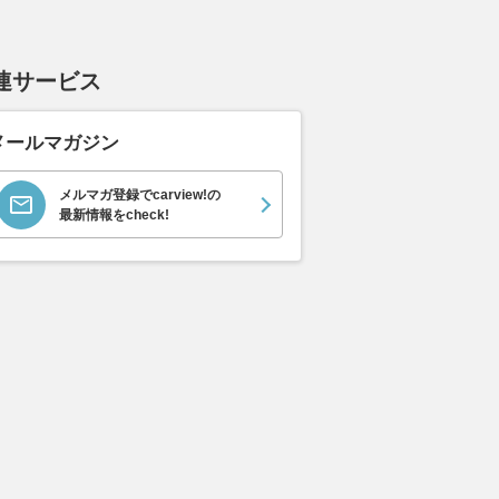
連サービス
メールマガジン
メルマガ登録でcarview!の
最新情報をcheck!
ムーヴキャン
ロールスロイス ゴース
ホンダ NSX 3.0
アスト
0 ストライプス
ト ロールスロイス ゴ
V8 
支払総額
898
.
0
万円
ースト(第1世代 / RR4)
ーツシ
支払総額
支払総額
905
.
589
.
1
0
万円