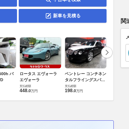
新車を見積る
関
ダイハツ 
00h バ
ロータス エヴォーラ
ベントレー コンチネン
バス 66
D
エヴォーラ
タルフライングスパー
G
支払総額
6.0 4WD
支払総額
支払総額
169
.
9
万円
448
.
198
.
0
0
万円
万円