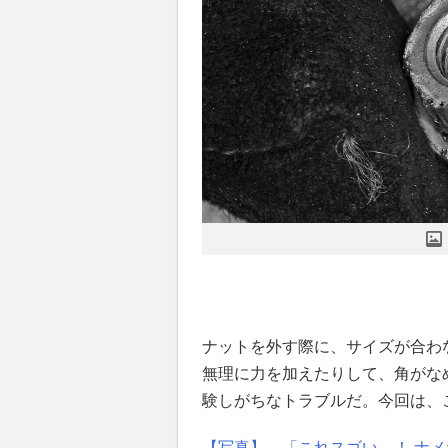
ナットを外す際に、サイズが合わ
無理に力を加えたりして、角がな
験しがちなトラブルだ。今回は、
【写真】→「これスゴい…！ ナ