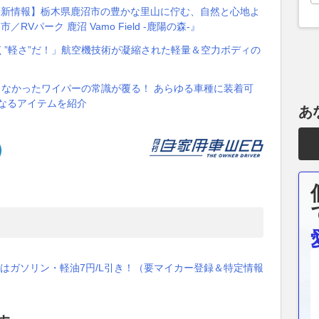
最新情報】栃木県鹿沼市の豊かな里山に佇む、自然と心地よ
Vパーク 鹿沼 Vamo Field -鹿陽の森-』
”軽さ”だ！」航空機技術が凝縮された軽量＆空力ボディの
らなかったワイパーの常識が覆る！ あらゆる車種に装着可
なるアイテムを紹介
あ
はガソリン・軽油7円/L引き！（要マイカー登録＆特定情報