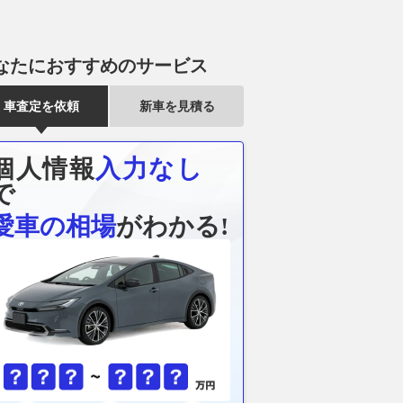
なたにおすすめのサービス
車査定を依頼
新車を見積る
個人情報
入力なし
で
愛車の相場
がわかる!
表、サインツJr.＆ピ
日本で初めて販売された欧州メ
関東最奥部の
移籍の憶測を否定「い
ーカーEV、スマート『フォー
奥の鉱山跡が
が競争力を持てるとい
ツーed』【懐かしのカーカタ
ない」場所だ
なっている証拠」
ログ】
の“本当のルー
motorsport.com 日本版
2026.08.09
レスポンス
2026.08.09
乗り