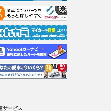
ドライブ Mスポ
740i Mスポーツ
740i Mスポーツ
740i
ーゼルターボ
支払総額
支払総額
支払総額
1001
.
1010
.
990
.
0
0
6
万円
万円
円
連サービス