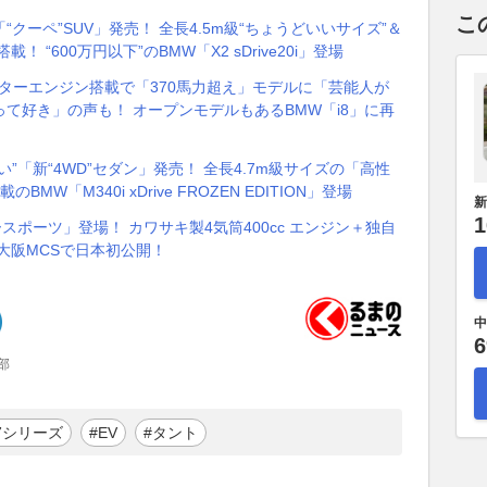
こ
クーペ”SUV」発売！ 全長4.5m級“ちょうどいいサイズ”＆
 “600万円以下”のBMW「X2 sDrive20i」登場
リッターエンジン搭載で「370馬力超え」モデルに「芸能人が
て好き」の声も！ オープンモデルもあるBMW「i8」に再
”「新“4WD”セダン」発売！ 全長4.7m級サイズの「高性
W「M340i xDrive FROZEN EDITION」登場
新
1
スポーツ」登場！ カワサキ製4気筒400cc エンジン＋独自
」大阪MCSで日本初公開！
中
6
部
7シリーズ
#EV
#タント