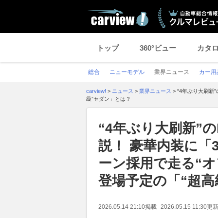
トップ
360°ビュー
カタ
総合
ニューモデル
業界ニュース
カー用
carview!
>
ニュース
>
業界ニュース
>
“4年ぶり大刷新
級”セダン」とは？
“4年ぶり大刷新”
説！ 豪華内装に「
ーン採用で走る“オフ
登場予定の「“超高
2026.05.14 21:10
掲載
2026.05.15 11:30
更