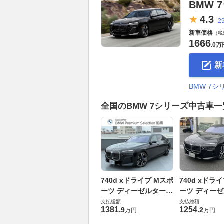
BMW 
4.
3
2
新車価格
（税
1666
.
0万
新
BMW 7
全国のBMW 7シリーズ中古車
740d xドライブ Mスポ
740d xドラ
ーツ ディーゼルターボ
ーツ ディー
4WD
4WD
支払総額
支払総額
1381
.
1254
.
9
2
万円
万円