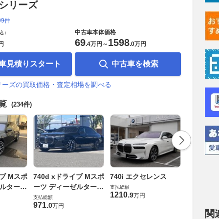
7シリーズ
99件
中古車本体価格
込）
69
1598
円
.
4万円
～
.
0万円
車見積りスタート
中古車を検索
シリーズの買取価格・査定相場を調べる
一覧
(234件)
740d x
イブ Mスポ
740d xドライブ Mスポ
740i エクセレンス
ーツ ディ
ゼルターボ
ーツ ディーゼルターボ
支払総額
4WD
1210
.
支払総額
9
万円
4WD
支払総額
1023
.
4
万
971
.
0
万円
関