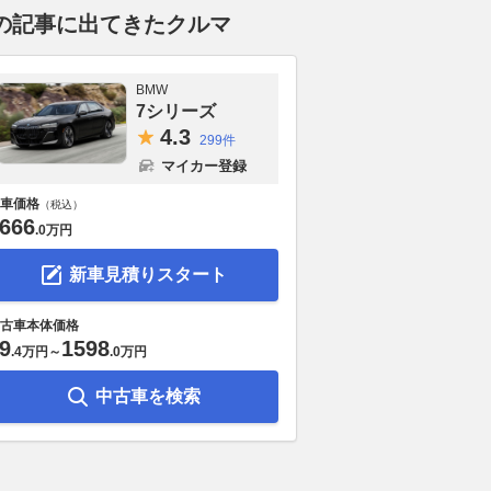
の記事に出てきたクルマ
BMW
7シリーズ
4.
3
299件
マイカー登録
車価格
（税込）
666
.
0万円
新車見積りスタート
古車本体価格
9
1598
.
4万円
～
.
0万円
中古車を検索