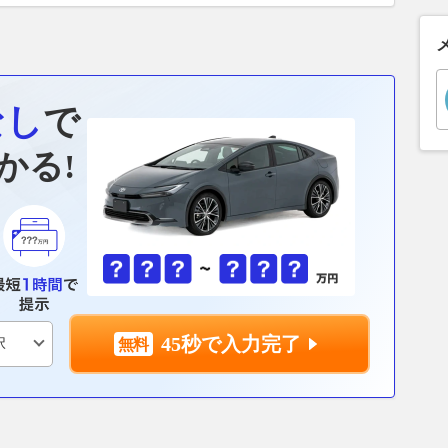
なし
で
かる!
45秒で入力完了