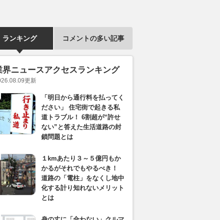
ランキング
コメントの多い記事
業界ニュースアクセスランキング
026.08.09
更新
「明日から通行料を払ってく
ださい」 住宅街で起きる私
道トラブル！ 6割超が“許せ
ない”と答えた生活道路の封
鎖問題とは
１kmあたり３～５億円もか
かるがそれでもやるべき！
道路の「電柱」をなくし地中
化する計り知れないメリット
とは
身の丈に「合わない」クルマ