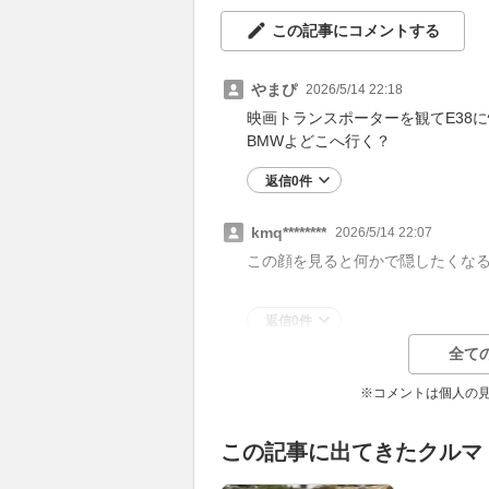
この記事にコメントする
やまぴ
2026/5/14 22:18
映画トランスポーターを観てE38
BMWよどこへ行く？
返信0件
kmq********
2026/5/14 22:07
この顔を見ると何かで隠したくな
返信0件
全て
※コメントは個人の
この記事に出てきたクルマ