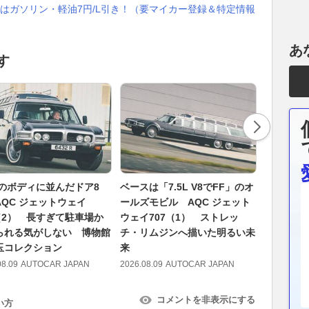
はガソリン・軽油7円/L引き！（要マイカー登録＆特定情報
あ
す
mのボディに並んだドア8
ベースは「7.5L V8でFF」のオ
アウディ代
AQC ジェットウェイ
ールズモビル AQC ジェット
アストリ
7（2） 長すぎて駐車場か
ウェイ707（1） ストレッ
つか我々
られる気がしない 博物館
チ・リムジンへ描いた明るい未
う認識に
玉コレクション
来
2026.08.09
08.09
AUTOCAR JAPAN
2026.08.09
AUTOCAR JAPAN
コメントを非表示にする
い方