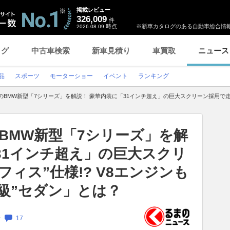
掲載レビュー
326,009
件
時点
※新車カタログのある自動車総合情報
2026.08.09
ログ
中古車検索
新車見積り
車買取
ニュース
品
スポーツ
モーターショー
イベント
ランキング
”のBMW新型「7シリーズ」を解説！ 豪華内装に「31インチ超え」の巨大スクリーン採用で走る
のBMW新型「7シリーズ」を解
31インチ超え」の巨大スクリ
ィス”仕様!? V8エンジンも
級”セダン」とは？
新
17