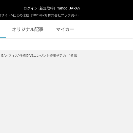
ログイン
[
新規取得
]
Yahoo! JAPAN
サイト5社との比較（2026年2月株式会社プラグ調べ）
オリジナル記事
マイカー
“オフィス”仕様!? V8エンジンも登場予定の「“超高