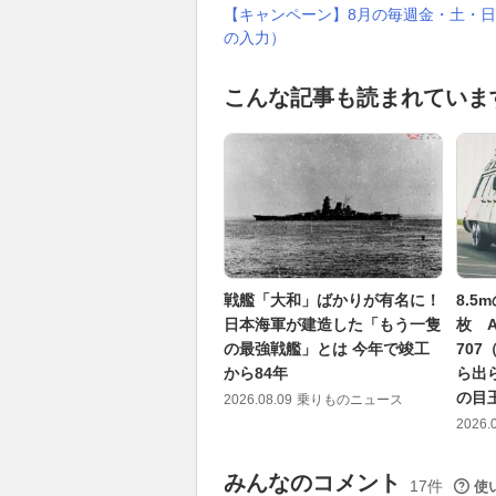
【キャンペーン】8月の毎週金・土・日
の入力）
こんな記事も読まれていま
戦艦「大和」ばかりが有名に！
8.5
日本海軍が建造した「もう一隻
枚 
の最強戦艦」とは 今年で竣工
70
から84年
ら出
の目
2026.08.09
乗りものニュース
2026.
みんなのコメント
17件
使