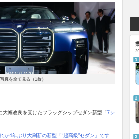
2
写真を全て見る（1枚）
ぶりに大幅改良を受けたフラッグシップセダン新型「
7シ
れが4年ぶり大刷新の新型「“超高級”セダン」です！