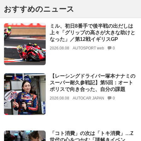
おすすめのニュース
ミル、初日8番手で後半戦の出だしは
上々「グリップの高さが大きな助けと
なった」／第12戦イギリスGP
2026.08.08
AUTOSPORT web
0
【レーシングドライバー塚本ナナミの
スーパー耐久参戦記】第5回：オート
ポリスで向き合った、自分の課題
2026.08.08
AUTOCAR JAPAN
0
「コト消費」の次は「トキ消費」…Z
世代の心をつかむ「謎解きイベン