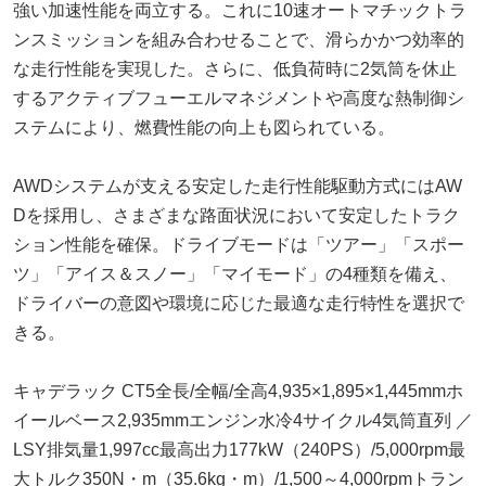
強い加速性能を両立する。これに10速オートマチックトラ
ンスミッションを組み合わせることで、滑らかかつ効率的
な走行性能を実現した。さらに、低負荷時に2気筒を休止
するアクティブフューエルマネジメントや高度な熱制御シ
ステムにより、燃費性能の向上も図られている。
AWDシステムが支える安定した走行性能駆動方式にはAW
Dを採用し、さまざまな路面状況において安定したトラク
ション性能を確保。ドライブモードは「ツアー」「スポー
ツ」「アイス＆スノー」「マイモード」の4種類を備え、
ドライバーの意図や環境に応じた最適な走行特性を選択で
きる。
キャデラック CT5全長/全幅/全高4,935×1,895×1,445mmホ
イールベース2,935mmエンジン水冷4サイクル4気筒直列 ／
LSY排気量1,997cc最高出力177kW（240PS）/5,000rpm最
大トルク350N・m（35.6kg・m）/1,500～4,000rpmトラン