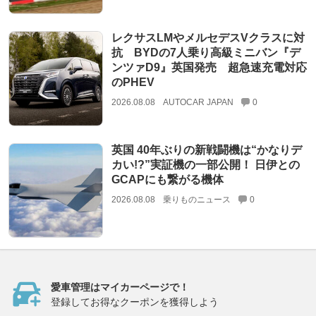
レクサスLMやメルセデスVクラスに対
抗 BYDの7人乗り高級ミニバン『デ
ンツァD9』英国発売 超急速充電対応
のPHEV
2026.08.08
AUTOCAR JAPAN
0
英国 40年ぶりの新戦闘機は“かなりデ
カい!?”実証機の一部公開！ 日伊との
GCAPにも繋がる機体
2026.08.08
乗りものニュース
0
愛車管理はマイカーページで！
登録してお得なクーポンを獲得しよう