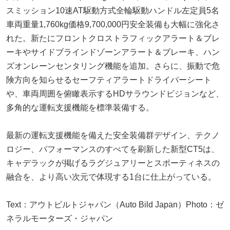
スミッション10速AT駆動方式全輪駆動ハンドル左定員5名
車両重量1,760kg価格9,700,000円安全装備も大幅に強化さ
れた。新たにフロントクロストラフィックアラート＆ブレ
ーキやサイドブラインドゾーンアラート＆ブレーキ、ハン
ズオンレーンセンタリング機能を追加。さらに、振動で危
険方向を知らせるセーフティアラートドライバーシート
や、車両周囲を俯瞰表示するHDサラウンドビジョンなど、
多角的な運転支援機能を標準装備する。
最新の運転支援機能を備えた安全装備群デザイン、テクノ
ロジー、パフォーマンスのすべてを刷新した新型CT5は、
キャデラックが掲げるラグジュアリーとスポーティネスの
融合を、より高い次元で体現する1台に仕上がっている。
Text：アウトビルトジャパン（Auto Bild Japan）Photo：ゼ
ネラルモーターズ・ジャパン