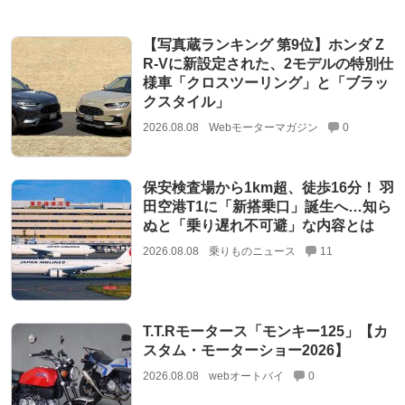
【写真蔵ランキング 第9位】ホンダ Z
R-Vに新設定された、2モデルの特別仕
様車「クロスツーリング」と「ブラッ
クスタイル」
2026.08.08
Webモーターマガジン
0
保安検査場から1km超、徒歩16分！ 羽
田空港T1に「新搭乗口」誕生へ…知ら
ぬと「乗り遅れ不可避」な内容とは
2026.08.08
乗りものニュース
11
T.T.Rモータース「モンキー125」【カ
スタム・モーターショー2026】
2026.08.08
webオートバイ
0