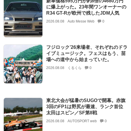
新車価格595万円が約8倍の4680万円
に爆上がった。23年間ワンオーナーの
R34 GT-Rが欧州で残したJDM人気
2026.08.08
Auto Messe Web
0
フジロック’26来場者、それぞれのドラ
イブミュージック。フェスはもう、苗
場への道中から始まっていた。
2026.08.08
くるくら
0
東北大会が猛暑のSUGOで開幕。赤旗
3回のFP1は野尻が最速、ランク首位
太田はスピン／SF第8戦
2026.08.08
AUTOSPORT web
0