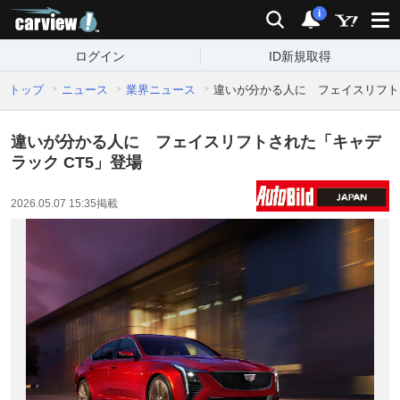
carview!
検索
通知
i
ログイン
ID新規取得
トップ
ニュース
業界ニュース
違いが分かる人に フェイスリフトさ
違いが分かる人に フェイスリフトされた「キャデ
ラック CT5」登場
2026.05.07 15:35
掲載