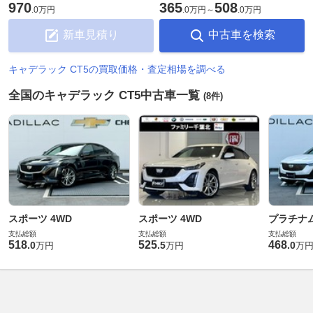
970
365
508
.
0万円
.
0万円
～
.
0万円
新車見積り
中古車を検索
キャデラック CT5の買取価格・査定相場を調べる
全国のキャデラック CT5中古車一覧
(8件)
スポーツ 4WD
スポーツ 4WD
プラチナ
支払総額
支払総額
支払総額
518
525
468
.
0
.
5
.
0
万円
万円
万