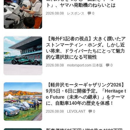
ト」、ヤマハ発動機のねらいとは
2026.08.08
レスポンス
0
【海外F1記者の視点】大きく躓いたア
ストンマーティン・ホンダ。しかし近
い将来、ドライバーたちにとって魅力
的な選択肢になる可能性
2026.08.08
motorsport.com 日本版
0
【軽井沢モーターギャザリング2026】
9月5日・6日に開催予定。「Heritage t
o Future（未来への継承）」をテーマ
に、自動車140年の歴史を体感！
2026.08.08
LEVOLANT
0