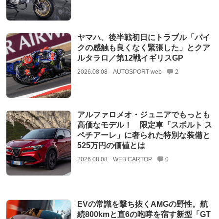
ヤマハ、後半戦初日にトラブル「バイ
クの感触も良くなく緊張した」とクア
ルタラロ／第12戦イギリスGP
2026.08.08
AUTOSPORT web
2
アルファロメオ・ジュニアでもっとも
高価なモデル！ 限定車「スポルト ス
ペチアーレ」に奢られた特別な装備と
525万円の価値とは
2026.08.08
WEB CARTOP
0
EVの常識を撃ち抜くAMGの野性。航
続800kmと直6の咆哮を宿す新型「GT