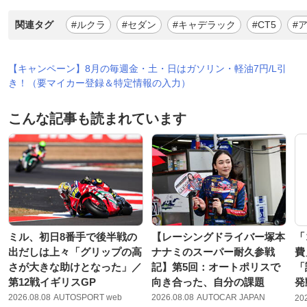
関連タグ
#ルクラ
#セダン
#キャデラック
#CT5
#
【キャンペーン】8月の毎週金・土・日はガソリン・軽油7円/L引
き！（要マイカー登録＆特定情報の入力）
こんな記事も読まれています
ミル、初日8番手で後半戦の
【レーシングドライバー塚本
「
出だしは上々「グリップの高
ナナミのスーパー耐久参戦
費
さが大きな助けとなった」／
記】第5回：オートポリスで
「
第12戦イギリスGP
向き合った、自分の課題
発
2026.08.08
AUTOSPORT web
2026.08.08
AUTOCAR JAPAN
20