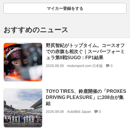
マイカー登録をする
おすすめのニュース
野尻智紀がトップタイム。コースオフ
での赤旗も相次ぐ｜スーパーフォーミ
ュラ第8戦SUGO：FP1結果
2026.08.08
motorsport.com 日本版
0
TOYO TIRES、鈴鹿開催の「PROXES
DRIVING PLEASURE」に208台が集
結
2026.08.08
AutoBild Japan
0