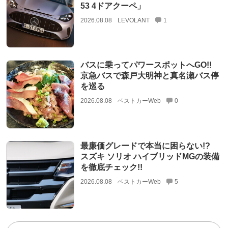
53 4ドアクーペ」
2026.08.08
LEVOLANT
1
バスに乗ってパワースポットへGO!!
京急バスで森戸大明神と真名瀬バス停
を巡る
2026.08.08
ベストカーWeb
0
最廉価グレードで本当に困らない!?
スズキ ソリオ ハイブリッドMGの装備
を徹底チェック!!
2026.08.08
ベストカーWeb
5