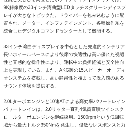
9K解像度の33インチ湾曲型LEDタッチスクリーンディスプ
レイが大きなトピックだ。ドライバーを包み込むように配
置され、メーター、インフォテインメント、各種操作系を
統合したデジタルコマンドセンターとして機能する。
33インチ湾曲ディスプレイを中心とした先進的インテリア
長いホイールベースにより後席の快適性は高い優れた視認
性と直感的な操作性により、運転中の負担軽減と安全性向
上を実現している。また、AKG製の15スピーカーオーディ
オシステムを搭載し、高い静粛性と相まって没入感のある
サウンド体験を提供する。
2.0Lターボエンジンと10速ATによる高効率パワートレイン
パワートレインは、2.0リッター直列4気筒直噴ツインスク
ロールターボエンジンを継続採用。1500rpmという低回転
域から最大トルク350Nmを発生し、俊敏なレスポンスと力