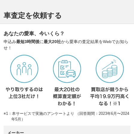
車査定を依頼する
あなたの愛車、今いくら？
申込み
最短3時間後
に
最大20社
から愛車の査定結果をWebでお知ら
せ！
※1：本サービスで実施のアンケートより （回答期間：2023年6月〜2024
年5月）
メーカー