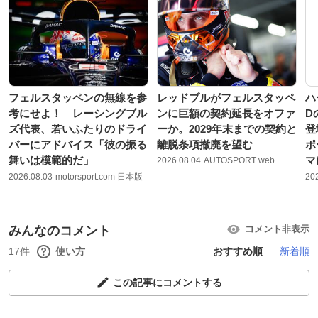
フェルスタッペンの無線を参
レッドブルがフェルスタッペ
ハ
考にせよ！ レーシングブル
ンに巨額の契約延長をオファ
D
ズ代表、若いふたりのドライ
ーか。2029年末までの契約と
登
バーにアドバイス「彼の振る
離脱条項撤廃を望む
ポ
舞いは模範的だ」
マ
2026.08.04
AUTOSPORT web
2026.08.03
motorsport.com 日本版
20
みんなのコメント
コメント非表示
17件
使い方
おすすめ順
新着順
この記事にコメントする