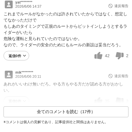
yat********
違反報告
2026/6/06 14:37
これまでルールがなかったのは許されていたからではなく、想定し
てなかっただけで
もしあのタイミングで正規のルートからピットインしようとするラ
イダーがいたら
危険な運転と見られていたのではないか。
なので、ライダーの安全のためにもルールの新設は妥当だろう。
42
2
返信0件
mik********
違反報告
2026/6/06 20:11
あれがいいわけ無いだろ。やる方もやる方だが認める方がおかし
い。
35
3
返信0件
全てのコメントを読む（17件）
※コメントは個人の見解であり、記事提供社と関係はありません。