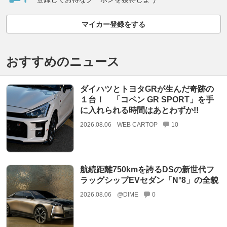
マイカー登録をする
おすすめのニュース
ダイハツとトヨタGRが生んだ奇跡の
１台！ 「コペン GR SPORT」を手
に入れられる時間はあとわずか!!
2026.08.06
WEB CARTOP
10
航続距離750kmを誇るDSの新世代フ
ラッグシップEVセダン「N°8」の全貌
2026.08.06
@DIME
0