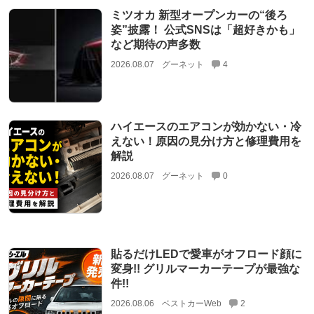
ミツオカ 新型オープンカーの“後ろ
姿”披露！ 公式SNSは「超好きかも」
など期待の声多数
2026.08.07
グーネット
4
ハイエースのエアコンが効かない・冷
えない！原因の見分け方と修理費用を
解説
2026.08.07
グーネット
0
貼るだけLEDで愛車がオフロード顔に
変身!! グリルマーカーテープが最強な
件!!
2026.08.06
ベストカーWeb
2