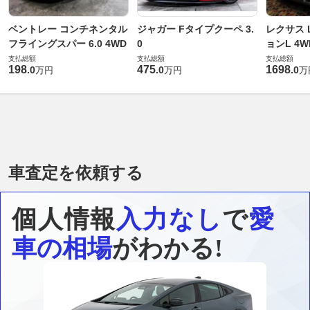
ベントレー コンチネンタル
ジャガー Fタイプクーペ 3.
レクサス L
フライングスパー 6.0 4WD
0
ョンL 4W
支払総額
支払総額
支払総額
198
475
1698
.
0
.
0
.
0
万円
万円
万
車査定を依頼する
個人情報
入力なし
で
愛
車の相場
がわかる!