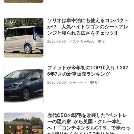
ソリオは車中泊にも使えるコンパクト
か!? 人気ハイトワゴンのシートアレ
ンジと寝られる広さをチェック!!
2026.08.06
ベストカーWeb
3
フィットが今年初のTOP10入り！202
6年7月の新車販売ランキング
2026.08.06
グーネット
67
歴代CEOの邸宅を改装した“ベントレ
ーの隠れ家”から英国・クルー本社
へ！「コンチネンタルGT S」で味わっ