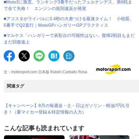
■Moto3に激震。ランキング3番手だったフェルナンデス、第6戦ま
で全て失格！ エンジンの規則違反が発覚
■アコスタがライバルに0.4秒の大差つける最速タイム！ 小椋藍、
5番手でQ2直行｜MotoGPハンガリーGPプラクティス
■マルケス「ハンガリーで表彰台の可能性はない」復帰2戦目もまだ
まだ回復途上
文：motorsport.com 日本版 Rubén Carballo Rosa
関連タグ
【キャンペーン】8月の毎週金・土・日はガソリン・軽油7円/L引
き！（要マイカー登録＆特定情報の入力）
こんな記事も読まれています