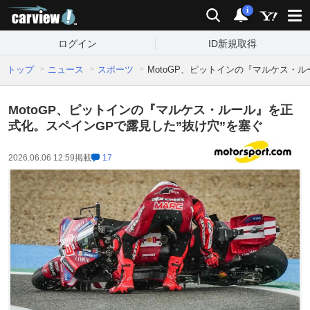
carview!
検索
通知
i
ログイン
ID新規取得
トップ
ニュース
スポーツ
MotoGP、ピットインの『マルケス・
MotoGP、ピットインの『マルケス・ルール』を正
式化。スペインGPで露見した”抜け穴”を塞ぐ
2026.06.06 12:59
掲載
17