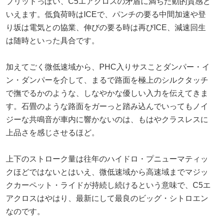
ブリッドっぽい、C5エアクロスの矛盾に満ちた動的質感と
いえます。低負荷時はICEで、パンチの要る中間加速や登
り坂は電気との協業、伸びの要る時は再びICE、減速回生
は随時といった具合です。
加えてごく微低速域から、PHC入りサスことダンパー・イ
ン・ダンパーを介して、まるで路面を極上のシルクタッチ
で撫でるかのような、しなやかな優しい入力を伝えてきま
す。石畳のような路面をガーっと踏み込んでいってもノイ
ジーな共鳴音が車内に響かないのは、もはやクラスレスに
上品さを感じさせるほど。
上下のストローク量は往年のハイドロ・プニューマティッ
クほどではないとはいえ、微低速域から高速域までマジッ
クカーペット・ライドが持続し続けるという意味で、C5エ
アクロスはやはり、最新にして最良のビッグ・シトロエン
なのです。