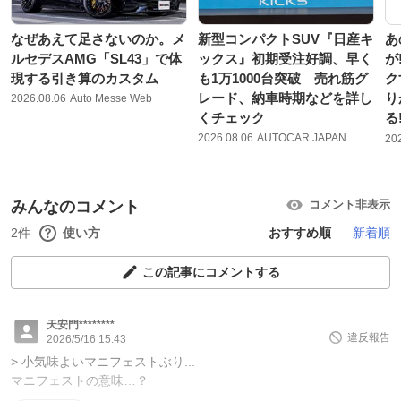
なぜあえて足さないのか。メ
新型コンパクトSUV『日産キ
あ
ルセデスAMG「SL43」で体
ックス』初期受注好調、早く
が
現する引き算のカスタム
も1万1000台突破 売れ筋グ
ク
レード、納車時期などを詳し
り
2026.08.06
Auto Messe Web
くチェック
る!
2026.08.06
AUTOCAR JAPAN
20
みんなのコメント
コメント非表示
2件
使い方
おすすめ順
新着順
この記事にコメントする
天安門********
違反報告
2026/5/16 15:43
> 小気味よいマニフェストぶり...
マニフェストの意味…？