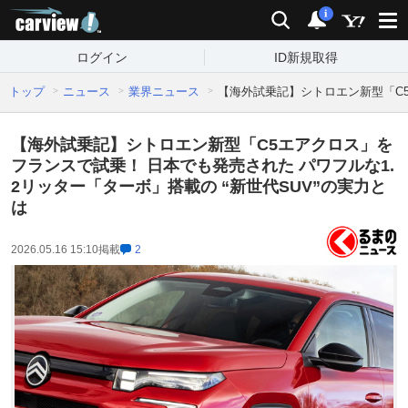
carview!
検索
通知
i
ログイン
ID新規取得
トップ
ニュース
業界ニュース
【海外試乗記】シトロエン新型「C5
【海外試乗記】シトロエン新型「C5エアクロス」を
フランスで試乗！ 日本でも発売された パワフルな1.
2リッター「ターボ」搭載の “新世代SUV”の実力と
は
2026.05.16 15:10
掲載
2