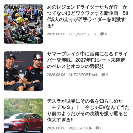
あのレジェンドライダーたちが!? か
つてないほどワクワクする新企画 50
代5人の走りが若手ライダーを刺激す
る!!
2026.08.06
バイクのニュース
0
サマーブレイク中に活発になるドライ
バー交渉戦。2027年F1シート未確定
のペレスとオコンの選択肢
2026.08.06
AUTOSPORT web
0
テスラが世界にその名を知らしめた
「モデルＳ」！ 今じゃEVなんて当た
り前のようだがその功績を振り返ると
偉大すぎる!!
2026.08.06
WEB CARTOP
0