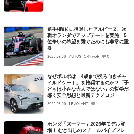
選手権6位に後退したアルピーヌ、次
戦オランダでアップデートを実施「5
位争いの希望を繋ぐためにも非常に重
要」
2026.08.06
AUTOSPORT web
0
なぜボルボは「4歳まで後ろ向きチャ
イルドシート」を推奨するのか？「子
どもは小さな大人ではない」の哲学が
導く安全思想と最新テクノロジー
2026.08.06
LEVOLANT
1
ホンダ「ズーマー」2026年モデル登
場！ むき出しのスチールパイプフレー