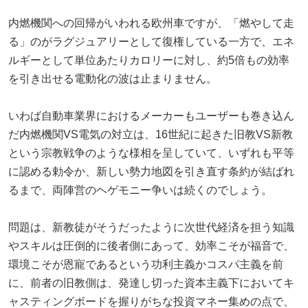
内燃機関への回帰がいわれる欧州車ですが、「燃やして走
る」のがラグジュアリーとして復権している一方で、エネ
ルギーとして単位あたりカロリーに対し、約5倍もの効率
を引き出せる電動化の波は止まりません。
いわば自動車業界におけるメーカーもユーザーも巻き込ん
だ内燃機関VS電気の対立は、16世紀に起きた旧教VS新教
という宗教戦争のような様相を呈していて、いずれも平等
に認める勅令か、新しい勢力地図を引き直す条約が結ばれ
るまで、両陣営のヘゲモニー争いは続くのでしょう。
問題は、新教徒がそうだったように次世代経済を担う知識
やスキルは圧倒的に後者側にあって、効率こそが福音で、
環境こそが恩寵であるという功利主義かコスパ主義を前
に、前者の旧教側は、発達し切った資本主義下においてキ
ャスティングボードを握りがちな投資マネー集めの点で、