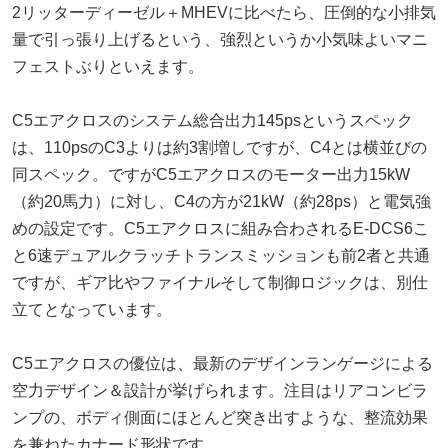
2リッターディーゼル＋MHEVに比べたら、圧倒的な小排気
量で引っ張り上げるという、強烈というか小気味よいマニ
フェストぶりといえます。
C5エアクロスのシステム総合出力145psというスペック
は、110psのC3よりは約3割増しですが、C4とは横並びの
同スペック。ですがC5エアクロスのモーター出力15kW
（約20馬力）に対し、C4の方が21kW（約28ps）と電気強
めの設定です。C5エアクロスに組み合わされるE-DCS6こ
と6速デュアルクラッチトランスミッションも前2者と共通
ですが、ギア比やファイナルそして制御ロジックは、別仕
立てとなっています。
C5エアクロスの優位は、最新のデザインランゲージによる
空力デザイン＆設計が挙げられます。注目はリアコンビラ
ンプの、ボディ側面にほとんど突き出すような、整流効果
を兼ねたカナード形状です。