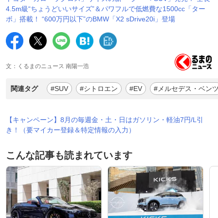
4.5m級“ちょうどいいサイズ”＆パワフルで低燃費な1500cc「ター
ボ」搭載！ “600万円以下”のBMW「X2 sDrive20i」登場
文：くるまのニュース 南陽一浩
関連タグ
#SUV
#シトロエン
#EV
#メルセデス・ベン
【キャンペーン】8月の毎週金・土・日はガソリン・軽油7円/L引
き！（要マイカー登録＆特定情報の入力）
こんな記事も読まれています