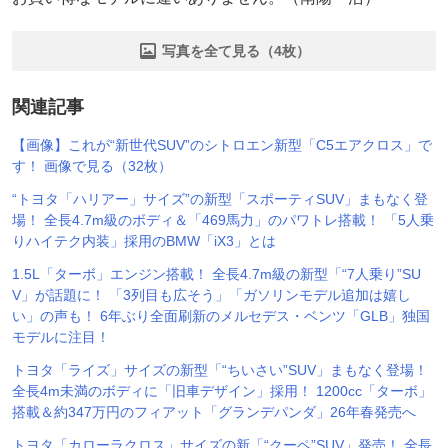
写真を全て見る（4枚）
関連記事
【画像】これが“新世代SUV”のシトロエン新型「C5エアクロス」で
す！ 画像で見る（32枚）
“トヨタ「ハリアー」サイズ”の新型「スポーティSUV」まもなく登
場！ 全長4.7m級のボディ＆「469馬力」のパワトレ搭載！ 「5人乗
りハイテク内装」採用のBMW「iX3」とは
1.5L「ターボ」エンジン搭載！ 全長4.7m級の新型「“7人乗り”SU
V」が話題に！ 「3列目も広そう」「ガソリンモデル追加は嬉し
い」の声も！ 6年ぶり全面刷新のメルセデス・ベンツ「GLB」独国
モデルに注目！
トヨタ「ライズ」サイズの新型「“ちいさい”SUV」まもなく登場！
全長4m未満のボディに「旧車デザイン」採用！ 1200cc「ターボ」
搭載＆約347万円のフィアット「グランデパンダ」26年春発売へ
トヨタ「カローラクロス」サイズの新「“クーペ”SUV」発売！ 全長