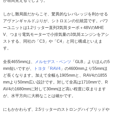
が垣間見えるでしょう。
しかし難局面だからこそ、驚異的なレバレッジを利かせる
アヴァンギャルドぶりが、シトロエンの伝統芸です。パワ
ーユニットは1.2リッター直列3気筒ターボ＋48VのMHE
V、つまり電気モーターで小排気量の3気筒エンジンをアシ
ストする、同社の「C3」や「C4」と同じ構成といえま
す。
全長4655mmは、
メルセデス・ベンツ
「GLB」よりほんの5
mm短いですが、
トヨタ
「
RAV4
」の4600mmより55mmほ
ど長くなります。加えて全幅も1905mmと、RAV4の1855
mmより50mm広い設計です。対して全高は1710mmで、R
AV4の1680mmに対して30mmほど高い程度に収まります
が、水平方向に大柄なことは確かです。
にもかかわらず、2.5リッターのストロングハイブリッドや