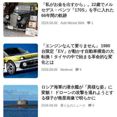
「私がお金を出すから」。22歳でメル
セデス・ベンツ「170S」を手に入れた
66年間の軌跡
2026.08.06
Auto Messe Web
1
「エンジンなんて要りません」 1980
台限定「EV」が動かす自動車構造の大
転換！タイヤの中で始まる革命的な変
化とは
2026.08.06
Merkmal
9
ロシア海軍の潜水艦が「異様な姿」に
変貌！ ドローンの攻撃を逃れようとす
る様子が衛星画像で明らかに
2026.08.06
乗りものニュース
0