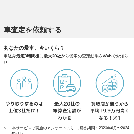
車査定を依頼する
あなたの愛車、今いくら？
申込み
最短3時間後
に
最大20社
から愛車の査定結果をWebでお知ら
せ！
※1：本サービスで実施のアンケートより （回答期間：2023年6月〜2024
年5月）