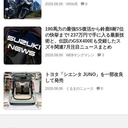
2026.08.06
VAGUE
0
190馬力の最強SS復活から鈴鹿8耐7位
の快挙まで! 237万円で手に入る最新技
術と、伝説のGSX400Eも交錯したス
ズキ関連7月注目ニュースまとめ
2026.08.06
WEBヤングマシン
3
トヨタ「シエンタ JUNO」を一部改良
して発売
2026.08.06
くるまのニュース
0