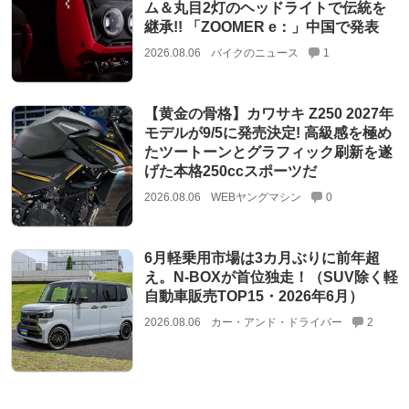
ム＆丸目2灯のヘッドライトで伝統を
継承!! 「ZOOMER e：」中国で発表
2026.08.06
バイクのニュース
1
【黄金の骨格】カワサキ Z250 2027年
モデルが9/5に発売決定! 高級感を極め
たツートーンとグラフィック刷新を遂
げた本格250ccスポーツだ
2026.08.06
WEBヤングマシン
0
6月軽乗用市場は3カ月ぶりに前年超
え。N-BOXが首位独走！（SUV除く軽
自動車販売TOP15・2026年6月）
2026.08.06
カー・アンド・ドライバー
2