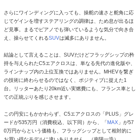
さらにワインディングに入っても、操舵の速さと舵角に応
じてゲインを増すステアリングの調律は、ため息が出るほ
ど見事。まるでピアノでも弾いているような気分で向き合
え、操らせてくれる
SUV
は滅多にありません。
結論として言えることは、SUVだけどフラッグシップの矜
持を与えられたC5エアクロスは、単なる先代の進化版や、
ラインナップ内の上位互換ではありません。MHEVを繋ぎ
の技術に終わらせるのではなく、ポジティブに捉えた1
台。リッターあたり20km近い実燃費にも、フランス車とし
ての正統ぶりを感じさせます。
この円安にもかかわらず、C5エアクロスの「PLUS」グレ
ードが535万円（消費税込、以下同）から、「
MAX
」が57
0万円からという価格も、フラッグシップとして相対的に
お買い得なモデルに違いありません。（南陽一浩）