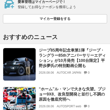
愛車管理はマイカーページで！
登録してお得なクーポンを獲得しよう
マイカー登録をする
おすすめのニュース
ジープ85周年記念車第1弾『ジープ・
ラングラー85thアニバーサリーエディ
ション』が10月発売【100台限定】平
野歩夢氏の特別動画公開も
2026.08.06
AUTOCAR JAPAN
0
“ホーム”ル・マンで大きな失望。プジ
ョー9X8、改良型開発と並行し不調の
原因を徹底究明へ
2026.08.06
AUTOSPORT web
0