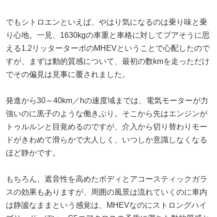
でもシトロエンといえば、やはり気になるのは乗り味と乗
り心地。一見、1630kgの車重と車格に対してプアそうに思
える1.2リッターターボのMHEVということで心配したので
すが、まずは動的質感について、最初の数kmを走っただけ
でその偏見は見事に覆されました。
発進から30～40km／hの速度域までは、電気モーターが力
強いのに黒子のような働きぶり。そこから先はエンジンが
トゥルルンと目覚めるのですが、介入から切り替わりモー
ドがきわめて滑らかで大人しく、いつしか意識しなくなる
ほど静かです。
もちろん、遮音性を高めたボディとアコースティックガラ
スの効果もありますが、周囲の風景は流れていくのに車内
は静謐なままという感覚は、MHEVなのにストロングハイ