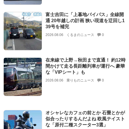
富士吉田に「上暮地バイパス」全線開
通 20年越しの計画 狭い現道を迂回し1
39号を補完
2026.08.06
くるまのニュース
0
在来線で上野→秋田まで直通！ 約12時
間かけて走る長距離列車が運行へ 豪華
な「VIPシート」も
2026.08.06
乗りものニュース
0
オシャレなカフェの前とか 石畳とかが
似合ったりするんだよね 欧風テイスト
な「原付二種スクーター3選」