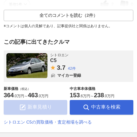
2
0
返信1件
全てのコメントを読む（2件）
※コメントは個人の見解であり、記事提供社と関係はありません。
この記事に出てきたクルマ
シトロエン
C5
3.
7
42件
マイカー登録
新車価格
中古車本体価格
（税込）
364
463
153
238
.
0万円
～
.
0万円
.
6万円
～
.
0万円
新車見積り
中古車を検索
シトロエン C5の買取価格・査定相場を調べる