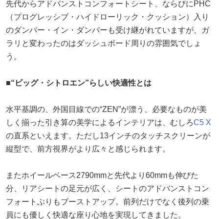
先代からアドバンストコンフォートシート、ならびにPHC
（プログレッシブ・ハイドローリック・クッション）入り
のダンパー・イン・ダンパーも受け継がれていますが、ガ
ラリと変わったのはダッシュボード周りの雰囲気でしょ
う。
■“ビッグ・シトロエン”らしい快適性とは
水平基調の、外国目線での“ZEN”が漂う、必要なものが美
しく揃った引き算の美学によるインテリアは、むしろ
C5 X
の直系といえます。ただし13インチのタッチスクリーンが
縦型で、前方視界がより広々と感じられます。
またホイールベース2790mmと先代より60mmも伸びた
分、リアシートの足元が広く、シートのアドバンストコン
フォートぶりもブーストアップ。前列だけでなく後列の乗
員にも優しく快適な座り心地を実現してきました。