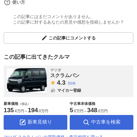
使い方
この記事にはまだコメントがありません。
この記事に対するあなたの意見や感想を投稿しませんか？
この記事にコメントする
この記事に出てきたクルマ
マツダ
スクラムバン
4.
3
50件
マイカー登録
新車価格
中古車本体価格
（税込）
135
194
5
348
.
4万円
～
.
0万円
.
0万円
～
.
0万円
新車見積り
中古車を検索
マツダ スクラムバンの買取価格・査定相場を調べる