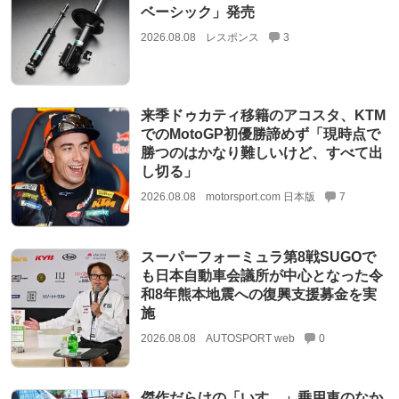
ベーシック」発売
2026.08.08
レスポンス
3
来季ドゥカティ移籍のアコスタ、KTM
でのMotoGP初優勝諦めず「現時点で
勝つのはかなり難しいけど、すべて出
し切る」
2026.08.08
motorsport.com 日本版
7
スーパーフォーミュラ第8戦SUGOで
も日本自動車会議所が中心となった令
和8年熊本地震への復興支援募金を実
施
2026.08.08
AUTOSPORT web
0
傑作だらけの「いすゞ」乗用車のなか