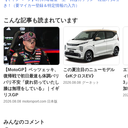
き！（要マイカー登録＆特定情報の入力）
こんな記事も読まれています
【MotoGP】ベッツェッキ、
この夏注目のニューモデル
エ
復帰戦で初日最速も体調バリ
《eKクロスEV》
ィ
バリ不安「疲れ切っていたし
3
2026.08.08
グーネット
膝は無理をしている」｜イギ
加!
リスGP
20
2026.08.08
motorsport.com 日本版
みんなのコメント