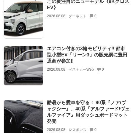
この夏注目のニューモデル《eKクロス
EV》
2026.08.08
グーネット
0
エアコン付きの3輪モビリティ!! 都市
型小型EV「リーン3」の販売網に豊田
通商が参加!!
2026.08.08
ベストカーWeb
0
酷暑から愛車を守る！ 90系『ノア/ヴ
ォクシー』、40系『アルファード/ヴェ
ルファイア』用ダッシュボードマット
発売
2026.08.08
レスポンス
0