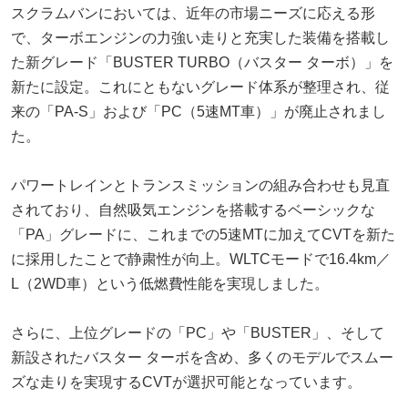
スクラムバンにおいては、近年の市場ニーズに応える形
で、ターボエンジンの力強い走りと充実した装備を搭載し
た新グレード「BUSTER TURBO（バスター ターボ）」を
新たに設定。これにともないグレード体系が整理され、従
来の「PA-S」および「PC（5速MT車）」が廃止されまし
た。
パワートレインとトランスミッションの組み合わせも見直
されており、自然吸気エンジンを搭載するベーシックな
「PA」グレードに、これまでの5速MTに加えてCVTを新た
に採用したことで静粛性が向上。WLTCモードで16.4km／
L（2WD車）という低燃費性能を実現しました。
さらに、上位グレードの「PC」や「BUSTER」、そして
新設されたバスター ターボを含め、多くのモデルでスムー
ズな走りを実現するCVTが選択可能となっています。