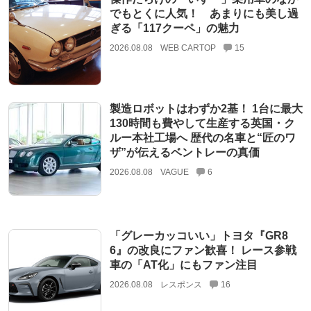
でもとくに人気！ あまりにも美し過
ぎる「117クーペ」の魅力
2026.08.08
WEB CARTOP
15
製造ロボットはわずか2基！ 1台に最大
130時間も費やして生産する英国・ク
ルー本社工場へ 歴代の名車と“匠のワ
ザ”が伝えるベントレーの真価
2026.08.08
VAGUE
6
「グレーカッコいい」トヨタ『GR8
6』の改良にファン歓喜！ レース参戦
車の「AT化」にもファン注目
2026.08.08
レスポンス
16