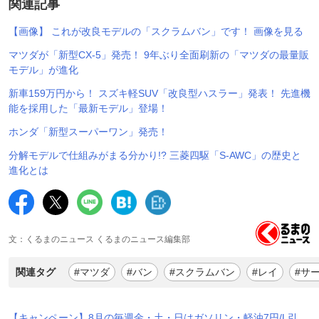
関連記事
【画像】 これが改良モデルの「スクラムバン」です！ 画像を見る
マツダが「新型CX-5」発売！ 9年ぶり全面刷新の「マツダの最量販
モデル」が進化
新車159万円から！ スズキ軽SUV「改良型ハスラー」発表！ 先進機
能を採用した「最新モデル」登場！
ホンダ「新型スーパーワン」発売！
分解モデルで仕組みがまる分かり!? 三菱四駆「S-AWC」の歴史と
進化とは
文：くるまのニュース くるまのニュース編集部
関連タグ
#マツダ
#バン
#スクラムバン
#レイ
#サ
【キャンペーン】8月の毎週金・土・日はガソリン・軽油7円/L引