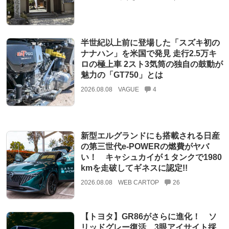
半世紀以上前に登場した「スズキ初の
ナナハン」を米国で発見 走行2.5万キ
ロの極上車 2スト3気筒の独自の鼓動が
魅力の「GT750」とは
2026.08.08
VAGUE
4
新型エルグランドにも搭載される日産
の第三世代e-POWERの燃費がヤバ
い！ キャシュカイが１タンクで1980
kmを走破してギネスに認定!!
2026.08.08
WEB CARTOP
26
【トヨタ】GR86がさらに進化！ ソ
リッドグレー復活、3眼アイサイト採