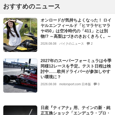
おすすめのニュース
オンロードが気持ちよくなった！ ロイ
ヤルエンフィールド「ヒマラヤヒマラ
ヤ450」は空冷時代の「411」とは別
物!? ～高梨はづきのきおくきろく。～
2026.08.08
バイクのニュース
2
2027年のスーパーフォーミュラは今季
同様12レースを予定。テスト日程は検
討中……欧州ドライバーが参加しやす
い環境に？
2026.08.08
motorsport.com 日本版
0
日産『ティアナ』用、テインの新・純
正互換ショック「エンデュラ・プロ・