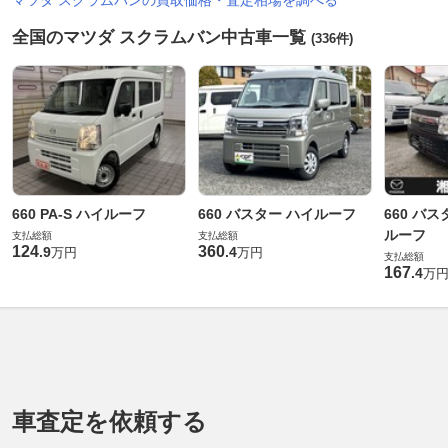
全国のマツダ スクラムバン中古車一覧
(336件)
660 PA-S ハイルーフ
660 バスター ハイルーフ
660 バ
ルーフ
支払総額
支払総額
124
360
.
9
.
4
万円
万円
支払総額
167
.
4
万
車査定を依頼する