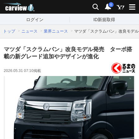
carview!
検索
通知
i
ログイン
ID新規取得
トップ
ニュース
業界ニュース
マツダ「スクラムバン」改良モデル
マツダ「スクラムバン」改良モデル発売 ターボ搭
載の新グレード追加やデザインが進化
2026.05.31 07:10
掲載