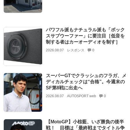
パワフル派もナチュラル派も「ボック
スサブウーファー」に要注目［低音を
制する者はカーオーディオを制す］
2026.08.07
レスポンス
0
スーパーGTでクラッシュのフラガ、メ
ディカルチェックは“合格”。今週末の
SF第8戦に出走へ
2026.08.07
AUTOSPORT web
0
【MotoGP】小椋藍、いざ勝負の後半
戦！ 目標は「最終戦までタイトル争