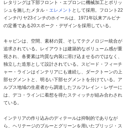
レタリングは下部フロント・エプロンに機械加工とポリッ
シュを施したメタル・
エレメント
として採用。フロント22
インチ/リヤ23インチのホイールは、1971年以来アルピナ
の定番である20スポーク・デザインを採用している。
キャビンは、空間、素材の質、そしてテクノロジー統合が
追求されている。レイアウトは建築的なボリューム感が重
視され、各要素は均質な内装に溶け込ませるのではなく、
独立した造形として設計されている。スピード・フィーチ
ャー・ラインはインテリアにも連続し、ダークトーンの上
部セグメントと、明るい下部セグメントを分けている。ア
ルプス地域の生産者から調達したフルフレイン・レザーに
は、デコ・ラインに着想を得たスティッチが組み合わされ
ている。
インテリアの作り込みのディテールは抑制的でありなが
ら、ヘリテージのブルーとグリーンを用いたブリッジ・ス