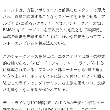
フロントは、力強いボリュームと前掲したスタンスで形成
され、過度に誇張することなくスピードを予感させる。ア
ルピナ B7に遡るシグネチャーである”シャークノーズ“は、
BMWのキドニーグリルを三次元的な彫刻として再解釈し、
車体の造形を先導するとともに、静かな自信をもってブラ
ンド・エンブレムを包み込んでいる。
このシャークノーズを起点に、エクステリアは単一の視覚
的な軸である、“スピード・フィーチャー・ライン”を中心
に構成されている。フロント下部コーナーから6度の角度
で立ち上がり、ボディサイドに沿って伸び、リヤへと回り
込むこのラインは、ダイナミックな主張を備えつつ、洗練
さを損なわない統制が保たれている。
デコ・ラインは1974年以来、ALPINAのデザイン言語の一
部であった。ビジョン BMW アルピナでは、このデコ・ラ