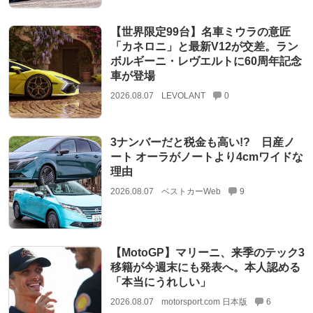
【世界限定99台】名車ミウラの意匠
「カネロニ」と最新V12が交差。ラン
ボルギーニ・レヴエルトに60周年記念
車が登場
2026.08.07
LEVOLANT
0
3ナンバーだと税金も高い!? 日産ノ
ート オーラがノートより4cmワイドな
理由
2026.08.07
ベストカーWeb
9
【MotoGP】マリーニ、来季のテック3
移籍が今週末にも発表へ。本人認める
「本当にうれしい」
2026.08.07
motorsport.com 日本版
6