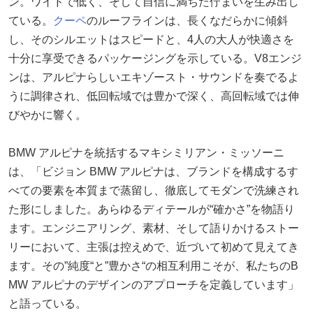
ン。ワイドで低く、そして自信に満ちた佇まいを生み出し
ている。
クーペ
のルーフラインは、長くなだらかに傾斜
し、そのシルエットはスピードと、4人の大人が快適さを
十分に享受できるパッケージングを示している。V8エンジ
ンは、アルピナらしいエキゾースト・サウンドを奏でるよ
うに調律され、低回転域では豊かで深く、高回転域では伸
びやかに響く。
BMW アルピナを統括するマキシミリアン・ミッソーニ
は、「ビジョン BMW アルピナは、ブランドを構成するす
べての要素を本質まで蒸留し、徹底してモダンで洗練され
た形にしました。あらゆるディテールが“確かさ”を物語り
ます。エンジニアリング、素材、そして語りかけるストー
リーにおいて、主張は控えめで、近づいて初めて見えてき
ます。その”純度“と”豊かさ“の相互利用こそが、私たちのB
MW アルピナのデザインのアプローチを定義しています」
と語っている。