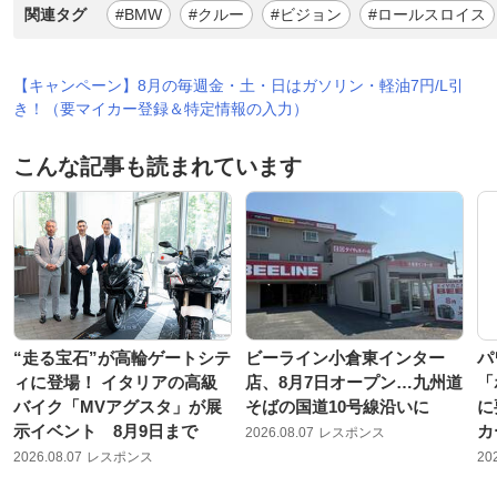
関連タグ
#BMW
#クルー
#ビジョン
#ロールスロイス
【キャンペーン】8月の毎週金・土・日はガソリン・軽油7円/L引
き！（要マイカー登録＆特定情報の入力）
こんな記事も読まれています
“走る宝石”が高輪ゲートシテ
ビーライン小倉東インター
パ
ィに登場！ イタリアの高級
店、8月7日オープン…九州道
「
バイク「MVアグスタ」が展
そばの国道10号線沿いに
に
示イベント 8月9日まで
カ
2026.08.07
レスポンス
2026.08.07
レスポンス
20