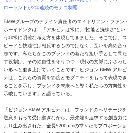
ローランドが2年連続のモナコ制覇
BMWグループのデザイン責任者のエイドリアン・ファン・
ホーイドンクは、「アルピナは常に、”性能と洗練さ“とい
う非常に明確な考え方を体現してきました。そこでは、ス
ピードと快適性は相反するものではなく、互いを高め合う
志です。私たちがこのブランドの新たな担い手として果た
す役割は、その独自性を守りつつ、現代の文脈にふさわし
い形へと磨き上げていくことです。ビジョン BMW アルピ
ナは、これらの資質を節度とモダニティをもって表現でき
ることを示し、ブランドを未来へと導く私たちの方向性を
示唆しています」と語っている。
「ビジョン BMW アルピナ」は、ブランドのヘリテージを
敬意をもって受け継ぎながら、最先端を追求する創造力に
より生み出された。全長5200mmの堂々たるプロポーショ