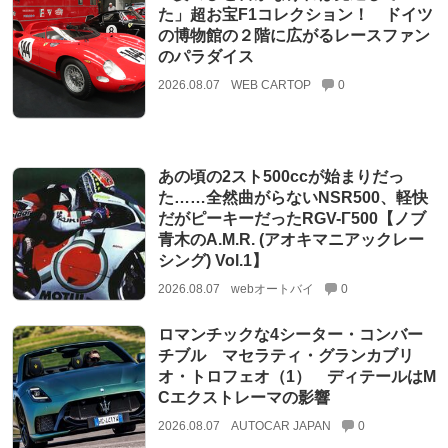
た」超お宝F1コレクション！ ドイツ
の博物館の２階に広がるレースファン
のパラダイス
2026.08.07
WEB CARTOP
0
あの頃の2スト500ccが始まりだっ
た……全然曲がらないNSR500、軽快
だがピーキーだったRGV-Γ500【ノブ
青木のA.M.R. (アオキマニアックレー
シング) Vol.1】
2026.08.07
webオートバイ
0
ロマンチックな4シーター・コンバー
チブル マセラティ・グランカブリ
オ・トロフェオ（1） ディテールはM
Cエクストレーマの影響
2026.08.07
AUTOCAR JAPAN
0