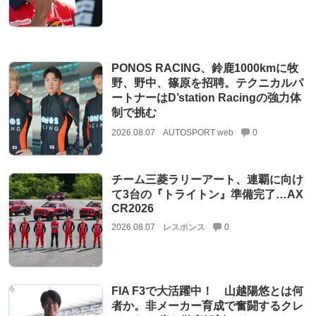
PONOS RACING、鈴鹿1000kmに牧
野、野中、篠原を招聘。テクニカルパ
ートナーはD’station Racingの強力体
制で挑む
2026.08.07
AUTOSPORT web
0
チーム三菱ラリーアート、連覇に向け
て3台の『トライトン』準備完了…AX
CR2026
2026.08.07
レスポンス
0
FIA F3で大活躍中！ 山越陽悠とは何
者か。非メーカー育成で奮闘するクレ