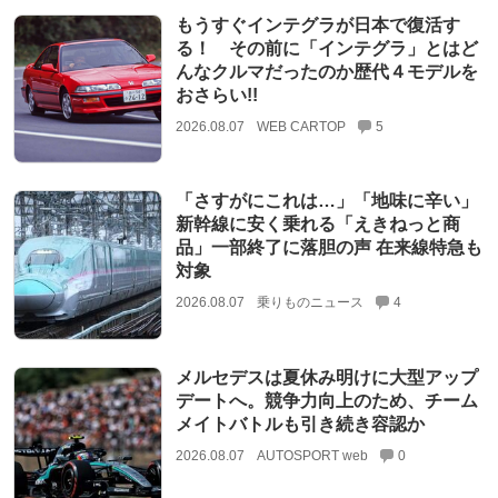
もうすぐインテグラが日本で復活す
る！ その前に「インテグラ」とはど
んなクルマだったのか歴代４モデルを
おさらい!!
2026.08.07
WEB CARTOP
5
「さすがにこれは…」「地味に辛い」
新幹線に安く乗れる「えきねっと商
品」一部終了に落胆の声 在来線特急も
対象
2026.08.07
乗りものニュース
4
メルセデスは夏休み明けに大型アップ
デートへ。競争力向上のため、チーム
メイトバトルも引き続き容認か
2026.08.07
AUTOSPORT web
0