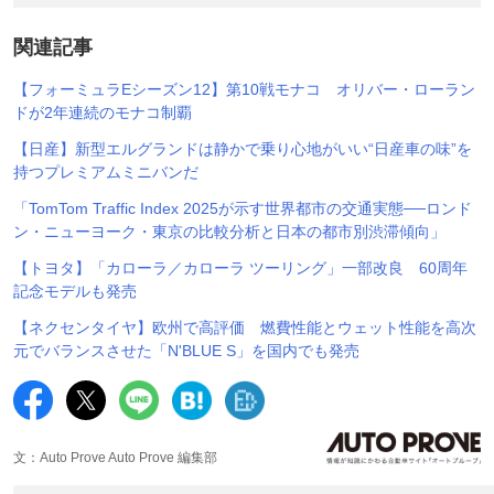
関連記事
【フォーミュラEシーズン12】第10戦モナコ オリバー・ローラン
ドが2年連続のモナコ制覇
【日産】新型エルグランドは静かで乗り心地がいい“日産車の味”を
持つプレミアムミニバンだ
「TomTom Traffic Index 2025が示す世界都市の交通実態──ロンド
ン・ニューヨーク・東京の比較分析と日本の都市別渋滞傾向」
【トヨタ】「カローラ／カローラ ツーリング」一部改良 60周年
記念モデルも発売
【ネクセンタイヤ】欧州で高評価 燃費性能とウェット性能を高次
元でバランスさせた「N'BLUE S」を国内でも発売
文：Auto Prove Auto Prove 編集部