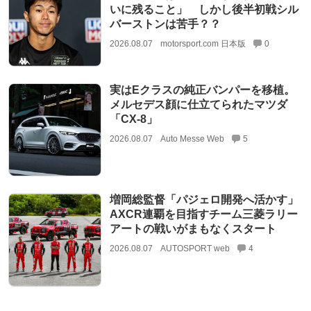
いに残ること」 しかし後半初戦シル
バーストンは苦手？？
2026.08.07
motorsport.com 日本版
0
実はEクラスの純正バンパーを移植。
メルセデス顔に仕立てられたマツダ
「CX-8」
2026.08.07
Auto Messe Web
5
増岡総監督「パジェロ開発へ活かす」
AXCR連覇を目指すチーム三菱ラリー
アートの戦いがまもなくスタート
2026.08.07
AUTOSPORT web
4