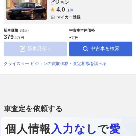
ビジョン
4.
0
1件
マイカー登録
新車価格
中古車本体価格
（税込）
379
-
.
5万円
万円
新車見積り
中古車を検索
クライスラー ビジョンの買取価格・査定相場を調べる
車査定を依頼する
個人情報
入力なし
で
愛