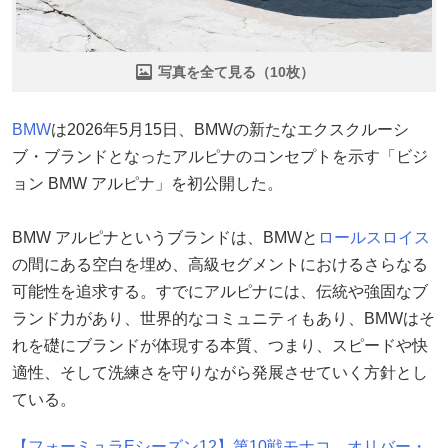
写真を全て見る（10枚）
BMW
は2026年5月15日、BMWの新たなエクスクルーシ
ブ・ブランドとなったアルピナのコンセプトを示す「ビジ
ョン BMW アルピナ」を初公開した。
BMW アルピナというブランドは、BMWと
ロールスロイス
の間にある空白を埋め、高級セグメントにおけるさらなる
可能性を追求する。すでにアルピナには、伝統や強固なブ
ランド力があり、世界的なコミュニティもあり、BMWはそ
れを礎にブランドが体現する本質、つまり、スピードや快
適性、そして洗練さを守りながら発展させていく方針とし
ている。
【フォーミュラEシーズン12】第10戦モナコ オリバー・