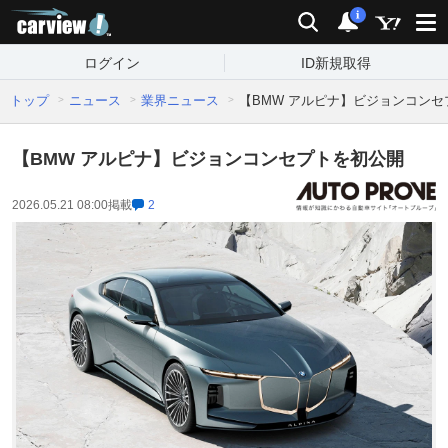
carview!
検索
通知
i
ログイン
ID新規取得
トップ
ニュース
業界ニュース
【BMW アルピナ】ビジョンコン
【BMW アルピナ】ビジョンコンセプトを初公開
2026.05.21 08:00
掲載
2