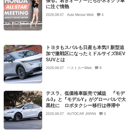
張る。若きオーナーたちがネオクラ車
に注ぐ情熱
2026.08.07
Auto Messe Web
4
トヨタもスバルも日産も本気!! 新型追
加で激戦区になったミドルサイズBEV
SUVとは
2026.08.07
ベストカーWeb
9
テスラ、低価格車販売で減益 『モデ
ル3』と『モデルY』がグローバルで大
黒柱に ロボタクシー移行は停滞中
2026.08.07
AUTOCAR JAPAN
0