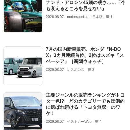
ナンド・アロンソ45歳の凄さ……「今
も衰えるところを見せない」
2026.08.07
motorsport.com 日本版
1
7月の国内新車販売、ホンダ『N-BO
X』3カ月連続首位、2位はスズキ『ス
ペーシア』［新聞ウォッチ］
2026.08.07
レスポンス
2
主要ジャンルの販売ランキングがトヨ
タ一色!? どのカテゴリーでも圧倒的
に選ばれ続ける「トヨタ無双」のワ
ケ！
2026.08.07
ベストカーWeb
4