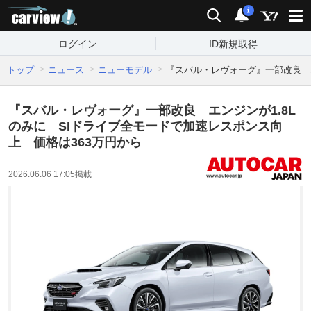
carview!
検索
通知
i
ログイン
ID新規取得
トップ
ニュース
ニューモデル
『スバル・レヴォーグ』一部改良 エ
『スバル・レヴォーグ』一部改良 エンジンが1.8L
のみに SIドライブ全モードで加速レスポンス向
上 価格は363万円から
2026.06.06 17:05
掲載