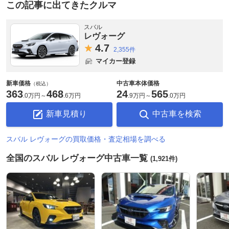
この記事に出てきたクルマ
スバル
レヴォーグ
4.
7
2,355件
マイカー登録
新車価格
中古車本体価格
（税込）
363
468
24
565
.
0万円
～
.
6万円
.
9万円
～
.
0万円
新車見積り
中古車を検索
スバル レヴォーグの買取価格・査定相場を調べる
全国のスバル レヴォーグ中古車一覧
(1,921件)