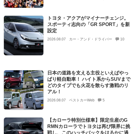
トヨタ・アクアがマイナーチェンジ。
スポーティ志向の「GR SPORT」を新
設定
2026.08.07
カー・アンド・ドライバー
10
日本の道路を支える主役といえばやっ
ぱり軽自動車！ ハイト系からSUVまで
どのタイプでも火花を散らす激戦のリ
アル！
2026.08.07
ベストカーWeb
5
【カローラ特別仕様車】限定生産のG
RMNカローラでトヨタは再び限界に挑
戦し、このハッチバックをはるかに過