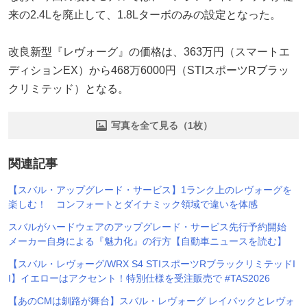
来の2.4Lを廃止して、1.8Lターボのみの設定となった。
改良新型『レヴォーグ』の価格は、363万円（スマートエ
ディションEX）から468万6000円（STIスポーツRブラッ
クリミテッド）となる。
写真を全て見る（1枚）
関連記事
【スバル・アップグレード・サービス】1ランク上のレヴォーグを
楽しむ！ コンフォートとダイナミック領域で違いを体感
スバルがハードウェアのアップグレード・サービス先行予約開始
メーカー自身による『魅力化』の行方【自動車ニュースを読む】
【スバル・レヴォーグ/WRX S4 STIスポーツRブラックリミテッドI
I】イエローはアクセント！特別仕様を受注販売で #TAS2026
【あのCMは釧路が舞台】スバル・レヴォーグ レイバックとレヴォ