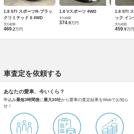
1.8 STI スポーツR-ブラッ
1.8 Vスポーツ 4WD
1.8 STI
クリミテッド II 4WD
ック イン
支払総額
374
.
9
万円
ョン 4WD
支払総額
支払総額
469
459
.
2
.
9
万円
万
車査定を依頼する
あなたの愛車、今いくら？
申込み
最短3時間後
に
最大20社
から愛車の査定結果をWebでお知ら
せ！