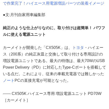
で作業完了！ハイエース用電源増設パーツの装着イメージ
●文:月刊自家用車編集部
純正のような仕上がりなのに、取り付けは超簡単！ パワフ
ルに使える電源ユニット
カーメイトが開発した「CX505K」は、
トヨタ
・ハイエー
ス（200系）の純正灰皿と交換して取り付ける専用設計の
増設電源ユニットである。最大の特徴は、最大70WのUSB
Power Delivery（PD）に対応したType-Cポートを搭載して
いる点だ。これにより、従来の車載充電器では難しかった
ノート
PCの直接充電が可能となった。
―― CX505K ハイエース専用 増設電源ユニット PD70W
［カーメイト］