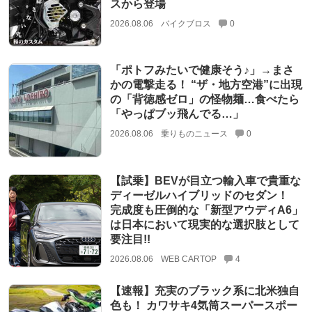
スから登場
2026.08.06
バイクブロス
0
「ポトフみたいで健康そう♪」→まさ
かの電撃走る！ “ザ・地方空港”に出現
の「背徳感ゼロ」の怪物麺…食べたら
「やっぱブッ飛んでる…」
2026.08.06
乗りものニュース
0
【試乗】BEVが目立つ輸入車で貴重な
ディーゼルハイブリッドのセダン！
完成度も圧倒的な「新型アウディA6」
は日本において現実的な選択肢として
要注目!!
2026.08.06
WEB CARTOP
4
【速報】充実のブラック系に北米独自
色も！ カワサキ4気筒スーパースポー