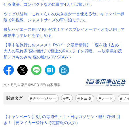
せる魔法。コンパクトなのに最大4人とは驚いた。
やっぱり結局「これくらいの大きさが一番使えるね」キャンパー界
隈で熱視線。ジャストサイズの車中泊モデル。
最新ハイエース用TV-KIT登場！ディスプレイオーディオを活用して
移動中もテレビを楽しめる
【車中泊旅行におススメ！ RVパーク最新情報】「森を独り占め！
大人の隠れ家”森の離れ”で極上のRVステイを満喫」 ～岐阜県加茂
郡／けものみち 森の離れ-RV STAY-～
文：月刊自家用車WEB 月刊自家用車
関連タグ
#チャージャー
#X5
#トヨタ
#ノート
#フ
【キャンペーン】8月の毎週金・土・日はガソリン・軽油7円/L引
き！（要マイカー登録＆特定情報の入力）