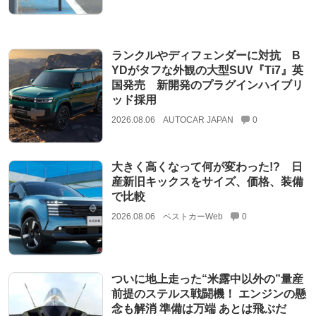
ランクルやディフェンダーに対抗 B
YDがタフな外観の大型SUV『Ti7』英
国発売 新開発のプラグインハイブリ
ッド採用
2026.08.06
AUTOCAR JAPAN
0
大きく高くなって何が変わった!? 日
産新旧キックスをサイズ、価格、装備
で比較
2026.08.06
ベストカーWeb
0
ついに地上走った“米露中以外の”量産
前提のステルス戦闘機！ エンジンの懸
念も解消 準備は万端 あとは飛ぶだ