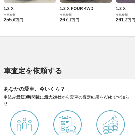
1.2 X
1.2 X FOUR 4WD
1.2 X
支払総額
支払総額
支払総額
255
267
261
.
0
.
1
.
2
万円
万円
万
車査定を依頼する
あなたの愛車、今いくら？
申込み
最短3時間後
に
最大20社
から愛車の査定結果をWebでお知ら
せ！