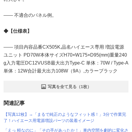
―― 不適合のパネル例。
◆【仕様表】
―― 項目内容品番CX505K,品名ハイエース専用 増設電源
ユニット PD70W本体サイズH70×W175×D95(mm)重量240
g入力電圧DC12VUSB最大出力Type-C 単体：70W / Type-A
単体：12W合計最大出力108W（9A）,カラーブラック
写真を全て見る（1枚）
関連記事
【写真12枚】→「まるで純正のようなフィット感！」3分で作業完
了！ハイエース用電源増設パーツの装着イメージ
「えっ 軽なのに」「その手があったか！」車内空間を劇的に変化さ