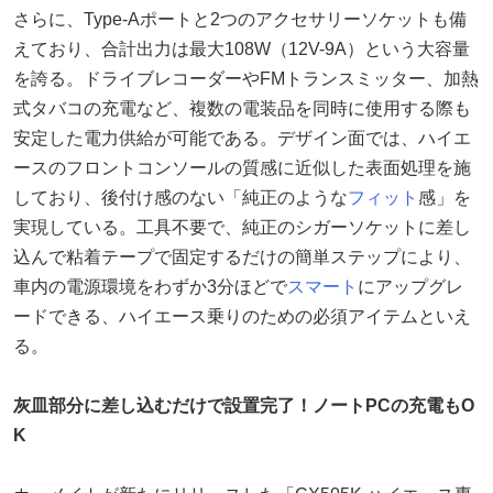
さらに、Type-Aポートと2つのアクセサリーソケットも備
えており、合計出力は最大108W（12V-9A）という大容量
を誇る。ドライブレコーダーやFMトランスミッター、加熱
式タバコの充電など、複数の電装品を同時に使用する際も
安定した電力供給が可能である。デザイン面では、ハイエ
ースのフロントコンソールの質感に近似した表面処理を施
しており、後付け感のない「純正のような
フィット
感」を
実現している。工具不要で、純正のシガーソケットに差し
込んで粘着テープで固定するだけの簡単ステップにより、
車内の電源環境をわずか3分ほどで
スマート
にアップグレ
ードできる、ハイエース乗りのための必須アイテムといえ
る。
灰皿部分に差し込むだけで設置完了！ノートPCの充電もO
K