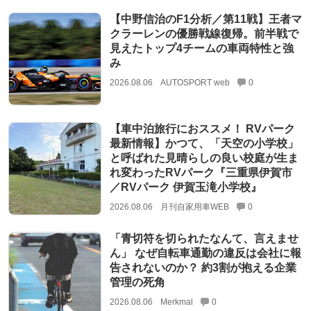
【中野信治のF1分析／第11戦】王者マ
クラーレンの優勝戦線復帰。前半戦で
見えたトップ4チームの車両特性と強
み
2026.08.06
AUTOSPORT web
0
【車中泊旅行におススメ！ RVパーク
最新情報】かつて、「天空の小学校」
と呼ばれた見晴らしの良い校庭が生ま
れ変わったRVパーク『三重県伊賀市
／RVパーク 伊賀玉滝小学校』
2026.08.06
月刊自家用車WEB
0
「青切符を切られたなんて、言えませ
ん」 なぜ自転車通勤の違反は会社に報
告されないのか？ 約3割が抱える企業
管理の死角
2026.08.06
Merkmal
0