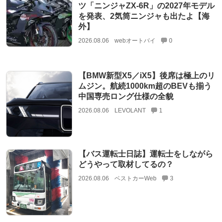
ツ「ニンジャZX-6R」の2027年モデル
を発表、2気筒ニンジャも出たよ【海
外】
2026.08.06
webオートバイ
0
【BMW新型X5／iX5】後席は極上のリ
ムジン。航続1000km超のBEVも揃う
中国専売ロング仕様の全貌
2026.08.06
LEVOLANT
1
【バス運転士日誌】運転士をしながら
どうやって取材してるの？
2026.08.06
ベストカーWeb
3