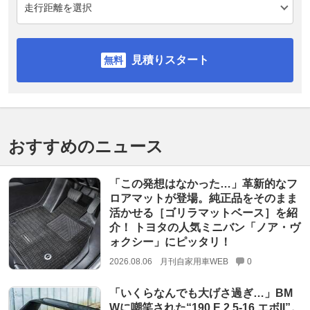
見積りスタート
おすすめのニュース
「この発想はなかった…」革新的なフ
ロアマットが登場。純正品をそのまま
活かせる［ゴリラマットベース］を紹
介！ トヨタの人気ミニバン「ノア・ヴ
ォクシー」にピッタリ！
2026.08.06
月刊自家用車WEB
0
「いくらなんでも大げさ過ぎ…」BM
Wに嘲笑された“190 E 2.5-16 エボII”。