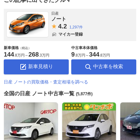
日産
ノート
4.
2
1,297件
マイカー登録
新車価格
中古車本体価格
（税込）
144
268
9
344
.
8万円
～
.
3万円
.
8万円
～
.
8万円
新車見積り
中古車を検索
日産 ノートの買取価格・査定相場を調べる
全国の日産 ノート中古車一覧
(5,877件)