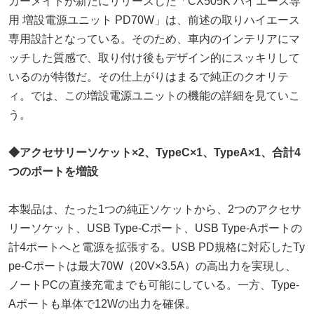
カーメイトが新たにリリースした「CX505K ハイエース専
用 増設電源ユニット PD70W」は、前述の取りハイエース
専用設計となっている。そのため、車内のインテリアにマ
ッチした質感で、取り付け後もデザイン的にスッキリして
いるのが特徴だ。その仕上がりはまるで純正のクオリテ
ィ。では、この増設電源ユニットの機能の詳細を見ていこ
う。
◆アクセサリーソケット×2、TypeC×1、TypeA×1、合計4
つのポートを増設
本製品は、たった1つの純正ソケットから、2つのアクセサ
リーソケット、USB Type-Cポート、USB Type-Aポートの
計4ポートへと電源を拡張する。USB PD規格に対応したTy
pe-Cポートは最大70W（20V×3.5A）の高出力を実現し、
ノートPCの直接充電までも可能にしている。一方、Type-
Aポートも単体で12Wの出力を確保。