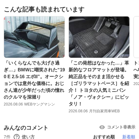
こんな記事も読まれています
「いくらなんでも大げさ過
「この発想はなかった…」革
ト
ぎ…」BMWに嘲笑された“19
新的なフロアマットが登場。
へ
0 E 2.5-16 エボII”。オークシ
純正品をそのまま活かせる
実
ョンでは意外な価格に。おじ
［ゴリラマットベース］を紹
20
さん達が少年だった頃の憧れ
介！ トヨタの人気ミニバン
のクルマを深堀り
「ノア・ヴォクシー」にピッ
タリ！
2026.08.06
WEBヤングマシン
2026.08.06
月刊自家用車WEB
みんなのコメント
コメント非表示
7件
使い方
おすすめ順
新着順