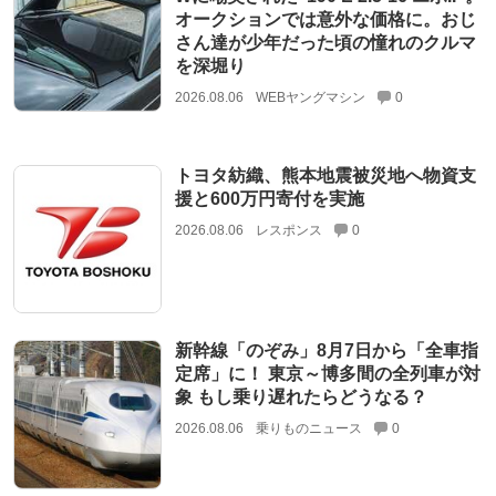
オークションでは意外な価格に。おじ
さん達が少年だった頃の憧れのクルマ
を深堀り
2026.08.06
WEBヤングマシン
0
トヨタ紡織、熊本地震被災地へ物資支
援と600万円寄付を実施
2026.08.06
レスポンス
0
新幹線「のぞみ」8月7日から「全車指
定席」に！ 東京～博多間の全列車が対
象 もし乗り遅れたらどうなる？
2026.08.06
乗りものニュース
0