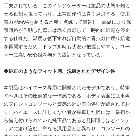
工夫されている。このインジケーターは製品の状態を知ら
せる役割も担っており、正常動作時は青く点灯する。使用
電力が約9Aを超えると赤く点滅して警告し、高温により保
護回路が作動した際には赤く点灯して一時的に給電を停止
する仕様だ。温度が低下すれば自動的に青点灯に戻り給電
を再開するため、トラブル時も状況が把握しやすく、ユー
ザーに高い安心感を与える設計となっている。
◆
純正のようなフィット感、洗練されたデザイン性
本製品はハイエース専用に開発されたモデルであり、特筆
すべきはその圧倒的な一体感である。ボディ表面には車両
のフロントコンソールと質感の近い表面処理が施されてお
り、ハイエースに詳しくない者が乗車した際には、最初か
ら備え付けられていた純正品であると見間違うほどインテ
リアに溶け込む。単なる汎用品とは異なり、コンソールの