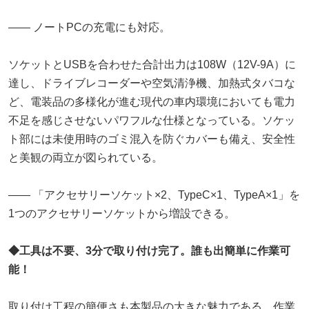
―― ノートPCの充電にも対応。
ソケットとUSBを合わせた合計出力は108W（12V-9A）に
達し、ドライブレコーダーや空気清浄機、加熱式タバコな
ど、電装品の多様化が進む現代の車内環境においても電力
不足を感じさせないパワフルな仕様となっている。ソケッ
ト部には未使用時のゴミ混入を防ぐカバーも備え、安全性
と美観の両立が図られている。
―― 「アクセサリーソケット×2、TypeC×1、TypeA×1」を
1つのアクセサリーソケットから増設できる。
◆工具は不要、3分で取り付け完了。誰も出簡単に作業可
能！
取り付け工程の簡便さも本製品の大きな魅力である。作業