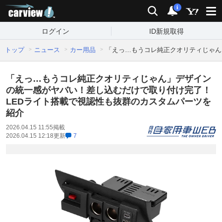
carview!
検索
通知
i
ログイン
ID新規取得
トップ
ニュース
カー用品
「えっ…もうコレ純正クオリティじゃん
「えっ…もうコレ純正クオリティじゃん」デザイン
の統一感がヤバい！差し込むだけで取り付け完了！
LEDライト搭載で視認性も抜群のカスタムパーツを
紹介
2026.04.15 11:55
掲載
2026.04.15 12:18
更新
7