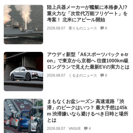
陸上兵器メーカーが艦艇に本格参入!?
重火力な「次世代万能フリゲート」を
考案！ 北米にアピール開始
2026.08.07
乗りものニュース
6
アウディ新型「A6スポーツバック e-tr
on」で東京から京都へ 往復1000km級
ロングランで見えた最新EVの実力とは
2026.08.07
くるまのニュース
6
まもなくお盆シーズン 高速道路「渋
滞」のピークはいつ？ 最大予想は45k
m 渋滞嫌いなら避けるべき日時と場所
とは
2026.08.07
VAGUE
4