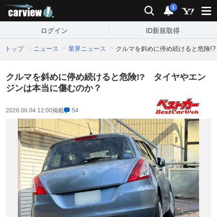
carview!
検索
通知
i
ログイン
ID新規取得
トップ
ニュース
業界ニュース
クルマを斜めに停め続けると危険!
クルマを斜めに停め続けると危険!? タイヤやエン
ジンは本当に傷むのか？
2026.06.04 12:00
掲載
54