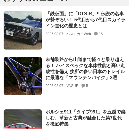
「鉄仮面」に「GTS-R」!! 伝説の名車
が勢ぞろい！ 5代目から7代目スカイラ
イン進化の歴史とは
2026.08.07
ベストカーWeb
16
未舗装路から山道まで軽々と乗り越え
る！ ハイスペックな車体性能と高い走
破性を備え 狭所の多い日本のトレイル
に最適な「マウンテンバイク」3選
2026.08.07
VAGUE
5
ポルシェ911「タイプ991」を五感で楽
しむ、革新と古典が融合した第7世代
を徹底特集