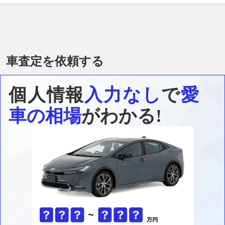
車査定を依頼する
個人情報
入力なし
で
愛
車の相場
がわかる!