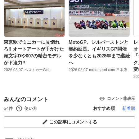
東京駅でミニカーに見惚れ
MotoGP、シルバーストンと
レ
ろ!! オートアートが手がけた
契約延長。イギリスGP開催
オ
頭文字Dや007の精密モデル
を少なくとも2028年まで継続
「
がド迫力!!
へ
ク
変
2026.08.07
ベストカーWeb
2026.08.07
motorsport.com 日本版
20
みんなのコメント
コメント非表示
54件
使い方
おすすめ順
新着順
この記事にコメントする