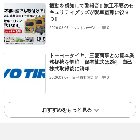
振動を感知して警報音!! 施工不要のセ
キュリティグッズが愛車盗難に役立
つ!!
2026.08.07
ベストカーWeb
0
トーヨータイヤ、三菱商事との資本業
務提携を解消 保有株式は2割 自己
株式取得後に消却
2026.08.07
日刊自動車新聞
0
おすすめをもっと見る