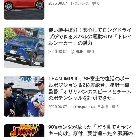
2026.08.07
レスポンス
0
使い勝手抜群！安心してロングドライ
ブができるスバルの電動SUV「トレイ
ルシーカー」の魅力
2026.08.07
@DIME
0
TEAM IMPUL、SF富士で復活のポー
ルポジション＆2位表彰台。星野一樹
監督「オサリバンのスピードとチーム
のポテンシャルを証明できた」
2026.08.07
motorsport.com 日本版
2
90’sホンダが放った「どう見てもヤン
キー向け」原付、実は違った？ 孤高の