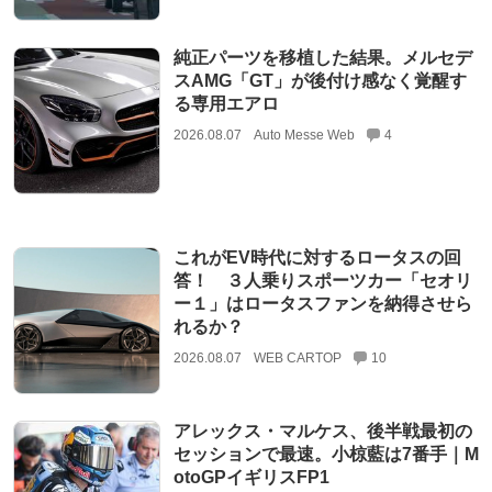
純正パーツを移植した結果。メルセデ
スAMG「GT」が後付け感なく覚醒す
る専用エアロ
2026.08.07
Auto Messe Web
4
これがEV時代に対するロータスの回
答！ ３人乗りスポーツカー「セオリ
ー１」はロータスファンを納得させら
れるか？
2026.08.07
WEB CARTOP
10
アレックス・マルケス、後半戦最初の
セッションで最速。小椋藍は7番手｜M
otoGPイギリスFP1