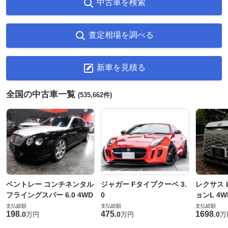
中古車を検索
査定相場を調べる
新車を見積る
全国の中古車一覧
(535,662件)
ベントレー コンチネンタル
ジャガー Fタイプクーペ 3.
レクサス L
フライングスパー 6.0 4WD
0
ョンL 4W
支払総額
支払総額
支払総額
198
475
1698
.
0
.
0
.
0
万円
万円
万