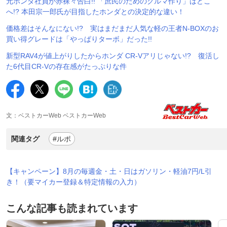
元ホンダ社員が赤裸々告白!! 「庶民のためのクルマ作り」はどこ
へ!? 本田宗一郎氏が目指したホンダとの決定的な違い！
価格差はそんなにない!? 実はまだまだ人気な軽の王者N-BOXのお
買い得グレードは「やっぱりターボ」だった!!
新型RAV4が値上がりしたからホンダ CR-Vアリじゃない!? 復活し
た6代目CR-Vの存在感がたっぷりな件
文：ベストカーWeb ベストカーWeb
関連タグ
#ルポ
【キャンペーン】8月の毎週金・土・日はガソリン・軽油7円/L引
き！（要マイカー登録＆特定情報の入力）
こんな記事も読まれています