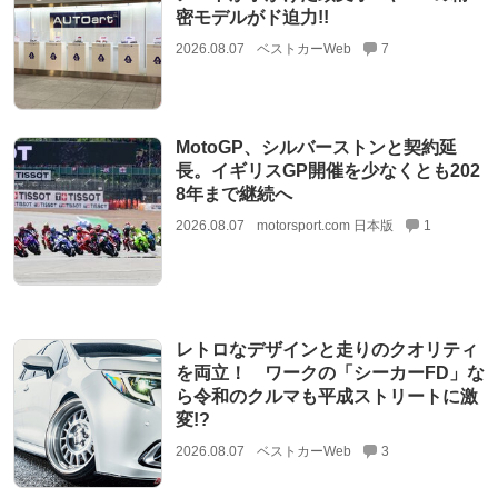
密モデルがド迫力!!
2026.08.07
ベストカーWeb
7
MotoGP、シルバーストンと契約延
長。イギリスGP開催を少なくとも202
8年まで継続へ
2026.08.07
motorsport.com 日本版
1
レトロなデザインと走りのクオリティ
を両立！ ワークの「シーカーFD」な
ら令和のクルマも平成ストリートに激
変!?
2026.08.07
ベストカーWeb
3